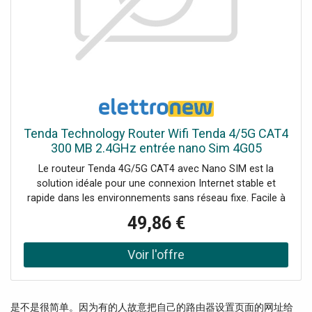
Tenda Technology Router Wifi Tenda 4/5G CAT4
300 MB 2.4GHz entrée nano Sim 4G05
Le routeur Tenda 4G/5G CAT4 avec Nano SIM est la
solution idéale pour une connexion Internet stable et
rapide dans les environnements sans réseau fixe. Facile à
installer, il est parfait pour une utilisation domestique,
49,86 €
professionnelle ou mobile, avec les caractéristiques
suivantes : Fréquence Wi-Fi : 2,4 GHz Vitesse Wi-Fi
maximale : 300 Mbps Vitesse LTE : jusqu'à 150 Mbps Prise
en charge des appareils connectés : jusqu'à 32 Antennes :
2 externes pour la 4G, 2 internes omni-directionnelles pour
le Wi-Fi Alimentation : double tension (9V/5V), prise en
是不是很简单。因为有的人故意把自己的路由器设置页面的网址给