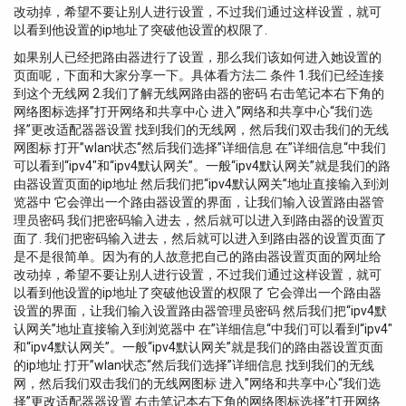
charge de la banque d'alimentation Compatibilité SIM :
改动掉，希望不要让别人进行设置，不过我们通过这样设置，就可
Plus de 3900 opérateurs dans plus de 100 pays
以看到他设置的ip地址了突破他设置的权限了.
如果别人已经把路由器进行了设置，那么我们该如何进入她设置的
页面呢，下面和大家分享一下。具体看方法二 条件 1.我们已经连接
到这个无线网 2.我们了解无线网路由器的密码 右击笔记本右下角的
网络图标选择”打开网络和共享中心 进入”网络和共享中心“我们选
择”更改适配器器设置 找到我们的无线网，然后我们双击我们的无线
网图标 打开”wlan状态“然后我们选择”详细信息 在”详细信息“中我们
可以看到“ipv4″和“ipv4默认网关”。一般“ipv4默认网关”就是我们的路
由器设置页面的ip地址 然后我们把“ipv4默认网关”地址直接输入到浏
览器中 它会弹出一个路由器设置的界面，让我们输入设置路由器管
理员密码 我们把密码输入进去，然后就可以进入到路由器的设置页
面了. 我们把密码输入进去，然后就可以进入到路由器的设置页面了
是不是很简单。因为有的人故意把自己的路由器设置页面的网址给
改动掉，希望不要让别人进行设置，不过我们通过这样设置，就可
以看到他设置的ip地址了突破他设置的权限了 它会弹出一个路由器
设置的界面，让我们输入设置路由器管理员密码 然后我们把“ipv4默
认网关”地址直接输入到浏览器中 在”详细信息“中我们可以看到“ipv4″
和“ipv4默认网关”。一般“ipv4默认网关”就是我们的路由器设置页面
的ip地址 打开”wlan状态“然后我们选择”详细信息 找到我们的无线
网，然后我们双击我们的无线网图标 进入”网络和共享中心“我们选
择”更改适配器器设置 右击笔记本右下角的网络图标选择”打开网络