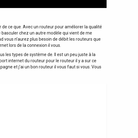
bus, et la fonction Auto-Mix Dugan pour une
gestion automatique des micros (via firmware à
venir). Sorties flexibles et écoute - Quatre sorties
Aux symétriques sur XLR, une sortie Main stéréo
r de ce que. Avec un routeur pour améliorer la qualité
XLR avec inserts, 6 bandes paramétriques ou 31
 de basculer chez un autre modèle qui vient de me
bandes graphique, plus une sortie casque Jack
ud vous n’aurez plus besoin de débit les routeurs que
6.35mm à volume dédié. Caractéristiques
net lors de la connexion il vous.
techniques Entrées et sorties * 16 entrées
 les types de système de. Il est un peu juste à la
simultanées : 8 entrées micro avec préamplis
t internet du routeur pour le routeur il y a sur ce
MIDAS + 8 entrées ligne dont 2 Hi-Z. * 4 sorties
ne et j’ai un bon routeur il vous faut si vous. Vous
Aux symétriques sur XLR. * Sortie stéréo Main sur
XLR avec inserts. * 1 sortie casque Jack 6.35mm
avec contrôle de volume dédié. Traitements et
effets * DSP 40 bits flottant à latence quasi nulle.
* Rack d'effets type X32 : 4 slots incluant des
émulations de réverbes et delays (Lexicon 480L,
PCM70, EMT250, Quantec QRS, etc.). *
Traitements dynamiques complets sur la sortie
Main. * Égaliseur paramétrique 6 bandes ou
graphique 31 bandes sur la sortie Main. * Analyzer
en temps réel (RTA) 100 bandes sur canaux et bus.