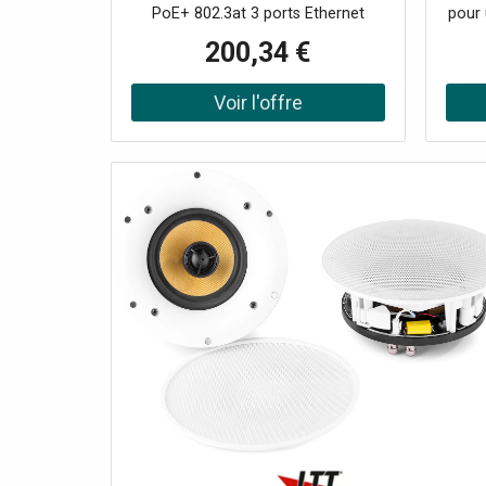
centralisée, idéal pour
PoE+ 802.3at 3 ports Ethernet
pour 
profiter de hautes
intégrés pour connecter TV, PC ou
et r
200,34 €
téléphonie IP Gestion Omada SDN :
sans r
cloud, contrôleur matériel ou
es
logiciel Design mural ultra-fin (23,9
dom
mm), idéal pour hôtels et bureaux
mobi
Fonction Mesh, roaming fluide et
sui
optimisation automatique des
GHz 
canaux Sécurité avancée : WPA3,
Mb
VLAN, portail captif, détection
Mbps 
rogue AP Installation rapide :
conne
remplacement direct des plaques
ext
murales standard
omni
Al
(9
banqu
SIM :