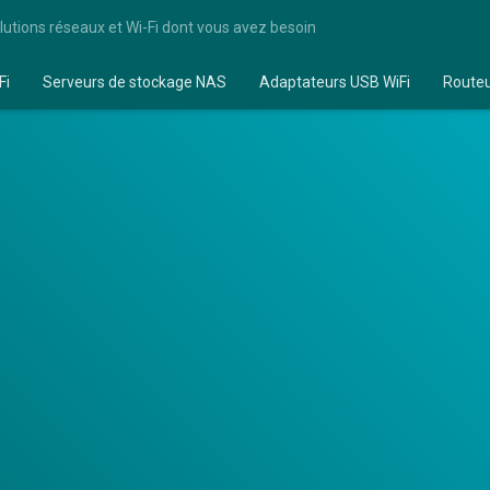
lutions réseaux et Wi-Fi dont vous avez besoin
Fi
Serveurs de stockage NAS
Adaptateurs USB WiFi
Route
i