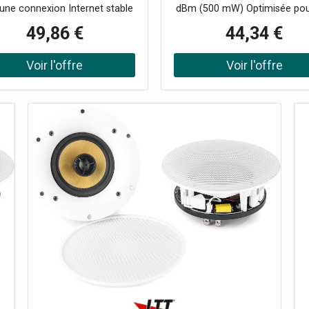
idéal pour les réseaux 
une connexion Internet stable
dBm (500 mW) Optimisée pou
fil à longue portée.
apide dans les environnements
transmissions sur une distanc
49,86 €
44,34 €
éseau fixe. Facile à installer, il
km Pharos MAXtream TDMA
t parfait pour une utilisation
les configurations Point / Mult
estique, professionnelle ou
Gestion centralisée via Pha
le, avec les caractéristiques
Control Modes : AP, client, ro
vantes : Fréquence Wi-Fi : 2,4
AP, client routeur AP (WIS
Vitesse Wi-Fi maximale : 300
Adaptateur PoE passif suppo
ps Vitesse LTE : jusqu'à 150
jusqu'à 60 m, avec fonctio
Prise en charge des appareils
redémarrage à distance
ctés : jusqu'à 32 Antennes : 2
ernes pour la 4G, 2 internes
-directionnelles pour le Wi-Fi
imentation : double tension
V/5V), prise en charge de la
e d'alimentation Compatibilité
 Plus de 3900 opérateurs dans
plus de 100 pays