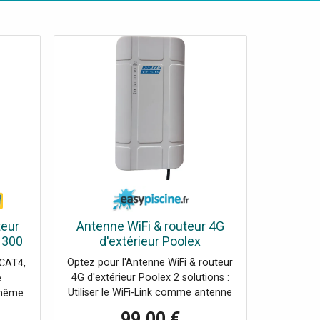
teur
Antenne WiFi & routeur 4G
 300
d'extérieur Poolex
Sim
Optez pour l'Antenne WiFi & routeur
 CAT4,
4G d'extérieur Poolex 2 solutions :
e
Utiliser le WiFi-Link comme antenne
 même
filaire (WiFi) Utiliser le WiFi-Link avec
c des
99,00 €