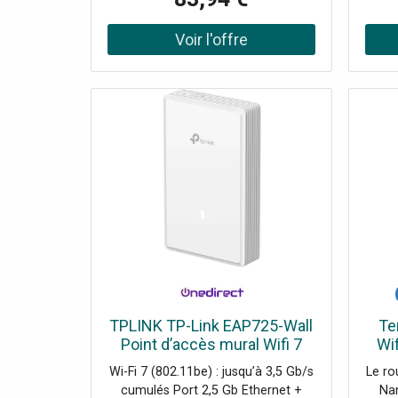
3G Sécurité WPA2, filtrage MAC
stabl
Gestion via application tpMiFi LED
esse
état connexion et batterie
co
Installation rapide plug-and-play
renfo
l
TPLINK TP-Link EAP725-Wall
Te
Point d’accès mural Wifi 7
Wi
triple débit avec ports
MB 
Wi-Fi 7 (802.11be) : jusqu’à 3,5 Gb/s
Le ro
Ethernet 2,5G, PoE et gestion
cumulés Port 2,5 Gb Ethernet +
Nan