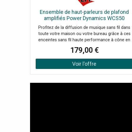
Ensemble de haut-parleurs de plafond
amplifiés Power Dynamics WCS50
WiFi/BT 5,25 pouces - Haut-parleurs
Profitez de la diffusion de musique sans fil dans
d'installation
toute votre maison ou votre bureau grâce à ces
enceintes sans fil haute performance à cône en
Kevlar. La série d'enceintes WCS se connecte au
179,00 €
routeur sans fil de votre domicile et vous permet
de diffuser de la musique directement depuis
votre appareil. L'ensemble d'enceintes est équipé
d'une fonction WIFI permettant de connecter
l'ensemble d'enceintes à votre réseau domestiqu
et de diffuser de la musique avec n'importe quel
lecteur compatible Airplay, DLNA (Android) ou
Qplay. Vous pouvez combiner plusieurs ensemble
d'enceintes pour une configuration multiroom. Un
récepteur BT est également intégré pour diffuser
de la musique depuis votre smartphone. Le
module d'amplification est monté sur une
enceinte, celle-ci est connectée à une enceinte