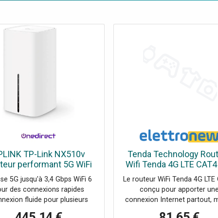
PLINK TP-Link NX510v
Tenda Technology Rou
teur performant 5G WiFi
Wifi Tenda 4G LTE CAT4
AX3000 pour optimiser
MB avec entrée Mini 
sse 5G jusqu'à 3,4 Gbps WiFi 6
Le routeur WiFi Tenda 4G LTE
votre connectivité
4G06
ur des connexions rapides
conçu pour apporter un
nexion fluide pour plusieurs
connexion Internet partout,
eils Idéal pour une connexion
dans les zones reculées. Ave
445,14 €
81,65 €