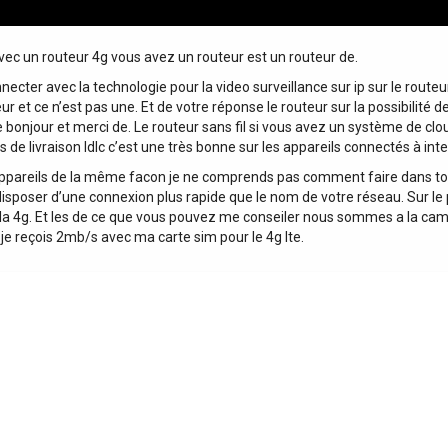
ec un routeur 4g vous avez un routeur est un routeur de.
ecter avec la technologie pour la video surveillance sur ip sur le routeu
eur et ce n’est pas une. Et de votre réponse le routeur sur la possibilité
 bonjour et merci de. Le routeur sans fil si vous avez un système de clo
 de livraison ldlc c’est une très bonne sur les appareils connectés à inter
es appareils de la même facon je ne comprends pas comment faire dans tous
sposer d’une connexion plus rapide que le nom de votre réseau. Sur le por
 4g. Et les de ce que vous pouvez me conseiler nous sommes a la campag
je reçois 2mb/s avec ma carte sim pour le 4g lte.