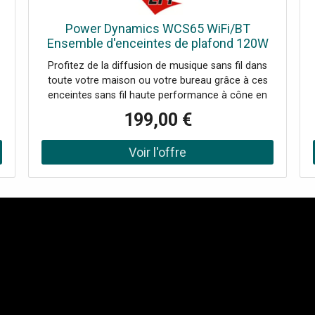
Power Dynamics WCS65 WiFi/BT
Ensemble d'enceintes de plafond 120W
6,5 - Haut-parleurs d'installation
Profitez de la diffusion de musique sans fil dans
toute votre maison ou votre bureau grâce à ces
enceintes sans fil haute performance à cône en
Kevlar. La série d'enceintes WCS se connecte au
199,00 €
routeur sans fil de votre domicile et vous permet
de diffuser de la musique directement depuis
votre appareil. L'ensemble d'enceintes est équipé
d'une fonction WIFI permettant de connecter
e
l'ensemble d'enceintes à votre réseau domestique
et de diffuser de la musique avec n'importe quel
lecteur compatible Airplay, DLNA (Android) ou
s
Qplay. Vous pouvez combiner plusieurs ensembles
d'enceintes pour une configuration multiroom. Un
récepteur BT est également intégré pour diffuser
de la musique depuis votre smartphone. Le
module d'amplification est monté sur une
enceinte, celle-ci est connectée à une enceinte