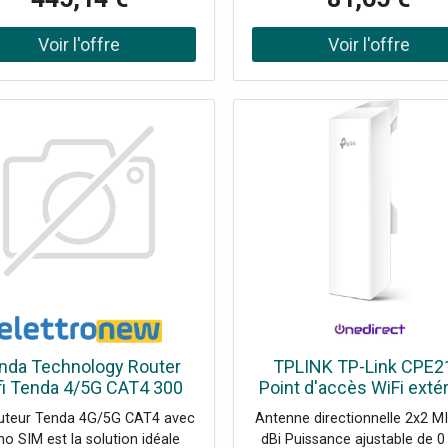
e QoS pour prioriser les trafics
fonctionnalités avancées tell
ntiels Sauvegarde 4G LTE pour
VoLTE, il est idéal pour les m
nnexion continue Sécurité
de vacances, les magasi
rcée des données Gestion via
temporaires et les zones rura
e contrôleur Omada cloud
Fréquence Wi-Fi : 2,4 GHz Vi
Wi-Fi maximale : 300 Mbp
Connectivité mobile : 4G L
Emplacement SIM : Mini SIM 
en charge des appareils conn
: Jusqu'à 32 Technologie 
Beamforming VoLTE : Prise
charge via le réseau IM
Processeur : 880 MHz, techno
28nm
nda Technology Router
TPLINK TP-Link CPE2
fi Tenda 4/5G CAT4 300
Point d'accès WiFi extér
2.4GHz entrée nano Sim
2,4GHz, 300Mbps, ant
uteur Tenda 4G/5G CAT4 avec
Antenne directionnelle 2x2 M
4G05
directionnelle 9dBi MI
o SIM est la solution idéale
dBi Puissance ajustable de 0