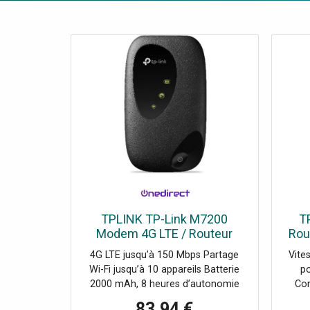
TPLINK TP-Link M7200
T
Modem 4G LTE / Routeur
Rou
WiFi mobile TP‑Link M7200 :
6 
4G LTE jusqu’à 150 Mbps Partage
Vite
créez un hotspot sécurisé
Wi-Fi jusqu’à 10 appareils Batterie
po
puissant pour jusqu’à 10
2000 mAh, 8 heures d’autonomie
Con
utilisateurs, 8h d’autonomie.
Compatible plusieurs bandes LTE et
appar
83,94 €