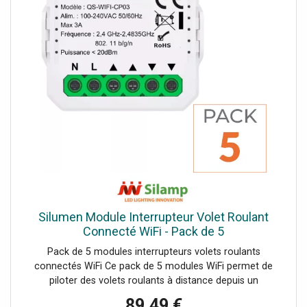
réagit au toucher pour commander l'ouverture et la
fermeture de vos volets en toute simplicité. Le retour
haptique confirme la prise en compte de l'ordre. Très
silencieux, il garantit un confort d'utilisation optimal.
Profitez d'une garantie de 2 ans sur cet interrupteur
connecté Wifi. Notre SAV est à votre écoute pour
l'installation et l'utilisation du produit.
Silumen Module Interrupteur Volet Roulant
Connecté WiFi - Pack de 5
Pack de 5 modules interrupteurs volets roulants
connectés WiFi Ce pack de 5 modules WiFi permet de
piloter des volets roulants à distance depuis un
smartphone. Il transforme une installation classique en
89,49 €