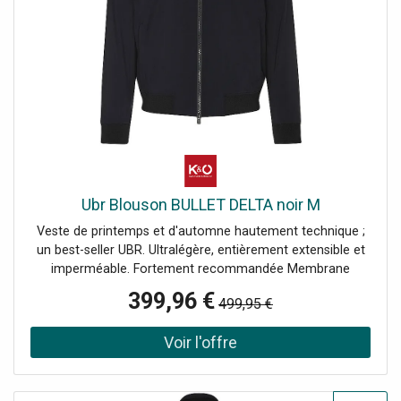
Ubr Blouson BULLET DELTA noir M
Veste de printemps et d'automne hautement technique ;
un best-seller UBR. Ultralégère, entièrement extensible et
imperméable. Fortement recommandée Membrane
Regulator™ - Dynamique, imperméable et respirante Col
399,96 €
499,95 €
montant Manches longues Se ferme avec une fermeture
éclair à double sens Colonne d'eau de 20 000 mm
Respirabilité de 20 000 g/24h Construction stretch
dynamique dans 4 directions Coutures scellées
Revêtement DWR Laminations/Renforts soudés Légèreté
exceptionnelle™ 500 g Uni Nom de la couleur : Black