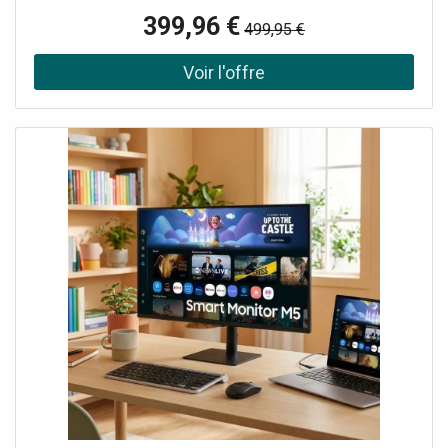
Regulator™ - Dynamique, imperméable et respirante Col
399,96 €
499,95 €
montant Manches longues Se ferme avec une fermeture
éclair à double sens Colonne d'eau de 20 000 mm
Respirabilité de 20 000 g/24h Construction stretch
dynamique dans 4 directions Coutures scellées
Revêtement DWR Laminations/Renforts soudés Légèreté
exceptionnelle™ 500 g Uni Nom de la couleur : Black
Knight Matériau : 86 % nylon, 14 % élasthanne