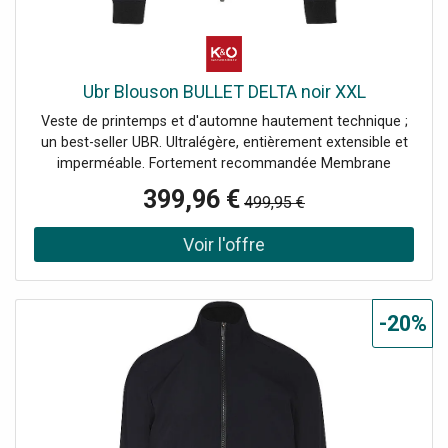
Ubr Blouson BULLET DELTA noir XXL
Veste de printemps et d'automne hautement technique ;
un best-seller UBR. Ultralégère, entièrement extensible et
imperméable. Fortement recommandée Membrane
Regulator™ - Dynamique, imperméable et respirante Col
399,96 €
499,95 €
montant Manches longues Se ferme avec une fermeture
éclair à double sens Colonne d'eau de 20 000 mm
Respirabilité de 20 000 g/24h Construction stretch
dynamique dans 4 directions Coutures scellées
Revêtement DWR Laminations/Renforts soudés Légèreté
exceptionnelle™ 500 g Uni Nom de la couleur : Black
-20%
Knight Matériau : 86 % nylon, 14 % élasthanne