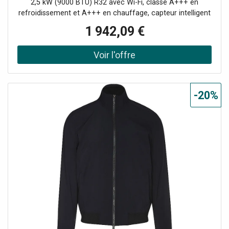
2,5 kW (9000 BTU) R32 avec Wi-Fi, classe A+++ en
refroidissement et A+++ en chauffage, capteur intelligent
et design élégant "total black".L'ensemble se compose de
1 942,09 €
: 1 Machine intérieure 9000BTU FTXA25CB 1 Machine
extérieure 9000BTU RXA25A8 1 Télécommande
infrarouge
-20%