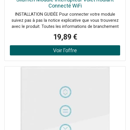
Connecté WiFi
INSTALLATION GUIDÉE Pour connecter votre module
suivez pas à pas la notice explicative que vous trouverez
avec le produit. Toutes les informations de branchement
et de pose y sont inscrites. Ce module pourra être
19,89 €
positionné où vous le souhaitez (derrière un interrupteur,
dans un meuble, ...). Pour connecter le module à votre
téléphone, il vous faudra télécharger l'application
Tuya/Smart Life. MODULE WIFI Pilotez vos volets roulants
depuis votre téléphone grâce auModule Interrupteur Volet
Roulant Connecté WiFiet contrôlez leurs déplacements
aisément. Transformez votre maison en habitation 100%
connectée. Votre quotidien en sera bien plus agréable
alors n'attendez plus: passez à l'installation domotique.
AUTOMATISATION DE VOTRE INSTALLATION Utilisez ce
module pour ouvrir et fermer les volets roulants de votre
chambre, de votre salon... Le module est compatible avec
l'application Tuya/Smart Life qui vous permettra le
déplacement de votre volet électrique en un seul clic !
Vous pouvez aussi contrôler le volet avec la commande