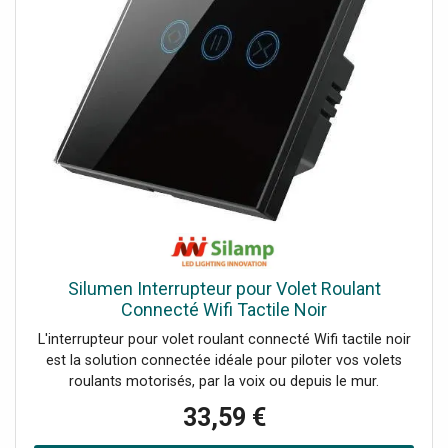
Programmation intuitive: personnalisable via l'appli ou en
local. Design élégant: finition blanche avec installation
encastrée. Installation encastrée : Sur boîtes art.503E ou
art.500 (pour art.500 prévoir fixation avec chevilles dans le
mur). Plaque de plâtre, sur boîtes art.PB503N et art.
PB502N
Silumen Interrupteur pour Volet Roulant
Connecté Wifi Tactile Noir
L'interrupteur pour volet roulant connecté Wifi tactile noir
est la solution connectée idéale pour piloter vos volets
roulants motorisés, par la voix ou depuis le mur.
Compatible avec Google Home et Amazon Alexa.
33,59 €
Caractéristiques de l'Interrupteur pour Volet Roulant
Connecté Wifi Tactile Noir Design épuré qui se fond dans