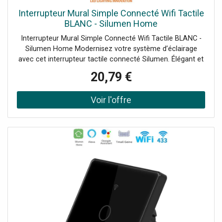
Interrupteur Mural Simple Connecté Wifi Tactile
BLANC - Silumen Home
Interrupteur Mural Simple Connecté Wifi Tactile BLANC -
Silumen Home Modernisez votre système d’éclairage
avec cet interrupteur tactile connecté Silumen. Élégant et
fonctionnel, il vous permet de contrôler vos luminaires
20,79 €
d’un simple effleurement ou à distance via votre
smartphone grâce à sa compatibilité WiFi. Un choix idéal
pour un intérieur intelligent et épuré. Les caractéristiques
techniques de l’interrupteur tactile WiFi Silumen Connexion
WiFi : WiFi 2,4 GHz + radiofréquence RF 433,92 MHz
Compatibilité applications : Silumen Home, Tuya Smart,
Smart Life Commande vocale : Compatible Alexa, Google
Home, Tmall Genie, Xiaodu Puissance maximale : 1000W
par interrupteur (max 300W pour ampoules LED ou basse
conso) Courant maximal : 10A Consommation en veille : ≤
0,5W Tension / Fréquence : AC 100-250V, 50/60Hz
Température de fonctionnement : de 0°C à 40°C
Dimensions : 85,6 x 85,8 x 34,5 mm Installation :
Encastrable, nécessite boîte murale standard Connexion