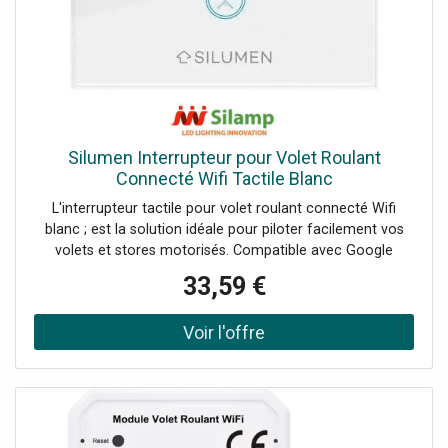
vocale. COMMANDE VOCALE Cet interrupteur Wifi est
compatible avec l'application Tuya/Smart Life pour vous
permettre de contrôler vos volets où vous souhaitez et
quand vous voulez. Il est également possible de l'utiliser
avec votre Assistant personnel Intelligent ( Alexa ou
Google Home) pour ouvrir ou fermer vos volets au son de
votre voix via une commande vocale. Par exemple : "Alexa
ouvre les volets du salon." Attention : la version WIFI ne
Silumen Interrupteur pour Volet Roulant
nécessite pas l'utilisation d'une passerelle Zigbee. Veuillez
Connecté Wifi Tactile Blanc
ne pas tenir compte des visuels incluant une passerelle
L'interrupteur tactile pour volet roulant connecté Wifi
Zigbee.
blanc ; est la solution idéale pour piloter facilement vos
volets et stores motorisés. Compatible avec Google
Home et Amazon Alexa, il s'installe en quelques minutes
33,59 €
pour une domotique simple et accessible. Caractéristiques
de l'Interrupteur pour Volet Roulant Connecté Wifi Tactile
Blanc Design épuré et élégant Avec sa finition en verre et
son style épuré, ce contrôleur tactile s'intégrera
parfaitement dans toutes les décorations intérieures pour
une touche moderne. Son format compact 86x86mm lui
permet de se fondre discrètement dans votre intérieur.
Commandes intuitives et silencieuses La surface tactile