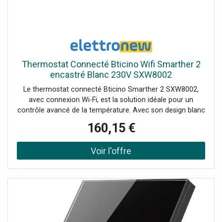
Thermostat Connecté Bticino Wifi Smarther 2
encastré Blanc 230V SXW8002
Le thermostat connecté Bticino Smarther 2 SXW8002,
avec connexion Wi-Fi, est la solution idéale pour un
contrôle avancé de la température. Avec son design blanc
épuré et son installation encastrée, il offre une interface
160,15 €
intuitive et des fonctionnalités intelligentes pour garantir
un maximum de confort et d'économies d'énergie :
Connexion Wi-Fi: contrôle à distance via l'application
Home + Control App. Compatibilité: fonctionne avec
Google Assistant, Amazon Alexa et Apple HomeKit.
Fonction Boost: mise en marche forcée pendant 30, 60
ou 90 minutes. Surveillance avancée: mesure de la
température et de l'humidité. Intégration intelligente:
compatible avec les vannes thermostatiques Netatmo.