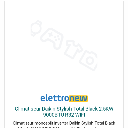
relais en escalade et en alpinisme : - longe réglable de 15
à 95 cm. La longe en corde dynamique de 9,0 mm permet
d'absorber l'énergie en cas de chute de faible hauteur (1).
La boucle de connexion cousue en sangle en polyéthylène
haute densité (PEHD) permet une connexion au harnais
par un nœud d'alouette compact qui ne gêne pas au point
d'encordement et facilite le rangement du matériel.
Manipulation facile : - la forme ergonomique du bloqueur
ADJUST permet un réglage simple et rapide, d'une seule
main. La bague en caoutchouc TANGA permet de
maintenir le mousqueton en position pour faciliter le
clippage. S'utilise avec un mousqueton à verrouillage Sm'D
TWIST-LOCK (non fourni). L'œillet dans le bloqueur
ADJUST permet de déclipper le système plus facilement
en cas de tension. Longueur : 15 - 95 cm Poids : 120 g
Certification(s) : CE EN 17520, UKCA Matière(s) :
polyamide, aluminium, élastomère thermoplastique (TPE),
polyuréthane thermoplastique (TPU), polyéthylène haute
Climatiseur Daikin Stylish Total Black 2.5KW
densité (PEHD) Couleur : Orange
9000BTU R32 WIFI
Climatiseur monosplit inverter Daikin Stylish Total Black