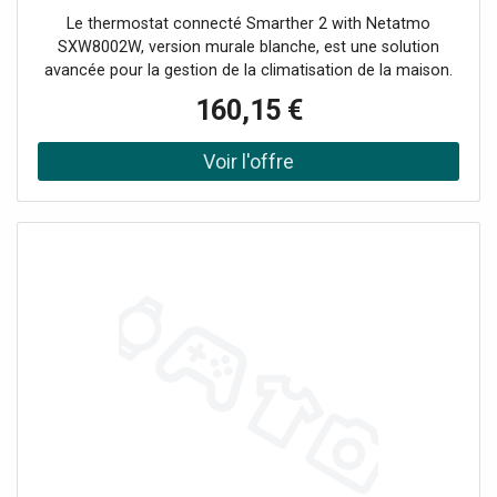
Le thermostat connecté Smarther 2 with Netatmo
SXW8002W, version murale blanche, est une solution
avancée pour la gestion de la climatisation de la maison.
Grâce à sa connexion Wi-Fi et à sa compatibilité avec
160,15 €
l'application Home + Control App, il offre un contrôle
précis, intuitif et personnalisable de la température :
Connexion Wi-Fi: contrôle à distance via Home + Control
App. Compatibilité: Prise en charge de Google Assistant,
Amazon Alexa et Apple HomeKit. Fonction Boost: mise en
marche forcée pendant 30, 60 ou 90 minutes. Surveillance
avancée: mesure de la température et de l'humidité.
Intégration intelligente: compatible avec les vannes
thermostatiques intelligentes Netatmo. Programmation
intuitive: Simple et personnalisable via l'appli ou
manuellement. Design moderne: Finition blanche élégante,
pour une installation murale. Installation murale, à l'aide de
vis et de chevilles adaptées aux caractéristiques de la
surface d'installation (maçonnerie, placoplâtre, carrelage,
etc.).