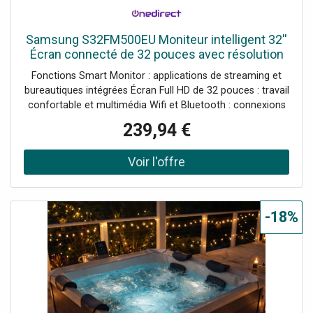
Samsung S32FM500EU Moniteur intelligent 32''
Écran connecté de 32 pouces avec résolution
Full HD, applications de streaming intégrées et
Fonctions Smart Monitor : applications de streaming et
connectivité
bureautiques intégrées Écran Full HD de 32 pouces : travail
confortable et multimédia Wifi et Bluetooth : connexions
sans fil et duplication d'écran Plusieurs ports : HDMI et
239,94 €
USB pour une intégration flexible Haut-parleurs intégrés :
son sans périphériques supplémentaires Télécommande
incluse : contrôle simple et centralisé
-18%