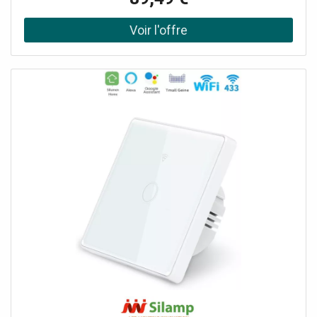
solution connectée, sans nécessiter de passerelle Zigbee.
Caractéristiques essentielles Chaque module est
compatible avec les applications Tuya et Smart Life pour
commander l’ouverture et la fermeture des volets depuis
le téléphone. Il peut être installé derrière un interrupteur
ou dans un emplacement discret, et prend également en
charge la commande vocale via Alexa ou Google Home.
Applications Ce produit est idéal pour automatiser des
volets roulants dans une maison, un appartement ou un
local, avec un contrôle centralisé plus confortable au
quotidien.