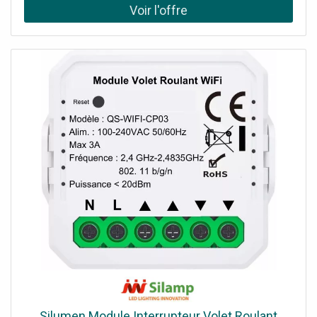
le décor Avec sa finition en verre noir et son style
minimaliste, ce contrôleur tactile s'intègre parfaitement
dans toutes les décorations d'intérieur. Son format
compact de 86x86mm se fond discrètement dans votre
mur. Commandes tactiles intuitives et silencieuses La
surface tactile permet de commander l'ouverture et la
fermeture de vos volets roulants en silence et en douceur.
Le retour haptique confirme la prise en compte de l'ordre.
Bénéficiez de 2 ans de garantie sur cet interrupteur
connecté avec l'assistance de notre SAV.
Silumen Module Interrupteur Volet Roulant