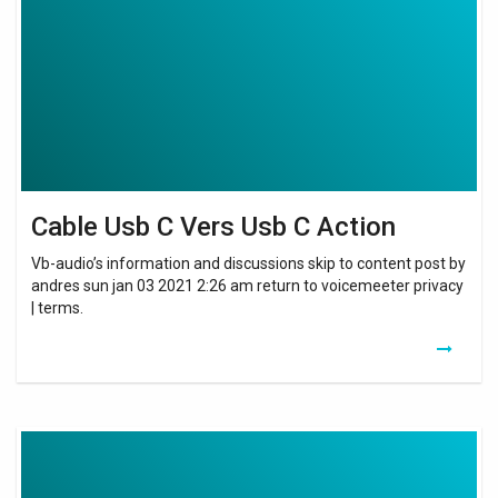
Vers
Usb
C
Action
Cable Usb C Vers Usb C Action
Vb-audio’s information and discussions skip to content post by
andres sun jan 03 2021 2:26 am return to voicemeeter privacy
| terms.
Connect
Wifi
Extender