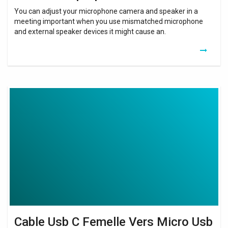
You can adjust your microphone camera and speaker in a
meeting important when you use mismatched microphone
and external speaker devices it might cause an.
Cable
Usb
C
Femelle
Vers
Micro
Usb
Male
Cable Usb C Femelle Vers Micro Usb