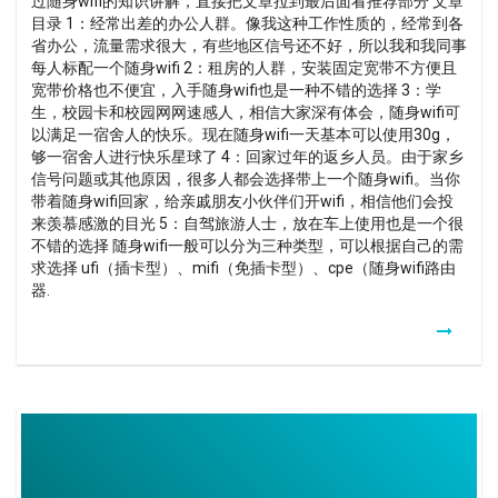
过随身wifi的知识讲解，直接把文章拉到最后面看推荐部分 文章
目录 1：经常出差的办公人群。像我这种工作性质的，经常到各
省办公，流量需求很大，有些地区信号还不好，所以我和我同事
每人标配一个随身wifi 2：租房的人群，安装固定宽带不方便且
宽带价格也不便宜，入手随身wifi也是一种不错的选择 3：学
生，校园卡和校园网网速感人，相信大家深有体会，随身wifi可
以满足一宿舍人的快乐。现在随身wifi一天基本可以使用30g，
够一宿舍人进行快乐星球了 4：回家过年的返乡人员。由于家乡
信号问题或其他原因，很多人都会选择带上一个随身wifi。当你
带着随身wifi回家，给亲戚朋友小伙伴们开wifi，相信他们会投
来羡慕感激的目光 5：自驾旅游人士，放在车上使用也是一个很
不错的选择 随身wifi一般可以分为三种类型，可以根据自己的需
求选择 ufi（插卡型）、mifi（免插卡型）、cpe（随身wifi路由
器.
Cable
Usb
C
Vers