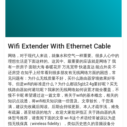
Wifi Extender With Ethernet Cable
网络，对于现代人来说，就像水和空气一样重要。很多人心中的
理想生活是下面这样的。这其中。最重要的应该就是网络了 我
有一所房子 面朝大海 春暖花开 万兆宽带 快递直达 能点外卖 不
还房贷 在知乎上经常看到很多朋友有无线网络方面的困惑，常
见问题有：为什么无线质量不好，买什么路由器穿墙效果好等
等。但是wifi的标准是什么？为什么都说5g比2.4g要好呢？买无
线路由器如何避坑呢？我家的无线网络如何设置才能全覆盖，不
慢不卡呢 希望通过这一篇文章，将关于wifi的基本概念，相关的
知识点说透，将wifi相关知识做一些普及。文章较长，干货满
满，建议先收藏后阅读。后期会持续更新。本人才疏学浅，难免
有疏漏，甚至错误的地方，欢迎大家批评指正 关于路由器的具
体型号推荐，请查阅下面的文章 wi-fi这个术语经常被误以为是
指无线保真（wireless fidelity），类似历史悠久的音频设备分