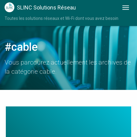
SLINC Solutions Réseau
Toutes les solutions réseaux et Wi-Fi dont vous avez besoin
#cable
Vous parcourez actuellement les archives de
la catégorie cable.
Wifi
Extender
With
Ethernet
Cable