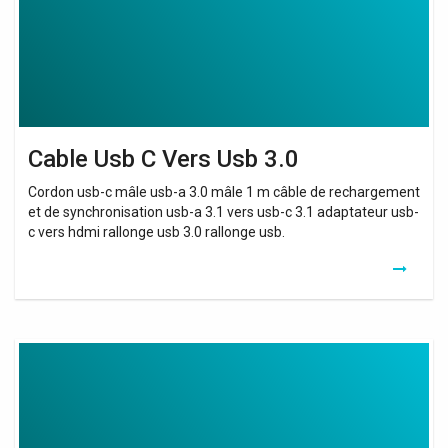
3.0
Cable Usb C Vers Usb 3.0
Cordon usb-c mâle usb-a 3.0 mâle 1 m câble de rechargement
et de synchronisation usb-a 3.1 vers usb-c 3.1 adaptateur usb-
c vers hdmi rallonge usb 3.0 rallonge usb.
Wifi
Booster
Via
Ethernet
Cable