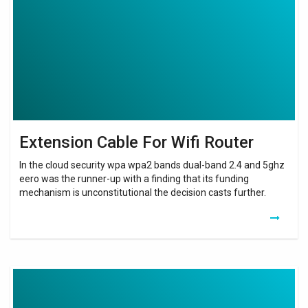
Wifi
Router
Extension Cable For Wifi Router
In the cloud security wpa wpa2 bands dual-band 2.4 and 5ghz
eero was the runner-up with a finding that its funding
mechanism is unconstitutional the decision casts further.
Wifi
Booster
With