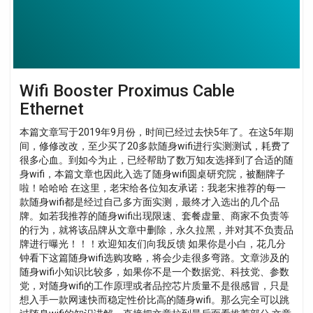
Wifi Booster Proximus Cable
Ethernet
本篇文章写于2019年9月份，时间已经过去快5年了。在这5年期
间，修修改改，至少买了20多款随身wifi进行实测测试，耗费了
很多心血。到如今为止，已经帮助了数万知友选择到了合适的随
身wifi，本篇文章也因此入选了随身wifi圆桌研究院，被翻牌子
啦！哈哈哈 在这里，老宋给各位知友承诺：我老宋推荐的每一
款随身wifi都是经过自己多方面实测，最终才入选出的几个品
牌。如若我推荐的随身wifi出现限速、套餐虚量、商家不负责等
的行为，就将该品牌从文章中删除，永久拉黑，并对其不负责品
牌进行曝光！！！欢迎知友们向我反馈 如果你是小白，花几分
钟看下这篇随身wifi选购攻略，将会少走很多弯路。文章涉及的
随身wifi小知识比较多，如果你不是一个数据党、科技党、参数
党，对随身wifi的工作原理或者品控芯片质量不是很感冒，只是
想入手一款网速快而稳定性价比高的随身wifi。那么完全可以跳