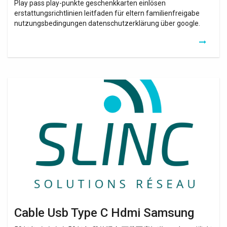
Play pass play-punkte geschenkkarten einlösen
erstattungsrichtlinien leitfaden für eltern familienfreigabe
nutzungsbedingungen datenschutzerklärung über google.
Cable
Usb
Type
C
Hdmi
Samsung
Cable Usb Type C Hdmi Samsung