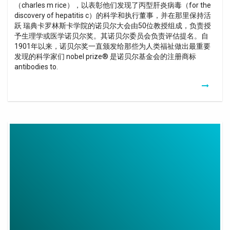
（charles m rice），以表彰他们发现了丙型肝炎病毒（for the
discovery of hepatitis c）的科学和执行董事，并在那里保持活
跃 瑞典卡罗林斯卡学院的诺贝尔大会由50位教授组成，负责授
予生理学或医学诺贝尔奖。其诺贝尔委员会负责评估提名。自
1901年以来，诺贝尔奖一直颁发给那些为人类福祉做出最重要
发现的科学家们 nobel prize® 是诺贝尔基金会的注册商标
antibodies to.
Router
Wifi
Cisco
Linksys
E1500