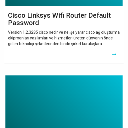
Cisco Linksys Wifi Router Default
Password
Version 1.2.3285 cisco nedir ve ne i̇şe yarar cisco ağ oluşturma
ekipmanları yazılımları ve hizmetleri üreten dünyanın önde
gelen teknoloji şirketlerinden biridir şirket kuruluşlara.
Le
Role
Du
Routeur
Cisco