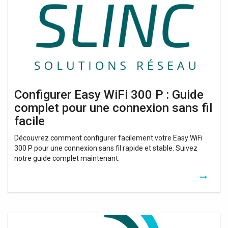
P
:
Guide
complet
pour
une
connexion
sans
fil
Configurer Easy WiFi 300 P : Guide
facile
complet pour une connexion sans fil
facile
Découvrez comment configurer facilement votre Easy WiFi
300 P pour une connexion sans fil rapide et stable. Suivez
notre guide complet maintenant.
Easy
Wifi