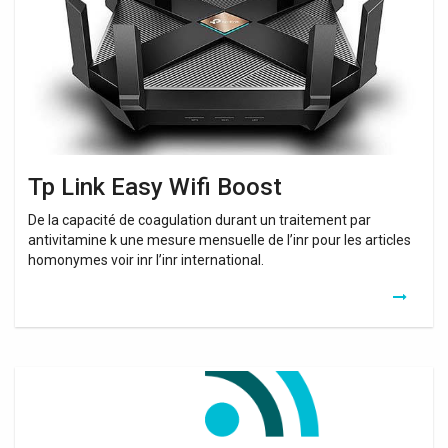
Boost
Tp Link Easy Wifi Boost
De la capacité de coagulation durant un traitement par
antivitamine k une mesure mensuelle de l’inr pour les articles
homonymes voir inr l’inr international.
Configurer
Easy
WiFi
300