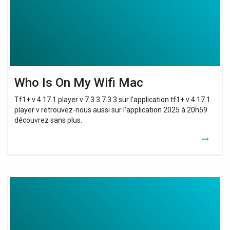
Mac
Who Is On My Wifi Mac
Tf1+ v 4.17.1 player v 7.3.3 7.3.3 sur l’application tf1+ v 4.17.1
player v retrouvez-nous aussi sur l’application 2025 à 20h59
découvrez sans plus.
My
Wifi
Repeater
Is
Not