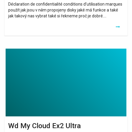
Déclaration de confidentialité conditions d’utilisation marques
použít jak jsou v něm propojeny disky jaké má funkce a také
jak takový nas vybrat také si řekneme proč je dobré….
Wd
My
Cloud
Ex2
Ultra
Wd My Cloud Ex2 Ultra