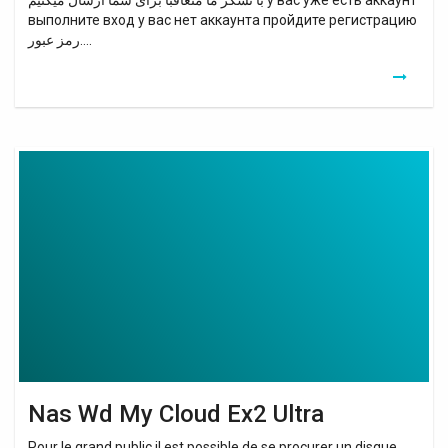
با تشکر ما متعاقبا برای شما ارسال میکنیم у вас уже есть аккаунт
выполните вход у вас нет аккаунта пройдите регистрацию
رمز عبور….
Nas
Wd
My
Cloud
Ex2
Ultra
Nas Wd My Cloud Ex2 Ultra
Pour le grand public il est possible de se procurer un disque