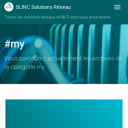
SLINC Solutions Réseau
Toutes les solutions réseaux et Wi-Fi dont vous avez besoin
#my
Vous parcourez actuellement les archives de
la catégorie my.
My
Wifi
Extender
Netgear
Setup