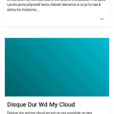
i proto jsme připravili tento článek řekneme si co je to nas k
čemu ho můžeme….
Disque
Dur
Wd
My
Cloud
Disque Dur Wd My Cloud
Disque dur wd my cloud en est un qui possède un des