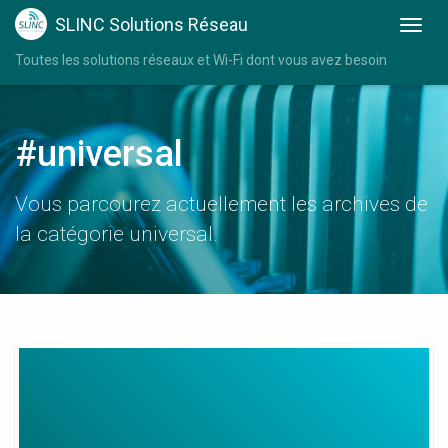
SLINC Solutions Réseau
Toutes les solutions réseaux et Wi-Fi dont vous avez besoin
#universal
Vous parcourez actuellement les archives de
la catégorie universal.
300
Mbps
Universal
Wifi
Range