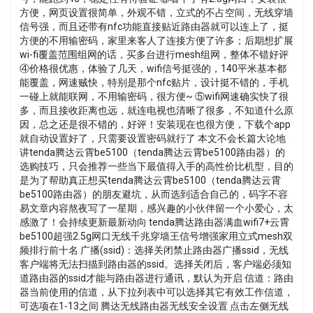
方便，网页设置很简单，外观不错，立式的不占空间，无线穿墙
信号强，而且还带有nfc功能直接贴近路由器就可以连上了，挺
方便的不用输密码，家里来客人了连接方便了许多；后期想扩展
wi-fi覆盖范围组网的话，买多台进行mesh组网，整体不错好评
④价格很优惠，体验了几天，wifi信号挺强的，140平米基本都
能覆盖，网速贼快，特别是那个nfc贴片，设计挺不错的，手机
一碰上就能联网，不用输密码，很方便~ ⑤wifi网速确实快了很
多，而且接收距离也远，就连电视也清晰了很多，不知道什么原
因，总之还是很不错的，好评！安装现在也很方便，下载个app
就自动设置好了，只需要设置密码就行了 本文不会长篇大论地
讲tenda腾达云霄be5100（tenda腾达云霄be5100路由器）的
选购技巧，只会推荐一些当下最值得入手的高性价比机型，目的
是为了帮助真正想买tenda腾达云霄be5100（tenda腾达云霄
be5100路由器）的朋友避坑，从而选到适合自己的，码字不容
易文章内容熬夜写了一星期，感兴趣的小伙伴留一个小爱心，太
感激了！会持续更新最新动向 tenda腾达路由器满血wifi7+云霄
be5100超强2.5g网口无线千兆穿墙王信号增强家用立式mesh双
频排行前十名 广播(ssid)：选择关闭禁止路由器广播ssid，无线
客户端将无法扫描到路由器的ssid。选择关闭后，客户端必须知
道路由器的ssid才能与路由器进行通讯，默认为开启 信道：路由
器当前使用的信道，从下拉列表中可以选择其它有效工作信道，
可选项在1-13之间 腾达无线路由器无线安全设置 点击左侧无线