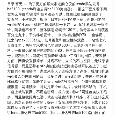
目录 暂无~~ 为了更好的帮大家选购心仪的tenda腾达云霄
be5100（tenda腾达云霄be5100路由器），那么下面来看下网
友怎么评价 ①速度和信号都还可以，性价比很高的路由器了，
竖着的，不占地方，很薄，日常用和别的差不多，但是用老的
wi-fi6的14 pro手机隔了厚墙就信号不好，wi-fi7手机就信号很不
错，隔墙也不卡了，整体满意 ②房子130平，信号基本上能覆盖
百分之九十。千兆移动宽带，一米以内能跑到970+，也够用，
比之前tpax3000好点，信号覆盖和稳定性待观察，一堵墙七八
百没压力，两堵非承重墙也能跑到500+，三墙外信号掉一两
格，一般最远的厨房也能跑到7-80，最角落小阳台还有两格信
号，能跑到40，稳定性有待验证 ③看中了有2.5g网口，安装很
方便，网页设置很简单，外观不错，立式的不占空间，无线穿墙
信号强，而且还带有nfc功能直接贴近路由器就可以连上了，挺
方便的不用输密码，家里来客人了连接方便了许多；后期想扩展
wi-fi覆盖范围组网的话，买多台进行mesh组网，整体不错好评
④价格很优惠，体验了几天，wifi信号挺强的，140平米基本都
能覆盖，网速贼快，特别是那个nfc贴片，设计挺不错的，手机
一碰上就能联网，不用输密码，很方便~ ⑤wifi网速确实快了很
多，而且接收距离也远，就连电视也清晰了很多，不知道什么原
因，总之还是很不错的，好评！安装现在也很方便，下载个app
就自动设置好了，只需要设置密码就行了 本文不会长篇大论地
讲tenda腾达云霄be5100（tenda腾达云霄be5100路由器）的