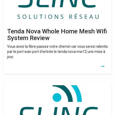
Review
Tenda Nova Whole Home Mesh Wifi
System Review
Vous avez la fibre passez votre chemin car vous serez ralentis
par le port wan port d’entrée le tenda nova mw12 une mise à
jour.
Tenda
Whole
Home
Mesh
Wifi
System