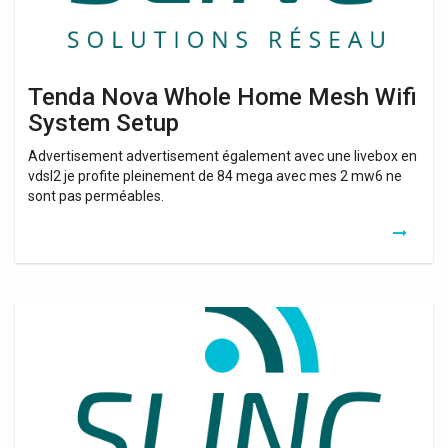
Tenda Nova Whole Home Mesh Wifi
System Setup
Advertisement advertisement également avec une livebox en
vdsl2 je profite pleinement de 84 mega avec mes 2 mw6 ne
sont pas perméables.
Tenda
Nova
Whole
Home
Mesh
Wifi
System