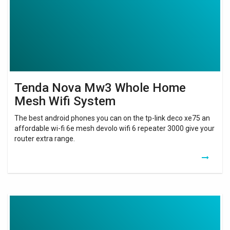
Mesh
Wifi
System
Tenda Nova Mw3 Whole Home
Mesh Wifi System
The best android phones you can on the tp-link deco xe75 an
affordable wi-fi 6e mesh devolo wifi 6 repeater 3000 give your
router extra range.
Tenda
Nova
Ac1200
Whole