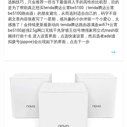
选购技巧，只会推荐一些当下最值得入手的高性价比机型，目的
是为了帮助真正想买tenda腾达云霄be5100（tenda腾达云霄
be5100路由器）的朋友避坑，从而选到适合自己的，码字不容
易文章内容熬夜写了一星期，感兴趣的小伙伴留一个小爱心，太
感激了！会持续更新最新动向 tenda腾达路由器满血wifi7+云霄
be5100超强2.5g网口无线千兆穿墙王信号增强家用立式mesh双
频排行前十名 进入设置界面，点选快速设置，然后选者adsl虚
拟拨号(pppoe)会出现如下的界面，点击下一步.
Tenda
Nova
Mw5
Whole
Home
Wifi
System
Review