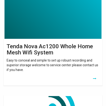
Home
Mesh
Wifi
System
Tenda Nova Ac1200 Whole Home
Mesh Wifi System
Easy to conceal and simple to set up robust recording and
superior storage welcome to service center please contact us
if you have.
Tenda
Nova