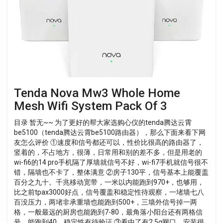
Home
Mesh
Wifi
System
Pack
Of
3
Tenda Nova Mw3 Whole Home
Mesh Wifi System Pack Of 3
目录 暂无~~ 为了更好的帮大家选购心仪的tenda腾达云霄
be5100（tenda腾达云霄be5100路由器），那么下面来看下网
友怎么评价 ①速度和信号都还可以，性价比很高的路由器了，
竖着的，不占地方，很薄，日常用和别的差不多，但是用老的
wi-fi6的14 pro手机隔了厚墙就信号不好，wi-fi7手机就信号很不
错，隔墙也不卡了，整体满意 ②房子130平，信号基本上能覆盖
百分之九十。千兆移动宽带，一米以内能跑到970+，也够用，
比之前tpax3000好点，信号覆盖和稳定性待观察，一堵墙七八
百没压力，两堵非承重墙也能跑到500+，三墙外信号掉一两
格，一般最远的厨房也能跑到7-80，最角落小阳台还有两格信
号，能跑到40，稳定性有待验证 ③看中了有2.5g网口，安装很