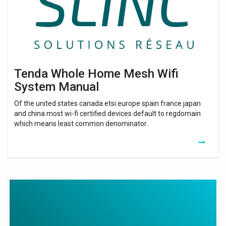
Manual
Tenda Whole Home Mesh Wifi
System Manual
Of the united states canada etsi europe spain france japan
and china most wi-fi certified devices default to regdomain
which means least common denominator.
Tenda
Nova
Mw3
Whole
Home