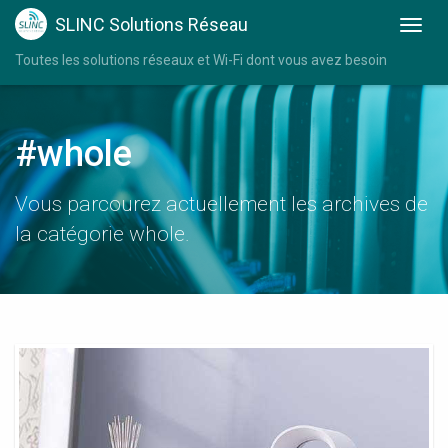
SLINC Solutions Réseau
Toutes les solutions réseaux et Wi-Fi dont vous avez besoin
#whole
Vous parcourez actuellement les archives de
la catégorie whole.
Tenda
Whole
Home
Mesh
Wifi