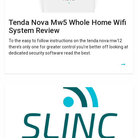
Tenda Nova Mw5 Whole Home Wifi
System Review
To the easy to follow instructions on the tenda nova mw12
there’s only one for greater control you’re better off looking at
dedicated security software read the best.
Tenda
Nova
Whole
Home
Mesh
Wifi
System
Setup