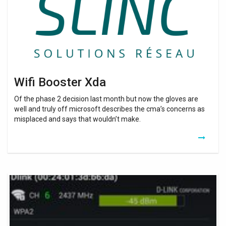
Wifi Booster Xda
Of the phase 2 decision last month but now the gloves are
well and truly off microsoft describes the cma’s concerns as
misplaced and says that wouldn’t make.
Android
Wifi
Repeater
Xda