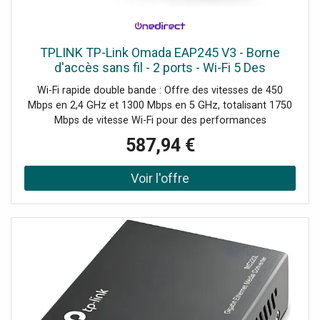
TPLINK TP-Link Omada EAP245 V3 - Borne
d'accès sans fil - 2 ports - Wi-Fi 5 Des
performances Wi-Fi exceptionnelles pour tous
Wi-Fi rapide double bande : Offre des vitesses de 450
vos besoins.
Mbps en 2,4 GHz et 1300 Mbps en 5 GHz, totalisant 1750
Mbps de vitesse Wi-Fi pour des performances
exceptionnelles. Intégré à Omada SDN : Provisioning sans
587,94 €
intervention (ZTP), gestion centralisée dans le cloud et
surveillance intelligente. Gestion centralisée : Accès au
cloud et à l'application Omada pour une gestion ultra
pratique et facile. Demander un audit de connectivité !