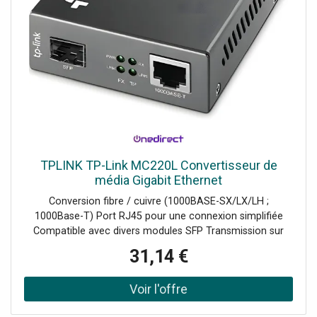
TPLINK TP-Link MC220L Convertisseur de
média Gigabit Ethernet
Conversion fibre / cuivre (1000BASE-SX/LX/LH ;
1000Base-T) Port RJ45 pour une connexion simplifiée
Compatible avec divers modules SFP Transmission sur
fibre multimode jusqu'à 550 m et monomode jusqu'à 10
31,14 €
km Installation plug-and-play Design compact pour une
intégration aisée Consommation énergétique faible