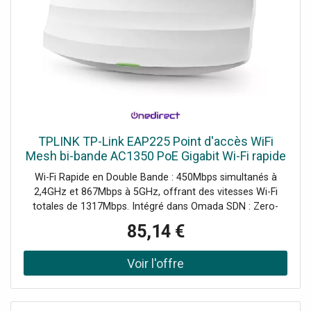
TPLINK TP-Link EAP225 Point d'accès WiFi
Mesh bi-bande AC1350 PoE Gigabit Wi-Fi rapide
en double bande avec gestion centralisée et
Wi-Fi Rapide en Double Bande : 450Mbps simultanés à
roaming sans
2,4GHz et 867Mbps à 5GHz, offrant des vitesses Wi-Fi
totales de 1317Mbps. Intégré dans Omada SDN : Zero-
Touch Provisioning (ZTP), Gestion Centralisée dans le
85,14 €
Cloud et Surveillance Intelligente. Gestion Centralisée :
Accès au Cloud et à l'Application Omada pour plus de
Confort et une Gestion Facile. Demander un audit de
connectivité !