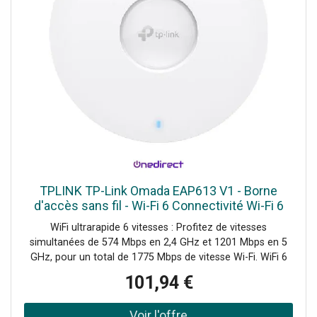
TPLINK TP-Link Omada EAP613 V1 - Borne
d'accès sans fil - Wi-Fi 6 Connectivité Wi-Fi 6
ultrarapide pour tous vos besoins de réseau !
WiFi ultrarapide 6 vitesses : Profitez de vitesses
simultanées de 574 Mbps en 2,4 GHz et 1201 Mbps en 5
GHz, pour un total de 1775 Mbps de vitesse Wi-Fi. WiFi 6
haute performance : Permet à un plus grand nombre de
101,94 €
dispositifs connectés de bénéficier de vitesses plus
rapides. Gestion centralisée via le Cloud : Gérez l'ensemble
du réseau localement ou depuis le cloud via l'interface