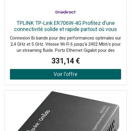
TPLINK TP-Link ER706W-4G Profitez d'une
connectivité solide et rapide partout où vous
êtes.
Connexion Bi-bande pour des performances optimales sur
2,4 GHz et 5 GHz. Vitesse Wi-Fi 6 jusqu'à 2402 Mbit/s pour
un streaming fluide. Ports Ethernet Gigabit pour des
connexions filaires ultra-rapides. Facilité d'utilisation avec
331,14 €
SIM et interface intuitive pour une configuration rapide.
Technologie MU-MIMO permettant à plusieurs appareils de
se connecter simultanément et efficacement.