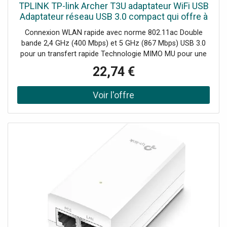
TPLINK TP-link Archer T3U adaptateur WiFi USB
Adaptateur réseau USB 3.0 compact qui offre à
votre PC une connexion WiFi rapide et fiable.
Connexion WLAN rapide avec norme 802.11ac Double
bande 2,4 GHz (400 Mbps) et 5 GHz (867 Mbps) USB 3.0
pour un transfert rapide Technologie MIMO MU pour une
transmission optimale vers plusieurs appareils Design
22,74 €
compact et portable Sécurité renforcée avec cryptage
WPA3 Compatible Windows et macOS Installation et
configuration faciles