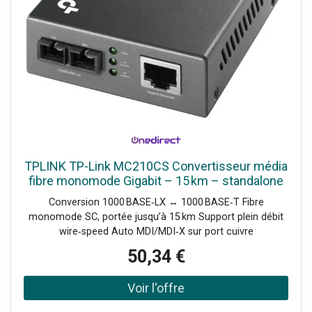
TPLINK TP-Link MC210CS Convertisseur média
fibre monomode Gigabit – 15 km – standalone
ou chassis
Conversion 1000 BASE‑LX ↔ 1000 BASE‑T Fibre
monomode SC, portée jusqu’à 15 km Support plein débit
wire‑speed Auto MDI/MDI‑X sur port cuivre
Fonctionnement standalone ou insertion dans chassis
50,34 €
MC1400 LED statut réseau & alimentation Compatible
IEEE 802.3z/ab standards Faible consommation (