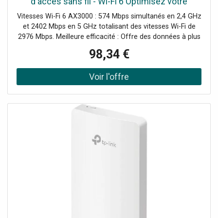
d'accès sans fil - Wi-Fi 6 Optimisez votre
connectivité Wi-Fi, pour des performances
Vitesses Wi-Fi 6 AX3000 : 574 Mbps simultanés en 2,4 GHz
exceptionnelles et une
et 2402 Mbps en 5 GHz totalisant des vitesses Wi-Fi de
2976 Mbps. Meilleure efficacité : Offre des données à plus
de dispositifs en même temps et avec moins de latence,
98,34 €
garantissant une connectivité fluide. Couverture complète
: Assure des signaux forts et une couverture Wi-Fi de coin
à coin dans la pièce. Demander un audit de connectivité !