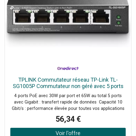
TPLINK Commutateur réseau TP-Link TL-
SG1005P Commutateur non géré avec 5 ports
Gigabit et 4 ports PoE, idéal pour les caméras IP,
4 ports PoE avec 30W par port et 65W au total 5 ports
les points d'accès et les
avec Gigabit : transfert rapide de données Capacité 10
Gbit/s : performance élevée pour toutes vos applications
Modèle non-géré : facile à utiliser et rapide à installer
56,34 €
Qualité de service (QoS) : priorisation intelligente du flux
Support PoE : alimentez vos dispositifs via le même câble
réseau Boîtier métallique sans ventilateur –