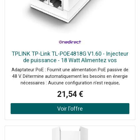
TPLINK TP-Link TL-POE4818G V1.60 - Injecteur
de puissance - 18 Watt Alimentez vos
dispositifs en toute simplicité.
Adaptateur PoE : Fournit une alimentation PoE passive de
48 V. Détermine automatiquement les besoins en énergie
nécessaires : Aucune configuration n'est requise,
l'adaptateur détermine automatiquement les exigences
21,54 €
d'alimentation. Support de vitesse Gigabit : Transmet des
données à des vitesses Gigabit pour une connectivité
rapide.