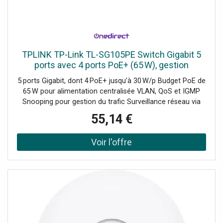
TPLINK TP-Link TL-SG105PE Switch Gigabit 5
ports avec 4 ports PoE+ (65 W), gestion
VLAN/QoS et interface web
5 ports Gigabit, dont 4 PoE+ jusqu’à 30 W/p Budget PoE de
65 W pour alimentation centralisée VLAN, QoS et IGMP
Snooping pour gestion du trafic Surveillance réseau via
interface Web / utils. Smart Fonction PoE Auto Recovery
55,14 €
pour redémarrage automatique Mode fanless pour un
fonctionnement silencieux Installation plug‑and‑play, prêt
en quelques minutes Compact (100 × 100 × 25 mm), design
discret