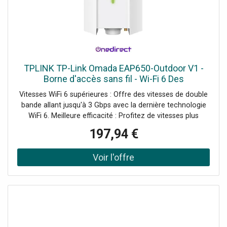
TPLINK TP-Link Omada EAP650-Outdoor V1 -
Borne d'accès sans fil - Wi-Fi 6 Des
performances exceptionnelles pour votre
Vitesses WiFi 6 supérieures : Offre des vitesses de double
réseau Wi-Fi.
bande allant jusqu'à 3 Gbps avec la dernière technologie
WiFi 6. Meilleure efficacité : Profitez de vitesses plus
rapides sur plus de dispositifs avec moins de latence
197,94 €
grâce à OFDMA et MU-MIMO. Bande de 160 MHz : Doublez
les données pendant les pics de transmission en un seul
flux avec HE160, améliorant les performances de votre
réseau Wi-Fi. Demander un audit de connectivité !