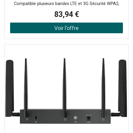
Compatible plusieurs bandes LTE et 3G Sécurité WPA2,
filtrage MAC Gestion via application tpMiFi LED état
83,94 €
connexion et batterie Installation rapide plug-and-play