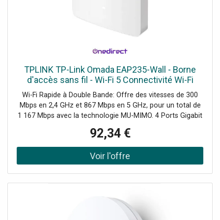
TPLINK TP-Link Omada EAP235-Wall - Borne
d'accès sans fil - Wi-Fi 5 Connectivité Wi-Fi
rapide et fiable pour répondre à vos besoins de
Wi-Fi Rapide à Double Bande: Offre des vitesses de 300
réseau.
Mbps en 2,4 GHz et 867 Mbps en 5 GHz, pour un total de
1 167 Mbps avec la technologie MU-MIMO. 4 Ports Gigabit
(1 × montant + 3 × descendant), avec un port descendant
92,34 €
prenant en charge le PoE pour alimenter des appareils
câblés. Intégré dans Omada SDN: Permet la mise en
service sans intervention (ZTP), une gestion centralisée
dans le cloud et une surveillance intelligente. Demander un
audit de connectivité !