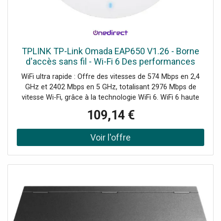
TPLINK TP-Link Omada EAP650 V1.26 - Borne
d'accès sans fil - Wi-Fi 6 Des performances
exceptionnelles et une connectivité sans fil de
WiFi ultra rapide : Offre des vitesses de 574 Mbps en 2,4
pointe.
GHz et 2402 Mbps en 5 GHz, totalisant 2976 Mbps de
vitesse Wi-Fi, grâce à la technologie WiFi 6. WiFi 6 haute
efficacité : Permet à un plus grand nombre de dispositifs
109,14 €
connectés de profiter de vitesses plus rapides. Gestion
centralisée dans le cloud : La technologie Omada SDN
gère l'ensemble du réseau, que ce soit localement ou via
le cloud, grâce à une interface web conviviale ou
l'application Omada. Demander un audit de connectivité !