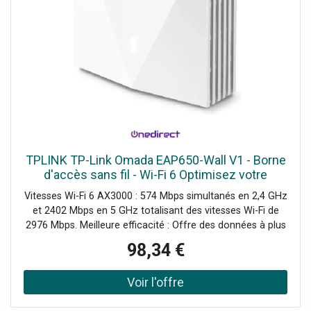
TPLINK TP-Link Omada EAP650-Wall V1 - Borne
d'accès sans fil - Wi-Fi 6 Optimisez votre
connectivité Wi-Fi, pour des performances
Vitesses Wi-Fi 6 AX3000 : 574 Mbps simultanés en 2,4 GHz
exceptionnelles et une
et 2402 Mbps en 5 GHz totalisant des vitesses Wi-Fi de
2976 Mbps. Meilleure efficacité : Offre des données à plus
de dispositifs en même temps et avec moins de latence,
98,34 €
garantissant une connectivité fluide. Couverture complète
: Assure des signaux forts et une couverture Wi-Fi de coin
à coin dans la pièce. Demander un audit de connectivité !