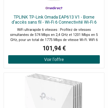
TPLINK TP-Link Omada EAP613 V1 - Borne
d'accès sans fil - Wi-Fi 6 Connectivité Wi-Fi 6
ultrarapide pour tous vos besoins de réseau !
WiFi ultrarapide 6 vitesses : Profitez de vitesses
simultanées de 574 Mbps en 2,4 GHz et 1201 Mbps en 5
GHz, pour un total de 1775 Mbps de vitesse Wi-Fi. WiFi 6
haute performance : Permet à un plus grand nombre de
101,94 €
dispositifs connectés de bénéficier de vitesses plus
rapides. Gestion centralisée via le Cloud : Gérez l'ensemble
du réseau localement ou depuis le cloud via l'interface
web ou l'application Omada. Demander un audit de
connectivité !