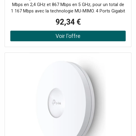
réseau.
Mbps en 2,4 GHz et 867 Mbps en 5 GHz, pour un total de
1 167 Mbps avec la technologie MU-MIMO. 4 Ports Gigabit
(1 × montant + 3 × descendant), avec un port descendant
92,34 €
prenant en charge le PoE pour alimenter des appareils
câblés. Intégré dans Omada SDN: Permet la mise en
service sans intervention (ZTP), une gestion centralisée
dans le cloud et une surveillance intelligente. Demander un
audit de connectivité !