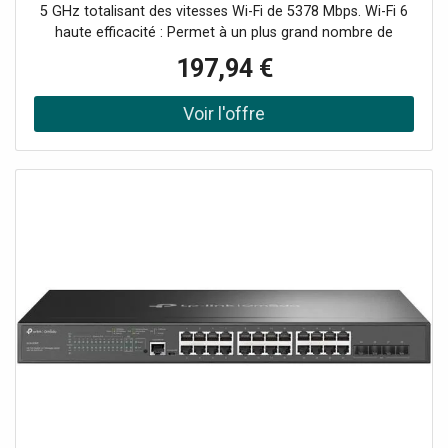
une gestion simplifiée pour
5 GHz totalisant des vitesses Wi-Fi de 5378 Mbps. Wi-Fi 6
haute efficacité : Permet à un plus grand nombre de
dispositifs connectés de profiter de vitesses plus rapides.
197,94 €
Gestion centralisée via le cloud : L'intégration d'Omada
SDN vous permet de gérer l'ensemble du réseau
localement ou depuis le cloud via l'interface utilisateur
web ou l'application Omada. Demander un audit de
connectivité !