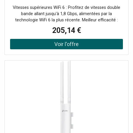
performances de pointe, une couverture
Vitesses supérieures WiFi 6 : Profitez de vitesses double
étendue et une gestion simplifiée grâce à
bande allant jusqu'à 1,8 Gbps, alimentées par la
technologie WiFi 6 la plus récente. Meilleur efficacité :
Bénéficiez de vitesses plus rapides sur un plus grand
205,14 €
nombre de dispositifs, avec moins de latence, grâce à la
technologie OFDMA et MU-MIMO. Large couverture : Doté
d'un amplificateur haute puissance dédié et d'antennes
professionnelles, avec une coque résistante aux
intempéries IP67, offrant une couverture étendue.
Demander un audit de connectivité !