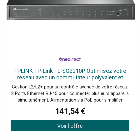
TPLINK TP-Link TL-SG2210P Optimisez votre
réseau avec un commutateur polyvalent et
puissant!
Gestion L2/L2+ pour un contrôle avancé de votre réseau.
8 Ports Ethernet RJ-45 pour connecter plusieurs appareils
simultanément. Alimentation via PoE pour simplifier
l'installation et réduire les câbles. Capacité de
141,54 €
commutation de 20 Gbit/s pour un transfert de données
rapide et efficace. Qualité de service (QoS) pour prioriser
le trafic essentiel sur votre réseau.