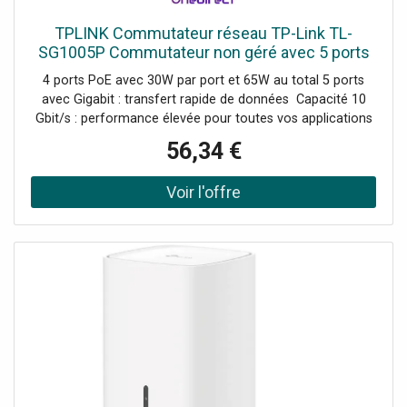
TPLINK Commutateur réseau TP-Link TL-
SG1005P Commutateur non géré avec 5 ports
Gigabit et 4 ports PoE, idéal pour les caméras IP,
4 ports PoE avec 30W par port et 65W au total 5 ports
les points d'accès et les
avec Gigabit : transfert rapide de données Capacité 10
Gbit/s : performance élevée pour toutes vos applications
Modèle non-géré : facile à utiliser et rapide à installer
56,34 €
Qualité de service (QoS) : priorisation intelligente du flux
Support PoE : alimentez vos dispositifs via le même câble
réseau Boîtier métallique sans ventilateur –
fonctionnement silencieux