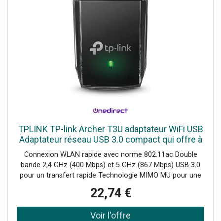
TPLINK TP-link Archer T3U adaptateur WiFi USB
Adaptateur réseau USB 3.0 compact qui offre à
votre PC une connexion WiFi rapide et fiable.
Connexion WLAN rapide avec norme 802.11ac Double
bande 2,4 GHz (400 Mbps) et 5 GHz (867 Mbps) USB 3.0
pour un transfert rapide Technologie MIMO MU pour une
transmission optimale vers plusieurs appareils Design
22,74 €
compact et portable Sécurité renforcée avec cryptage
WPA3 Compatible Windows et macOS Installation et
configuration faciles