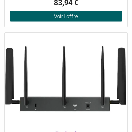
83,94 €
connexion et batterie Installation rapide plug-and-play