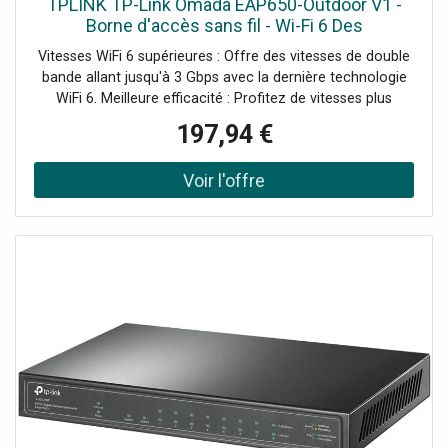
TPLINK TP-Link Omada EAP650-Outdoor V1 -
Borne d'accès sans fil - Wi-Fi 6 Des
performances exceptionnelles pour votre
Vitesses WiFi 6 supérieures : Offre des vitesses de double
réseau Wi-Fi.
bande allant jusqu'à 3 Gbps avec la dernière technologie
WiFi 6. Meilleure efficacité : Profitez de vitesses plus
rapides sur plus de dispositifs avec moins de latence
197,94 €
grâce à OFDMA et MU-MIMO. Bande de 160 MHz : Doublez
les données pendant les pics de transmission en un seul
flux avec HE160, améliorant les performances de votre
réseau Wi-Fi. Demander un audit de connectivité !