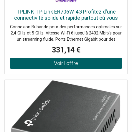
TPLINK TP-Link ER706W-4G Profitez d'une
connectivité solide et rapide partout où vous
êtes.
Connexion Bi-bande pour des performances optimales sur
2,4 GHz et 5 GHz. Vitesse Wi-Fi 6 jusqu'à 2402 Mbit/s pour
un streaming fluide. Ports Ethernet Gigabit pour des
connexions filaires ultra-rapides. Facilité d'utilisation avec
331,14 €
SIM et interface intuitive pour une configuration rapide.
Technologie MU-MIMO permettant à plusieurs appareils de
se connecter simultanément et efficacement.