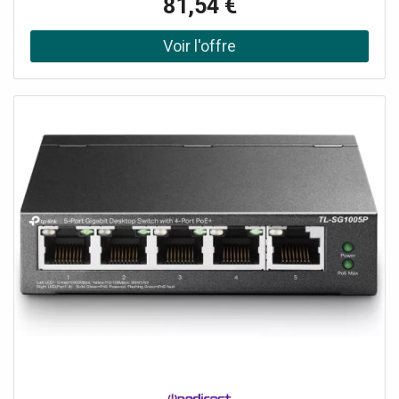
81,54 €
Cloud et Surveillance Intelligente. Gestion Centralisée :
Accès au Cloud et à l'Application Omada pour plus de
Confort et une Gestion Facile. Demander un audit de
connectivité !