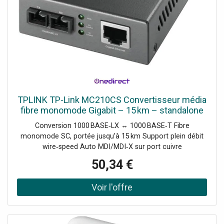
TPLINK TP-Link MC210CS Convertisseur média
fibre monomode Gigabit – 15 km – standalone
ou chassis
Conversion 1000 BASE‑LX ↔ 1000 BASE‑T Fibre
monomode SC, portée jusqu’à 15 km Support plein débit
wire‑speed Auto MDI/MDI‑X sur port cuivre
Fonctionnement standalone ou insertion dans chassis
50,34 €
MC1400 LED statut réseau & alimentation Compatible
IEEE 802.3z/ab standards Faible consommation (