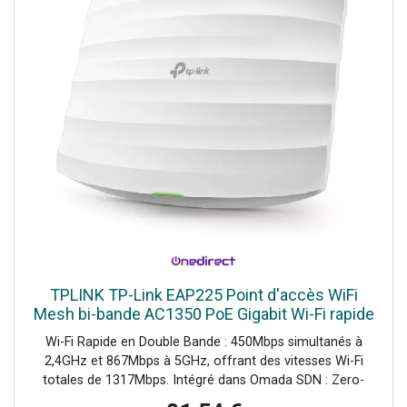
TPLINK TP-Link EAP225 Point d'accès WiFi
Mesh bi-bande AC1350 PoE Gigabit Wi-Fi rapide
en double bande avec gestion centralisée et
Wi-Fi Rapide en Double Bande : 450Mbps simultanés à
roaming sans
2,4GHz et 867Mbps à 5GHz, offrant des vitesses Wi-Fi
totales de 1317Mbps. Intégré dans Omada SDN : Zero-
Touch Provisioning (ZTP), Gestion Centralisée dans le