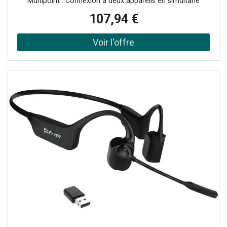
Multipoint : Connexion à deux appareils en simultané
Microphone antibruit pour un son optimal en toutes
107,94 €
circonstances Serre-tête reglable et oreillettes simili-cuir
Version Duo : pour rester concentré sur sa conversation
Portée 30 mètres Compatible tout softphone Profitez
d'un essai gratuit de 14 jours : rappelez moi