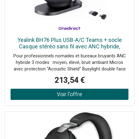
Yealink BH76 Plus USB-A/C Teams + socle
Casque stéréo sans fil avec ANC hybride,
double dongle USB-A/C et station de charge QI,
Pour professionnels nomades et bureaux bruyants ANC
idéal pour les
hybride 3 modes : moyen, élevé, bruit ambiant Micros
avec protection "Acoustic Shield" Busylight double face
visible : concentration ininterrompue Coussinets
213,54 €
interchangeables Autonomie : 35h en conversation et 40h
en écoute Socle de charge compatible charge sans-fil Qi
Yealink USB Connect : configuration & gestion de l'appareil
Bluetooth 5.3 avec portée jusqu'à 45m