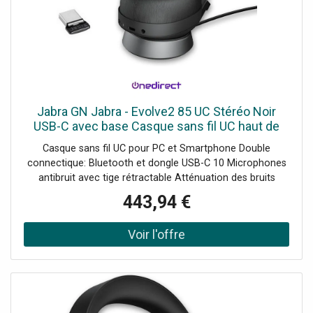
Jabra GN Jabra - Evolve2 85 UC Stéréo Noir
USB-C avec base Casque sans fil UC haut de
gamme pour PC et téléphone portable avec
Casque sans fil UC pour PC et Smartphone Double
connexion dongle USB-C et base
connectique: Bluetooth et dongle USB-C 10 Microphones
antibruit avec tige rétractable Atténuation des bruits
parasites numérique Autonomie jusqu'à 37hd'utilisation
443,94 €
Compatible avec tous les Softphones du marché