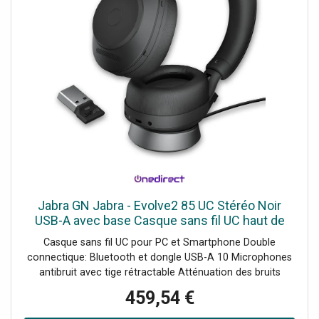
Jabra GN Jabra - Evolve2 85 UC Stéréo Noir
USB-A avec base Casque sans fil UC haut de
gamme pour PC et téléphone portable avec
Casque sans fil UC pour PC et Smartphone Double
connexion dongle USB-A et base
connectique: Bluetooth et dongle USB-A 10 Microphones
antibruit avec tige rétractable Atténuation des bruits
parasites numérique Autonomie jusqu'à 37h d'utilisation
459,54 €
Compatible avec tous les Softphones du marché