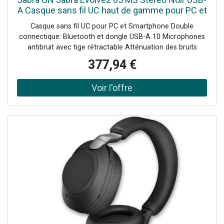
A Casque sans fil UC haut de gamme pour PC et
téléphone portable avec connexion dongle USB-
Casque sans fil UC pour PC et Smartphone Double
A optimisé Microsoft
connectique: Bluetooth et dongle USB-A 10 Microphones
antibruit avec tige rétractable Atténuation des bruits
parasites numérique Autonomie jusqu'à 37hd'utilisation
377,94 €
Compatible avec tous les Softphones du marché Optimisé
pour Microsoft Teams