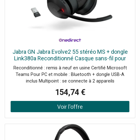
Jabra GN Jabra Evolve2 55 stéréo MS + dongle
Link380a Reconditionné Casque sans-fil pour
PC et mobile avec certification Teams,
Reconditionné : remis à neuf en usine Certifié Microsoft
Bluetooth et dongle USB-A
Teams Pour PC et mobile : Bluetooth + dongle USB-A
inclus Multipoint : se connecte à 2 appareils
simultanément Réduction active du bruit (ANC) 4
154,74 €
microphones à réduction de bruit Busylight à 360°
intégrée Jusqu'à 18h d'autonomie