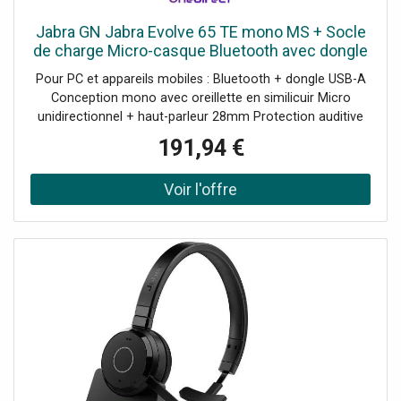
Jabra GN Jabra Evolve 65 TE mono MS + Socle
de charge Micro-casque Bluetooth avec dongle
USB-A et socle de charge, parfait pour les
Pour PC et appareils mobiles : Bluetooth + dongle USB-A
appels quotidiens et
Conception mono avec oreillette en similicuir Micro
unidirectionnel + haut-parleur 28mm Protection auditive
Jabra SafeTone Technologie Bluetooth : 5.2 Busylight
191,94 €
intégrée Autonomie en appel : jusqu'à 16h Recharge via le
socle fourni Certifié Microsoft Teams