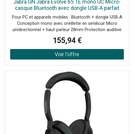
Jabra GN Jabra Evolve 65 TE mono UC Micro-
casque Bluetooth avec dongle USB-A parfait
pour les appels quotidiens et l'écoute de
Pour PC et appareils mobiles : Bluetooth + dongle USB-A
musique.
Conception mono avec oreillette en similicuir Micro
unidirectionnel + haut-parleur 28mm Protection auditive
Jabra SafeTone Technologie Bluetooth : 5.2 Busylight
155,94 €
intégrée Autonomie en appel : jusqu'à 16h UC : Compatible
avec toutes les plateformes