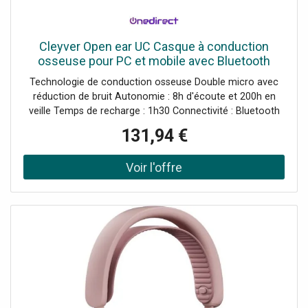
Cleyver Open ear UC Casque à conduction
osseuse pour PC et mobile avec Bluetooth
Multipoint et dongle USB-A.
Technologie de conduction osseuse Double micro avec
réduction de bruit Autonomie : 8h d'écoute et 200h en
veille Temps de recharge : 1h30 Connectivité : Bluetooth
5.1 + dongle USB-A Portée sans fil : 30m IP65 : protégé
131,94 €
contre la poussière et les projections d'eau