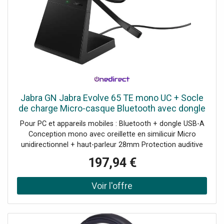
Jabra GN Jabra Evolve 65 TE mono UC + Socle
de charge Micro-casque Bluetooth avec dongle
USB-A et socle de charge, parfait pour les
Pour PC et appareils mobiles : Bluetooth + dongle USB-A
appels quotidiens et
Conception mono avec oreillette en similicuir Micro
unidirectionnel + haut-parleur 28mm Protection auditive
Jabra SafeTone Technologie Bluetooth : 5.2 Busylight
197,94 €
intégrée Autonomie en appel : jusqu'à 16h Recharge via le
socle fourni UC : Compatible avec toutes les plateformes