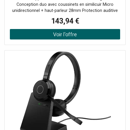
musique.
Conception duo avec coussinets en similicuir Micro
unidirectionnel + haut-parleur 28mm Protection auditive
Jabra SafeTone Technologie Bluetooth : 5.2 Busylight
143,94 €
intégrée Autonomie en appel : jusqu'à 16h Certifié
Microsoft Teams