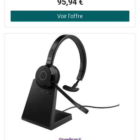
95,94 €
circonstances Serre-tête reglable et oreillettes simili-cuir
Version Mono: pour garder le contact avec son entourage
Portée 30 mètres Compatible tout softphone Profitez
d'un essai gratuit de 14 jours : rappelez moi