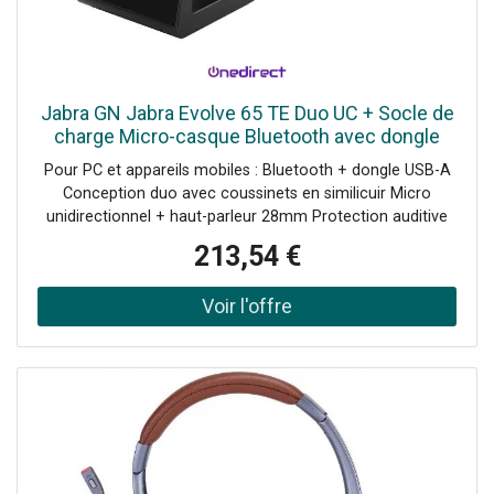
Jabra GN Jabra Evolve 65 TE Duo UC + Socle de
charge Micro-casque Bluetooth avec dongle
USB-A et socle de charge, parfait pour les
Pour PC et appareils mobiles : Bluetooth + dongle USB-A
appels quotidiens et
Conception duo avec coussinets en similicuir Micro
unidirectionnel + haut-parleur 28mm Protection auditive
Jabra SafeTone Technologie Bluetooth : 5.2 Busylight
213,54 €
intégrée Autonomie en appel : jusqu'à 16h Recharge via le
socle fourni UC : Compatible avec toutes les plateformes