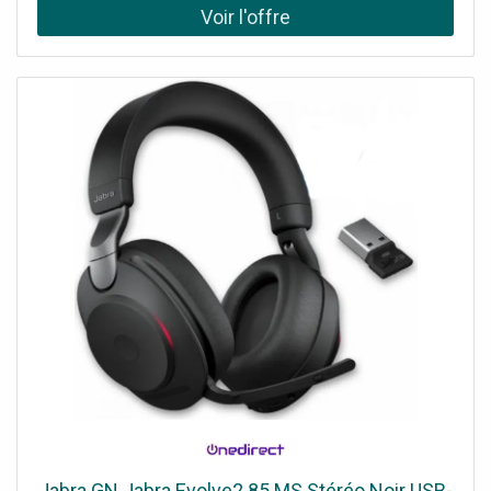
Jabra GN Jabra Evolve2 85 MS Stéréo Noir USB-