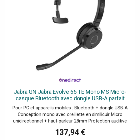
Jabra GN Jabra Evolve 65 TE Mono MS Micro-
casque Bluetooth avec dongle USB-A parfait
pour les appels quotidiens et l'écoute de
Pour PC et appareils mobiles : Bluetooth + dongle USB-A
musique.
Conception mono avec oreillette en similicuir Micro
unidirectionnel + haut-parleur 28mm Protection auditive
Jabra SafeTone Technologie Bluetooth : 5.2 Busylight
137,94 €
intégrée Autonomie en appel : jusqu'à 16h Certifié