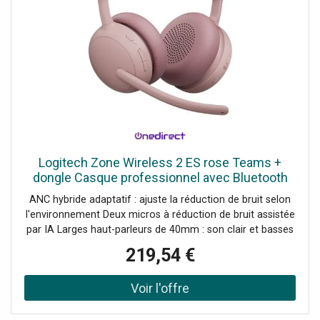
Logitech Zone Wireless 2 ES rose Teams +
dongle Casque professionnel avec Bluetooth
5.3, ANC hybride adaptatif, micros antibruit
ANC hybride adaptatif : ajuste la réduction de bruit selon
optimisés par l'IA et
l'environnement Deux micros à réduction de bruit assistée
par IA Larges haut-parleurs de 40mm : son clair et basses
puissantes Conception confortable avec répartition
219,54 €
uniforme du poids Mises à jour du micrologiciel via
Logitech Sync Connexion multipoint : bascule rapide entre
2 appareils Composants interchangeables (oreillettes,
batterie) Certifié Microsoft Teams Matériaux durables :
plastique recyclé & emballage FSC