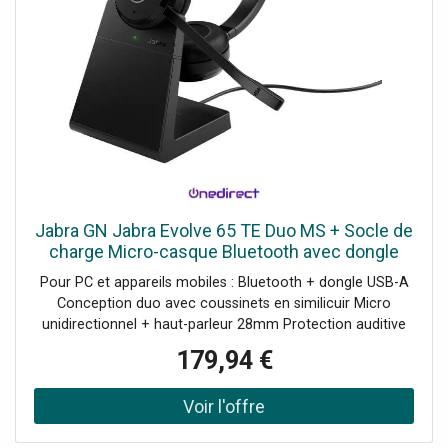
Jabra GN Jabra Evolve 65 TE Duo MS + Socle de
charge Micro-casque Bluetooth avec dongle
USB-A et socle de charge, parfait pour les
Pour PC et appareils mobiles : Bluetooth + dongle USB-A
appels quotidiens et
Conception duo avec coussinets en similicuir Micro
unidirectionnel + haut-parleur 28mm Protection auditive
Jabra SafeTone Technologie Bluetooth : 5.2 Busylight
179,94 €
intégrée Autonomie en appel : jusqu'à 16h Recharge via le
socle fourni Certifié Microsoft Teams