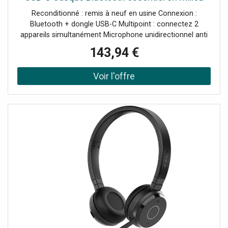
professionnel, avec certification Microsoft
Reconditionné : remis à neuf en usine Connexion :
Teams et dongle USB-C.
Bluetooth + dongle USB-C Multipoint : connectez 2
appareils simultanément Microphone unidirectionnel anti
bruit Portée allant jusqu'à 30 mètres Autonomie allant
143,94 €
jusqu'à 14 heures en écoute Voyant d'occupation intégré
sur le casque Branchement facile et rapide : Plug & Play
Certifié Microsoft Teams et optimisé UC