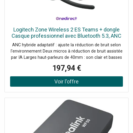
Logitech Zone Wireless 2 ES Teams + dongle
Casque professionnel avec Bluetooth 5.3, ANC
hybride adaptatif, micros antibruit optimisés par
ANC hybride adaptatif : ajuste la réduction de bruit selon
l'IA et
l'environnement Deux micros à réduction de bruit assistée
par IA Larges haut-parleurs de 40mm : son clair et basses
puissantes Conception confortable avec répartition
197,94 €
uniforme du poids Mises à jour du micrologiciel via
Logitech Sync Connexion multipoint : bascule rapide entre
2 appareils Composants interchangeables (oreillettes,
batterie) Certifié Microsoft Teams Matériaux durables :
plastique recyclé & emballage FSC