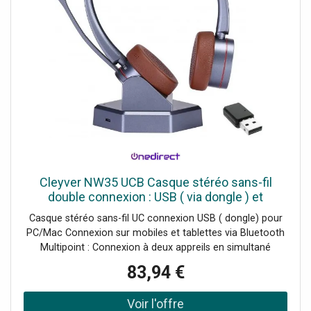
Cleyver NW35 UCB Casque stéréo sans-fil
double connexion : USB ( via dongle ) et
bluetooth
Casque stéréo sans-fil UC connexion USB ( dongle) pour
PC/Mac Connexion sur mobiles et tablettes via Bluetooth
Multipoint : Connexion à deux appreils en simultané
Microphone antibruit pour un son optimal en toutes
83,94 €
circonstances Serre-tête reglable et oreillettes simili-cuir
Version Duo pour rester concentré sur sa conversation
Portée 30 mètres Compatible tout softphone