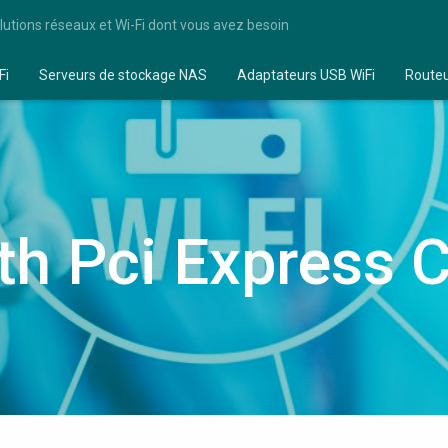
lutions réseaux et Wi-Fi dont vous avez besoin
Fi
Serveurs de stockage NAS
Adaptateurs USB WiFi
Route
th Pci Express 