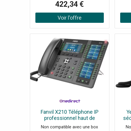
422,34 €
10m Android 13 : plateforme
lumi
moderne avec fonctions de
vol
sécurité Écran tactile 7’’ ajustable :
pos
navigation rapide, productivité
lumiè
accrue Audio HD avec technologie
suiva
Yealink Noise Proof Jusqu’à 16
Y
comptes VoIP et conférence audio
Alim
10 participants Wifi bi-bande,
USB
Bluetooth 5.0 et double port Gigabit
envir
PoE : connectivité complète
RF 8
m en
Comp
e
dist
YES
Fanvil X210 Téléphone IP
Y
professionnel haut de
séc
gamme, 20 lignes SIP avec
Non compatible avec une box
No
connectivité Bluetooth et
Blu