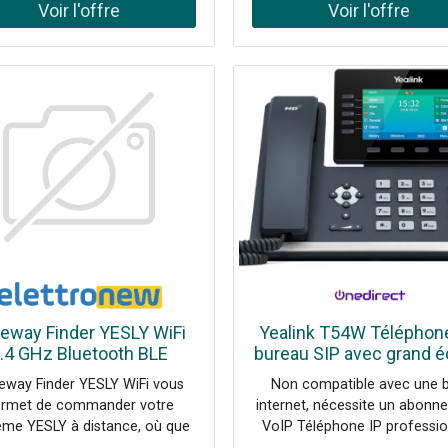
airs 2 ports Gigabit Ethernet
Wifi 6 Sécurité de niveau entr
tooth 4.2 : ajoutez un casque
: WPA3 et PIN Gestion à dis
fil ! Wi-Fi bi-bande (2,4G et 5G)
via Yealink Device Manage
ntégré Prend en charge les
Plateform Alimentation : Po
modules d'extension
adaptateur secteur
eway Finder YESLY WiFi
Yealink T54W Téléphon
.4 GHz Bluetooth BLE
bureau SIP avec grand é
diofréquence 868 MHz
16 comptes SIP, Bluetoo
eway Finder YESLY WiFi vous
Non compatible avec une 
1YGU0051
WiFi
rmet de commander votre
internet, nécessite un abonn
ème YESLY à distance, où que
VoIP Téléphone IP professio
soyez dans le monde. Plus de
avec écran couleur inclinabl