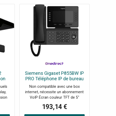
2
Siemens Gigaset P855BW IP
ion
PRO Téléphone IP de bureau
de
avec, écran couleur
suels
Non compatible avec une box
vec
rabattable 5'' WiFi, Bluetooth,
lay,
internet, nécessite un abonnement
 Wifi
audio HD, 10 touches de
usion
VoIP Écran couleur TFT de 5"
 de
fonction et double port USB.
atible
rabattable Connectivité WiFi
193,14 €
droid
intégrée Bluetooth 5.2 10 touches
th 5 +
de fonction avec LED multicolores