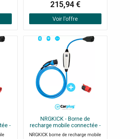
215,94 €
re et
d'exploitation : Linux 6.1 Écran
double
couleur 5,5’’ (960 × 480px) Audio
 pour
HD optimisé par IA et technologie
ans
Acoustic Shield Conférences
lité
locales jusqu’à 10 participants Wifi
et
6 double bande et Bluetooth 5.0
 pour
intégrés Ports Gigabit Ethernet,
et
USB-A et USB-C Sécurité 3 niveaux
16
: appareil, réseau, transmission
Durable : matériaux antimicrobiens
t flux
+ emballages écologiques
asque
s ou
gabit
ne
nexion
ce
e
NRGKICK - Borne de
tée -
recharge mobile connectée -
kW -
5m - Type 2 - 2,3 à 22kW -
ile
NRGKICK borne de recharge mobile
Bluetooth - WiFi