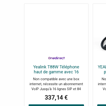
Yealink T88W Téléphone
YEA
haut de gamme avec 16
p
comptes SIP, Wifi 6,
Non compatible avec une box
No
Bluetooth et audio IA, pensé
internet, nécessite un abonnement
inte
pour la productivité et la
pr
VoIP Jusqu’à 16 lignes SIP et 84
Vo
sécurité.
touches DSS Écran tactile couleur
c
337,14 €
7’’ (17,7cm) Haut-parleur 3W
rétro
Suppression de bruit par IA et
Voi