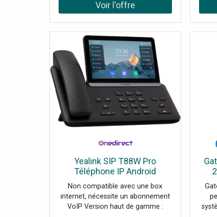
Acoustic Shield Conférences
cl
locales jusqu’à 10 participants Wifi
Blue
6 double bande et Bluetooth 5.0
sans-
intégrés Sécurité avancée : triple
i
anneau (appareil, réseau,
transmission) Design robuste et
antimicrobien : supporte l'usage
intensif
Yealink SIP T88W Pro
Gat
Téléphone IP Android
2
Téléphone IP haut de gamme
Ra
Non compatible avec une box
Gat
avec Android 13, écran tactile
internet, nécessite un abonnement
pe
7’’, combiné Bluetooth BTH88
VoIP Version haut de gamme :
syst
inclus, Wifi
combiné Bluetooth avec portée de
vous 