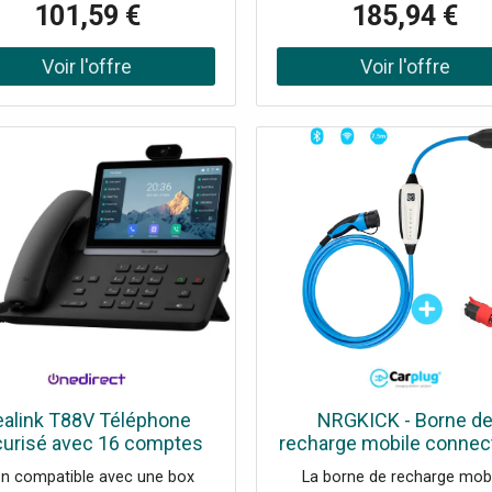
101,59 €
185,94 €
ères oubliées allumées ou de
4,3” pour une navigation clai
ets ouverts. Il sera toujours
confortable au bureau Wi-Fi 
sible de contrôler l'état des
bande et Bluetooth intégrés
res, avec les caractéristiques
une connectivité flexible s
ntes : Compatibilité : Systèmes
câblage supplémentaire Qua
ESLY / Thermostat BLISS2
audio Yealink Optima HD 
entation : 5V – 1A (via micro
technologie Acoustic Shield
) Portée Bluetooth (YESLY) :
des conversations nettes 
on 10 m en champ libre Portée
professionnelles Jusqu’à 
68 MHz (BLISS2) : environ 30
comptes SIP pour gérer
 champ libre Contrôle vocal :
efficacement plusieurs lignes e
atible avec Google Assistant
d’appels Port USB 2.0 pour c
t Amazon Alexa Contrôle à
USB, enregistrement d’appel
ance : Via l'application Finder
module d’extension Ports Gi
LY Installation : Plug & Play
Ethernet avec PoE pour u
installation rapide et une con
réseau haute performan
ealink T88V Téléphone
NRGKICK - Borne d
urisé avec 16 comptes
recharge mobile connec
SIP, caméra HD, Wifi 6,
7,5m - Type 2 - 2,3 à 22
n compatible avec une box
La borne de recharge mob
etooth et audio IA, conçu
Bluetooth - WiFi