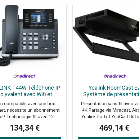
LINK T44W Téléphone IP
Yealink RoomCast E
olyvalent avec Wifi et
Système de présentat
Bluetooth pour des
sans-fil pour salles 
n compatible avec une box
Présentation sans-fil avec vi
communications
réunions modernes a
rnet, nécessite un abonnement
4K Partage via Miracast, Airp
ofessionnelles toujours
connexions Bluetooth 5,
IP Technologie IP avec 12
Yealink Pod et YeaCast Diff
claires.
6 et multiples options
omptes SIP Écran couleur
simultanée de 4 écrans Comp
134,34 €
469,14 €
éclairé de 2,8'' Technologie de
avec Windows, Mac, iOS, An
x HD Optima pour des appels
Connexions sans-fil : Bluetoo