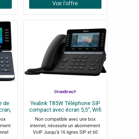
eprise
Audio HD avec réduction du bruit 2
tance
ports USB 2.0 Type A Jusqu’à 12
ment
comptes SIP pris en charge
E ou
Répertoire local de 2000 contacts
Compatible avec le module P800
KEY PRO
e de
Yealink T85W Téléphone SIP
cran,
compact avec écran 5,5'', Wifi
th et
6 et Bluetooth 5.0, pensé
box
Non compatible avec une box
pour la performance et la
ement
internet, nécessite un abonnement
durabilité.
nnel
VoIP Jusqu'à 16 lignes SIP et 60
e de
touches DSS Système