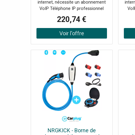
internet, nécessite un abonnement
inte
WiFi
pou
VoIP Téléphone IP professionnel
VoI
haut de gamme 20 lignes SIP et
cam
220,74 €
conférence à 3 10 touches DSS sur
ligne
l'écran couleur principal 4.3"
tact
Jusqu'à 96 touches SDP sur 2
parle
écrans 3.5" Bluetooth intégré,
IA e
connectivité WiFi Support réglable,
local
2 positions : 40° et 50° Appel vidéo
6 d
Recommandé par 3cx
i
ap
R
NRGKICK - Borne de