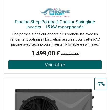
Piscine Shop Pompe à Chaleur Springline
Inverter - 15 kW monophasée
Une pompe à chaleur encore plus silencieuse avec un
rendement optimisé ! Discrétion assurée pour cette PAC
piscine avec technologie Inverter. Pilotable en wifi avec
application mobile. 3 modes de fonctionnement Boost,
1 499,00 €
1 599,00 €
Eco-Silence et Smart.
-7%