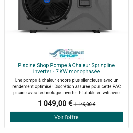
Piscine Shop Pompe à Chaleur Springline
Inverter - 7 KW monophasée
Une pompe à chaleur encore plus silencieuse avec un
rendement optimisé ! Discrétion assurée pour cette PAC
piscine avec technologie Inverter. Pilotable en wifi avec
application mobile. 3 modes de fonctionnement Boost,
1 049,00 €
1 149,00 €
Eco-Silence et Smart.