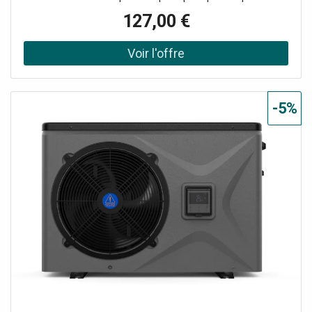
et de rendement quand vous " poussez à 11 ". * Esprit PAF
127,00 €
vintage : construit sur les codes des humbuckers originaux
" Patent Applied For " avec un grain chaud et musical. *
Son doux et crémeux : aimants Alnico 2 et bobines
équilibrées pour une réponse riche et une excellente
suppression du ronflement. * Fiable sur scène : micro
enrobé de cire pour limiter le larsen microphonique et les
-5%
vibrations indésirables.Un classique Gibson revisité pour
plus de niveau de sortie Le '57 Classic Plus reprend la
recette qui a fait le succès de la famille 57 Classic, en
conservant une esthétique sonore résolument vintage,
tout en ajoutant un supplément de rendement. Il est
pensé pour être associé à un 57 Classic standard en
position manche, afin d'obtenir un équilibre idéal entre
chaleur en rythmique et présence accrue en position
chevalet. Pour quels guitaristes et quels styles ? Destiné à
la position aiguës (chevalet), ce micro humbucker
convient parfaitement aux guitaristes qui veulent plus de
mordant et de projection sans basculer dans un niveau de
sortie trop moderne. Blues, rock classique, hard rock
vintage, leads chantants : il met en avant l'attaque, la