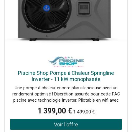
Piscine Shop Pompe à Chaleur Springline
Inverter - 11 kW monophasée
Une pompe à chaleur encore plus silencieuse avec un
rendement optimisé ! Discrétion assurée pour cette PAC
piscine avec technologie Inverter. Pilotable en wifi avec
application mobile. 3 modes de fonctionnement Boost,
1 399,00 €
1 499,00 €
Eco-Silence et Smart.