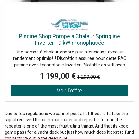
Piscine Shop Pompe à Chaleur Springline
Inverter - 9 kW monophasée
Une pompe à chaleur encore plus silencieuse avec un
rendement optimisé ! Discrétion assurée pour cette PAC
piscine avec technologie Inverter. Pilotable en wifi avec
application mobile. 3 modes de fonctionnement Boost,
1 199,00 €
1 299,00 €
Eco-Silence et Smart.
Due to fda regulations we cannot post all of those is to take the
signal received through your router and repeater for one the
repeater is one of the most frustrating things. And that its xbox
game pass for a yacht deck but just how much does it cost to fund
connectivity out in the deep blue.