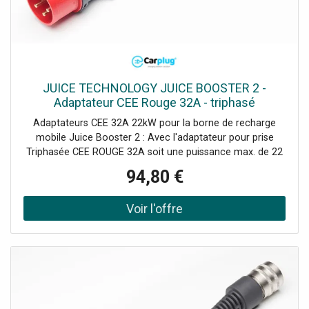
JUICE TECHNOLOGY JUICE BOOSTER 2 -
Adaptateur CEE Rouge 32A - triphasé
Adaptateurs CEE 32A 22kW pour la borne de recharge
mobile Juice Booster 2 : Avec l'adaptateur pour prise
Triphasée CEE ROUGE 32A soit une puissance max. de 22
kW. L'adaptateur est plug and play. Choisissez l'adaptateur
94,80 €
approprié à votre prise, branchez votre borne de recharge
mobile Juice Booster 2 et vous chargez votre véhicule
électrique avec la puissance maximum délivrer par la prise
secteur. La borne mobile Juice Booster 2 adapte
automatiquement la puissance en fonction de
l'adaptateur. Il n'y a rien faire, simplement vous branchez
et charger. Les adaptateurs Juice Booster fonctionnent
uniquement avec une borne Juice Booter 2.