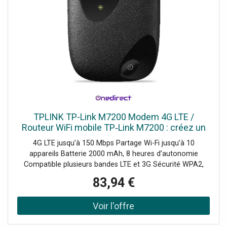
TPLINK TP-Link M7200 Modem 4G LTE /
Routeur WiFi mobile TP‑Link M7200 : créez un
hotspot sécurisé puissant pour jusqu’à 10
4G LTE jusqu’à 150 Mbps Partage Wi-Fi jusqu’à 10
utilisateurs, 8h d’autonomie.
appareils Batterie 2000 mAh, 8 heures d’autonomie
Compatible plusieurs bandes LTE et 3G Sécurité WPA2,
filtrage MAC Gestion via application tpMiFi LED état
83,94 €
connexion et batterie Installation rapide plug-and-play