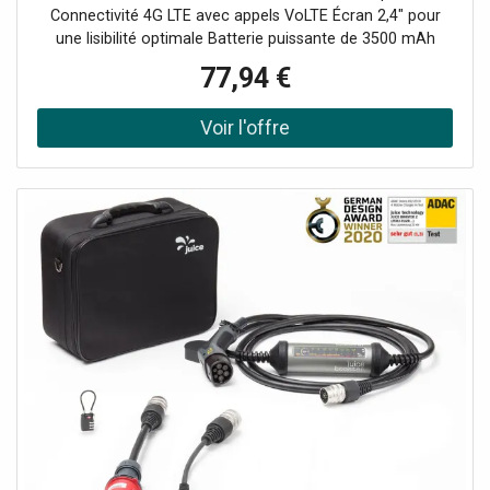
Connectivité 4G LTE avec appels VoLTE Écran 2,4" pour
une lisibilité optimale Batterie puissante de 3500 mAh
offrant jusqu'à 25 jours d'autonomie en veille Double SIM
77,94 €
pour une gestion flexible des communications Appareil
photo 2 MP avec flash LED Bluetooth 5.1 pour des
connexions sans fil fiables Port USB Type-C pour une
charge rapide et efficace