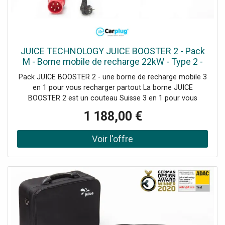
JUICE TECHNOLOGY JUICE BOOSTER 2 - Pack
M - Borne mobile de recharge 22kW - Type 2 -
câble 5m
Pack JUICE BOOSTER 2 - une borne de recharge mobile 3
en 1 pour vous recharger partout La borne JUICE
BOOSTER 2 est un couteau Suisse 3 en 1 pour vous
recharger partout. Wallbox grâce à son support mural
1 188,00 €
Borne mobile de recharge avec tous ces adaptateurs pour
se recharger partout câble de recharge grâce à son
adaptateur prise type 2 (disponible dans le pack XL) Le
PACK M JUICE BOOSTER 2 est une borne de recharge
mobile livrée avec différents adaptateurs, afin de
recharger n'importe quel véhicule électrique de Type 2 sur
toutes les bornes et prises du marché. Le PACK JUICE
BOOSTER 2 est une borne haut de gamme composé d'un
alliage en aluminium très robuste, tandis que ses
connecteurs sont réalisés à partir de matériaux faisant
appel à la technologie spatiale. Vous pourrez recharger