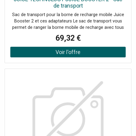
de transport
Sac de transport pour la borne de recharge mobile Juice
Booster 2 et ces adaptateurs Le sac de transport vous
permet de ranger la borne mobile de recharge avec tous
ces adaptateurs dans votre coffre. Le double zip facilite
69,32 €
l'ouverture. Grâce au bande velcro au dos du sac, celui-ci
ne bougera pas dans votre coffre. Dimensions : 58 x 38 x
15 cm (Lxlxp) Ce sac est parfait pour bien organiser son
coffre et toujours avoir le bon adaptateur sous la main.