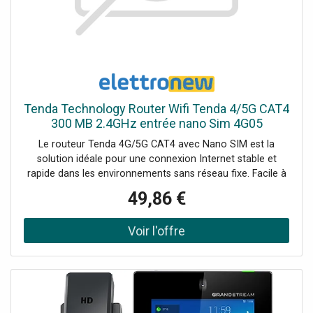
Tenda Technology Router Wifi Tenda 4/5G CAT4
300 MB 2.4GHz entrée nano Sim 4G05
Le routeur Tenda 4G/5G CAT4 avec Nano SIM est la
solution idéale pour une connexion Internet stable et
rapide dans les environnements sans réseau fixe. Facile à
installer, il est parfait pour une utilisation domestique,
49,86 €
professionnelle ou mobile, avec les caractéristiques
suivantes : Fréquence Wi-Fi : 2,4 GHz Vitesse Wi-Fi
maximale : 300 Mbps Vitesse LTE : jusqu'à 150 Mbps Prise
en charge des appareils connectés : jusqu'à 32 Antennes :
2 externes pour la 4G, 2 internes omni-directionnelles pour
le Wi-Fi Alimentation : double tension (9V/5V), prise en
charge de la banque d'alimentation Compatibilité SIM :
Plus de 3900 opérateurs dans plus de 100 pays