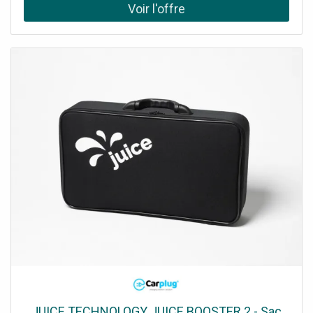
électrique avec la puissance maximum délivrer par la prise
secteur. La borne mobile Juice Booster 2 adapte
automatiquement la puissance en fonction de
l'adaptateur. Il n'y a rien faire, simplement vous branchez
et charger. Les adaptateurs Juice Booster fonctionnent
uniquement avec une borne Juice Booter 2.
JUICE TECHNOLOGY JUICE BOOSTER 2 - Sac