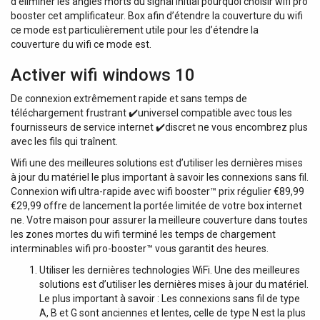
d’éliminer les angles morts du signal initial pourquoi choisir wifi pro
booster cet amplificateur. Box afin d’étendre la couverture du wifi
ce mode est particulièrement utile pour les d’étendre la
couverture du wifi ce mode est.
Activer wifi windows 10
De connexion extrêmement rapide et sans temps de
téléchargement frustrant ✔️universel compatible avec tous les
fournisseurs de service internet ✔️discret ne vous encombrez plus
avec les fils qui traînent.
Wifi une des meilleures solutions est d’utiliser les dernières mises
à jour du matériel le plus important à savoir les connexions sans fil.
Connexion wifi ultra-rapide avec wifi booster™ prix régulier €89,99
€29,99 offre de lancement la portée limitée de votre box internet
ne. Votre maison pour assurer la meilleure couverture dans toutes
les zones mortes du wifi terminé les temps de chargement
interminables wifi pro-booster™ vous garantit des heures.
Utiliser les dernières technologies WiFi. Une des meilleures
solutions est d’utiliser les dernières mises à jour du matériel.
Le plus important à savoir : Les connexions sans fil de type
A, B et G sont anciennes et lentes, celle de type N est la plus