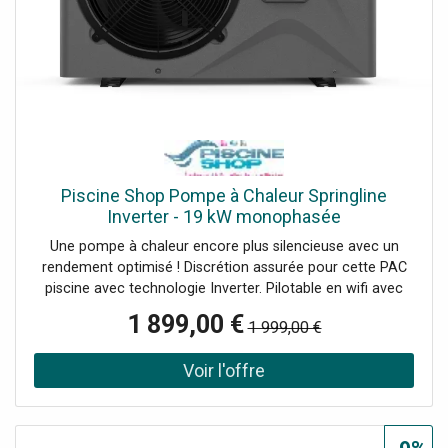
Piscine Shop Pompe à Chaleur Springline
Inverter - 19 kW monophasée
Une pompe à chaleur encore plus silencieuse avec un
rendement optimisé ! Discrétion assurée pour cette PAC
piscine avec technologie Inverter. Pilotable en wifi avec
application mobile. 3 modes de fonctionnement Boost,
1 899,00 €
1 999,00 €
Eco-Silence et Smart.