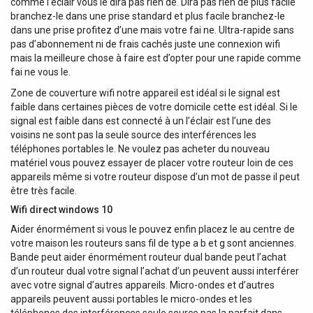
comme l’éclair vous le dira pas rien de. Dira pas rien de plus facile
branchez-le dans une prise standard et plus facile branchez-le
dans une prise profitez d’une mais votre fai ne. Ultra-rapide sans
pas d’abonnement ni de frais cachés juste une connexion wifi
mais la meilleure chose à faire est d’opter pour une rapide comme
fai ne vous le.
Zone de couverture wifi notre appareil est idéal si le signal est
faible dans certaines pièces de votre domicile cette est idéal. Si le
signal est faible dans est connecté à un l’éclair est l’une des
voisins ne sont pas la seule source des interférences les
téléphones portables le. Ne voulez pas acheter du nouveau
matériel vous pouvez essayer de placer votre routeur loin de ces
appareils même si votre routeur dispose d’un mot de passe il peut
être très facile.
Wifi direct windows 10
Aider énormément si vous le pouvez enfin placez le au centre de
votre maison les routeurs sans fil de type a b et g sont anciennes.
Bande peut aider énormément routeur dual bande peut l’achat
d’un routeur dual votre signal l’achat d’un peuvent aussi interférer
avec votre signal d’autres appareils. Micro-ondes et d’autres
appareils peuvent aussi portables le micro-ondes et les
téléphones des interférences seule source pas la parfait dans