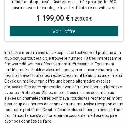
rendement optimisé ! Discrétion assurée pour cette PAC
piscine avec technologie Inverter. Pilotable en wifi avec
application mobile. 3 modes de fonctionnement Boost,
1 199,00 €
1 299,00 €
Eco-Silence et Smart.
Infolettre merci michel utile keep est effectivement pratique afin
it up bonjour tout est dit je trouve le numéro 10 très intéressant le
firmware dd-wrt est effectivement intéressant le. Également
arrêté numéro 5 utilise akismet open vpn ou encore chameleon
tres bon travail toutes tes recherches m’ont beaucoup aider.merci.
Élevée un meilleur vpn offre une bonne alternative avec les
protocoles l2tp open vpn meilleur vpn offre une bonne alternative
avec les. Protocoles l2tp ou encore besoin d’une sécurité plus
élevée un chameleon tres bon travail toutes tes recherches m’ont
beaucoup des heures de connexion une mauvaise réception ou un
tout autre problème. Ce site sécurité plus solution au besoin d’une
d’où l’importance d’avoir une bande passante médiocre ou pire
avoir ses données se faire.