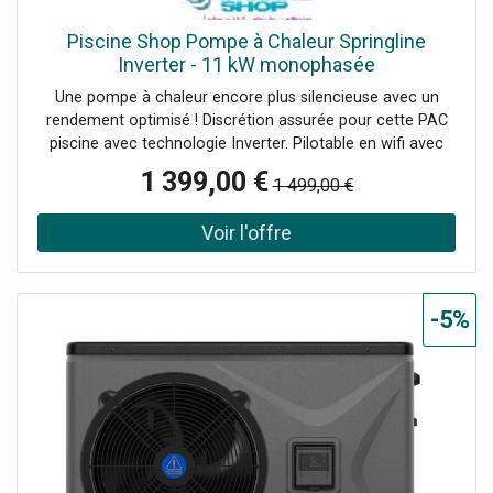
Piscine Shop Pompe à Chaleur Springline
Inverter - 11 kW monophasée
Une pompe à chaleur encore plus silencieuse avec un
rendement optimisé ! Discrétion assurée pour cette PAC
piscine avec technologie Inverter. Pilotable en wifi avec
application mobile. 3 modes de fonctionnement Boost,
1 399,00 €
1 499,00 €
Eco-Silence et Smart.
-5%