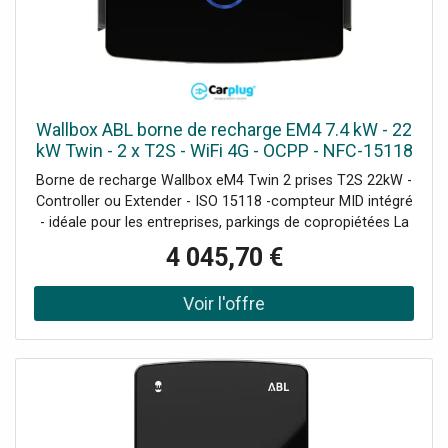
Wallbox ABL borne de recharge EM4 7.4 kW - 22
kW Twin - 2 x T2S - WiFi 4G - OCPP - NFC-15118
Borne de recharge Wallbox eM4 Twin 2 prises T2S 22kW -
Controller ou Extender - ISO 15118 -compteur MID intégré
- idéale pour les entreprises, parkings de copropiétées La
borne de recharge ABL Wallbox eM4 Twin est la solution
4 045,70 €
idéale pour les entreprises, les résidences, les parkings et
même les foyers. Dotée de prises de type 2S avec volets
de protection, cette borne de recharge doubles permet la
recharge simultanée de deux véhicules. Grâce à
l'application mobile, les câbles de charge peuvent être
verrouillés ou déverrouillés à tout moment pour une
utilisation simplifiée. Installation rapide et utilisation
intuitive Avec plusieurs options d'entrée pour le câble
d'alimentation, l'installation de la ABL Wallbox eM4 Twin