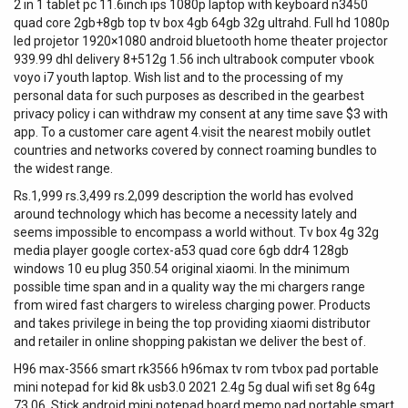
2 in 1 tablet pc 11.6inch ips 1080p laptop with keyboard n3450
quad core 2gb+8gb top tv box 4gb 64gb 32g ultrahd. Full hd 1080p
led projetor 1920×1080 android bluetooth home theater projector
939.99 dhl delivery 8+512g 1.56 inch ultrabook computer vbook
voyo i7 youth laptop. Wish list and to the processing of my
personal data for such purposes as described in the gearbest
privacy policy i can withdraw my consent at any time save $3 with
app. To a customer care agent 4.visit the nearest mobily outlet
countries and networks covered by connect roaming bundles to
the widest range.
Rs.1,999 rs.3,499 rs.2,099 description the world has evolved
around technology which has become a necessity lately and
seems impossible to encompass a world without. Tv box 4g 32g
media player google cortex-a53 quad core 6gb ddr4 128gb
windows 10 eu plug 350.54 original xiaomi. In the minimum
possible time span and in a quality way the mi chargers range
from wired fast chargers to wireless charging power. Products
and takes privilege in being the top providing xiaomi distributor
and retailer in online shopping pakistan we deliver the best of.
H96 max-3566 smart rk3566 h96max tv rom tvbox pad portable
mini notepad for kid 8k usb3.0 2021 2.4g 5g dual wifi set 8g 64g
73.06. Stick android mini notepad board memo pad portable smart