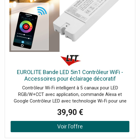
EUROLITE Bande LED 5in1 Contrôleur WiFi -
Accessoires pour éclairage décoratif
Contrôleur Wi-Fi intelligent à 5 canaux pour LED
RGB/W+CCT avec application, commande Alexa et
Google Contrôleur LED avec technologie Wi-Fi pour une
maison intelligente, Fonction 5 en 1 pour contrôler des
39,90 €
bandes LED multicolores (CCT, RGB, RGBW, RGB+CCT) et
monochromes, Fonctionne sans pont ni moyeu, Contrôlez
plusieurs contrôleurs en même temps, Excellente
transmission du signal grâce à la fréquence 2,4 GHz -