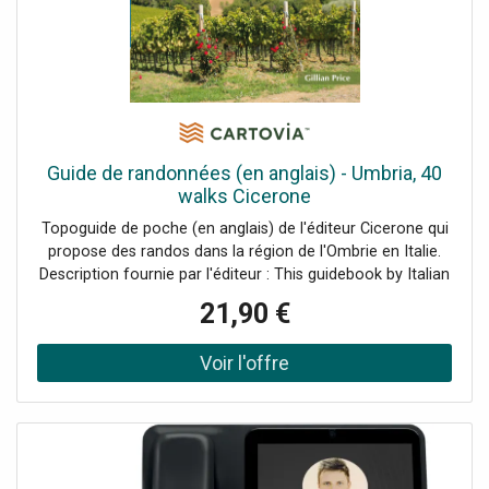
avec jusqu'à 30 points de charge, évolutifs jusqu'à 100
points Interfaces standardisées pour intégrer facilement
des systèmes externes via OCPP Smart Charging (via
Controller) ou Modbus TCP Compteur électrique
conforme à la directive MID, garantissant une facturation
précise et réglementée Fonctionnalité Plug & Charge
(ISO15118) pour une expérience utilisateur...
Guide de randonnées (en anglais) - Umbria, 40
walks Cicerone
Topoguide de poche (en anglais) de l'éditeur Cicerone qui
propose des randos dans la région de l'Ombrie en Italie.
Description fournie par l'éditeur : This guidebook by Italian
walking expert Gillian Price describes 40 varied day walks
21,90 €
in the region of Umbria, taking in the towns of Assisi,
Perugia, Orvieto and Norcia. The walks range from 2.5km
to 19km in length, the majority of the routes are circular,
and several wonderful traverses have been included, with
the return to the start point always possible by public
transport. This guidebook also includes lots of practical
information about recommended gear and maps to take
and tips on local food, wildlife and culture, as well as