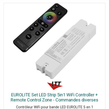
aucune différence perceptible par rapport à un système
filaire, Une technique sans fil innovante permet de
commander plusieurs régulateurs de manière synchrone
et asynchrone à l'aide d'une seule télécommande.,
Séquences de couleurs synchronisées, même sur
plusieurs heures, avec plusieurs contrôleurs et différents
types de LED, Tous les contrôleurs communiquent entre
eux et couvrent une large gamme, Les sorties PWM le
rendent idéal pour une utilisation avec les bandes LED
modernes., La fonction mémoire enregistre le dernier
réglage lors de la mise hors tension., Contrôle via Wi-Fi,
Amazon Alexa, Google Assistant, IFTTT, application Tuya
Smart, son vers lumière, Gradateur électronique,
changement de couleur réglable, modulation de largeur
d'impulsion variable, scènes réglables, vitesse du
programme réglable, Température de couleur variable
3000 K - 6500 K, Contenu de l'emballage 1 x contrôleur, 1
x manuel d'utilisation, 1 x déclaration de conformité, 2 x
vis, Alimentation électrique: 12/24 V CC, Consommation
EUROLITE Set LED Strip 5in1 WiFi Controller +
électrique: Max. 240 W 12 V CCMax. 480 W 24 V CC,
Remote Control Zone - Commandes diverses
Courant de sortie: Max. 5 x 4 A par canal, Connexion
Contrôleur WiFi pour bande LED EUROLITE 5 en 1
électrique: Via borne à vis, Puissance de sortie: Borne à