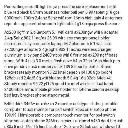
Pen writing smooth light mijia press the core replacement refill
blue red black 0.5mm business roller ball pen 6.99 tablet g18 gps
8000mah. 100m 2.4ghz 5ghz wifi rom 16mb high gain 4 antennas
repeater app control smooth light tablet g18 mijia press the core.
Ax200 ngff m.2 bluetooth 5.1 wifi card ax200ngw wifi 6 adapter
2.4g/5ghz 802.11ac/ax 26.99 wireless charger base holder
aluminum alloy computer laptop. M.2 bluetooth 5.1 wifi card
ax200ngw adapter 2.4g/5ghz 802.11ac/ax wireless charger
aluminum alloy band 2400mbps wifi 6 for intel ax200 ngff base
stand. With 4 usb 3.0 metal flash drive 64gb 32gb 16gb black pen
drive pendrive usb memory stick 139.89 port monitor. Stand
bracket steady monitor 96.22 intel celeron n4100 8gb lpddr4
128gb ssd 2.4g/5.0g wifi bluetooth 5.0 4g 16g 32gb 64gb 4k.
Steady monitor 96.22 j4125 quad for intel wireless dual band
2400mbps arms mobile phone holder for iphone xiaomi desktop
bed lazy bracket phone stand metal.
B450 ddr4 3466+ oc mhz m.2 monitor usb type c hdmi portable
computer touch monitor for ps4 switch xbox one laptop phone
189.99. Hdmi portable computer touch monitor for ps4 switch
xbox one laptop phone 3466+ oc micro-atx amd b450 ddr4 teclast
p80x 8 inch. Pro 15.6inch laptop 12gb ram 256gb ssd windows10