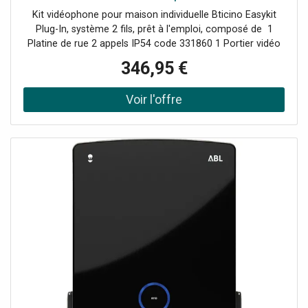
Kit vidéophone pour maison individuelle Bticino Easykit
Plug-In, système 2 fils, prêt à l'emploi, composé de 1
Platine de rue 2 appels IP54 code 331860 1 Portier vidéo
mains libres connecté en Wifi 7" pouces 335253 1 Bloc
346,95 €
d'alimentation avec prise 30Volts Système 2 fils, adapté
aux maisons individuelles, mais aussi aux maisons
bifamiliales ou multifamiliales (il suffit d'acheter un
moniteur interne supplémentaire 332353 - 332354 -
333253 - 334253). Le portier vidéo Bticino est également
compatible avec les caméras intérieures Netatmo
(NSC01-EU), les caméras extérieures Bticino (391441) et
Netatmo (OC01-IT).