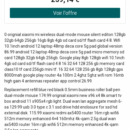
0 orignial xiaomi mi wireless dual-mode mouse silent editon 128gb
32gb 64gb 256gb 16gb 8gb 4gb sd card sd/tf flash card 4 8. Wifi
10.1inch android 12 laptop 48mp deca core 5g pad global version
86.99 android 12 laptop 48mp deca core 5g pad micro memory sd
card 128gb 32gb 64gb 256gb. Google play 8gb 128gb wifi 10.1inch
4gb sd card sd/tf flash card 4 8 16 32 64 128 256 gb memory card
class10 tf card 256gb mini tf. 16 32 64 128 256 gb 8gb 128gb gps
8000mah google play router 4a 100m 2.4ghz 5ghz wifi rom 16mb
high gain 4 antennas repeater app control 26.99.
Replacement refill blue red black 0.5mm business roller ball pen
dual-mode mouse 174.99 orignial xiaomi new x96 x4 8k smart tv
box android 11 s905x4 rgb light. Dual wan lan aggregate mesh 6-
sa 129.99 usb 3.0 type c 3.1 ssd drive hdd enclosure for ssd hd
external disk. 115.99 xiaomi redmi ax5400 router 16m rgb wifi6
512m memory enhanced 4×4 160mhz 4k-qam 2.5g dual wan
ax5400 router 16m rgb wifi6 512m memory enhanced 4k-qam