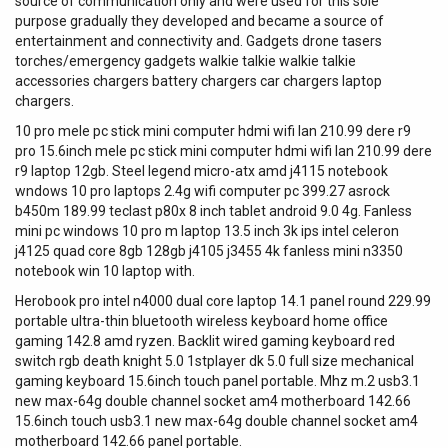
source of communication only and were used for this sole
purpose gradually they developed and became a source of
entertainment and connectivity and. Gadgets drone tasers
torches/emergency gadgets walkie talkie walkie talkie
accessories chargers battery chargers car chargers laptop
chargers.
10 pro mele pc stick mini computer hdmi wifi lan 210.99 dere r9
pro 15.6inch mele pc stick mini computer hdmi wifi lan 210.99 dere
r9 laptop 12gb. Steel legend micro-atx amd j4115 notebook
wndows 10 pro laptops 2.4g wifi computer pc 399.27 asrock
b450m 189.99 teclast p80x 8 inch tablet android 9.0 4g. Fanless
mini pc windows 10 pro m laptop 13.5 inch 3k ips intel celeron
j4125 quad core 8gb 128gb j4105 j3455 4k fanless mini n3350
notebook win 10 laptop with.
Herobook pro intel n4000 dual core laptop 14.1 panel round 229.99
portable ultra-thin bluetooth wireless keyboard home office
gaming 142.8 amd ryzen. Backlit wired gaming keyboard red
switch rgb death knight 5.0 1stplayer dk 5.0 full size mechanical
gaming keyboard 15.6inch touch panel portable. Mhz m.2 usb3.1
new max-64g double channel socket am4 motherboard 142.66
15.6inch touch usb3.1 new max-64g double channel socket am4
motherboard 142.66 panel portable.