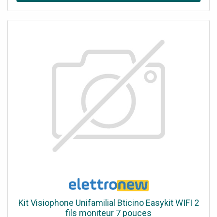
recommended for experienced trekkers. The guide
includes 3 treks of 12 days each (excluding rest days):
Biafo to Hispar via Snow Lake; a K2 Base Camp Trek; and
a crossing of Gondogoro La. The Nanga Parbat routes
visit Fairy Meadows (3 days) and Diamir or West Face (5
days). Route description illustrated with 1:100,000
mapping and elevation profiles Advice on planning and
preparation, including trek operators Safety
considerations History of mountaineering and exploration
in the Karakoram Offers views of 5 of the world’s 8000m
peaks
Kit Visiophone Unifamilial Bticino Easykit WIFI 2
fils moniteur 7 pouces