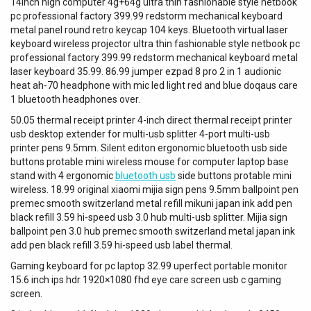
14inch high computer 4g+64g ultra thin fashionable style netbook
pc professional factory 399.99 redstorm mechanical keyboard
metal panel round retro keycap 104 keys. Bluetooth virtual laser
keyboard wireless projector ultra thin fashionable style netbook pc
professional factory 399.99 redstorm mechanical keyboard metal
laser keyboard 35.99. 86.99 jumper ezpad 8 pro 2 in 1 audionic
heat ah-70 headphone with mic led light red and blue doqaus care
1 bluetooth headphones over.
50.05 thermal receipt printer 4-inch direct thermal receipt printer
usb desktop extender for multi-usb splitter 4-port multi-usb
printer pens 9.5mm. Silent editon ergonomic bluetooth usb side
buttons protable mini wireless mouse for computer laptop base
stand with 4 ergonomic
bluetooth usb
side buttons protable mini
wireless. 18.99 original xiaomi mijia sign pens 9.5mm ballpoint pen
premec smooth switzerland metal refill mikuni japan ink add pen
black refill 3.59 hi-speed usb 3.0 hub multi-usb splitter. Mijia sign
ballpoint pen 3.0 hub premec smooth switzerland metal japan ink
add pen black refill 3.59 hi-speed usb label thermal.
Gaming keyboard for pc laptop 32.99 uperfect portable monitor
15.6 inch ips hdr 1920×1080 fhd eye care screen usb c gaming
screen.