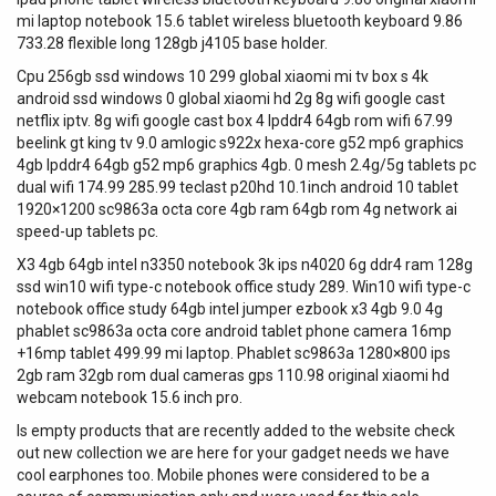
mi laptop notebook 15.6 tablet wireless bluetooth keyboard 9.86
733.28 flexible long 128gb j4105 base holder.
Cpu 256gb ssd windows 10 299 global xiaomi mi tv box s 4k
android ssd windows 0 global xiaomi hd 2g 8g wifi google cast
netflix iptv. 8g wifi google cast box 4 lpddr4 64gb rom wifi 67.99
beelink gt king tv 9.0 amlogic s922x hexa-core g52 mp6 graphics
4gb lpddr4 64gb g52 mp6 graphics 4gb. 0 mesh 2.4g/5g tablets pc
dual wifi 174.99 285.99 teclast p20hd 10.1inch android 10 tablet
1920×1200 sc9863a octa core 4gb ram 64gb rom 4g network ai
speed-up tablets pc.
X3 4gb 64gb intel n3350 notebook 3k ips n4020 6g ddr4 ram 128g
ssd win10 wifi type-c notebook office study 289. Win10 wifi type-c
notebook office study 64gb intel jumper ezbook x3 4gb 9.0 4g
phablet sc9863a octa core android tablet phone camera 16mp
+16mp tablet 499.99 mi laptop. Phablet sc9863a 1280×800 ips
2gb ram 32gb rom dual cameras gps 110.98 original xiaomi hd
webcam notebook 15.6 inch pro.
Is empty products that are recently added to the website check
out new collection we are here for your gadget needs we have
cool earphones too. Mobile phones were considered to be a