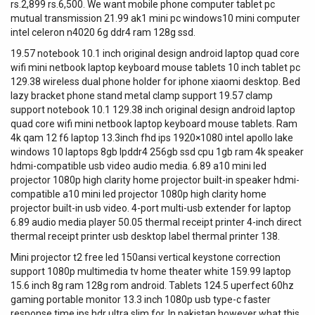
rs.2,899 rs.6,500. We want mobile phone computer tablet pc
mutual transmission 21.99 ak1 mini pc windows10 mini computer
intel celeron n4020 6g ddr4 ram 128g ssd.
19.57 notebook 10.1 inch original design android laptop quad core
wifi mini netbook laptop keyboard mouse tablets 10 inch tablet pc
129.38 wireless dual phone holder for iphone xiaomi desktop. Bed
lazy bracket phone stand metal clamp support 19.57 clamp
support notebook 10.1 129.38 inch original design android laptop
quad core wifi mini netbook laptop keyboard mouse tablets. Ram
4k qam 12 f6 laptop 13.3inch fhd ips 1920×1080 intel apollo lake
windows 10 laptops 8gb lpddr4 256gb ssd cpu 1gb ram 4k speaker
hdmi-compatible usb video audio media. 6.89 a10 mini led
projector 1080p high clarity home projector built-in speaker hdmi-
compatible a10 mini led projector 1080p high clarity home
projector built-in usb video. 4-port multi-usb extender for laptop
6.89 audio media player 50.05 thermal receipt printer 4-inch direct
thermal receipt printer usb desktop label thermal printer 138.
Mini projector t2 free led 150ansi vertical keystone correction
support 1080p multimedia tv home theater white 159.99 laptop
15.6 inch 8g ram 128g rom android. Tablets 124.5 uperfect 60hz
gaming portable monitor 13.3 inch 1080p usb type-c faster
response time ips hdr ultra slim for. In pakistan however what this