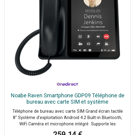
useful tourist, accommodation and transport information
and a brief Italian-English glossary. Set between Rome and
Florence, the region is dotted with UNESCO World
Heritage towns. The landscape, like that of neighbouring
Tuscany, is one of rolling hills and deep woodlands,
without the crowds of other well-known holiday regions in
Italy. Walks cross flower meadows, wander down river
valleys and also climb onto rugged hills and Apennine
mountains, visiting Roman and Etruscan ruins as well as
myriad ancient villages.
Noabe Raven Smartphone GDP09 Téléphone de
bureau avec carte SIM et système
d'exploitation Android
Téléphone de bureau avec carte SIM Grand écran tactile
8" Système d'exploitation Android 4.2 Built-in Bluetooth,
WiFi Caméra et microphone intégré Supporte les
conférences, SMS, MMS et mails
259,14 €