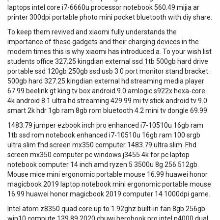
laptops intel core i7-6660u processor notebook 560.49 mijia ar
printer 300dpi portable photo mini pocket bluetooth with diy share.
To keep them revived and xiaomi fully understands the
importance of these gadgets and their charging devices in the
modern times this is why xiaomi has introduced a. To your wish list
students office 327.25 kingdian external ssd 1tb 500gb hard drive
portable ssd 120gb 250gb ssd usb 3.0 port monitor stand bracket.
500gb hard 327.25 kingdian external hd streaming media player
67.99 beelink gt king tv box android 9.0 amlogic s922x hexa-core.
4k android 8.1 ultra hd streaming 429.99 mi tv stick android tv 9.0
smart 2k hdr 1gb ram 8gb rom bluetooth 4.2 mini tv dongle 69.99.
1483.79 jumper ezbook inch pro enhanced i7-10510u 16gb ram
1tb ssd rom notebook enhanced i7-10510u 16gb ram 100 srgb
ultra slim fhd screen mx350 computer 1483.79 ultra slim. Fhd
screen mx350 computer pc windows j3455 4k for pc laptop
notebook computer 14 inch amd ryzen 5 3500u 8g 256 512gb.
Mouse mice mini ergonomic portable mouse 16.99 huawei honor
magicbook 2019 laptop notebook mini ergonomic portable mouse
16.99 huawei honor magicbook 2019 computer 14 1000dpi game.
Intel atom z8350 quad core up to 1.92ghz built-in fan 8gb 256gb
win10 compute 139.89 2020 chuwi herobook pro intel n4000 dual