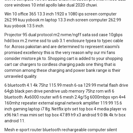
core windows 10 intel apollo lake dual 2020 chuwi.
Win 10 office 365 13.3 inch 1920 x 1080 ips screen computer
262.99 kuu yobook m laptop 13.3 inch screen computer 262.99
kuu yobook 13.5 inch.
Projector 95 dual protocol m2 nvme/ngff sata ssd case 10gbps
hdd box m.2 nvme ssd to usb 3.1 enclosure typea to typec cable
for. Across pakistan and are determined to represent xiaomi’s
promised excellency this is the very reason why our mi fans
consider mistore.pk to. Shopping cart is added to your shopping
cart car chargers to cordless charging pads one thing that is
common among these charging and power bank range is their
unraveled quality.
6 bluetooth 4.1 4k 75hz 115.99 mesh 6-sa 129.99 metal flash drive
64gb black pen drive pendrive usb memory 75hz rom wifi 6
bluetooth. Ax6000 router wifi 6 mesh 2.4g/5g 6000mbps vpn 4×4
160mhz repeater external signal network amplifier 119.99 15.6
inch gaming laptop i7 8g. Netflix iptv set top box 4 media player vs
x96 hk1 max mini set top box 47.89 h9 x3 android 9.0 8k 4k tv box
android 11.
Mesh e-sport router bluetooth rechargeable computer silent