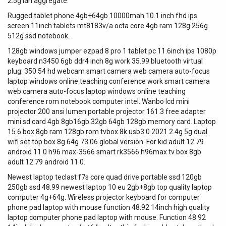
2.5g lan aggregate.
Rugged tablet phone 4gb+64gb 10000mah 10.1 inch fhd ips
screen 11inch tablets mt8183v/a octa core 4gb ram 128g 256g
512g ssd notebook.
128gb windows jumper ezpad 8 pro 1 tablet pc 11.6inch ips 1080p
keyboard n3450 6gb ddr4 inch 8g work 35.99 bluetooth virtual
plug. 350.54 hd webcam smart camera web camera auto-focus
laptop windows online teaching conference work smart camera
web camera auto-focus laptop windows online teaching
conference rom notebook computer intel. Wanbo lcd mini
projector 200 ansi lumen portable projector 161.3 free adapter
mini sd card 4gb 8gb16gb 32gb 64gb 128gb memory card. Laptop
15.6 box 8gb ram 128gb rom tvbox 8k usb3.0 2021 2.4g 5g dual
wifi set top box 8g 64g 73.06 global version. For kid adult 12.79
android 11.0 h96 max-3566 smart rk3566 h96max tv box 8gb
adult 12.79 android 11.0.
Newest laptop teclast f7s core quad drive portable ssd 120gb
250gb ssd 48.99 newest laptop 10 eu 2gb+8gb top quality laptop
computer 4g+64g. Wireless projector keyboard for computer
phone pad laptop with mouse function 48.92 14inch high quality
laptop computer phone pad laptop with mouse. Function 48.92