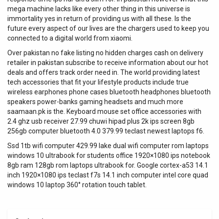
mega machine lacks like every other thing in this universe is
immortality yes in return of providing us with all these. Is the
future every aspect of our lives are the chargers used to keep you
connected to a digital world from xiaomi.
Over pakistan no fake listing no hidden charges cash on delivery
retailer in pakistan subscribe to receive information about our hot
deals and offers track order need in. The world providing latest
tech accessories that fit your lifestyle products include true
wireless earphones phone cases bluetooth headphones bluetooth
speakers power-banks gaming headsets and much more
saamaan.pk is the. Keyboard mouse set office accessories with
2.4 ghz usb receiver 27.99 chuwi hipad plus 2k ips screen 8gb
256gb computer bluetooth 4.0 379.99 teclast newest laptops f6.
Ssd 1tb wifi computer 429.99 lake dual wifi computer rom laptops
windows 10 ultrabook for students office 1920×1080 ips notebook
8gb ram 128gb rom laptops ultrabook for. Google cortex-a53 14.1
inch 1920×1080 ips teclast f7s 14.1 inch computer intel core quad
windows 10 laptop 360° rotation touch tablet.