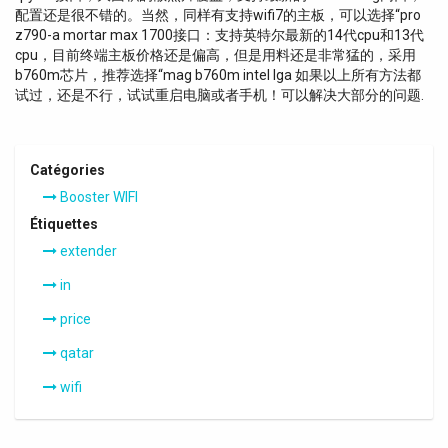
配置还是很不错的。当然，同样有支持wifi7的主板，可以选择“pro
z790-a mortar max 1700接口：支持英特尔最新的14代cpu和13代
cpu，目前终端主板价格还是偏高，但是用料还是非常猛的，采用
b760m芯片，推荐选择“mag b760m intel lga 如果以上所有方法都
试过，还是不行，试试重启电脑或者手机！可以解决大部分的问题.
Catégories
Booster WIFI
Étiquettes
extender
in
price
qatar
wifi