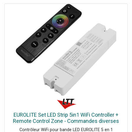
aucune différence perceptible par rapport à un système
filaire, Une technique sans fil innovante permet de
commander plusieurs régulateurs de manière synchrone
et asynchrone à l'aide d'une seule télécommande.,
Séquences de couleurs synchronisées, même sur
plusieurs heures, avec plusieurs contrôleurs et différents
types de LED, Tous les contrôleurs communiquent entre
eux et couvrent une large gamme, Les sorties PWM le
rendent idéal pour une utilisation avec les bandes LED
modernes., La fonction mémoire enregistre le dernier
réglage lors de la mise hors tension., Contrôle via Wi-Fi,
Amazon Alexa, Google Assistant, IFTTT, application Tuya
Smart, son vers lumière, Gradateur électronique,
changement de couleur réglable, modulation de largeur
d'impulsion variable, scènes réglables, vitesse du
programme réglable, Température de couleur variable
3000 K - 6500 K, Contenu de l'emballage 1 x contrôleur, 1
x manuel d'utilisation, 1 x déclaration de conformité, 2 x
vis, Alimentation électrique: 12/24 V CC, Consommation
EUROLITE Set LED Strip 5in1 WiFi Controller +
électrique: Max. 240 W 12 V CCMax. 480 W 24 V CC,
Remote Control Zone - Commandes diverses
Courant de sortie: Max. 5 x 4 A par canal, Connexion
Contrôleur WiFi pour bande LED EUROLITE 5 en 1
électrique: Via borne à vis, Puissance de sortie: Borne à