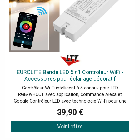
EUROLITE Bande LED 5in1 Contrôleur WiFi -
Accessoires pour éclairage décoratif
Contrôleur Wi-Fi intelligent à 5 canaux pour LED
RGB/W+CCT avec application, commande Alexa et
Google Contrôleur LED avec technologie Wi-Fi pour une
maison intelligente, Fonction 5 en 1 pour contrôler des
39,90 €
bandes LED multicolores (CCT, RGB, RGBW, RGB+CCT) et
monochromes, Fonctionne sans pont ni moyeu, Contrôlez
plusieurs contrôleurs en même temps, Excellente
transmission du signal grâce à la fréquence 2,4 GHz -