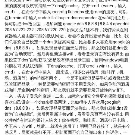
脑的朋友可以试试清除一下dns的cache。打开cmd（win+r，输入
cmd），在命令行中输入 ipconfig flushdns 使用mac的朋友，可以
在terminal中输入 sudo killall hup mdnsresponder 在wifi可用之后，
你可以把dns改回去，增加网速 google dns 8.8.8.8 | 8.8.4.4 opendns
208.67.222.222 | 208.67.220.220 如果方法1还不行，我们试试在浏
览器输入路由器可能的默认网址，看会不会弹出登录界面，比如. 我
们总喜欢自己设定一个dns来提高网速，比如很多人喜欢用google的
dns（8.8.8.8）。如果发现登录页面无法弹出，那么我们就把dns设
置为“自动获取”。然后再重新连接wifi，看看登录页面有没有弹出 如
果设置了dns“自动获取”还是没有弹出登录页面，使用windows电脑
的朋友可以试试清除一下dns的cache。打开cmd（win+r，输入
cmd），在命令行中输入 一般来说，很多公共场所（咖啡厅，机
场，酒店等）的wifi都有两个，一个是不加密但是要手机或者微信获
取验证码登录，一种是需要wifi密码但不用登录的。如果你能问酒店
或咖啡厅拿到wifi的密码，那么我们就不需要登录开放性的wifi了。
一来，省去了登录的麻烦；二来，加密的wifi安全性更有保障 我们总
喜欢自己设定一个dns来提高网速，比如很多人喜欢用google的
dns（8.8.8.8）。如果发现登录页面无法弹出，那么我们就把dns设
置为“自动获取”。然后再重新连接wifi，看看登录页面有没有弹出 用
公共wifi有时真的很让人恼火！你在机场、咖啡店、酒店打开电脑，
坐下来，连wifi，然后……就没有然后了！明明已经连接了，就是有个
感叹号，网页就是打不开！登陆页面不会自己弹出来！告诉你，一