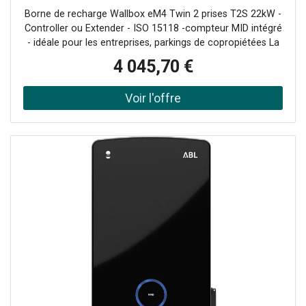
Borne de recharge Wallbox eM4 Twin 2 prises T2S 22kW -
Controller ou Extender - ISO 15118 -compteur MID intégré
- idéale pour les entreprises, parkings de copropiétées La
borne de recharge ABL Wallbox eM4 Twin est la solution
4 045,70 €
idéale pour les entreprises, les résidences, les parkings et
même les foyers. Dotée de prises de type 2S avec volets
de protection, cette borne de recharge doubles permet la
recharge simultanée de deux véhicules. Grâce à
l'application mobile, les câbles de charge peuvent être
verrouillés ou déverrouillés à tout moment pour une
utilisation simplifiée. Installation rapide et utilisation
intuitive Avec plusieurs options d'entrée pour le câble
d'alimentation, l'installation de la ABL Wallbox eM4 Twin
est rapide et peut être réalisée par une seule personne.
L'application de configuration ABL, disponible sur Android
et iOS, rend la mise en service encore plus facile. Son
interface intuitive fournit des retours visuels et sonores
pour garantir une expérience utilisateur fluide. Une borne
de recharge adaptée à vos besoins spécifiques La borne
de recharge ABL Wallbox eM4 Twin est disponible en
version Controller, avec une unité de contrôle intégrée, ou