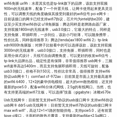
wifi6免驱 ux9h：水星其实也是tp-link旗下的品牌，该款支持双频
900m的无线速率，配备了一个外置天线，让网卡使用起来更具灵活
性，可以调整天线的角度确保其接受到最好的wifi信号 pci-e网卡：
目前该接口的网卡已经支持wifi7协议，芯片均为intel的be200，建
议至少买支持wifi6协议 u18免驱版：腾达同样是老牌路由器厂家，
支持双频1800m的无线速率，usb3.0接口，它最大的特点，同样是
支持免驱，即插即用，一步到位，该款小巧轻薄，可以随身携带，
性价比高，同样值得推荐 3）腾达(tenda)ax1800 wifi6 2）tp-link
xdn9000h免驱版：对牌子比较看中的可以选择该款，该款支持双频
3000m的无线速率，usb3.0接口，支持免驱，即插即用，同时也是
采用分体式设计，天线可自由调整角度，可以更好的收发wifi信号，
tp-link大品牌出品，稳定性是有保障，非常值得推荐 usb网卡，三频
wifi速率高达5400m，而且支持免驱即插即用，天线可旋转，配备
usb3.0接口，价格不到150元，性价比非常高，值得推荐 支持wifi6
协议usb网卡 1）comfast cf-972ax：目前算是市面上支持最高速率
的wifi6 6400，12+2的豪华供电模组，超大的vrm散热模组，还支持
最新的pcie5.0，配备wifi6分体式网线，2.5g的有线网口。当然，也
有支持更高端的wifi7主板，可以选择“技嘉（gigabyte）冰雕x670e.
Usb无线网卡：目前暂无支持wifi7协议的usb接口网卡 支持wifi6协议
usb网卡 ddr5 usb无线网卡：目前暂无支持wifi7协议的usb接口网卡
max wifi wifi”，高达12+1+1路的智能供电，支持pcie5.0，还有前置
tpye-c接口，大面积的散热片覆盖，支持最新的wifi6e+2.5g网口，