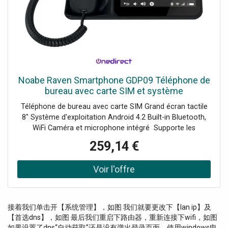
valleys and also climb onto rugged hills and Apennine
mountains, visiting Roman and Etruscan ruins as well as
myriad ancient villages.
Noabe Raven Smartphone GDP09 Téléphone de
bureau avec carte SIM et système
d'exploitation Android
Téléphone de bureau avec carte SIM Grand écran tactile
8" Système d'exploitation Android 4.2 Built-in Bluetooth,
WiFi Caméra et microphone intégré Supporte les
conférences, SMS, MMS et mails
259,14 €
接着我们单击开【系统管理】，如图 我们就要更改下【lan ip】及
【首选dns】，如图 最后我们重启下路由器，重新连接下wifi，如图
如果设置了dns“自动获取”还是没有弹出登录页面，使用windows电