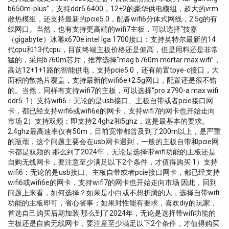
b650m-plus”，支持ddr5 6400，12+2的豪华供电模组，超大的vrm
散热模组，还支持最新的pcie5.0，配备wifi6分体式网线，2.5g的有
线网口。当然，也有支持更高端的wifi7主板，可以选择“技嘉
（gigabyte）冰雕x670e intel lga 1700接口：支持英特尔最新的14
代cpu和13代cpu，目前终端主板价格还是偏高，但是用料还是非常
猛的，采用b760m芯片，推荐选择“mag b760m mortar max wifi”，
高达12+1+1路的智能供电，支持pcie5.0，还有前置tpye-c接口，大
面积的散热片覆盖，支持最新的wifi6e+2.5g网口，配置还是很不错
的。当然，同样有支持wifi7的主板，可以选择“pro z790-a max wifi
ddr5. 1）支持wifi6：无论的是usb接口、主板自带或者pcie接口网
卡，都已经支持wifi6或wifi6e的网卡，支持wifi7的网卡也开始走向
市场 2）支持双频：即支持2.4ghz和5ghz，这是最基本的要求。
2.4ghz最高速率仅有50m，目前宽带都普及到了200m以上，是严重
的瓶颈，这个问题主要会在usb网卡遇到，一般的主板自带和pcie网
卡都是双频的 那么到了2024年，无论是选择带wifi功能的主板还是
自购无线网卡，要注意至少满足以下2个条件，才值得购买 1）支持
wifi6：无论的是usb接口、主板自带或者pcie接口网卡，都已经支持
wifi6或wifi6e的网卡，支持wifi7的网卡也开始走向市场 因此，回到
问题上来看，如何选择？如果是小白或不想折腾的人，选择自带wifi
功能的主板即可，省心省事；如果对性能有要求，喜欢diy的玩家，
首选自己购买后期加装 那么到了2024年，无论是选择带wifi功能的
主板还是自购无线网卡，要注意至少满足以下2个条件，才值得购买