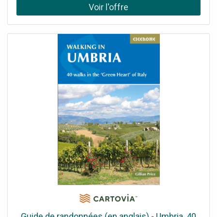
Connexion backend/OCPP via réseau mobile (LTE), réseau
local (LAN) ou sans fil (WLAN) Possibilité d'installer des
réseaux collectifs avec jusqu'à 30 points de charge,
évolutifs jusqu'à 100 points Interfaces standardisées pour
l'intégration dans des systèmes externes via OCPP Smart
Charging ou Modbus TCP Compteur électrique conforme
à la directive MID pour une facturation précise
Compatibilité Plug & Charge (ISO15118) pour une
utilisation simplifiée Haute protection avec un indice IP55
contre la poussière et l'eau, et IK10 contre les impacts
Avantages principaux - version Extender Connexion
backend/OCPP via le Controller pour une gestion
centralisée Possibilité d'installer des réseaux collectifs
avec jusqu'à 30 points de charge, évolutifs jusqu'à 100
points Interfaces standardisées pour intégrer facilement
des systèmes externes via OCPP Smart Charging (via
Controller) ou Modbus TCP Compteur électrique
conforme à la directive MID, garantissant une facturation
précise et réglementée Fonctionnalité Plug & Charge
(ISO15118) pour une expérience utilisateur...
Guide de randonnées (en anglais) - Umbria, 40