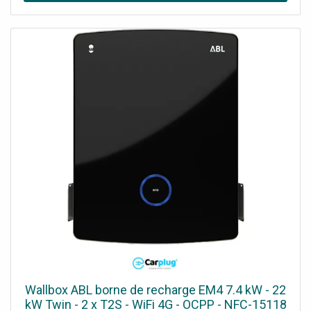
moniteur interne supplémentaire 332353 - 332354 -
333253 - 334253). Le portier vidéo Bticino est également
compatible avec les caméras intérieures Netatmo
(NSC01-EU), les caméras extérieures Bticino (391441) et
Netatmo (OC01-IT).
Wallbox ABL borne de recharge EM4 7.4 kW - 22
kW Twin - 2 x T2S - WiFi 4G - OCPP - NFC-15118