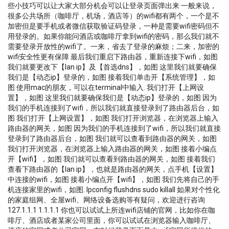
些小技巧可以让大家大部分机会可以让登录页面弹出来 一般来说，
很多公共场所（咖啡厅，机场，酒店等）的wifi都有两个，一个是不
加密但是要手机或者微信获取验证码登录，一种是需要wifi密码但不
用登录的。如果你能问酒店或咖啡厅拿到wifi的密码，那么我们就不
需要登录开放性的wifi了。一来，省去了登录的麻烦；二来，加密的
wifi安全性更有保障 最后我们重启下路由器，重新连接下wifi，如图
我们就要更改下【lan ip】及【首选dns】，如图 这里我们就要确保
我们是【动态ip】登录的，如图 接着我们单击开【系统管理】，如
图 使用mac的朋友，可以在terminal中输入. 我们打开【上网设
置】，如图 这里我们就要确保我们是【动态ip】登录的，如图 因为
我们的手机连接到了wifi，所以我们就直接登录到了路由器后台，如
图 我们打开【上网设置】，如图 我们打开浏览器，在浏览器上输入
路由器的网关，如图 因为我们的手机连接到了wifi，所以我们就直接
登录到了路由器后台，如图 我们就可以查看到路由器的网关，如图
我们打开浏览器，在浏览器上输入路由器的网关，如图 接着小编点
开【wifi】，如图 我们就可以查看到路由器的网关，如图 接着我们
查看下路由器的【lan ip】，也就是路由器的网关，点手机【设置】
中连接的wifi，如图 接着小编点开【wifi】，如图 我们先将自己的手
机连接家里的wifi，如图. Ipconfig flushdns sudo killall 如果对个性化
的家庭组网、全屋wifi、网络设备选购等有疑问，欢迎进行咨询
127.1.1.1 1.1.1.1 你也可以试试上所连wifi店铺的官网，比如你在咖
啡厅、酒店或者某家公司里面，你可以试试在浏览器输入咖啡厅、