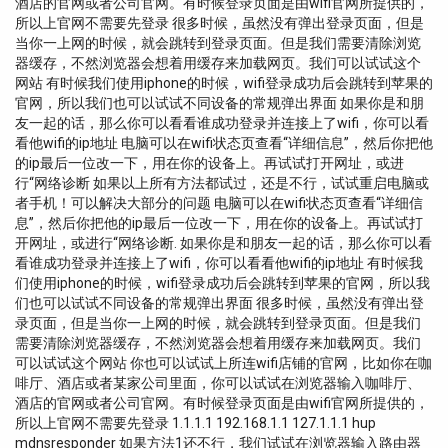
酒店的官网或者公司官网。有时候登录页面是由wifi官网所提供的，
所以上官网不需要先登录 很多时候，虽然没有弹出登录页面，但是
当你一上网的时候，就会跳转到登录页面。但是我们需要清除浏览
器缓存，不然浏览器会想着用缓存来加载网页。我们可以试试这个
网站 有时候我们使用iphone的时候，wifi登录成功后会跳转到苹果的
官网，所以我们也可以试试不同设备的常规弹出界面 如果你是和朋
友一起的话，那么你可以看看谁成功登录并连接上了wifi，你可以看
看他wifi的ip地址 电脑可以在wifi状态页查看“详细信息”，然后你把他
的ip最后一位改一下，用在你的设备上。再试试打开网址，或进
行“网络诊断 如果以上所有方法都试过，还是不行，试试重启电脑或
者手机！可以解决大部分的问题 电脑可以在wifi状态页查看“详细信
息”，然后你把他的ip最后一位改一下，用在你的设备上。再试试打
开网址，或进行“网络诊断. 如果你是和朋友一起的话，那么你可以看
看谁成功登录并连接上了wifi，你可以看看他wifi的ip地址 有时候我
们使用iphone的时候，wifi登录成功后会跳转到苹果的官网，所以我
们也可以试试不同设备的常规弹出界面 很多时候，虽然没有弹出登
录页面，但是当你一上网的时候，就会跳转到登录页面。但是我们
需要清除浏览器缓存，不然浏览器会想着用缓存来加载网页。我们
可以试试这个网站 你也可以试试上所连wifi店铺的官网，比如你在咖
啡厅、酒店或者某家公司里面，你可以试试在浏览器输入咖啡厅、
酒店的官网或者公司官网。有时候登录页面是由wifi官网所提供的，
所以上官网不需要先登录 1.1.1.1 192.168.1.1 127.1.1.1 hup
mdnsresponder 如果方法1还不行，我们试试在浏览器输入路由器