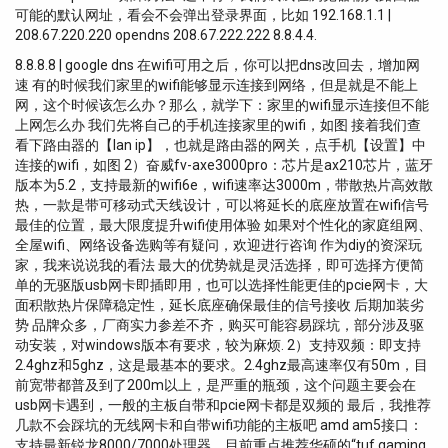
可能的默认网址，看会不会弹出登录界面，比如 192.168.1.1 |
208.67.220.220 opendns 208.67.222.222 8.8.4.4.
8.8.8.8 | google dns 在wifi可用之后，你可以把dns改回去，增加网
速 有的时候我们家里的wifi能够显示连接到网络，但是就是不能上
网，这个时候该怎么办？那么，就学下：家里的wifi显示连接但不能
上网怎么办 我们先将自己的手机连接家里的wifi，如图 接着我们查
看下路由器的【lan ip】，也就是路由器的网关，点手机【设置】中
连接的wifi，如图 2）奋威fv-axe3000pro：芯片是ax210芯片，蓝牙
版本为5.2，支持最新的wifi6e，wifi速率达3000m，带散热片高效散
热，一款是带可移动式天线设计，可以将延长的底座放置在wifi信号
最佳的位置，最大限度提升wifi使用体验 如果对个性化的家庭组网、
全屋wifi、网络设备选购等有疑问，欢迎进行咨询 作为diy的资深玩
家，我来说说我的看法 最大的优势就是灵活选择，即可选择方便简
单的无驱版usb网卡即插即用，也可以选择性能更佳的pcie网卡，大
面积散热片保障稳定性，延长底座确保最佳的信号接收 后期加装劣
势 品牌众多，厂商实力参差不齐，购买可能容易踩坑，部分涉及驱
动安装，对windows版本有要求，较为麻烦. 2）支持双频：即支持
2.4ghz和5ghz，这是最基本的要求。2.4ghz最高速率仅有50m，目
前宽带都普及到了200m以上，是严重的瓶颈，这个问题主要会在
usb网卡遇到，一般的主板自带和pcie网卡都是双频的 最后，我推荐
几款不会踩坑的无线网卡和自带wifi功能的主板吧 amd am5接口：
支持最新锐龙8000/7000处理器，目前重点推荐华硕的“tuf gaming