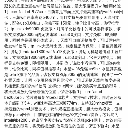
3000m，带散热片高效散热，一款是带可移动式天线设计，可以将
延长的底座放置在wifi信号最佳的位置，最大限度提升wifi使用体验
1）comfast cf-972ax：目前算是市面上支持最高速率的wifi6 usb网
卡，三频wifi速率高达5400m，而且支持免驱即插即用，天线可旋
转，配备usb3.0接口，价格不到150元，性价比非常高，值得推荐
2）tp-link xdn9000h免驱版：对牌子比较看中的可以选择该款，该
款支持双频3000m的无线速率，usb3.0接口，支持免驱，即插即
用，同时也是采用分体式设计，天线可自由调整角度，可以更好的
收发wifi信号，tp-link大品牌出品，稳定性是有保障，非常值得推荐
3）腾达(tenda)ax1800 wifi6 u18免驱版：腾达同样是老牌路由器厂
家，支持双频1800m的无线速率，usb3.0接口，它最大的特点，同
样是支持免驱，即插即用，一步到位，该款小巧轻薄，可以随身携
带，性价比高，同样值得推荐 4）水星wifi6免驱 ux9h：水星其实也
是tp-link旗下的品牌，该款支持双频900m的无线速率，配备了一个
外置天线，让网卡使用起来更具灵活性，可以调整天线的角度确保
其接受到最好的wifi信号. 选择pci-e网卡，建议购买带底座的型号，
将天线摆放到信号最佳的位置，保证体验 1）comfastcf-
be200pro：芯片是最新的be210芯片，支持wifi7技术，同时蓝牙版
本升级到了5.4，wifi速率高达三频8774m，支持320mhz频宽，支
持最新的wpa4加密技术，硬件规格直接拉满，超大散热模块，值得
推荐 pci-e网卡：目前该接口的网卡已经支持wifi7协议，芯片均为
intel的be200，建议至少买支持wifi6协议 选择pci-e网卡，建议购买
带底座的型号，将天线摆放到信号最佳的位置，保证体验 4）水星