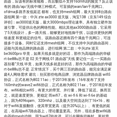
Avantages principaux - version Extender Connexion
由器，应该有的标准规格，而且貌似不支持160mhz的频宽？反正该
backend/OCPP via le Controller pour une gestion
有的 路由/ap/无线中继三种模式、可盲插的wan/lan千兆网口、
centralisée Possibilité d'installer des réseaux collectifs
ofdma多路齐发低延迟 都有，也支持mesh组网，最大支持8台路由
avec jusqu'à 30 points de charge, évolutifs jusqu'à 100
器组网 第一款：中兴 zte ax3000 巡天版，淘宝138（京东149 综合
评价]：ax3000巡天版，最大3000mbps理论速率。具有独立硬件加
points Interfaces standardisées pour intégrer facilement
速引擎，可提供出色的网络性能。相比其他ax3000路由器，它采用
des systèmes externes via OCPP Smart Charging (via
了5天线设计，多一路天线，能够更好地抵御干扰，以提供更快的网
Controller) ou Modbus TCP Compteur électrique
络速度 和更稳定的信号。该路由器还拥有四个满血千兆网口，可连
conforme à la directive MID, garantissant une facturation
接多个设备。同时它还支持mesh组网，不仅支持中兴的路由器间，
précise et réglementée Fonctionnalité Plug & Charge
还能与其他品牌的路由器，进行组网 第二款：中兴zte 巡天
(ISO15118) pour une expérience utilisateur...
be3600pro 毕竟，如果天线多就是好的话，那作为高端路由的华硕
rt-be88u岂不是 02 关于网线 01 路由器“天线 要记住一点——买路由
器别看“天线 毕竟，如果天线多就是好的话，那作为高端路由的华硕
rt-be88u岂不是. 正常情况下，买个两三百的路由器，能完全满足家
庭4人网络需求 避坑：别买那些电商品牌、浏览器品牌路由器 wifi5
协议，正式名称为802.11ac；于2013年发布（16年发布了支持
160mhz的wave2 wifi6协议，正式名称为802.11ax，于2018后年发
布。wifi6相比wifi5，有更大的带宽、并行量，降低了延迟。换而言
之，就是速度更快、更稳定 而wifi7，在 wi-fi 6 和 wi-fi 6e 的基础
上，因为4096qam、320mhz，以及最大空间流达到了16×16，相
对于wifi6直接翻倍，使其带宽更高（提升20%以上）、有更低的延
迟，在高端wifi7路由器上，理论覆盖更高。另外，现在多数wifi6路
由器的mesh功能，因为wifi7的改进，可以在网络切换时，更丝滑，