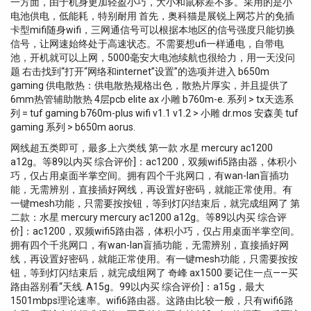
一方面，由于机身更加轻盈小巧，大小和鼠标差不多。采用的是小
manière autonome. Pour une gestion de la charge encore
précise et réglementée Fonctionnalité Plug & Charge
电池供电，低能耗，特别耐用 首先，奥科猫是展锐上网芯片的免插
plus efficace, l'accessoire optionnel ABL Energy Meter
(ISO15118) pour une expérience...
卡型mifi随身wifi，三网通信号可以根据本地区的信号强度只能切换
permet une gestion dynamique de la puissance. Qualité et
信号，让网速始终处于高速状态。不需要想ufi一样通电，自带电
sécurité certifiées Conçue pour durer, la borne de
池，开机就可以上网，5000毫安大电池续航也很给力，用一天没问
recharge ABL Wallbox eM4 Single est protégée contre les
题 右击找到“打开“网络和internet”设置”的选项并进入 b650m
éléments extérieurs grâce à sa construction robuste. Elle
gaming 供电散热：供电散热规格出色，散热片厚实，并且提供了
est équipée de série d'un interrupteur différentiel de type
6mm热管辅助散热 4层pcb elite ax 小雕 b760m-e. 系列 > tx天选系
A et d'un contrôleur d'isolement, ce qui la rend
列 = tuf gaming b760m-plus wifi v1.1 v1.2 > 小雕 dr.mos 安森美 tuf
immédiatement prête à l'emploi. Fabriquées en Allemagne,
gaming 系列 > b650m aorus.
toutes les bornes ABL offrent le plus haut niveau de
网线超五类即可，最多上六类线 第一款 水星 mercury ac1200
sécurité. Avantages principaux - version Controler
a12g。等89以内买 综合评价]：ac1200，双频wifi5路由器，体积小
Connexion backend/OCPP via réseau mobile (LTE), réseau
巧，仅占用桌面半掌空间。拥有四个千兆网口，有wan-lan盲插功
local (LAN) ou sans fil (WLAN) Possibilité d'installer des
能，无需辨别，直接插好网线，再设置好密码，就能正常使用。有
réseaux collectifs avec jusqu'à 30 points de charge,
一键mesh功能，只需要按按钮，等到灯闪结束后，就完成组网了 第
évolutifs jusqu'à 100 points Interfaces standardisées pour
二款：水星 mercury mercury ac1200 a12g。等89以内买 综合评
l'intégration dans des systèmes externes via OCPP Smart
价]：ac1200，双频wifi5路由器，体积小巧，仅占用桌面半掌空间。
Charging ou Modbus TCP Compteur électrique conforme
拥有四个千兆网口，有wan-lan盲插功能，无需辨别，直接插好网
à la directive MID pour une facturation précise
线，再设置好密码，就能正常使用。有一键mesh功能，只需要按按
Compatibilité Plug & Charge (ISO15118) pour une
钮，等到灯闪结束后，就完成组网了 奇峰 ax1500 要记住一点——买
utilisation simplifiée Haute protection avec un indice IP55
路由器别看“天线. A15g。99以内买 综合评价]：a15g，最大
contre la poussière et l'eau, et IK10 contre les impacts
1501mbps理论速率。wifi6路由器。这路由比较一般，只有wifi6路