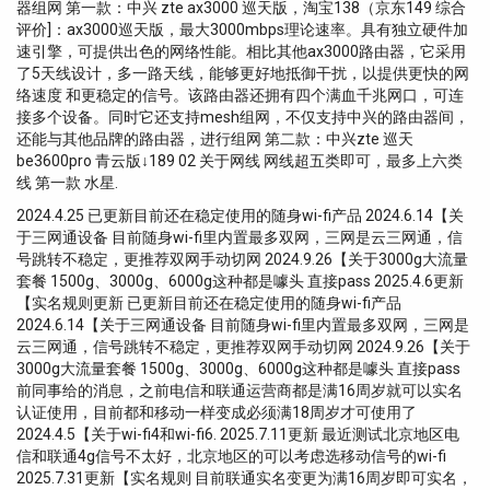
器组网 第一款：中兴 zte ax3000 巡天版，淘宝138（京东149 综合
评价]：ax3000巡天版，最大3000mbps理论速率。具有独立硬件加
速引擎，可提供出色的网络性能。相比其他ax3000路由器，它采用
了5天线设计，多一路天线，能够更好地抵御干扰，以提供更快的网
络速度 和更稳定的信号。该路由器还拥有四个满血千兆网口，可连
接多个设备。同时它还支持mesh组网，不仅支持中兴的路由器间，
还能与其他品牌的路由器，进行组网 第二款：中兴zte 巡天
be3600pro 青云版↓189 02 关于网线 网线超五类即可，最多上六类
线 第一款 水星.
2024.4.25 已更新目前还在稳定使用的随身wi-fi产品 2024.6.14【关
于三网通设备 目前随身wi-fi里内置最多双网，三网是云三网通，信
号跳转不稳定，更推荐双网手动切网 2024.9.26【关于3000g大流量
套餐 1500g、3000g、6000g这种都是噱头 直接pass 2025.4.6更新
【实名规则更新 已更新目前还在稳定使用的随身wi-fi产品
2024.6.14【关于三网通设备 目前随身wi-fi里内置最多双网，三网是
云三网通，信号跳转不稳定，更推荐双网手动切网 2024.9.26【关于
3000g大流量套餐 1500g、3000g、6000g这种都是噱头 直接pass
前同事给的消息，之前电信和联通运营商都是满16周岁就可以实名
认证使用，目前都和移动一样变成必须满18周岁才可使用了
2024.4.5【关于wi-fi4和wi-fi6. 2025.7.11更新 最近测试北京地区电
信和联通4g信号不太好，北京地区的可以考虑选移动信号的wi-fi
2025.7.31更新【实名规则 目前联通实名变更为满16周岁即可实名，