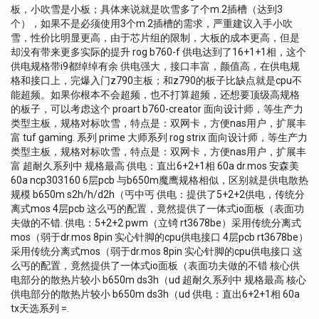
板，小吹雪是小板；具体来说就是吹雪多了个m.2插槽（达到3
个），如果不是必须使用3个m.2插槽的需求，严重建议入手小吹
雪，性价比明显更高，由于芯片组的限制，大板的成本更高，但是
却没有带来更多实际的提升 rog b760-f 供电达到了16+1+1相，这个
供电规格带i9都绰绰有余 供电强大，接口丰富，颜值高，在供电规
格和接口上，完爆入门z790主板；和z790的板子比缺点就是cpu不
能超频。如果你根本不会超频，也不打算超频，还想要顶级高规格
的板子，可以考虑这个 proart b760-creator 面向设计师，等生产力
类型主板，规格对标吹雪，特点是：双网卡，方便nas用户，扩展丰
富 tuf gaming. 系列 prime 大师系列 rog strix 面向设计师，等生产力
类型主板，规格对标吹雪，特点是：双网卡，方便nas用户，扩展丰
富 超耐久系列中 规格最高 供电：直出6+2+1相 60a dr.mos 安森美
60a ncp303160 6层pcb 与b650m魔鹰规格相似，区别就是供电散热
规模 b650m s2h/h/d2h（丐中丐 供电：提供了5+2+2供电，传统分
离式mos 4层pcb 这么丐的配置，竟然提供了一体式io面板（表面功
夫做的不错. 供电：5+2+2 pwm（立锜 rt3678be）采用传统分离式
mos（弱于dr.mos 8pin 实心针脚的cpu供电接口 4层pcb rt3678be）
采用传统分离式mos（弱于dr.mos 8pin 实心针脚的cpu供电接口 这
么丐的配置，竟然提供了一体式io面板（表面功夫做的不错 核心供
电部分的散热片较小 b650m ds3h（ud 超耐久系列中 规格最高 核心
供电部分的散热片较小 b650m ds3h（ud 供电：直出6+2+1相 60a
tx天选系列 =.