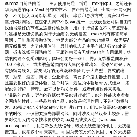
80mhz 目前路由器上，主要使用高通，博通，mtk的cpu。之前还有
华为海思的cpu. Mesh分布式技术，在路由器之间，生成一种网状网
络，不同接入点可以以星状、树状、串联和总线方式，混合组成一
整张网状网络。在这张大网中不仅ssid统一，无线设备还可以自由寻
找信号最好的节点去连接传输数据，用户手持设备在不同节点穿梭
时连接是无缝切换的 对于大面积的无线覆盖，mesh具有部署简单，
灵活，同时兼顾漫游体验。但是大部分产品的mesh组网，都需要占
用无线带宽，为了使用体验，最佳的状态是使用有线进行mesh组
网，或者选择三频路由器，三频路由器有无线mesh的专用频段，终
端的网速不会受到影响，体验会更好一些 1、需要无线覆盖面积在
100平米以上，或者覆盖范围内有大量的承重墙 2、装修的时候，没
有预留网线 3、需要良好的无线漫游体验 对于大户型，复式的建
筑，别墅，酒店，商场，企业来说，需要多个路由器进行覆盖，并
且需要很好的漫游体验。这个时候，最佳的体验是ap方式组网，搭
配ac进行统一管理。ac可以是独立硬件，或者使用软件来实现。一
些品牌的产品，所有的数据都需要ac进行处理，ac的性能决定着整
个网络的性能。一些品牌的产品，ac仅是管理作用，不进行数据转
发。ap需要配合支持poe的交换机进行供电，所以在部署ac+ap的网
络的时候，不仅需要预先部署网线，同时涉及到的设备比较多，需
要对使用人的网络技术要求较高 ap是无线接入点（wireless
accesspoint），负责释放无线信号，转发无线数据的作用，无线覆
盖范围，依靠多个ap来实现。ap因为安装方式的原因，ap的天线都