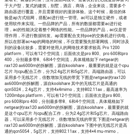
于大户型，复式的建筑，别墅，酒店，商场，企业来说，需要多个
路由器进行覆盖，并且需要很好的漫游体验。这个时候，最佳的体
验是ap方式组网，搭配ac进行统一管理。ac可以是独立硬件，或者
使用软件来实现。一些品牌的产品，所有的数据都需要ac进行处
理，ac的性能决定着整个网络的性能。一些品牌的产品，ac仅是管
理作用，不进行数据转发。ap需要配合支持poe的交换机进行供电，
所以在部署ac+ap的网络的时候，不仅需要预先部署网线，同时涉及
到的设备比较多，需要对使用人的网络技术要求较高. Pro 1200
platform，可以有12个空间流；后面依次是pro 800、pro 600和pro
400，分别最多带8、6和4个空间流，具体规格如下 netgear的
rax120 ax6000m的拆解图，源自koolshare，最重要的就是这个cpu
芯片 与cpu配合工作，分为2.4g芯片和5g芯片。高端路由器，可以
采用多个无线芯片，倍数增加无线的带宽 下图是netgear的rax120
ax6000m的拆解图，源自koolshare 其中的无线芯片是高通的
qcn5024，2.4g芯片，支持4x4mimo，支持802.11ax，最高速率为
1200mbps platform，可以有12个空间流；后面依次是pro 800、
pro 600和pro 400，分别最多带8、6和4个空间流，具体规格如下
netgear的rax120 ax6000m的拆解图，源自koolshare，最重要的就
是这个cpu芯片 与cpu配合工作，分为2.4g芯片和5g芯片。高端路由
器，可以采用多个无线芯片，倍数增加无线的带宽 下图是netgear的
rax120 ax6000m的拆解图，源自koolshare 下图中的无线芯片是高
通的qcn5054，5g芯片，支持802.11ax，支持4×4 mu-mimo，