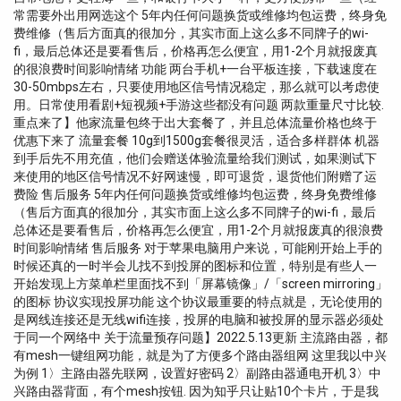
常需要外出用网选这个 5年内任何问题换货或维修均包运费，终身免
费维修（售后方面真的很加分，其实市面上这么多不同牌子的wi-
fi，最后总体还是要看售后，价格再怎么便宜，用1-2个月就报废真
的很浪费时间影响情绪 功能 两台手机+一台平板连接，下载速度在
30-50mbps左右，只要使用地区信号情况稳定，那么就可以考虑使
用。日常使用看剧+短视频+手游这些都没有问题 两款重量尺寸比较.
重点来了】他家流量包终于出大套餐了，并且总体流量价格也终于
优惠下来了 流量套餐 10g到1500g套餐很灵活，适合多样群体 机器
到手后先不用充值，他们会赠送体验流量给我们测试，如果测试下
来使用的地区信号情况不好网速慢，即可退货，退货他们附赠了运
费险 售后服务 5年内任何问题换货或维修均包运费，终身免费维修
（售后方面真的很加分，其实市面上这么多不同牌子的wi-fi，最后
总体还是要看售后，价格再怎么便宜，用1-2个月就报废真的很浪费
时间影响情绪 售后服务 对于苹果电脑用户来说，可能刚开始上手的
时候还真的一时半会儿找不到投屏的图标和位置，特别是有些人一
开始发现上方菜单栏里面找不到「屏幕镜像」/「screen mirroring」
的图标 协议实现投屏功能 这个协议最重要的特点就是，无论使用的
是网线连接还是无线wifi连接，投屏的电脑和被投屏的显示器必须处
于同一个网络中 关于流量预存问题】2022.5.13更新 主流路由器，都
有mesh一键组网功能，就是为了方便多个路由器组网 这里我以中兴
为例 1〉主路由器先联网，设置好密码 2〉副路由器通电开机 3〉中
兴路由器背面，有个mesh按钮. 因为知乎只让贴10个卡片，于是我