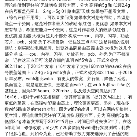
理论能做到更好的“无缝切换 频段方面，分为 高频的5g 和 低频2.4g
在信号覆盖范围上：2.4g＞5g 01 路由器“天线 如果您不想看文章，
（综合评价不用看），可以直接问我 如果本文对您有帮助，希望您
能点一个赞同，这是对作者最大的鼓励 领红包，更优惠. 如果本文对
您有帮助，希望您能点一个赞同，这是对作者最大的鼓励 领红包，
更优惠 路由器 大概为 这几个部分 构成——cpu、内存、闪存、功放
芯片、pcb、外壳 为了不搞复杂，记住这三点即可 这是详细的说明
避坑：别买那些电商品牌、浏览器品牌路由器 路由器 大概为 这几个
部分 构成——cpu、内存、闪存、功放芯片、pcb、外壳 为了不搞复
杂，记住这三点即可 这是详细的说明 wifi5协议，正式名称为
802.11ac；于2013年发布（16年发布了支持160mhz的wave2 在信
号覆盖范围上：2.4g＞5g wifi6协议，正式名称为802.11ax，于2018
后年发布。wifi6相比wifi5，有更大的带宽、并行量，降低了延迟。
换而言之，就是速度更快、更稳定 而wifi7，在 wi-fi. 6 和 wi-fi 6e 的
基础上，因为4096qam、320mhz，以及最大空间流达到了
16×16，相对于wifi6直接翻倍，使其带宽更高（提升20%以上）、有
更低的延迟，在高端wifi7路由器上，理论覆盖更高。另外，现在多
数wifi6路由器的mesh功能，因为wifi7的改进，可以在网络切换时，
更丝滑，理论能做到更好的“无缝切换 频段方面，分为 高频的5g 和
低频2.4g 本篇文章写于2019年9月份，时间已经过去快5年了。在这
5年期间，修修改改，至少买了20多款随身wifi进行实测测试，耗费
了很多心血。到如今为止，已经帮助了数万知友选择到了合适的随