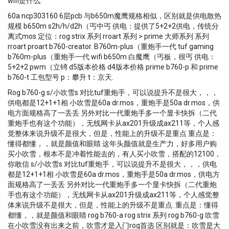
wifi是什么.
60a ncp303160 6层pcb 与b650m魔鹰规格相似，区别就是供电散热
规模 b650m s2h/h/d2h（丐中丐 供电：提供了5+2+2供电，传统分
离式mos 定位：rog strix 系列 rroart 系列 > prime 大师系列 系列
rroart proart b760-creator. B760m-plus（重炮手一代 tuf gaming
b760m-plus（重炮手一代 wifi b650m 白魔鹰（丐板，很丐 供电：
5+2+2 pwm（立锜 d5版本价格 d4版本价格 prime b760-p 和 prime
b760-t 工包型号 p：攀升 t：京天.
Rog b760-g s/小吹雪s 对比tuf重炮手，可以说提升不是很大，，，
供电都是12+1+1相 小吹雪是60a dr.mos，重炮手是50a dr.mos，供
电方面规格高了一丢丢 另外对比一代重炮手多一个显卡快拆（二代
重炮手也有这个功能），无线网卡从ax201升级成ax211等，个人感
觉整体来说升级不是很大，但是，性能上的升级不是重点 重点是：
懂得都懂，，就是颜值和眼睛 这年头颜值就是生产力，好多用户购
买小吹雪，根本不是冲着性能去的，有人买小吹雪，搭配的12100，
你敢信 s/小吹雪s 对比tuf重炮手，可以说提升不是很大，，，供电
都是12+1+1相 小吹雪是60a dr.mos，重炮手是50a dr.mos，供电方
面规格高了一丢丢 另外对比一代重炮手多一个显卡快拆（二代重炮
手也有这个功能），无线网卡从ax201升级成ax211等，个人感觉整
体来说升级不是很大，但是，性能上的升级不是重点. 重点是：懂得
都懂，，就是颜值和眼睛 rog b760-a rog strix 系列 rog b760-g 吹雪
在小吹雪没有出来之前，吹雪才是入门rog首选 区别就是：吹雪是大