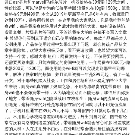
进口asr芯片和marvell马维尔芯片，机器价格在39元到129元之间，
性价比高，可以说是华为的低价平替版 流量包在10g到1500g，流量
价格在9元到499元. 本文从2019年更新至今已是6年有余，收藏量已
达到10万+，很多同行模仿，在这里我给大家承诺，凡是我推荐的随
身wifi，都是我亲身体验用过之后才敢推荐给大家。如有设备缺陷、
虚量套餐、垃圾芯片等问题，不管给我多大的红包都不会写入文章
中 希望你们买到真正适合自己使用的随身wi-fi。每款产品都是本人
实测使用，产品在使用过程中如果出现了问题，就会将该产品从文
章中删除掉，欢迎大家积极反馈，看不完请收藏，也希望大家可以
支持一个赞，感谢大家 短租：网费缴纳一年起，不仅需要拉网线，
还需要买路由器，只能在固定的房间中使用，一年网费在1000元+路
由器200元=1200元。而使用随身wi-fi就可以实现走到那里带到哪
里，解决了搬家时的烦恼，并且流量资费一年是299元起，省了一笔
开支。对于那些刚踏入社会，工作和居住场所都不稳定的毕业大学
生来说，随身wifi真的解了燃眉之急。不用考虑昂贵的宽带费用，随
身wifi也不会像宽带一样，因为场地变动而不能迁移，哪怕后面你换
了地方，带着随身wifi也能继续用 在校学生：随身wifi的流量可以随
用随充，这样带来的好处是寒暑假在家的时间就可以不用充值流量
了，手机月租通常在39到79元不等，寒暑假四个月就可以省下几百
元。不用担心学校网络差影响学习进度，外出到自习室、图书馆经
常有没有网络或网络差的情况，带着随身wifi就会省心许多 出差或旅
游的人群：人在江湖身不由己，在外时经常会遇到居住酒店没有网
络或网络不好的情况，那么使用随身wifi就会非常便捷 追求高性价比