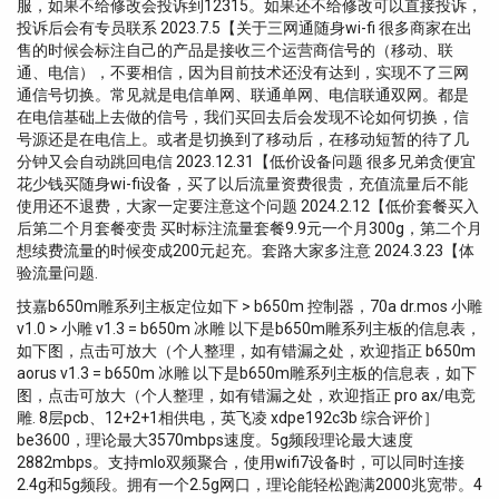
服，如果不给修改会投诉到12315。如果还不给修改可以直接投诉，
投诉后会有专员联系 2023.7.5【关于三网通随身wi-fi 很多商家在出
售的时候会标注自己的产品是接收三个运营商信号的（移动、联
通、电信），不要相信，因为目前技术还没有达到，实现不了三网
通信号切换。常见就是电信单网、联通单网、电信联通双网。都是
在电信基础上去做的信号，我们买回去后会发现不论如何切换，信
号源还是在电信上。或者是切换到了移动后，在移动短暂的待了几
分钟又会自动跳回电信 2023.12.31【低价设备问题 很多兄弟贪便宜
花少钱买随身wi-fi设备，买了以后流量资费很贵，充值流量后不能
使用还不退费，大家一定要注意这个问题 2024.2.12【低价套餐买入
后第二个月套餐变贵 买时标注流量套餐9.9元一个月300g，第二个月
想续费流量的时候变成200元起充。套路大家多注意 2024.3.23【体
验流量问题.
技嘉b650m雕系列主板定位如下 > b650m 控制器，70a dr.mos 小雕
v1.0 > 小雕 v1.3 = b650m 冰雕 以下是b650m雕系列主板的信息表，
如下图，点击可放大（个人整理，如有错漏之处，欢迎指正 b650m
aorus v1.3 = b650m 冰雕 以下是b650m雕系列主板的信息表，如下
图，点击可放大（个人整理，如有错漏之处，欢迎指正 pro ax/电竞
雕. 8层pcb、12+2+1相供电，英飞凌 xdpe192c3b 综合评价］
be3600，理论最大3570mbps速度。5g频段理论最大速度
2882mbps。支持mlo双频聚合，使用wifi7设备时，可以同时连接
2.4g和5g频段。拥有一个2.5g网口，理论能轻松跑满2000兆宽带。4