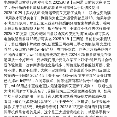
电信联通目前满18周岁可实名 2025.9.18【三网通 目前替大家测试
了，舒仕盾的卡片款移动电信联通三网都可以手动切换使用
2025.10.29【实名认证 最近运营商又更新了规则！！联通也变为满
18周岁才可以实名了，到目前为止三大运营商都是满18。如果年龄
不满又想使用，尽量让家人或者很熟悉的好朋友来帮助完成，看网
上最近很多花钱找认证的，很不安全的，不建议小伙伴去这样操作
2025.7.31更新【实名规则 目前联通实名变更为满16周岁即可实名，
电信联通目前满18周岁可实名 2025.9.18【三网通. 目前替大家测试
了，舒仕盾的卡片款移动电信联通三网都可以手动切换使用 文里推
荐的设备目前已去掉wi-fi4产品，在同等款式、同等运营商基站信号
相同的状态下，wi-fi6用起来更稳定更快 2024.4.25 很多商家是在快
递里放一个好评卡，要求我们用户要先在某宝上好评+追评后才会给
送体验流量，这种商家往往套路很多，评价完以后客服就开摆，爱
答不理，售后不处理，大家一定注意哦，这是最近小伙伴们反馈比
较多的一个问题 2024.4.5【关于wi-fi4和wi-fi6 文里推荐的设备目前
已去掉wi-fi4产品，在同等款式、同等运营商基站信号相同的状态
下，wi-fi6用起来更稳定更快 最近运营商又更新了规则！！联通也变
为满18周岁才可以实名了，到目前为止三大运营商都是满18。如果
年龄不满又想使用，尽量让家人或者很熟悉的好朋友来帮助完成，
看网上最近很多花钱找认证的，很不安全的，不建议小伙伴去这样
操作 关于手机5元、8元保号套餐】2023.5.12更新 最近看到有私我
问手机保号套餐的兄弟。这个是三大运营商推出的，就是将手机卡