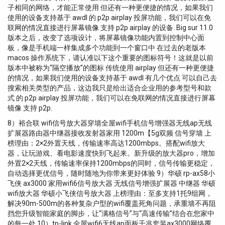
子相同的网络，才能正常使用 但还有一种更便捷的情况，如果我们
使用的设备支持基于 awdl 的 p2p airplay 投屏功能，我们可以在免
联网的情况直接进行屏幕镜像 支持 p2p airplay 的设备. Big sur 11.0
版本之后，改变了选项设计，将屏幕镜像功能内置到控制中心面
板，像是手机端一样集成多个功能到一个窗口中 在过去的老版本
macos 操作系统下，请认准以下这个重要的图标符号！这就是以前
版本中被称为“隔空播放”的图标 传统使用 airplay 但还有一种更便捷
的情况，如果我们使用的设备支持基于 awdl 有几个优点 可以自己去
搜索相关类型的产品，这边我只是给出适合企业用的参考型号和款
式 的 p2p airplay 投屏功能，我们可以在免联网的情况直接进行屏幕
镜像 支持 p2p.
8）裕合联 wifi信号放大器穿墙全屋wifi手机信号增强器无线ap无线
扩展器路由器中继器接收发射器家用 1200m【5g双频 信号穿墙 上
榜理由：2×2外置天线，传输速率高达1200mbps。搭配wifi放大
器，让玩游戏、看电影速度快到飞起来。新升级的放大器pro，增加
外置2×2天线，传输速率保持1200mbps的同时，信号传输更稳定，
自动选择更优信号，随时随地为你带来更好体验 9）华硕 rp-ax58小
飞侠 ax3000 家用wifi6信号放大器 无线信号增强扩展器 中继器 华硕
wifi放大器 华硕小飞侠信号放大器 上榜理由：至多支持1托9组网，
解决90m-500m的各种复杂户型的wifi覆盖死角问题，承重墙不再阻
挡您升级智能家庭的脚步，让“满格信号”与“高速传输”结合在您家中
的每一处 10）tp-link 全屋wifi6无线ap面板千兆套装ax3000网络覆