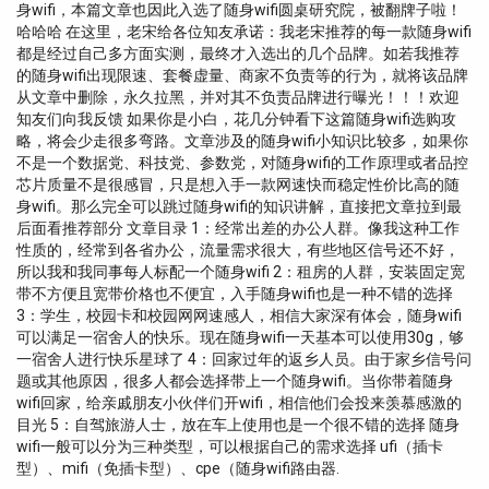
身wifi，本篇文章也因此入选了随身wifi圆桌研究院，被翻牌子啦！
哈哈哈 在这里，老宋给各位知友承诺：我老宋推荐的每一款随身wifi
都是经过自己多方面实测，最终才入选出的几个品牌。如若我推荐
的随身wifi出现限速、套餐虚量、商家不负责等的行为，就将该品牌
从文章中删除，永久拉黑，并对其不负责品牌进行曝光！！！欢迎
知友们向我反馈 如果你是小白，花几分钟看下这篇随身wifi选购攻
略，将会少走很多弯路。文章涉及的随身wifi小知识比较多，如果你
不是一个数据党、科技党、参数党，对随身wifi的工作原理或者品控
芯片质量不是很感冒，只是想入手一款网速快而稳定性价比高的随
身wifi。那么完全可以跳过随身wifi的知识讲解，直接把文章拉到最
后面看推荐部分 文章目录 1：经常出差的办公人群。像我这种工作
性质的，经常到各省办公，流量需求很大，有些地区信号还不好，
所以我和我同事每人标配一个随身wifi 2：租房的人群，安装固定宽
带不方便且宽带价格也不便宜，入手随身wifi也是一种不错的选择
3：学生，校园卡和校园网网速感人，相信大家深有体会，随身wifi
可以满足一宿舍人的快乐。现在随身wifi一天基本可以使用30g，够
一宿舍人进行快乐星球了 4：回家过年的返乡人员。由于家乡信号问
题或其他原因，很多人都会选择带上一个随身wifi。当你带着随身
wifi回家，给亲戚朋友小伙伴们开wifi，相信他们会投来羡慕感激的
目光 5：自驾旅游人士，放在车上使用也是一个很不错的选择 随身
wifi一般可以分为三种类型，可以根据自己的需求选择 ufi（插卡
型）、mifi（免插卡型）、cpe（随身wifi路由器.