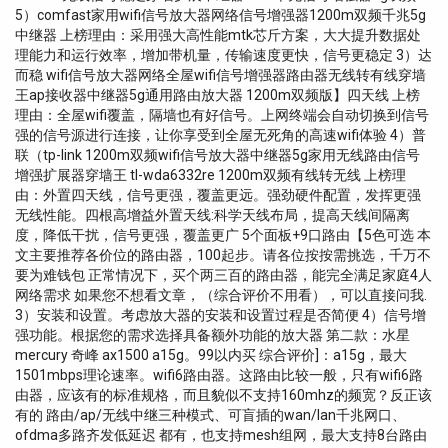
5）comfast家用wifi信号放大器网络信号增强器1200m双频千兆5g
中继器 上榜理由：采用强大高性能mtk芯斤方案，大大提升数据处
理能力和运行效率，增加带机量，传输速度更快，信号更稳定 3）达
而稳 wifi信号放大器网络全屋wifi信号增强器路由器无线转有线穿墙
王ap接收器中继器5g通用路由放大器 1200m双频版】四天线 上榜
理由：全屋wifi覆盖，隔墙也有好信号。上网终端会自动切换到信号
强的信号源进行连接，让你享受到全屋无死角的高速wifi体验 4）普
联（tp-link 1200m双频wifi信号放大器中继器5g家用无线路由信号
增强扩展器穿墙王 tl-wda6332re 1200m双频有线转无线 上榜理
由：外置四天线，信号更强，覆盖更远。强劲硬件配置，发挥更强
无线性能。四根高增益外置天线:科学天线布局，提高天线间隔离
度，降低干扰，信号更强，覆盖更广 5个面板+9口路由【5色可选 本
文主要推荐各价位的路由器，100起步。请各位按按需挑选，千万不
要为难钱包 正常情况下，买个两三百的路由器，能完全满足家庭4人
网络需求 如果您不想看文章，（综合评价不用看），可以直接问我.
3）安装和设置。考虑放大器的安装和设置过程是否简便 4）信号增
强功能。根据您的需求选择具备额外功能的放大器 第二款：水星
mercury 奇峰 ax1500 a15g。99以内买 综合评价]：a15g，最大
1501mbps理论速率。wifi6路由器。这路由比较一般，只有wifi6路
由器，应该有的标准规格，而且貌似不支持160mhz的频宽？反正该
有的 路由/ap/无线中继三种模式、可盲插的wan/lan千兆网口、
ofdma多路齐发低延迟 都有，也支持mesh组网，最大支持8台路由