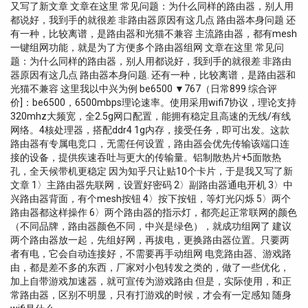
又写了新文章 文章在这里 常见问题：为什么同样的路由器，别人用
都说好，我到手的就很差 非路由器原因有这几点 路由器本身问题 还
有一种，比较离谱，是路由器和光猫不兼容 主流路由器，都有mesh
一键组网功能，就是为了方便多个路由器组网 文章在这里 常见问
题：为什么同样的路由器，别人用都说好，我到手的就很差 非路由
器原因有这几点 路由器本身问题. 还有一种，比较离谱，是路由器和
光猫不兼容 这里我以中兴为例 be6500 ▼767（日常899 综合评
价]：be6500，6500mbps理论速率。使用采用wifi7协议，理论支持
320mhz大频宽，全2.5g网口配置，能拥有稳定且高速的无线/有线
网络。4核处理器，搭配ddr4 1g内存，接受任务，即可出发。这款
路由器有专属电竞口，无需任何设置，路由器会优先传输该端口连
接的设备，提供疾速吞吐与更大的传输量。铝制散热片+5面散热
孔，全天候带机更稳定 因为知乎只让贴10个卡片，于是我又写了新
文章 1〉主路由器先联网，设置好密码 2〉副路由器通电开机 3〉中
兴路由器背面，有个mesh按钮 4〉按下按钮，等灯光闪烁 5〉两个
路由器都这样操作 6〉两个路由器的指示灯，都亮起正常联网的颜色
（不同品牌，路由器颜色不同，中兴是绿色），就成功组网了 建议
两个路由器放一起，先组好网，再拔电，更换路由器位置。只要两
者有电，它会自动连接好，不需要再手动组网 电竞路由器、游戏路
由，都是差不多的东西，厂家对小包转发之类的，做了一些优化，
加上自带游戏加速器，就可宣传为游戏路由 但是，实际使用，和正
常路由器，区别不明显，只有打游戏的时候，才会有一定感知 随身