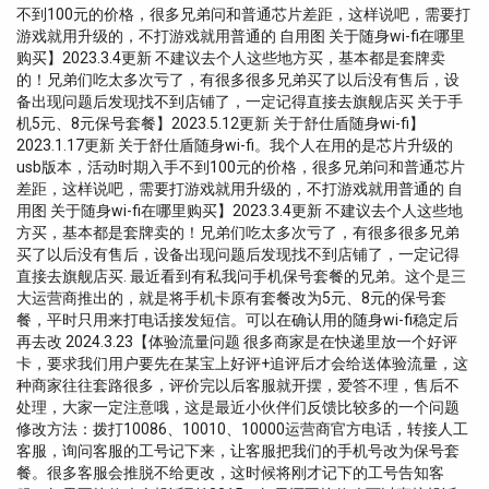
不到100元的价格，很多兄弟问和普通芯片差距，这样说吧，需要打
游戏就用升级的，不打游戏就用普通的 自用图 关于随身wi-fi在哪里
购买】2023.3.4更新 不建议去个人这些地方买，基本都是套牌卖
的！兄弟们吃太多次亏了，有很多很多兄弟买了以后没有售后，设
备出现问题后发现找不到店铺了，一定记得直接去旗舰店买 关于手
机5元、8元保号套餐】2023.5.12更新 关于舒仕盾随身wi-fi】
2023.1.17更新 关于舒仕盾随身wi-fi。我个人在用的是芯片升级的
usb版本，活动时期入手不到100元的价格，很多兄弟问和普通芯片
差距，这样说吧，需要打游戏就用升级的，不打游戏就用普通的 自
用图 关于随身wi-fi在哪里购买】2023.3.4更新 不建议去个人这些地
方买，基本都是套牌卖的！兄弟们吃太多次亏了，有很多很多兄弟
买了以后没有售后，设备出现问题后发现找不到店铺了，一定记得
直接去旗舰店买. 最近看到有私我问手机保号套餐的兄弟。这个是三
大运营商推出的，就是将手机卡原有套餐改为5元、8元的保号套
餐，平时只用来打电话接发短信。可以在确认用的随身wi-fi稳定后
再去改 2024.3.23【体验流量问题 很多商家是在快递里放一个好评
卡，要求我们用户要先在某宝上好评+追评后才会给送体验流量，这
种商家往往套路很多，评价完以后客服就开摆，爱答不理，售后不
处理，大家一定注意哦，这是最近小伙伴们反馈比较多的一个问题
修改方法：拨打10086、10010、10000运营商官方电话，转接人工
客服，询问客服的工号记下来，让客服把我们的手机号改为保号套
餐。很多客服会推脱不给更改，这时候将刚才记下的工号告知客