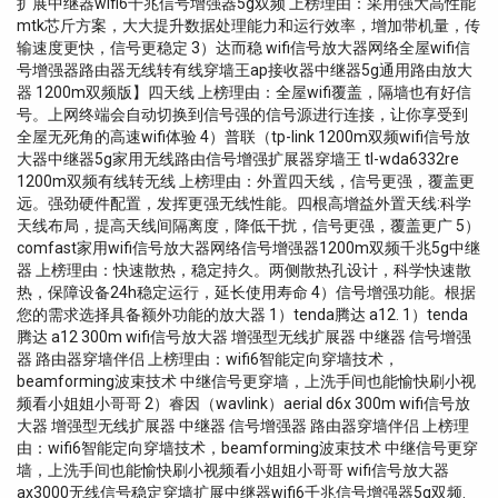
扩展中继器wifi6千兆信号增强器5g双频 上榜理由：采用强大高性能
mtk芯斤方案，大大提升数据处理能力和运行效率，增加带机量，传
输速度更快，信号更稳定 3）达而稳 wifi信号放大器网络全屋wifi信
号增强器路由器无线转有线穿墙王ap接收器中继器5g通用路由放大
器 1200m双频版】四天线 上榜理由：全屋wifi覆盖，隔墙也有好信
号。上网终端会自动切换到信号强的信号源进行连接，让你享受到
全屋无死角的高速wifi体验 4）普联（tp-link 1200m双频wifi信号放
大器中继器5g家用无线路由信号增强扩展器穿墙王 tl-wda6332re
1200m双频有线转无线 上榜理由：外置四天线，信号更强，覆盖更
远。强劲硬件配置，发挥更强无线性能。四根高增益外置天线:科学
天线布局，提高天线间隔离度，降低干扰，信号更强，覆盖更广 5）
comfast家用wifi信号放大器网络信号增强器1200m双频千兆5g中继
器 上榜理由：快速散热，稳定持久。两侧散热孔设计，科学快速散
热，保障设备24h稳定运行，延长使用寿命 4）信号增强功能。根据
您的需求选择具备额外功能的放大器 1）tenda腾达 a12. 1）tenda
腾达 a12 300m wifi信号放大器 增强型无线扩展器 中继器 信号增强
器 路由器穿墙伴侣 上榜理由：wifi6智能定向穿墙技术，
beamforming波束技术 中继信号更穿墙，上洗手间也能愉快刷小视
频看小姐姐小哥哥 2）睿因（wavlink）aerial d6x 300m wifi信号放
大器 增强型无线扩展器 中继器 信号增强器 路由器穿墙伴侣 上榜理
由：wifi6智能定向穿墙技术，beamforming波束技术 中继信号更穿
墙，上洗手间也能愉快刷小视频看小姐姐小哥哥 wifi信号放大器
ax3000无线信号稳定穿墙扩展中继器wifi6千兆信号增强器5g双频.