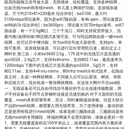
路高性能独立信号放大器，无惧墙体，轻松覆盖。支持多种组网，
比如无线mesh和有线mesh。有儿童上网保护功能。送游戏加速
器。尺寸约210×41×220毫米 综合评价]：be5100，最大约
5100mbps理论速率。因为是wifi7路由器，有4k qam，理论速度比
wifi6的1k 综合评价]：be3600pro，理论最大3570mbps速率。wifi7
路由器，有一个2.5g网口、三个千兆口，同时支持双宽带接入，负
载均衡/故障转移/绑定模式多项可选。可与同品牌路由器一键mesh
组网，也可以开中继功能，作为wifi信号放大器使用。支持iptv，单
线可复用。送游戏加速器。可以进行定向管理防沉迷，能自定义上
网时长 第三款：小米be3600 2.5g，179 其中的无线芯片是高通的
qcn5024，2.4g芯片，支持4x4mimo，支持802.11ax，最高速率为
1200mbps 下图中的无线芯片是高通的qcn5054，5g芯片，支持
802.11ax，支持4×4 mu-mimo，80mhz mesh分布式技术，在路由
器之间，生成一种网状网络，不同接入点可以以星状、树状、串联
和总线方式，混合组成一整张网状网络。在这张大网中不仅ssid统
一，无线设备还可以自由寻找信号最好的节点去连接传输数据，用
户手持设备在不同节点穿梭时连接是无缝切换的 对于大面积的无线
覆盖，mesh具有部署简单，灵活，同时兼顾漫游体验。但是大部分
产品的mesh组网，都需要占用无线带宽，为了使用体验，最佳的状
态是使用有线进行mesh组网，或者选择三频路由器，三频路由器有
无线mesh的专用频段，终端的网速不会受到影响，体验会更好一些
1、需要无线覆盖面积在100平米以上，或者覆盖范围内有大量的承
重墙 2、装修的时候，没有预留网线 3、需要良好的无线漫游体验 对