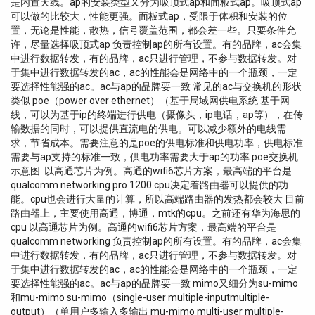
是内置天线。ap的安装类型又分为吸顶式ap和面板式ap。吸顶式ap
可以做的比较大，性能更强。面板式ap，受限于体积和安装的位
置，无论是性能，散热，信号覆盖范围，都会差一些。只要条件允
许，尽量选择吸顶式ap 负责控制ap的所有设置。有的品牌，ac会集
中进行数据转发，有的品牌，ac只进行管理，不参与数据转发。对
于集中进行数据转发的ac，ac的性能会是网络中的一个瓶颈，一定
要选择性能强的ac。ac与ap的品牌要一致 常见的ac与交换机的形状
类似 poe（power over ethernet）（基于局域网供电系统 基于网
线，可以为基于ip的终端进行供电（摄像头，ip电话，ap等），在传
输数据的同时，可以提供直流电的供电。可以减少额外的电线需
求，节省成本。需要注意的是poe的供电标准和供电功率，供电标准
需要与ap支持的标准一致，供电功率需要大于ap的功率 poe交换机
示意图. 以高通芯片为例。高通的wifi6芯片方案，最高端的平台是
qualcomm networking pro 1200 cpu决定着路由器可以提供的功
能。cpu也会进行大量的计算，所以高端路由器的发热都会较大 目前
路由器上，主要使用高通，博通，mtk的cpu。之前还有华为海思的
cpu 以高通芯片为例。高通的wifi6芯片方案，最高端的平台是
qualcomm networking 负责控制ap的所有设置。有的品牌，ac会集
中进行数据转发，有的品牌，ac只进行管理，不参与数据转发。对
于集中进行数据转发的ac，ac的性能会是网络中的一个瓶颈，一定
要选择性能强的ac。ac与ap的品牌要一致 mimo又细分为su-mimo
和mu-mimo su-mimo（single-user multiple-inputmultiple-
output）（单用户多输入多输出 mu-mimo multi-user multiple-