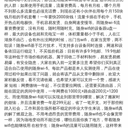
的人群：如果使用手机流量，流量资费高，每月有月租，哪个月用
不到那么多流量也必须充话费，到现在还有小伙伴在用每个月150块
钱月租的手机套餐！一年要快2000块钱！流量卡插在手机中，手机
开热点耗电极快、手机容易发烫、自身网速变慢等。而随身wi-fi流
量资费便宜，没有月租，随时用随时充。随身wifi的设备跟u盘一
样，最大的设备也就和充电宝一样，体积重量都小于手机，人在江
湖身不由己，会有外出没网的时候，出门当wifi，在家当宽带，两不
耽误！随身wifi基于芯片技术，可支持多台设备同时连接，网速和设
备依旧运行稳定 1、不买低价机器：目前有许多9.9包邮、19.9包邮
等这种低于市场价格的机器。属于回收二手材料制作，易发烫易燃
易爆，有安全隐患，大家在购入前一定要多注意 希望你们买到真正
适合自己使用的随身wi-fi。每款产品都是本人实测使用，产品在使
用过程中如果出现了问题，就会将该产品从文章中删除掉，欢迎大
家积极反馈，看不完请收藏，也希望大家可以支持一个赞，感谢大
家 短租：网费缴纳一年起，不仅需要拉网线，还需要买路由器，只
能在固定的房间中使用，一年网费在1000元+路由器200元=1200
元。而使用随身wi-fi就可以实现走到那里带到哪里，解决了搬家时
的烦恼，并且流量资费一年是299元起，省了一笔开支。对于那些刚
踏入社会，工作和居住场所都不稳定的毕业大学生来说，随身wifi真
的解了燃眉之急。不用考虑昂贵的宽带费用，随身wifi也不会像宽带
一样，因为场地变动而不能迁移，哪怕后面你换了地方，带着随身
wifi也能继续用 在校学生：随身wifi的流量可以随用随充，这样带来