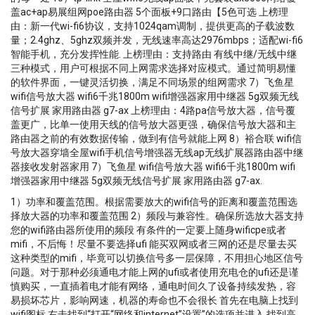
盖ac+ap易展组网poe路由器 5个面板+9口路由【5色可选 上榜理
由：新一代wi-fi6协议，支持1024qam调制，提供更高的子载波数
量；2.4ghz、5ghz双频并发，无线速率高达2976mbps；适配wi-fi6
智能手机，充分发挥性能. 上榜理由：支持路由 有线中继/无线中继
三种模式，用户可根据不同上网需求选择对应模式。通过简明易懂
的软件界面，一键灵活切换，满足不同场景的组网需求 7）飞鱼星
wifi信号放大器 wifi6千兆1800m wifi增强器家用中继器 5g双频无线
信号扩展 家用路由器 g7-ax 上榜理由：4路pa信号放大器，信号覆
盖更广，比单一使用天线的信号放大器更强，确保信号放大器和主
路由器之前的有效数据传输，做到有信号就能上网 8）裕合联 wifi信
号放大器穿墙全屋wifi手机信号增强器无线ap无线扩展器路由器中继
器接收发射器家用 7）飞鱼星 wifi信号放大器 wifi6千兆1800m wifi
增强器家用中继器 5g双频无线信号扩展 家用路由器 g7-ax.
1）功率和覆盖范围。根据需要放大的wifi信号的距离和覆盖范围选
择放大器的功率和覆盖范围 2）频段与兼容性。确保所选放大器支持
您的wifi路由器所使用的频段 有条件的一定要上随身wificpe或者
mifi，不后悔！尽量不要选择ufi 能买双网或者三网的还是尽量去买
这种类型的mifi，毕竟可以切换信号多一层保障，不用担心地区信号
问题。对于那种必须通电才能上网的ufi或者使用充电仓的ufi还是谨
慎购买，一直插着电才能有网络，通电时间久了设备持续发热，容
易损坏芯片，影响网速，机器的寿命也不会很长 首先在电脑上找到
wifi图标 右击找到“打开“网络和internet”设置”的选项并进入 找到高