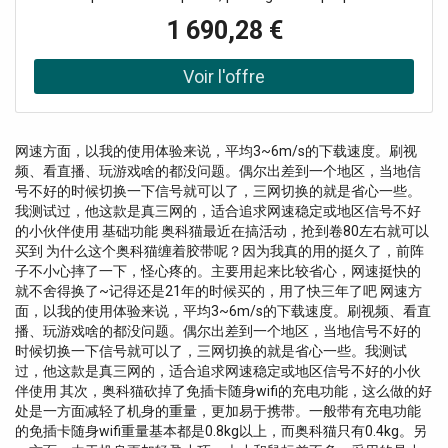
borne de recharge ABL Wallbox eM4 Single est la solution
immédiatement prête à l'emploi. Fabriquées en Allemagne,
1 690,28 €
idéale pour les entreprises, les résidences, les parkings et
toutes les bornes ABL offrent le plus haut niveau de
même les foyers. Dotée d'une prise de type 2S avec
sécurité. Avantages principaux - version Controler
volets de protection, cette borne de recharge doubles
Connexion backend/OCPP via réseau mobile (LTE), réseau
permet la recharge d'un véhicule électrique. Grâce à
local (LAN) ou sans fil (WLAN) Possibilité d'installer des
l'application mobile, le câble de recharge peut être
réseaux collectifs avec jusqu'à 30 points de charge,
verrouillé ou déverrouillé à tout moment pour une
évolutifs jusqu'à 100 points Interfaces standardisées pour
网速方面，以我的使用体验来说，平均3~6m/s的下载速度。刷视
utilisation simplifiée. Installation rapide et utilisation
l'intégration dans des systèmes externes via OCPP Smart
频、看直播、玩游戏啥的都没问题。偶尔出差到一个地区，当地信
intuitive Avec plusieurs options d'entrée pour le câble
Charging ou Modbus TCP Compteur électrique conforme
号不好的时候切换一下信号就可以了，三网切换的就是省心一些。
d'alimentation, l'installation de la ABL Wallbox eM4 Single
à la directive MID pour une facturation précise
我测试过，他这款是真三网的，适合追求网速稳定或地区信号不好
est rapide et peut être réalisée par une seule personne.
Compatibilité Plug & Charge (ISO15118) pour une
的小伙伴使用 基础功能 奥科猫最近在搞活动，抢到卷80左右就可以
L'application de configuration ABL, disponible sur Android
utilisation simplifiée Haute protection avec un indice IP55
买到 为什么这个奥科猫缠着胶带呢？因为我真的用的挺久了，前阵
et iOS, rend la mise en service encore plus facile. Son
contre la poussière et l'eau, et IK10 contre les impacts
子不小心摔了一下，怪心疼的。主要用起来比较省心，网速挺快的
interface intuitive fournit des retours visuels et sonores
Avantages principaux - version Extender Connexion
就不舍得换了~记得还是21年的时候买的，用了快三年了吧 网速方
pour garantir une expérience utilisateur fluide. Une borne
面，以我的使用体验来说，平均3~6m/s的下载速度。刷视频、看直
backend/OCPP via le Controller pour une gestion
de recharge adaptée à vos besoins spécifiques La borne
播、玩游戏啥的都没问题。偶尔出差到一个地区，当地信号不好的
centralisée Possibilité d'installer des réseaux collectifs
时候切换一下信号就可以了，三网切换的就是省心一些。我测试
de recharge ABL Wallbox eM4 Single est disponible en
avec jusqu'à 30 points de charge, évolutifs jusqu'à 100
过，他这款是真三网的，适合追求网速稳定或地区信号不好的小伙
version Controller, avec une unité de contrôle intégrée, ou
points Interfaces standardisées pour intégrer facilement
伴使用 其次，奥科猫砍掉了免插卡随身wifi的充电功能，这么做的好
en version Extender pour étendre de manière économique
des systèmes externes via OCPP Smart Charging (via
处是一方面减轻了机身的重量，更加易于携带。一般带有充电功能
le nombre de points de charge via LAN ou WLAN. Ces
Controller) ou Modbus TCP Compteur électrique
的免插卡随身wifi重量基本都是0.8kg以上，而奥科猫只有0.4kg。另
deux versions peuvent fonctionner en réseau ou de
conforme à la directive MID, garantissant une facturation