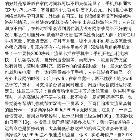
的好处是寒暑假在家的时间就可以不用充值流量了，手机月租通常
在39到79元不等，寒暑假四个月就可以省下几百元。不用担心学校
网络差影响学习进度，外出到自习室、图书馆经常有没有网络或网
络差的情况，带着随身wifi就会省心许多 出差或旅游的人群：人在江
湖身不由己，在外时经常会遇到居住酒店没有网络或网络不好的情
况，那么使用随身wifi就会非常便捷 追求高性价比的人群：如果使用
手机流量，流量资费高，每月有月租，哪个月用不到那么多流量也
必须充话费，到现在还有小伙伴在用每个月150块钱月租的手机套
餐！一年要快2000块钱！流量卡插在手机中，手机开热点耗电极
快、手机容易发烫、自身网速变慢等。而随身wi-fi流量资费便宜，
没有月租，随时用随时充。随身wifi的设备跟u盘一样，最大的设备
也就和充电宝一样，体积重量都小于手机，人在江湖身不由己，会
有外出没网的时候，出门当wifi，在家当宽带，两不耽误！随身wifi
基于芯片技术，可支持多台设备同时连接，网速和设备依旧运行稳
定 2、注意二手芯片：目前市场使用二手芯片比较普遍，购买时需要
甄别。首先高通芯片不要去选择，极不稳定，易断网 码字不易！如
果觉得有帮助到你就帮忙双击一下屏幕. 2、不盲目追求大流量套餐
的随身wifi：很多商家标3000g/9999g/无限流量，注意了，一律是
虚假套餐。使用这种套餐时，显示已用量已经达到100g，但实际我
们只用了10g。在虚量上我已经踩过很多次坑了，我们要知道的是，
运营商也是要赚钱的，大套餐低价格这样的赔钱买卖谁会去做呢。
商家说29元9999g是不限速通用流量，假 3、实名与销户：自2013