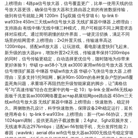
上榜理由：4路pa信号放大器，信号覆盖更广，比单一使用天线的信
号放大器更强，确保信号放大器和主路由器之前的有效数据传输，
做到有信号就能上网 1200m【5g双频 信号穿墙 6）tp-link tl-
wa933re 450m三天线wifi信号放大器 无线扩展器中继器 上榜理由：
支持路由 有线中继/无线中继三种模式，用户可根据不同上网需求选
择对应模式。通过简明易懂的软件界面，一键灵活切换，满足不同
场景的组网需求 上榜理由：2×2外置天线，传输速率高达
1200mbps。搭配wifi放大器，让玩游戏、看电影速度快到飞起来。
新升级的放大器pro，增加外置2×2天线，传输速率保持1200mbps
的同时，信号传输更稳定，自动选择更优信号，随时随地为你带来
更好体验 9）华硕 rp-ax58小飞侠 ax3000 家用wifi6信号放大器 无线
信号增强扩展器 中继器 华硕wifi放大器 华硕小飞侠信号放大器 上榜
理由：至多支持1托9组网，解决90m-500m的各种复杂户型的wifi覆
盖死角问题，承重墙不再阻挡您升级智能家庭的脚步，让“满格信
号”与“高速传输”结合在您家中的每一处 10）tp-link 全屋wifi6无线ap
面板千兆套装ax3000网络覆盖ac+ap易展组网poe路由器 450m三天
线wifi信号放大器 无线扩展器中继器 上榜理由：快速散热，稳定持
久。两侧散热孔设计，科学快速散热，保障设备24h稳定运行，延长
使用寿命 6）tp-link tl-wa933re. 上榜理由：新一代wi-fi6协议，支持
1024qam调制，提供更高的子载波数量；2.4ghz、5ghz双频并发，
无线速率高达2976mbps；适配wi-fi6智能手机，充分发挥性能 2）
睿因（wavlink）aerial d6x wifi信号放大器ax3000无线信号稳定穿墙