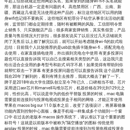
年起工信部就规定想用网必实名。如果拿到的随身wi-fi不实名就能
用，那这台机器一定是有问题的 4、高危禁用区：广西、云南、新
疆、西藏这几省是无法使用这种产品的，标注这些地区可以用的随
身wifi也记得不要购买，这些地区有犯罪分子钻空从事非法活动的案
例，监管部门都会定期排查，随时有被断网的风险。工信部明令禁
止销售 5、只买旗舰店产品：很多商家套牌销售，其实售假货，产品
质量与售后情况大打折扣，很多朋友说买了以后没过几天店铺就关
闭了无售后 以上都了解完以后，就可以开始考虑随身wi-fi的款式啦
总结：目前我个人比较推荐的是usb款免插卡随身wi-fi，搭配充电仓
去使用，在家直接插电使用，外出插到充电仓中使用 有更多投屏问
题也可以直接告诉我 可以自己去搜索相关类型的产品，这边我只是
给出适合企业用的参考型号和款式 码字不易！如果觉得有帮助到你
就帮忙双击一下屏幕 有更多投屏问题也可以直接告诉我 这个品牌是
我在20年了解到的，看到有博主去推荐，我就大概去了解了一下。
牌子是2018年由大学生团队创立至今7年已久，口碑相当不错。芯片
采用进口asr芯片和marvell马维尔芯片，机器价格在39元到129元之
间，性价比高，可以说是华为的低价平替版 投屏的时候，mac 电脑
需要提前连接到与投屏电视或投屏盒子相同的网络，才能正常使用.
苹果在 macos big sur 11.0 版本之后，改变了选项设计，将屏幕镜像
功能内置到控制中心面板，像是手机端一样集成多个功能到一个窗
口中 在过去的老版本 macos 操作系统下，请认准以下这个重要的图
标符号！这就是以前版本中被称为“隔空播放”的图标 传统使用
airplay 投屏的时候，mac 电脑需要提前连接到与投屏电视或投屏盒