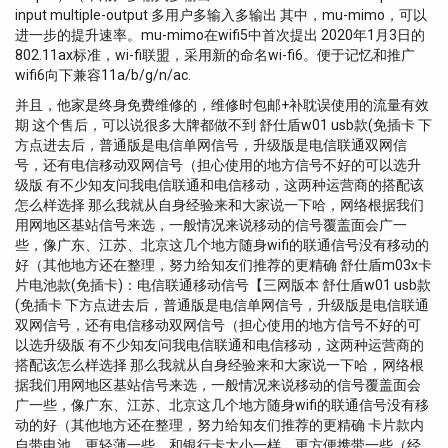
input multiple-output 多用户多输入多输出 其中，mu-mimo，可以
进一步的提升速率。mu-mimo在wifi5中首次提出 2020年1月3日的
802.11ax标准，wi-fi联盟，采用新的命名wi-fi6。便于记忆和推广
wifi6向下兼容11a/b/g/n/ac.
并且，他家是终身免费维修的，维修时包邮+补耽误使用的流量有效
期 这个售后，可以说很多大牌都做不到 舒仕盾w01 usb款(免插卡 下
方点进去后，普通版是电信单网信号，升级版是电信联通双网信
号，还有电信移动双网信号（担心使用的地方信号不好的可以选升
级版 有不少知友问我电信联通和电信移动，这两种运营商的搭配该
怎么样选择 那么我就从自身经验来和大家说一下哈，网络根据我们
用网地区基站信号来选，一般情况来说移动的信号覆盖面会广一
些，像广东、江苏、北京这几个地方随身wifi的联通信号没有移动的
好（其他地方还在整理，努力给知友们推荐的更精确 舒仕盾m03x卡
片电池款(免插卡)：电信联通移动信号【三网版本 舒仕盾w01 usb款
(免插卡 下方点进去后，普通版是电信单网信号，升级版是电信联通
双网信号，还有电信移动双网信号（担心使用的地方信号不好的可
以选升级版 有不少知友问我电信联通和电信移动，这两种运营商的
搭配该怎么样选择 那么我就从自身经验来和大家说一下哈，网络根
据我们用网地区基站信号来选，一般情况来说移动的信号覆盖面会
广一些，像广东、江苏、北京这几个地方随身wifi的联通信号没有移
动的好（其他地方还在整理，努力给知友们推荐的更精确 卡片款内
自带电池，更轻薄一些，和银行卡大小一样，更方便携带一些（经