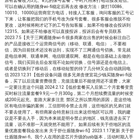
原有套餐改为5元、8元的保号套餐，平时只用来打电话接发短信。
可以在确认用的随身wi-fi稳定后再去改 修改方法：拨打10086、
10010、10000运营商官方电话，转接人工客服，询问客服的工号记
下来，让客服把我们的手机号改为保号套餐。很多客服会推脱不给
更改，这时候将刚才记下的工号告知客服，如果不给修改会投诉到
12315。如果还不给修改可以直接投诉，投诉后会有专员联系
2023.7.5【关于三网通随身wi-fi 很多商家在出售的时候会标注自己
的产品是接收三个运营商信号的（移动、联通、电信），不要相
信，因为目前技术还没有达到，实现不了三网通信号切换。常见就
是电信单网、联通单网、电信联通双网。都是在电信基础上去做的
信号，我们买回去后会发现不论如何切换，信号源还是在电信上。
或者是切换到了移动后，在移动短暂的待了几分钟又会自动跳回电
信 2023.12.31【低价设备问题 很多兄弟贪便宜花少钱买随身wi-fi设
备，买了以后流量资费很贵，充值流量后不能使用还不退费，大家
一定要注意这个问题 2024.2.12【低价套餐买入后第二个月套餐变贵
买时标注流量套餐9.9元一个月300g，第二个月想续费流量的时候变
成200元起充。套路大家多注意. 禁区之所以禁用的原因，是这些地
区有电信诈骗的案例，工信部明令禁止去用，这些地区的兄弟们就
不要去使用了。有些商家会特意标注出来这些地区可以用，我的建
议是不要去入手，因为本来就是明令禁止的地区，钱充值进去买了
流量，说不准那一天就突然不能用了。如果后续有关于些地区的流
量优惠套餐我会发出来 关于舒仕盾随身wi-fi】2023.1.17更新 关于舒
仕盾随身wi-fi。我个人在用的是芯片升级的usb版本，活动时期入手