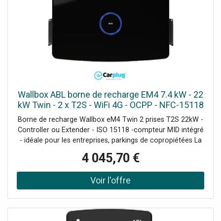
Wallbox ABL borne de recharge EM4 7.4 kW - 22
kW Twin - 2 x T2S - WiFi 4G - OCPP - NFC-15118
Borne de recharge Wallbox eM4 Twin 2 prises T2S 22kW -
Controller ou Extender - ISO 15118 -compteur MID intégré
- idéale pour les entreprises, parkings de copropiétées La
borne de recharge ABL Wallbox eM4 Twin est la solution
4 045,70 €
idéale pour les entreprises, les résidences, les parkings et
même les foyers. Dotée de prises de type 2S avec volets
de protection, cette borne de recharge doubles permet la
recharge simultanée de deux véhicules. Grâce à
l'application mobile, les câbles de charge peuvent être
verrouillés ou déverrouillés à tout moment pour une