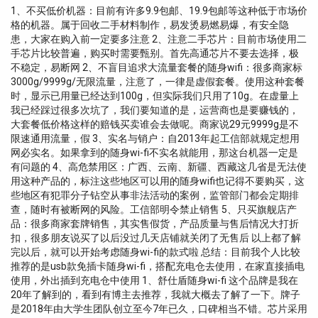
1、不买低价机器：目前有许多9.9包邮、19.9包邮等这种低于市场价
格的机器。属于回收二手材料制作，易发烫易燃易爆，有安全隐
患，大家在购入前一定要多注意 2、注意二手芯片：目前市场使用二
手芯片比较普遍，购买时需要甄别。首先高通芯片不要去选择，极
不稳定，易断网 2、不盲目追求大流量套餐的随身wifi：很多商家标
3000g/9999g/无限流量，注意了，一律是虚假套餐。使用这种套餐
时，显示已用量已经达到100g，但实际我们只用了10g。在虚量上
我已经踩过很多次坑了，我们要知道的是，运营商也是要赚钱的，
大套餐低价格这样的赔钱买卖谁会去做呢。商家说29元9999g是不
限速通用流量，假 3、实名与销户：自2013年起工信部就规定想用
网必实名。如果拿到的随身wi-fi不实名就能用，那这台机器一定是
有问题的 4、高危禁用区：广西、云南、新疆、西藏这几省是无法使
用这种产品的，标注这些地区可以用的随身wifi也记得不要购买，这
些地区有犯罪分子钻空从事非法活动的案例，监管部门都会定期排
查，随时有被断网的风险。工信部明令禁止销售 5、只买旗舰店产
品：很多商家套牌销售，其实售假货，产品质量与售后情况大打折
扣，很多朋友说买了以后没过几天店铺就关闭了无售后 以上都了解
完以后，就可以开始考虑随身wi-fi的款式啦 总结：目前我个人比较
推荐的是usb款免插卡随身wi-fi，搭配充电仓去使用，在家直接插电
使用，外出插到充电仓中使用 1、舒仕盾随身wi-fi 这个品牌是我在
20年了解到的，看到有博主去推荐，我就大概去了解了一下。牌子
是2018年由大学生团队创立至今7年已久，口碑相当不错。芯片采用