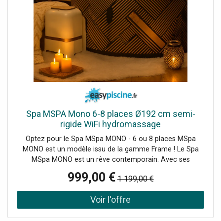
Spa MSPA Mono 6-8 places Ø192 cm semi-
rigide WiFi hydromassage
Optez pour le Spa MSpa MONO - 6 ou 8 places MSpa
MONO est un modèle issu de la gamme Frame ! Le Spa
MSpa MONO est un rêve contemporain. Avec ses
magnifiques bandes d'accent or champagne qui scintillent
999,00 €
1 199,00 €
et brillent à la lumière, ce magnifique spa offre une
atmosphère chaleureuse et accueillante. Le design est
intemporel et accrocheur pour s'harmoniser avec
l'esthétique de votre maison. [fsm display="image"