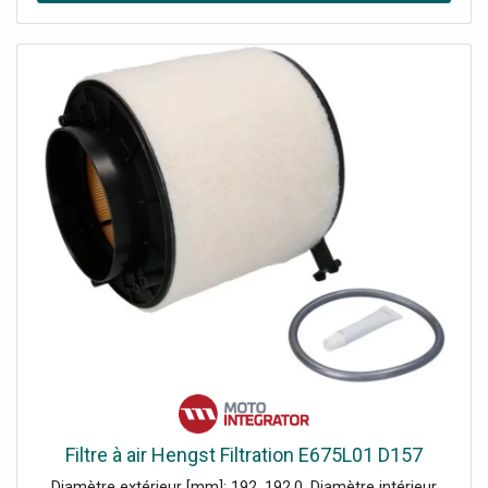
Filtre à air Hengst Filtration E675L01 D157
Diamètre extérieur [mm]: 192, 192,0. Diamètre intérieur