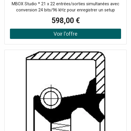
MBOX Studio * 21 x 22 entrées/sorties simultanées avec
conversion 24 bits/96 kHz pour enregistrer un setup
complet (jusqu'à 10x10 à 176,4/192 kHz). * 4 préamplis
598,00 €
micro/ligne Variable Z + 2 entrées instrument Variable Z
pour adapter l'impédance et optimiser le rendu de chaque
micro ou guitare/basse. * Monitoring avancé : contrôle
multi-moniteur, talkback intégré, 2 sorties casque avec
mix cue indépendant. * Création et contenu inclus : Pro
Tools Studio Perpetual et MBOX Ignition Pack, avec effets
en temps réel, Loopback, Bluetooth stéréo 2 voies. MBOX
Studio : une interface tout-en-un pensée comme le centre
névralgique du studio Conçue pour rassembler dans un
seul format desktop la connectique, le contrôle et la
souplesse qu'on attend d'un environnement de production
moderne, la MBOX Studio combine des entrées
nombreuses, des options de routage pratiques et une
ergonomie orientée " session ". Elle s'intègre
naturellement au flux de travail Pro Tools grâce à Pro
Tools Studio inclus, tout en restant idéale comme
interface principale pour enregistrer, éditer et mixer au
quotidien. Pour qui : producteurs, musiciens, podcasters et