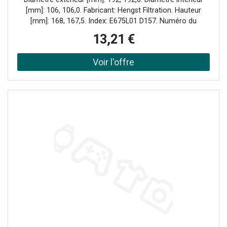
[mm]: 106, 106,0. Fabricant: Hengst Filtration. Hauteur
[mm]: 168, 167,5. Index: E675L01 D157. Numéro du
fabricant: E675L01 D157. Type de filtre: Cartouche
13,21 €
filtrante.