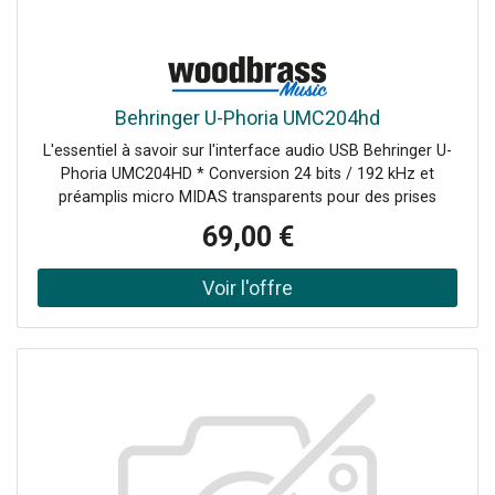
Behringer U-Phoria UMC204hd
L'essentiel à savoir sur l'interface audio USB Behringer U-
Phoria UMC204HD * Conversion 24 bits / 192 kHz et
préamplis micro MIDAS transparents pour des prises
nettes et détaillées. * 2 entrées / 4 sorties analogiques,
69,00 €
E/S MIDI, alimentation USB pour un setup mobile et
efficace. * Monitoring direct mono/stéréo avec balance "
Input/Playback " et pads par canal pour maîtriser la
dynamique. * Boîtier métal robuste, sortie casque dédiée
et niveaux séparés pour un contrôle précis en
enregistrement comme en live.Au coeur de la gamme U-
Phoria Située entre les modèles compacts et les
interfaces multicanaux, la U-Phoria UMC204HD s'impose
comme la référence 2 entrées / 4 sorties de la série. Elle
combine la qualité de préamplification MIDAS avec une
connectique flexible, pensée pour évoluer d'un simple