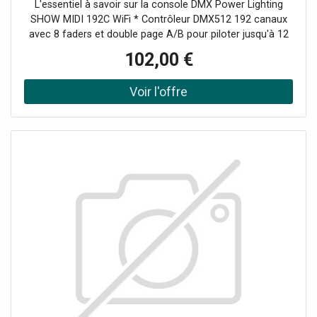
L'essentiel à savoir sur la console DMX Power Lighting
SHOW MIDI 192C WiFi * Contrôleur DMX512 192 canaux
avec 8 faders et double page A/B pour piloter jusqu'à 12
appareils de 16 canaux. * Sortie DMX sans fil intégrée en
102,00 €
WiFi 2.4 GHz avec 16 groupes ID pour des shows sans
câbles. * Pilotage MIDI, micro intégré pour le mode "
Music " et bouton " Black-Out " pour un noir salle
instantané. * Alimentation ultra flexible : secteur 9-12 V DC
ou batterie USB 5 V (power bank) pour une utilisation
partout.Maîtrisez vos shows en toute mobilité, sans
câbles Compacte, légère et pensée pour la route, la
Power Lighting SHOW MIDI 192C WiFi permet de déployer
un éclairage professionnel dans des contextes variés :
scènes de concert, clubs et bars, soirées DJ, mariages,
événements d'entreprise, théâtre ou installation fixe. La
transmission DMX sans fil élimine les longueurs de câble
et accélère vos montages, tandis que l'alimentation
possible par batterie USB 5 V sécurise vos prestations en
extérieur ou dans les lieux où les prises sont rares. Pour
qui est faite cette console DMX ? Elle s'adresse aux DJ
mobiles et animateurs qui veulent un contrôleur simple et
fiable, aux régisseurs lumière et techniciens événementiels