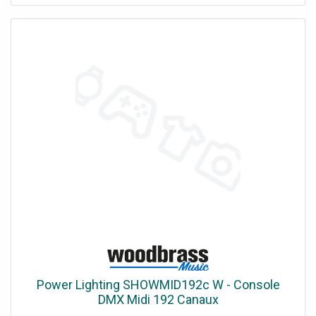
Système de bulles d'air : 138 jets Système de bulles d'air :
144 jets Chauffage Taux d'augmentation de la chaleur :
1,5 - 2,0°C par heure Température maximale de l'eau :
40°C Taux d'augmentation de la chaleur : 1,2 - 1,8°C par
heure Température maximale de l'eau : 40°C Certificat
UKCA / CE approved Dimensions des deux modèles du
Spa MONO [fsm display="image" ids="1171" link="0"]
Power Lighting SHOWMID192c W - Console
DMX Midi 192 Canaux