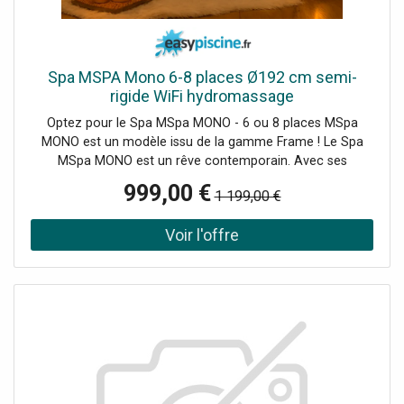
Spa MSPA Mono 6-8 places Ø192 cm semi-
rigide WiFi hydromassage
Optez pour le Spa MSpa MONO - 6 ou 8 places MSpa
MONO est un modèle issu de la gamme Frame ! Le Spa
MSpa MONO est un rêve contemporain. Avec ses
magnifiques bandes d'accent or champagne qui scintillent
999,00 €
1 199,00 €
et brillent à la lumière, ce magnifique spa offre une
atmosphère chaleureuse et accueillante. Le design est
intemporel et accrocheur pour s'harmoniser avec
l'esthétique de votre maison. [fsm display="image"
ids="1173" link="0"] [fsm display="image" ids="1172"
link="0"] Fonctionnalités du Spa MSpa MONO Application
MSpa Profitez du fonctionnement et de la convivialité
grâce à notre interface utilisateur intuitive. Recevez
facilement des conseils, des avis et des messages
d'alarme lors de vos déplacements afin d'être toujours au
courant. Boîtier de contrôle tout-en-un Toutes les