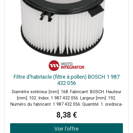
offre une solution rapide pour écouter une référence,
diffuser un playback, ou connecter des écouteurs sans fil
compatibles. Contrôle d'écoute : multi-moniteur, talkback
et accès direct Pour les sessions à plusieurs, le talkback
intégré simplifie la communication, tandis que le contrôle
des moniteurs de studio et les deux sorties moniteur
stéréo permettent de comparer un mix sur plusieurs
écoutes. Les quatre boutons assignables accélèrent les
actions courantes d'une simple pression, et l'accordeur
intégré aide à rester juste sans interrompre le flux de...
Filtre d'habitacle (filtre à pollen) BOSCH 1 987
432 056
Diamètre extérieur [mm]: 168. Fabricant: BOSCH. Hauteur
[mm]: 102. Index: 1 987 432 056. Largeur [mm]: 192.
Numéro du fabricant: 1 987 432 056. Quantité: 1. srednica-
wew-mm: 112.
8,38 €