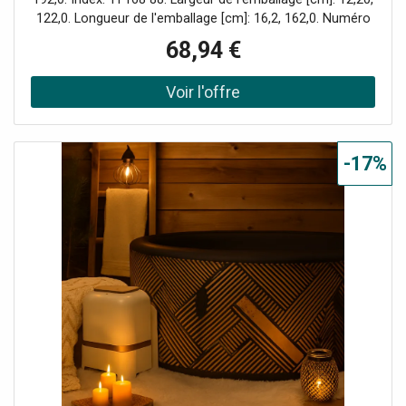
122,0. Longueur de l'emballage [cm]: 16,2, 162,0. Numéro
du fabricant: TI 168 88. Poids net [g]: 515,0, 576,0.
68,94 €
Température initiale [°c]: 88.
-17%