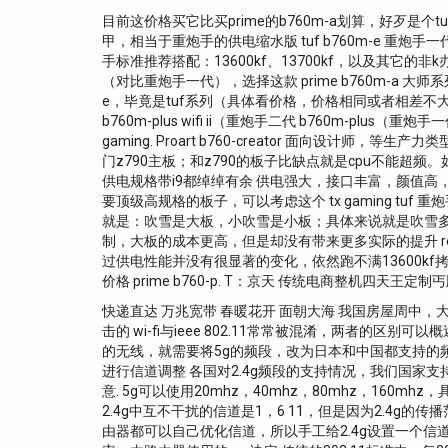
目前这价格买它比买prime的b760m-a划算，好歹是个t
甲，相当于重炮手的供电缩水版 tuf b760m-e 重炮手
手标准推荐搭配：13600kf、13700kf，以及其它的非
（对比重炮手一代），选择这款 prime b760m-a 
e，毕竟是tuf系列（具体看价格，价格相同或者相差不大就选t
b760m-plus wifi ii（重炮手二代 b760m-plus
gaming. Proart b760-creator 面
门z790主板；和z790的板子比缺点就是cpu不能超频。如
供电规格带i9都绰绰有余 供电强大，接口丰富，颜值高
要顶级高规格的板子，可以考虑这个 tx gaming 
就是：吹雪是大板，小吹雪是小板；具体来说就是吹雪多
制，大板的成本更高，但是却没有带来更多实际的提升 rog
过供电性能并没有很显著的变化，依然跑不满13600kf拷机，并
价格 prime b760-p. T：京天 传统电商整机四天王定制丐版 p：
快递直达 万兆宽带 春暖花开 面朝大海 我国房屋周
击的 wi-fi与ieee 802.11常常被混淆，两者的区别可
的无线，就需要将5g的频段，改为日本和中国都支持的频
进行信道调整 各国对2.4g频段的支持情况，我们国家支
意. 5g可以使用20mhz，40mhz，80mhz，160mh
2.4g中互不干扰的信道是1，6 11，但是因为2.4
由器都可以自己优化信道，所以手工给2.4g设置一个信道的