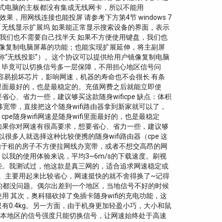
多台式电脑的主板都没有集成无线网卡，所以不能用
果，用网线连接也能投屏 请参考下方第4节 windows 7
「无线显示扩展坞 如果能正常显示搜索设备的界面，表示
，这样我们也不需要自己找半天 如果不方便使用键盘，我们也
给用户镜像复制电脑屏幕的功能；也能实现扩展延伸，将主副屏
官方功能称“无线投影”）。这个协议可以提供给用户镜像复制电脑
i，毕竟可以切换信号多一层保障，不用担心地区信号问
，容易损坏芯片，影响网速，机器的寿命也不会很长 有条
随身wifi里面最好的，也是最稳定的。充值网费之后就能立即使
、省力一些，建议够买这款随身wificpe 缺点：体积
移宽带，直接把这个随身wifi路由器拿到新家就可以了，
cpe随身wifi网速是随身wifi里面最好的，也是最稳定
如果你对网速有很高要求，想要省心、省力一些，建议够
多人就选择这种比较便携的随身wifi路由器（cpe 这
，由于租的房子不方便拉网线办宽带，或者不想交高昂的网
，以我的使用体验来说，平均3~6m/s的下载速度。刷视
些。我测试过，他这款是真三网的，适合追求网速稳定或
。主要用起来比较省心，网速挺快的就不舍得换了~记得
啥的都没问题。偶尔出差到一个地区，当地信号不好的时候
 其次，奥科猫砍掉了免插卡随身wifi的充电功能，这
只有0.4kg。另一方面，由于机身更加轻盈小巧，大小和鼠
根据本地区的信号强度只能切换信号，让网速始终处于高速