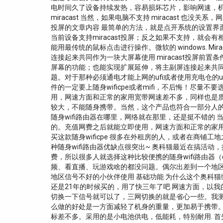
电时间久了设备持续发热，容易损坏芯片，影响网速，机器
miracast 当然，如果电脑不支持 miracast 
投屏的文章内容 最简单的方法，就是点开系统的设置界
当前设备支持miracast投屏；反之如果不支持，就会
能用最传统的鼠标点击进行操作。微软的 windows. 
连接起来共同作为一块大屏幕使用 miracast投屏前置条件
屏幕的功能；也能实现扩展延伸，将主副屏连接起来共同
题。对于那种必须通电才能上网的ufi或者使用充电仓的
件的一定要上随身wificpe或者mifi，不后悔！尽量不要选
用，网速方面和正常的家用宽带网速差不多，同样也是质量
较大，不能随身携带。当然，这个产品也符合一部分人的需
随身wifi路由器在哪里，网络就在那里，还是挺不错的 当然，
的。充值网费之后就能立即使用，网速方面和正常的家
买这款随身wificpe 很多在外租房的人，或者在商铺
种随身wifi路由器优缺点很突出~ 奥科猫最近在搞活
费，所以很多人就选择这种比较便携的随身wifi路由器（
频、看直播、玩游戏啥的都没问题。偶尔出差到一个地
地区信号不好的小伙伴使用 基础功能 为什么这个奥科
还是21年的时候买的，用了快三年了吧 网速方面，以
切换一下信号就可以了，三网切换的就是省心一些。我测
么做的好处是一方面减轻了机身的重量，更加易于携带。一般
标差不多。采用的是小电池供电，低能耗，特别耐用. 首