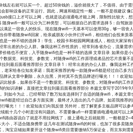
淘宝京东50块钱左右就可以买一个。超过50块钱的，溢价就很大了，不值得。
影响设备的正常运行。因此，网速和稳定性一般，一般不是很建议 像口红这
sb接口上才可以上网，也就是说必须通电才能上网，限制性比较大，想要带出
fi路由器 随身wifi一般可以分为三种类型，可以根据自己的需求选择 5：自
可以满足一宿舍人的快乐。现在随身wifi一天基本可以使用30g，够一宿
你带着随身wifi回家，给亲戚朋友小伙伴们开wifi，相信他们会投来羡慕感激
也是一种不错的选择 3：学生，校园卡和校园网网速感人，相信大家深有体会
1：经常出差的办公人群。像我这种工作性质的，经常到各省办公，流量需
带价格也不便宜，入手随身wifi也是一种不错的选择 文章目录. 如果你是
一个数据党、科技党、参数党，对随身wifi的工作原理或者品控芯片质量
接把文章拉到最后面看推荐部分 文章目录 1：经常出差的办公人群。像我这
这里，老宋给各位知友承诺：我老宋推荐的每一款随身wifi都是经过自己
该品牌从文章中删除，永久拉黑，并对其不负责品牌进行曝光！！！欢迎知友
知识比较多，如果你不是一个数据党、科技党、参数党，对随身wifi的工
ifi的知识讲解，直接把文章拉到最后面看推荐部分 本篇文章写于2019
血。到如今为止，已经帮助了数万知友选择到了合适的随身wifi，本篇文章
ifi都是经过自己多方面实测，最终才入选出的几个品牌。如若我推荐的随
行曝光！！！欢迎知友们向我反馈 另外对，想了解更多主板品牌可以参考 
一般续航十几个小时是没有问题的。不需要像ufi一样需要插电通电就可以上
wifi路由器说白了就是不用拉网线了，接上通电之后就能用，一般都是2~4
小，不适合随身携带 这几年在测试随身wifi的时候，也加了很多卖随身
，淘宝店铺如果要开这个随身wifi类目需要缴纳5万保证金，而京东则需