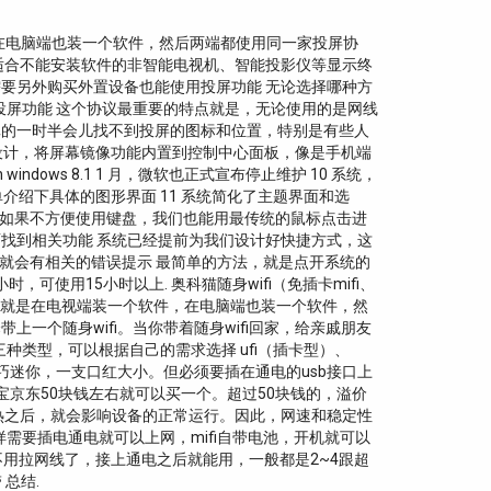
件，在电脑端也装一个软件，然后两端都使用同一家投屏协
适合不能安装软件的非智能电视机、智能投影仪等显示终
要另外购买外置设备也能使用投屏功能 无论选择哪种方
实现投屏功能 这个协议最重要的特点就是，无论使用的是网线
还真的一时半会儿找不到投屏的图标和位置，特别是有些人
，改变了选项设计，将屏幕镜像功能内置到控制中心面板，像是手机端
windows 8.1 1 月，微软也正式宣布停止维护 10 系统，
大家简单介绍下具体的图形界面 11 系统简化了主题界面和选
s 如果不方便使用键盘，我们也能用最传统的鼠标点击进
里面找到相关功能 系统已经提前为我们设计好快捷方式，这
支持，就会有相关的错误提示 最简单的方法，就是点开系统的
使用15小时以上. 奥科猫随身wifi（免插卡mifi、
要就是在电视端装一个软件，在电脑端也装一个软件，然
一个随身wifi。当你带着随身wifi回家，给亲戚朋友
三种类型，可以根据自己的需求选择 ufi（插卡型）、
，但是小巧迷你，一支口红大小。但必须要插在通电的usb接口上
宝京东50块钱左右就可以买一个。超过50块钱的，溢价
热之后，就会影响设备的正常运行。因此，网速和稳定性
i一样需要插电通电就可以上网，mifi自带电池，开机就可以
就是不用拉网线了，接上通电之后就能用，一般都是2~4跟超
总结.