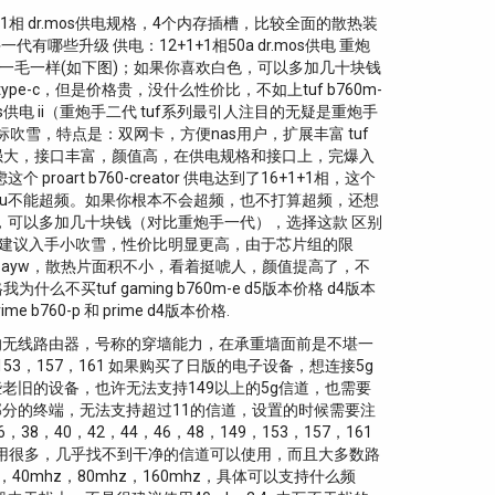
0+1相 dr.mos供电规格，4个内存插槽，比较全面的散热装
哪些升级 供电：12+1+1相50a dr.mos供电 重炮
除了配色，一毛一样(如下图)；如果你喜欢白色，可以多加几十块钱
e-c，但是价格贵，没什么性价比，不如上tuf b760m-
os供电 ii（重炮手二代 tuf系列最引人注目的无疑是重炮手
型主板，规格对标吹雪，特点是：双网卡，方便nas用户，扩展丰富 tuf
丰富 供电强大，接口丰富，颜值高，在供电规格和接口上，完爆入
t b760-creator 供电达到了16+1+1相，这个
cpu不能超频。如果你根本不会超频，也不打算超频，还想
白色，可以多加几十块钱（对比重炮手一代），选择这款 区别
重建议入手小吹雪，性价比明显更高，由于芯片组的限
版本的ayw，散热片面积不小，看着挺唬人，颜值提高了，不
买tuf gaming b760m-e d5版本价格 d4版本
e b760-p 和 prime d4版本价格.
用的无线路由器，号称的穿墙能力，在承重墙面前是不堪一
9，153，157，161 如果购买了日版的电子设备，想连接5g
些老旧的设备，也许无法支持149以上的5g信道，也需要
倍 部分的终端，无法支持超过11的信道，设置的时候需要注
8，40，42，44，46，48，149，153，157，161
信道占用很多，几乎找不到干净的信道可以使用，而且大多数路
0mhz，80mhz，160mhz，具体可以支持什么频