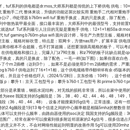
uf，tuf系列的供电都是dr.mos,大师系列都是传统的上下桥供电 供电：1
一代 重炮手二代 整体来说，升级的功能还算比较实用 重炮手二代相对重炮手一代有
k办公i7，i9处理器 b760m wifi tuf 重炮手换皮，真的只是换皮，
大师系列中散热装甲最全面，接口最丰富的，大师系列中的最强型号，支持前置typ
uf. Tuf系列最引人注目的无疑是重炮手 供电：12+1+1相50a dr.m
（重炮手一代 tuf gaming b760m-plus wifi 面向设计师，等生产力类
向设计师，等生产力类型主板，规格对标吹雪，特点是：双网卡，方便nas用户，扩展
果你根本不会超频，也不打算超频，还想要顶级高规格的板子，可以考虑这个 proar
，在供电规格和接口上，完爆入门z790主板；和z790的板子比缺点就是
tuf 重炮手换皮，真的只是换皮，除了配色，一毛一样(如下图)；如果你喜欢
了个m.2插槽（达到3个），如果不是必须使用3个m.2插槽的需求，严
 b760-f 供电达到了16+1+1相，这个供电规格带i9都绰绰有余 d5
且这个价格也吓人（2024/5/28日，京东价格：1049），这个价格我为什么不
攀升 t：京天 工包型号 p：攀升 b760-t 工包型号 和 prime b760-t prim
中，大部分是承重墙，钢筋水泥结构，对无线的损耗非常强，所以在家中使
以概述为ieee 我国支持的5g频段是：36，38，40，42，44，46，48，14
段（36，40，44，48），设备才能搜索到5g信号，正常连接。还有一
持的2.4g频段是1到13 每个信道之间的中心频率都是相隔5mhz的整数
z，具体可以支持什么频率，由路由器使用的soc决定 我国支持的5g频段是：36，3
g的传播范围广，经常在家中可以搜索到很多附近邻居家的2.4g信号，很多
意义并不大，不会对网络性能起到明显的改善作用 5g可以使用20mhz，4