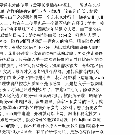
由于需要通电才能使用（需要长期插在电源上），所以在长期
样的随身wifi行业内叫做ufi，设备造价低，材质一
门必须额外再买一个充电仓才行 1：随身wifi（ufi
驾旅游人士，放在车上使用也是一个很不错的选择 3：学生，校
舍人进行快乐星球了 4：回家过年的返乡人员。由于家乡信
的目光 3：随身wifi路由器（cpe 2：租房的人群，
，随身wifi可以满足一宿舍人的快乐。现在随身wifi
求很大，有些地区信号还不好，所以我和我同事每人标配
小白，花几分钟看下这篇随身wifi选购攻略，将会少走很多
不是很感冒，只是想入手一款网速快而稳定性价比高的随身
种工作性质的，经常到各省办公，流量需求很大，有些地区信
多方面实测，最终才入选出的几个品牌。如若我推荐的随身
们向我反馈 如果你是小白，花几分钟看下这篇随身wifi
作原理或者品控芯片质量不是很感冒，只是想入手一款网速
年9月份，时间已经过去快5年了。在这5年期间，修修改改，
也因此入选了随身wifi圆桌研究院，被翻牌子啦！哈哈哈
身wifi出现限速、套餐虚量、商家不负责等的行为，就
微星b650主板的详细介绍参考 另外对，想了解更多主
网，mifi自带电池，开机就可以上网。网速和稳定性方面
跟超长天线，接收信号的能力特别强，比ufi和mifi网速
wifi的微商，但不知道什么原因一般没多久他们就都不干
要缴纳20万保证金，有平台给你兜底，更放心有保障一点