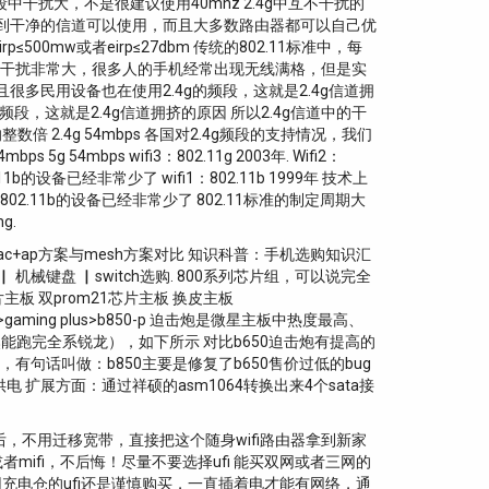
段中干扰大，不是很建议使用40mhz 2.4g中互不干扰的
找不到干净的信道可以使用，而且大多数路由器都可以自己优
mw或者eirp≤27dbm 传统的802.11标准中，每
信道中的干扰非常大，很多人的手机经常出现无线满格，但是实
，而且很多民用设备也在使用2.4g的频段，这就是2.4g信道拥
段，这就是2.4g信道拥挤的原因 所以2.4g信道中的干
.4g 54mbps 各国对2.4g频段的支持情况，我们
5g 54mbps wifi3：802.11g 2003年. Wifi2：
a，802.11b的设备已经非常少了 wifi1：802.11b 1999年 技术上
02.11b的设备已经非常少了 802.11标准的制定周期大
g.
提出 ▏ ac+ap方案与mesh方案对比 知识科普：手机选购知识汇
机械键盘 ▏switch选购. 800系列芯片组，可以说完全
主板 双prom21芯片主板 换皮主板
ming plus>b850-p 迫击炮是微星主板中热度最高、
能跑完全系锐龙），如下所示 对比b650迫击炮有提高的
句话叫做：b850主要是修复了b650售价过低的bug
电 扩展方面：通过祥硕的asm1064转换出来4个sata接
后，不用迁移宽带，直接把这个随身wifi路由器拿到新家
或者mifi，不后悔！尽量不要选择ufi 能买双网或者三网的
用充电仓的ufi还是谨慎购买，一直插着电才能有网络，通