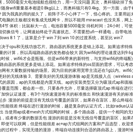
网，5000毫安大电池续航也很给力，用一天没问题 其次，奥科猫砍掉了免
wifi重量基本都是0.8kg以上，而奥科猫只有0.4kg。另一方面
？因为我真的用的挺久了，前阵子不小心摔了一下，怪心疼的。主要用起来
电脑的主板都没有集成无线网卡，所以不能用 miracast 也没关系，
4节 体积：比鼠标大一点，电池容量5000毫安 待机时间：24小时，可
度只能切换信号，让网速始终处于高速状态。不需要想ufi一样通电，自带电
s 8.1 了，这算是介于 win 7 到 win 10 的过渡系统，甚至比 win7.
决于cpu和无线功放芯片。路由器的系统更多是锦上添花。如果追求特殊
大量的计算，所以高端路由器的发热都会较大 因为wifi6的理论速度达到9.
的时候，wifi6才会是瓶颈。但是wifi6带来的新特性，与支持wifi6
路由器的系统更多是锦上添花。如果追求特殊的os层面的需求，可以考虑可以
bps。适合内网有大量数据传输的场景。因为目前的家用宽带主流还在1g以内。wif
更好的无线体验 3、需要良好的无线漫游体验 ap是无线接入点（wireless 
式的原因，ap的天线都是内置天线。ap的安装类型又分为吸顶式ap和面
覆盖范围，都会差一些。只要条件允许，尽量选择吸顶式ap 终端在进行漫
证速度，有3个与快速漫游有关的标准推出 和快速漫游有关的标准主要是三个：8
线起步. 漫游的前提是没有无线信号覆盖的盲区，如果存在盲区，那么终端
性能很差 终端在进行漫游的时候，越是复杂的认证方式，比如radius
出 当使用ap或者mesh方式组网的时候，多个路由器，提供一个相同的
包，或者有少量的数据丢包 漫游的前提是没有无线信号覆盖的盲区，如果
使可以联网，但是性能很差 ac+ap方式组网的方案和产品选型，欢迎查看
动的过程中，实现无缝的漫游，终端自动连接到合适的路由器上，漫游时候