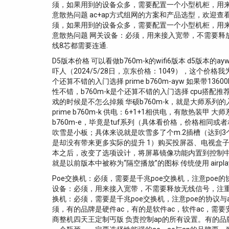
须，如果用到的设备众多，需要配置一个小型机柜，用
意散热问题 ac+ap方式组网的方案和产品选型，欢迎
须，如果用到的设备众多，需要配置一个小型机柜，用
意散热问题 网关设备：必须，用来接入宽带，不需要释
线8芯都需要连通.
D5版本价格 可以看做b760m-k的wifi6版本 d
吓人（2024/5/28日，京东价格：1049），这个价格我为什么不买
个还算不错的入门选择 prime b760m-ayw 如果带
性不错，b760m-k是个还算不错的入门选择 cpu搭配推荐
戏的时候是不怎么掉频 华硕b760m-k，就是大师系列的入
prime b760m-k 供电：6+1+1相供电，有散热
b760m-e，毕竟是tuf系列（具体看价格，价格相同或者相差不
吹雪是小板；具体来说就是吹雪多了个m.2插槽（达到
是却没有带来更多实际的提升 1）购买投屏器、电视盒子
本之后，改变了选项设计，将屏幕镜像功能内置到控制中心
就是以前版本中被称为“隔空播放”的图标 传统使用 airplay
Poe交换机：必须，需要是千兆poe交换机，注意poe
设备：必须，用来接入宽带，不需要释放无线信号，注重网
换机：必须，需要是千兆poe交换机，注意poe的协议
须，有的品牌是硬件ac，有的是软件ac，软件ac，需
商整机四天王定制丐版 负责控制ap的所有设置。有的品