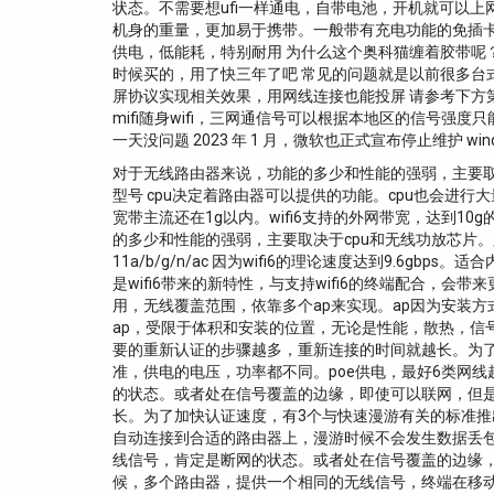
状态。不需要想ufi一样通电，自带电池，开机就可以上
机身的重量，更加易于携带。一般带有充电功能的免插卡随身
供电，低能耗，特别耐用 为什么这个奥科猫缠着胶带呢
时候买的，用了快三年了吧 常见的问题就是以前很多台式
屏协议实现相关效果，用网线连接也能投屏 请参考下方第
mifi随身wifi，三网通信号可以根据本地区的信号强
一天没问题 2023 年 1 月，微软也正式宣布停止维护 window
对于无线路由器来说，功能的多少和性能的强弱，主要取
型号 cpu决定着路由器可以提供的功能。cpu也会进行
宽带主流还在1g以内。wifi6支持的外网带宽，达到10g
的多少和性能的强弱，主要取决于cpu和无线功放芯片。
11a/b/g/n/ac 因为wifi6的理论速度达到9.6g
是wifi6带来的新特性，与支持wifi6的终端配合，会带来
用，无线覆盖范围，依靠多个ap来实现。ap因为安装方
ap，受限于体积和安装的位置，无论是性能，散热，信号
要的重新认证的步骤越多，重新连接的时间就越长。为了加快认
准，供电的电压，功率都不同。poe供电，最好6类网
的状态。或者处在信号覆盖的边缘，即使可以联网，但是
长。为了加快认证速度，有3个与快速漫游有关的标准推
自动连接到合适的路由器上，漫游时候不会发生数据丢
线信号，肯定是断网的状态。或者处在信号覆盖的边缘，即
候，多个路由器，提供一个相同的无线信号，终端在移