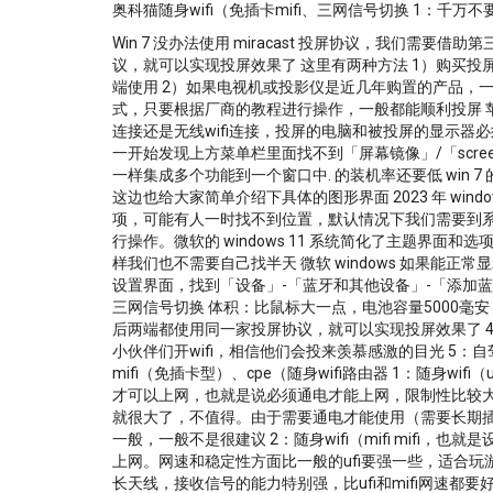
奥科猫随身wifi（免插卡mifi、三网信号切换 1：千万不
Win 7 没办法使用 miracast 投屏协议，我
议，就可以实现投屏效果了 这里有两种方法 1）购买
端使用 2）如果电视机或投影仪是近几年购置的产品，
式，只要根据厂商的教程进行操作，一般都能顺利投屏 苹果
连接还是无线wifi连接，投屏的电脑和被投屏的显示
一开始发现上方菜单栏里面找不到「屏幕镜像」/「screen m
一样集成多个功能到一个窗口中. 的装机率还要低 win 7 的过渡
这边也给大家简单介绍下具体的图形界面 2023 年 wind
项，可能有人一时找不到位置，默认情况下我们需要到系统
行操作。微软的 windows 11 系统简化了主题
样我们也不需要自己找半天 微软 windows 如果能
设置界面，找到「设备」-「蓝牙和其他设备」-「添加蓝牙或
三网信号切换 体积：比鼠标大一点，电池容量5000
后两端都使用同一家投屏协议，就可以实现投屏效果了 4
小伙伴们开wifi，相信他们会投来羡慕感激的目光 5：
mifi（免插卡型）、cpe（随身wifi路由器 1：随身w
才可以上网，也就是说必须通电才能上网，限制性比较大，
就很大了，不值得。由于需要通电才能使用（需要长期
一般，一般不是很建议 2：随身wifi（mifi mif
上网。网速和稳定性方面比一般的ufi要强一些，适合玩游戏
长天线，接收信号的能力特别强，比ufi和mifi网速都