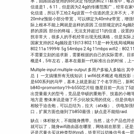
率，由路由器使用的soc决定 传统的802.11标准中，每
信道是1，6 11，但是因为2.4g的传播范围广，经
化信道，所以手工给2.4g设置一个信道的意义并不大，不会对网
20mhz预留小部分带宽，可以绑定为40mhz带宽，增
际上根本不能上网就是这样的原因 工信部规定的2.4g频段的最
挤的原因. 部分的终端，无法支持超过11的信道，设置的时
扰非常大，很多人的手机经常出现无线满格，但是实际上根本不
国家支持的2.4g频段是1到13 802.11是一种无线局域网标准，而wi-fi
802.11a 1999年 5g 54mbps 2.4g 11mbps wifi2：
不需要立刻的追求新，需要根据的自己的实际需求。目前的路由器，
概是4，5年左右，基本在最新一代标准出台的时候，上一个标
Multiple-input multiple-output 多用户
总 ▏ 一文搞懂所有无线知识 ▏wifi6技术概述 电视投影
是600系列的马甲，基本上就是新起了个名字而已，新800系
b840=promontory19=b550芯片组 微星目前一
出货量最大的型号，竞品是华硕的重炮手、技嘉的小雕等 
地方是 整体来说是做了不少比较实用的优化，但是供电缩水
相较于迫击炮，可以总结为，拉大（atx板）、供电加强版本；
口，扩展方面也做到了b850最强；缺点是不能组raid.
缺点：体积较大，不能随身携带。当然，这个产品也符合一
就可以了，随身wifi路由器在哪里，网络就在那里，还是挺不错
还是尽量去买这种类型的mifi，毕竟可以切换信号多一