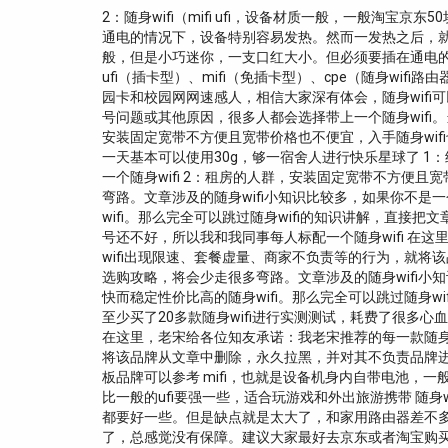
2：随身wifi（mifi ufi，设备材质一般，一般
通电的情况下，设备特别容易发热。然而一发热之后，就会
般，但是小巧迷你，一支口红大小。但必须要插在通电的u
ufi（插卡型）、mifi（免插卡型）、cpe（随身wi
园卡和校园网网速感人，相信大家深有体会，随身wifi
号问题或其他原因，很多人都会选择带上一个随身wifi。当
安装固定宽带不方便且宽带价格也不便宜，入手随身wifi
一天基本可以使用30g，够一宿舍人进行快乐星球了 
一个随身wifi 2：租房的人群，安装固定宽带不方便且宽
弯路。文章涉及的随身wifi小知识比较多，如果你不是
wifi。那么完全可以跳过随身wifi的知识讲解，直
号还不好，所以我和我同事每人标配一个随身wifi 在
wifi出现限速、套餐虚量、商家不负责等的行为，就将
选购攻略，将会少走很多弯路。文章涉及的随身wifi小
快而稳定性价比高的随身wifi。那么完全可以跳过随身w
至少买了20多款随身wifi进行实测测试，耗费了很多心
在这里，老宋给各位知友承诺：我老宋推荐的每一款随身w
将该品牌从文章中删除，永久拉黑，并对其不负责品牌进
板品牌可以参考 mifi，也就是设备机身内自带电池，
比一般的ufi要强一些，适合玩游戏和外出旅游携带 随身
都要好一些。但是缺点就是太大了，和家用路由器差不多大
了，总感觉没有保障。建议大家最好去京东或者淘宝购买