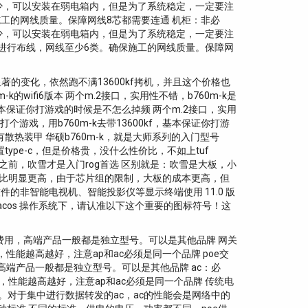
少，可以安装在弱电箱内，但是为了系统稳定，一定要注
施工的网线质量。保障网线8芯都需要连通 机柜：非必
少，可以安装在弱电箱内，但是为了系统稳定，一定要注
进行布线，网线至少6类。确保施工的网线质量。保障网
显著的变化，依然跑不满13600kf拷机，并且这个价格也
60m-k的wifi6版本 两个m.2接口，实用性不错，b760m-k是
kf，基本保证你打游戏的时候是不怎么掉频 两个m.2接口，实用
打个游戏，用b760m-k去带13600kf，基本保证你打游
，有散热装甲 华硕b760m-k，就是大师系列的入门型号
type-c，但是价格贵，没什么性价比，不如上tuf
吹雪没有出来之前，吹雪才是入门rog首选 区别就是：吹雪是大板，小
价比明显更高，由于芯片组的限制，大板的成本更高，但
非智能电视机、智能投影仪等显示终端使用 11.0 版
cos 操作系统下，请认准以下这个重要的图标符号！这
省费用，高端产品一般都是独立型号。可以是其他品牌 网关
能越高越好，注意ap和ac必须是同一个品牌 poe交
，高端产品一般都是独立型号。可以是其他品牌 ac：必
，性能越高越好，注意ap和ac必须是同一个品牌 传统电
。对于集中进行数据转发的ac，ac的性能会是网络中的