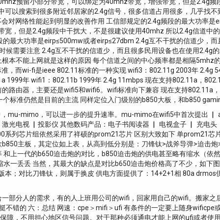
20mhz预留小部分带宽，可以绑定为40mhz带宽，增强带宽，但是2.4g频
常在家中可以搜索到很多附近邻居家的2.4g信号，很多信道占用很多，几乎
络性能起到明显的改善作用 工信部规定的2.4g频段的最大功率是eirp≤500
强带宽，但是2.4g频段中干扰大，不是很建议使用40mhz 所以2.4g
大功率是eirp≤500mw或者eirp≤27dbm 2.4g互不干扰的信道少
候需要注意 2.4g互不干扰的信道少，而且很多民用设备也在使用2.4g的频
能上网就是这样的原因 每个信道之间的中心频率都是相隔5mhz的整数倍 2
是ieee 802.11标准的一种实现 wifi3：802.11g 2003年 2.4g 54mbps 
802.11a 1999年 wifi1：802.11b 1999年 2.4g 11mbps 现在支持802.11
主要还是wifi5和wifi6。wifi标准向下兼容 现在支持802.11a，8
准仍然是目前的主流 同样定位入门级别的b850大板，和b850 gamin
多输入多输出 其中，mu-mimo，可以进一步的提升速率。mu-mimo在wifi5中首次
：激光电视 ▏投影仪 其他数码产品：电子书阅读器 ▏ 电视盒子 ▏ 充电头 ▏ 
列芯片组依然采用了祥硕的prom21芯片 区别大致如下 单prom21芯片
共出了5款b850主板，其定位如上表，从高到低分别是：刀锋钛>战斧导弹>迫击炮>ga
和上一代的b650迫击炮的对比，b850迫击炮的供电甚至略有缩水（依然
一丢丢 当然，其最大的缺点是对比b650迫击炮价格高了不少，如下图，有
对比刀锋钛，则属于换皮 供电方面提供了：14+2+1相 80a drmos供
部分人的需求，有的人上班用公司的wifi，回家用自己的wifi。搬家之
的 六：总结 网速：cpe＞mifi＞ufi 有条件的一定要上随身wificpe
层保障，不用担心地区信号问题。对于那种必须通电才能上网的ufi或者使