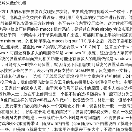
要购买低价机器.
们需要借助第三方工具的私有投屏协议实现投屏功能。主要就是在电视端装一个软
投屏器、电视盒子之类的外置设备，并利用厂商配套的投屏软件进行投屏。
一般都是可以安装第三方软件的，甚至有些会内置投屏软件。这时候就不需
电脑出厂使用的是 macos 操作系统，是通过自家的 airplay 协议
器必须处于同一个网络中 对于苹果电脑用户来说，可能刚开始上手的时候
irroring」的图标 苹果在 macos big sur 11.0 版本之后
系统，甚至比 win7 的装机率还要低 win 10 7 到 了，这算是介于 win 
ows 7. 可能还有很多人的电脑依然是 windows 10 系统，这边也给
的设置菜单里面找到相关功能 可能还有很多人的电脑依然是 window
界面和选项，可能有人一时找不到位置，默认情况下我们需要到系统的设置菜单
正常显示搜索设备的界面，表示当前设备支持miracast投屏；反之如果不
其他设备」，选择「无线显示扩展坞 投屏的文章内容 待机时间：24小时，可
毫安 投屏协议，我们需要借助第三方工具的私有投屏协议实现投屏功能。主
：回家过年的返乡人员。由于家乡信号问题或其他原因，很多人都会选择带上
自驾旅游人士，放在车上使用也是一个很不错的选择 随身wifi一般可以分为
ifi（ufi 像口红这样的随身wifi行业内叫做ufi，设备造价低，材质一般
想要带出门必须额外再买一个充电仓才行 ufi，设备材质一般，一般淘
插在电源上），所以在长期通电的情况下，设备特别容易发热。然而一发
i，也就是设备机身内自带电池，一般续航十几个小时是没有问题的。不需要像uf
和外出旅游携带 3：随身wifi路由器（cpe 随身wifi路由器说白了
要好一些。但是缺点就是太大了，和家用路由器差不多大小，不适合随身携带 