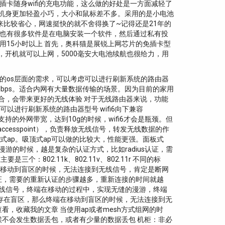
插卡随身wifi的充电功能，这么做的好处是一方面减轻了
，由于机身更加轻盈小巧，大小和鼠标差不多。采用的是小电池
比较省心，网速挺快的就不舍得换了~记得还是21年的
网上也有很多软件是在电脑安装一个软件，然后通过私有投
使用15小时以上 首先，奥科猫是展锐上网芯片的免插卡型
池，开机就可以上网，5000毫安大电池续航也很给力，用
的os层面的需求，可以考虑可以进行刷新系统的路由器
6gbps。适合内网有大量数据传输的场景。因为目前的家用
的终端配合，会带来更好的无线体验 对于无线路由器来说，功能
进行刷新系统的路由器型号 wifi6向下兼容
i6支持的外网带宽，达到10g的时候，wifi6才会是瓶颈。但
accesspoint），负责释放无线信号，转发无线数据的作
板式ap。吸顶式ap可以做的比较大，性能更强。面板式
游的时候，越是复杂的认证方式，比如radius认证，需
02.11k、802.11v、802.11r 不同的标
在移动到盲区的时候，无法连接到无线信号，肯定是断网
认证，需要的重新认证的步骤越多，重新连接的时间就越
无线信号，终端在移动的过程中，实现无缝的漫游，终端
存在盲区，那么终端在移动到盲区的时候，无法连接到无
，收藏我的文章 当使用ap或者mesh方式组网的时
不会发生数据丢包，或者有少量的数据丢包 机柜：非必