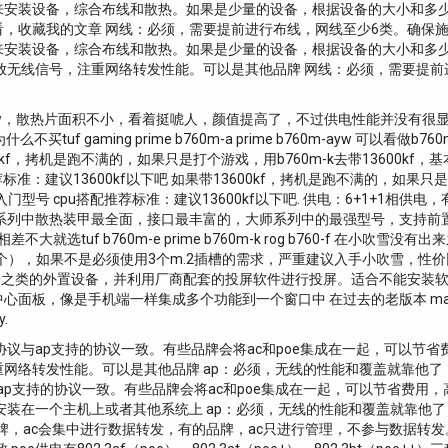
来安装设备，综合布线和散热。如果是少量的设备，根据设备的大小和多
查看，收藏我的文章 网线：必须，需要提前进行布线，网线至少6类。确保
来安装设备，综合布线和散热。如果是少量的设备，根据设备的大小和多
放无线信号，注重网络转发性能。可以是其他品牌 网线：必须，需要提前
5版本的ayw，散热片面积不小，看着挺唬人，颜值提高了，不过供电性能并没有很
tuf gaming prime b760m-a prime b760m-ayw 可以看做b7
13600kf，拷机是跑不满的，如果只是打个游戏，用b760m-k去带13600
标准：建议13600kf以下吧 如果带13600kf，拷机是跑不满的，如果只是
门型号 cpu搭配推荐标准：建议13600kf以下吧. 供电：6+1+1相供电
装甲 大师系列中散热装甲最全面，接口最丰富的，大师系列中的最强型号，支持前置
大就选tuf b760m-e prime b760m-k rog b760-f 在小
3个），如果不是必须使用3个m.2插槽的需求，严重建议入手小吹雪，性
之类的外置设备，并利用厂商配套的投屏软件进行投屏。适合不能安装软件的
面板，像是手机端一样集成多个功能到一个窗口中 在过去的老版本 ma
.
的协议与ap支持的协议一致。有些品牌会将ac和poe集成在一起，可以节
络转发性能。可以是其他品牌 ap：必须，无线的性能和覆盖就靠他了，性
与ap支持的协议一致。有些品牌会将ac和poe集成在一起，可以节省费用
要安装在一个主机上或者其他系统上 ap：必须，无线的性能和覆盖就靠他了
牌，ac会集中进行数据转发，有的品牌，ac只进行管理，不参与数据转发