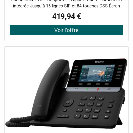
intégrée Jusqu’à 16 lignes SIP et 84 touches DSS Écran
tactile couleur 7’’ (17,7cm) Haut-parleur 3W Suppression
419,94 €
de bruit par IA et Acoustic Shield Conférences locales
jusqu’à 10 participants Wifi 6 double bande et Bluetooth
5.0 intégrés Sécurité 3 niveaux : appareil, réseau,
transmission Revêtement antimicrobien : supporte l'usage
intensif