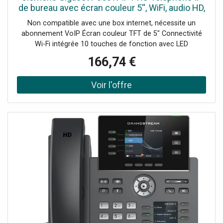
de bureau avec écran couleur 5'', WiFi, audio HD,
10 touches de fonction et double port USB.
Non compatible avec une box internet, nécessite un
abonnement VoIP Écran couleur TFT de 5" Connectivité
Wi-Fi intégrée 10 touches de fonction avec LED
multicolore Audio HD avec réduction du bruit 2 ports USB
166,74 €
2.0 Type A Prise en charge de jusqu'à 12 comptes SIP
Annuaire local de 2000 contacts Compatible avec le
module P800 KEY PRO