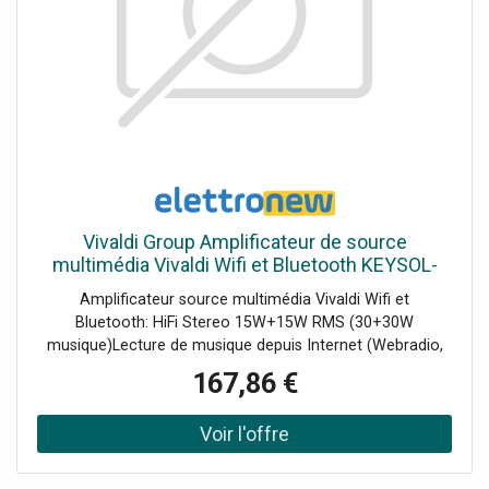
Vivaldi Group Amplificateur de source
multimédia Vivaldi Wifi et Bluetooth KEYSOL-
15S
Amplificateur source multimédia Vivaldi Wifi et
Bluetooth: HiFi Stereo 15W+15W RMS (30+30W
musique)Lecture de musique depuis Internet (Webradio,
Spotify ), depuis l'USB ou depuis vos appareils via
167,86 €
Bluetooth ou AirPlayTéléchargez l'application gratuite
VIVALDI sur Play Store et App Store