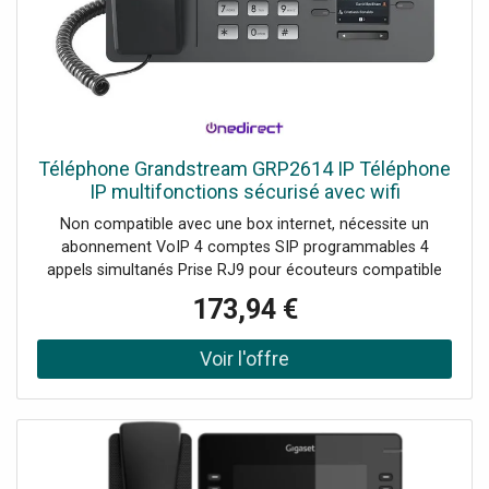
Téléphone Grandstream GRP2614 IP Téléphone
IP multifonctions sécurisé avec wifi
Non compatible avec une box internet, nécessite un
abonnement VoIP 4 comptes SIP programmables 4
appels simultanés Prise RJ9 pour écouteurs compatible
avec les micro-casques Son full HD large bande avec
173,94 €
OPUS et G.722 Fonction de connection Wifi et bluetooth
V5 Écran LCD couleur x 2 Protection de l'entreprise avec
démarrage et micrologiciel crypté Conférence à 3 et haut-
parleur mains libres 4 touches de lignes polyvalentes
Compatible 3cx