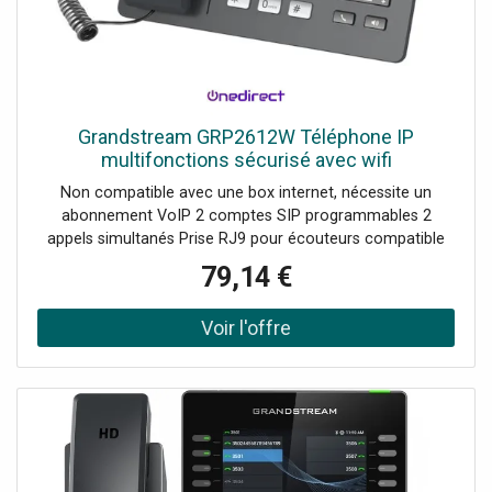
Grandstream GRP2612W Téléphone IP
multifonctions sécurisé avec wifi
Non compatible avec une box internet, nécessite un
abonnement VoIP 2 comptes SIP programmables 2
appels simultanés Prise RJ9 pour écouteurs compatible
avec les micro-casques Son full HD large bande avec
79,14 €
OPUS et G.722 Fonction de connection Wifi Écran LCD
couleur Protection de l'entreprise avec démarrage et
micrologiciel crypté Conférence à 3 et haut-parleur mains
libres 4 touches de lignes polyvalentes Compatible 3cx