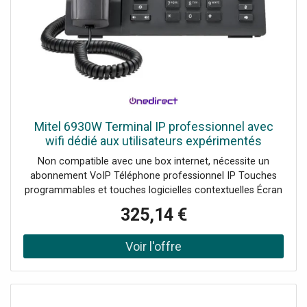
Mitel 6930W Terminal IP professionnel avec
wifi dédié aux utilisateurs expérimentés
Non compatible avec une box internet, nécessite un
abonnement VoIP Téléphone professionnel IP Touches
programmables et touches logicielles contextuelles Écran
LCD rétroéclairé couleur de 4,3" : Grande lisibilité Port USB
325,14 €
intégré : chargement du smartphone Technologie
Bluetooth 5.2 intégré Ports Gigabit Ethernet : rapidité et
fiabilité Nouvelle version : connexion Wifi embarquée