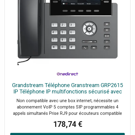
Grandstream Téléphone Granstream GRP2615
IP Téléphone IP multifonctions sécurisé avec
wifi
Non compatible avec une box internet, nécessite un
abonnement VoIP 5 comptes SIP programmables 4
appels simultanés Prise RJ9 pour écouteurs compatible
avec les micro-casques Son full HD large bande avec
178,74 €
OPUS et G.722 Fonction de connection Wifi et bluetooth
V5 Écran LCD couleur 4.3" Protection de l'entreprise avec