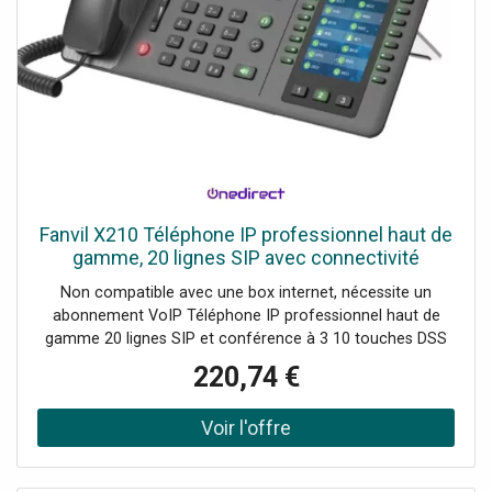
Fanvil X210 Téléphone IP professionnel haut de
gamme, 20 lignes SIP avec connectivité
Bluetooth et WiFi
Non compatible avec une box internet, nécessite un
abonnement VoIP Téléphone IP professionnel haut de
gamme 20 lignes SIP et conférence à 3 10 touches DSS
sur l'écran couleur principal 4.3" Jusqu'à 96 touches SDP
220,74 €
sur 2 écrans 3.5" Bluetooth intégré, connectivité WiFi
Support réglable, 2 positions : 40° et 50° Appel vidéo
Recommandé par 3cx