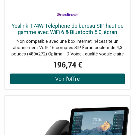
Yealink T74W Téléphone de bureau SIP haut de
gamme avec WiFi 6 & Bluetooth 5.0, écran
couleur 4,3″, 16 comptes SIP - idéal pour les
Non compatible avec une box internet, nécessite un
communications
abonnement VoIP 16 comptes SIP Écran couleur de 4,3
pouces (480×272) Optima HD Voice : qualité vocale claire
Connectivité avancée : Bluetooth 5.0 et WI-Fi 6 Prend en
196,74 €
charge les casques USB et Bluetooth Alimentation via PoE
Fonctions de sécurité : cryptage matériel TEE, Linux 6.1,
double système Évolutif : ajout de 3 modules d'extension
EXP55 max.