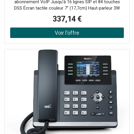
abonnement VoIP Jusqu’à 16 lignes SIP et 84 touches
DSS Écran tactile couleur 7’’ (17,7cm) Haut-parleur 3W
Suppression de bruit par IA et Acoustic Shield
337,14 €
Conférences locales jusqu’à 10 participants Wifi 6 double
bande et Bluetooth 5.0 intégrés Sécurité avancée : triple
anneau (appareil, réseau, transmission) Design robuste et
antimicrobien : supporte l'usage intensif