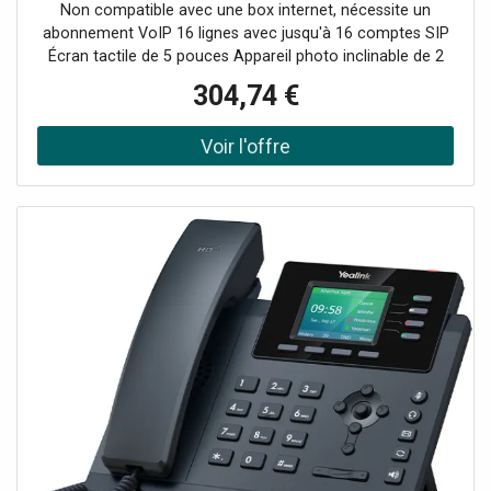
Non compatible avec une box internet, nécessite un
abonnement VoIP 16 lignes avec jusqu'à 16 comptes SIP
Écran tactile de 5 pouces Appareil photo inclinable de 2
mégapixels avec obturateur de confidentialité Fonctionne
304,74 €
sous Android 11 Bluetooth 5.0 pour les téléphones
mobiles et les casques Bluetooth Wi-Fi 5 double bande
(2,4 GHz et 5 GHz) Port USB 3.0, USB 2.0, casque RJ9
avec EHS Audioconférence HD à 10 voies et
vidéoconférence à 3 voies