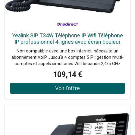
Yealink SIP T34W Téléphone IP Wifi Téléphone
IP professionnel 4 lignes avec écran couleur
2,4’’, Wifi bi-bande intégré, audio HD et double
Non compatible avec une box internet, nécessite un
port
abonnement VoIP Jusqu’à 4 comptes SIP : gestion multi-
comptes et appels simultanés Wifi bi-bande 2,4/5 GHz
intégré : déploiement flexible sans prise réseau dédiée
109,14 €
Écran couleur 2,4’’ rétroéclairé (320 x 240) Audio HD +
filtrage de bruit : appels plus clairs en open space Double
port Gigabit Ethernet avec PoE : intégration réseau flexible
Compatible casques USB et Bluetooth (via dongle)
Conférence 5 participants : collaboration au quotidien