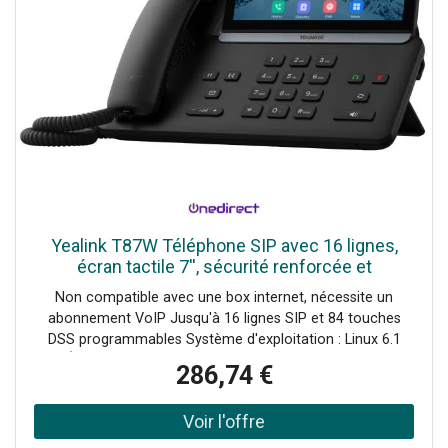
Yealink T87W Téléphone SIP avec 16 lignes,
écran tactile 7'', sécurité renforcée et
connectivité avancée (Wifi, Bluetooth).
Non compatible avec une box internet, nécessite un
abonnement VoIP Jusqu'à 16 lignes SIP et 84 touches
DSS programmables Système d'exploitation : Linux 6.1
Écran tactile couleur 7’’ (800 × 480px) Audio HD :
286,74 €
suppression de bruit par IA et Acoustic Shield
Conférences locales jusqu’à 10 participants Wifi 6 double
bande et Bluetooth 5.0 intégrés Ports Gigabit Ethernet,
USB-A et USB-C Sécurité 3 niveaux : appareil, réseau,