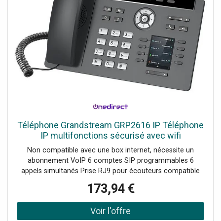
Téléphone Grandstream GRP2616 IP Téléphone
IP multifonctions sécurisé avec wifi
Non compatible avec une box internet, nécessite un
abonnement VoIP 6 comptes SIP programmables 6
appels simultanés Prise RJ9 pour écouteurs compatible
avec les micro-casques Son full HD large bande avec
173,94 €
OPUS et G.722 Fonction de connection Wifi et bluetooth
V5 Écran LCD couleur 4.3" Protection de l'entreprise avec
démarrage et micrologiciel crypté Conférence à 3 et haut-