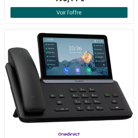
du bruit 2 ports USB 2.0 Type A Jusqu’à 12 comptes SIP
pris en charge Répertoire local de 2000 contacts
Compatible avec le module P800 KEY PRO