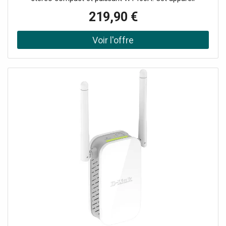
innovant peut transformer n'importe quelle paire de haut-
219,90 €
parleurs en un système audio multi-pièces HiFi sans fil
grâce à l'amplificateur numérique de classe D intégré. (Il
est équipé d'une fonction WIFI pour connecter vos haut-
parleurs à votre réseau domestique et lire de la musique
avec n'importe quel lecteur compatible Air-play, DLNA
(Android) ou Q-play. Diffusez facilement votre musique
préférée via le streaming BT ou à partir de services de
streaming sur votre smartphone, votre tablette ou votre
home media center et créez un son de grande qualité
dans plusieurs pièces. L'avenir de la technologie audio
domestique intelligente !Système audio multiroom
compact, Amplificateur numérique de classe D 4x 60W,
Amplificateur stéréo Wi-Fi Plug and Play, Peut être utilisé
avec l'application Legacy player (Android et iOS),
Récepteur BT pour le streaming audio, 10 préréglages
personnalisables (programmables via l'application),
Fonctionne également avec la plupart des autres services
de diffusion en continu, Entrée RCA et USB, Connexion
Ethernet RJ45, Indicateur LED pour les différentes
fonctions, Alimentation électrique stable et économe en