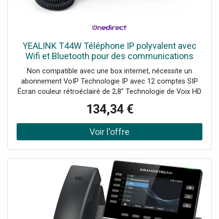
YEALINK T44W Téléphone IP polyvalent avec
Wifi et Bluetooth pour des communications
professionnelles toujours claires.
Non compatible avec une box internet, nécessite un
abonnement VoIP Technologie IP avec 12 comptes SIP
Écran couleur rétroéclairé de 2,8'' Technologie de Voix HD
Optima pour des appels clairs 2 ports Gigabit Ethernet
134,34 €
Bluetooth 4.2 : ajoutez un casque sans-fil ! Wi-Fi bi-bande
(2,4G et 5G) intégré Prend en charge les modules
d'extension