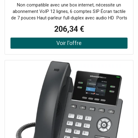
gérer jusqu'à 6 comptes SIP et 12 lignes.
Non compatible avec une box internet, nécessite un
abonnement VoIP 12 lignes, 6 comptes SIP Écran tactile
de 7 pouces Haut-parleur full-duplex avec audio HD Ports
Ethernet 2 Gb, PoE Bluetooth Panneau avant
206,34 €
interchangeable pour la personnalisation Prise RJ9 pour
casque d'écoute permettant l'EHS avec Poly Wi-Fi bi-
bande intégré (2.4Ghz et 5Ghz).