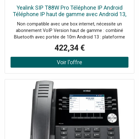
Yealink SIP T88W Pro Téléphone IP Android
Téléphone IP haut de gamme avec Android 13,
écran tactile 7’’, combiné Bluetooth BTH88
Non compatible avec une box internet, nécessite un
inclus, Wifi
abonnement VoIP Version haut de gamme : combiné
Bluetooth avec portée de 10m Android 13 : plateforme
moderne avec fonctions de sécurité Écran tactile 7’’
422,34 €
ajustable : navigation rapide, productivité accrue Audio HD
avec technologie Yealink Noise Proof Jusqu’à 16
comptes VoIP et conférence audio 10 participants Wifi bi-
bande, Bluetooth 5.0 et double port Gigabit PoE :
connectivité complète