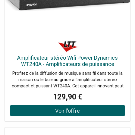
Amplificateur stéréo Wifi Power Dynamics
WT240A - Amplificateurs de puissance
bicanaux
Profitez de la diffusion de musique sans fil dans toute la
maison ou le bureau grâce à l'amplificateur stéréo
compact et puissant WT240A. Cet appareil innovant peut
transformer n'importe quelle paire d'enceintes en un
129,90 €
système audio HiFi multi-pièces sans fil grâce à
l'amplificateur numérique de classe D intégré à la pointe
de la technologie. (puissance de 2x 40 Watt) Il est équipé
de la fonction WIFI pour connecter vos enceintes à votre
réseau domestique et lire de la musique avec n'importe
quel lecteur compatible Air-play, DLNA (Android) ou Q-