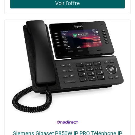
démarrage et micrologiciel crypté Conférence à 3 et haut-
parleur mains libres 10 touches de lignes polyvalentes
Siemens Gigaset P850W IP PRO Téléphone IP