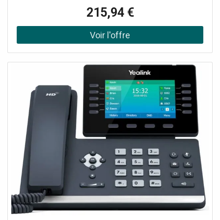
(960 × 480px) Audio HD optimisé par IA et technologie
215,94 €
Acoustic Shield Conférences locales jusqu’à 10
participants Wifi 6 double bande et Bluetooth 5.0 intégrés
Ports Gigabit Ethernet, USB-A et USB-C Sécurité 3 niveaux
: appareil, réseau, transmission Durable : matériaux
antimicrobiens + emballages écologiques