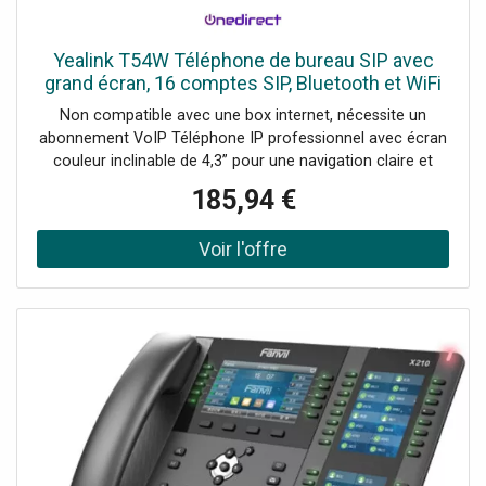
Yealink T54W Téléphone de bureau SIP avec
grand écran, 16 comptes SIP, Bluetooth et WiFi
Non compatible avec une box internet, nécessite un
abonnement VoIP Téléphone IP professionnel avec écran
couleur inclinable de 4,3” pour une navigation claire et
confortable au bureau Wi-Fi double bande et Bluetooth
185,94 €
intégrés pour une connectivité flexible sans câblage
supplémentaire Qualité audio Yealink Optima HD et
technologie Acoustic Shield pour des conversations
nettes et professionnelles Jusqu’à 16 comptes SIP pour
gérer efficacement plusieurs lignes et flux d’appels Port
USB 2.0 pour casque USB, enregistrement d’appels ou
module d’extension Ports Gigabit Ethernet avec PoE pour
une installation rapide et une connexion réseau haute
performance