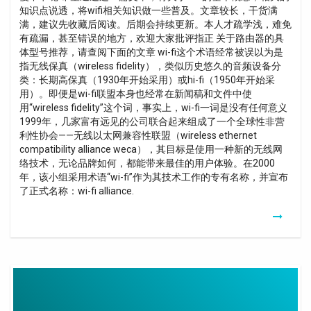
知识点说透，将wifi相关知识做一些普及。文章较长，干货满
满，建议先收藏后阅读。后期会持续更新。本人才疏学浅，难免
有疏漏，甚至错误的地方，欢迎大家批评指正 关于路由器的具
体型号推荐，请查阅下面的文章 wi-fi这个术语经常被误以为是
指无线保真（wireless fidelity），类似历史悠久的音频设备分
类：长期高保真（1930年开始采用）或hi-fi（1950年开始采
用）。即便是wi-fi联盟本身也经常在新闻稿和文件中使
用“wireless fidelity”这个词，事实上，wi-fi一词是没有任何意义
1999年，几家富有远见的公司联合起来组成了一个全球性非营
利性协会——无线以太网兼容性联盟（wireless ethernet
compatibility alliance weca），其目标是使用一种新的无线网
络技术，无论品牌如何，都能带来最佳的用户体验。在2000
年，该小组采用术语“wi-fi”作为其技术工作的专有名称，并宣布
了正式名称：wi-fi alliance.
Box
Internet
Wifi