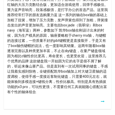
红轴的大压力克数结合版，更加适合游戏使用，回弹手感极佳。
重力蓝声音响亮，段落感极强，是打字办公的首选产品。这里我
推荐经常打字的朋友选购重力蓝 这一系列的轴在box轴的基础上
加粗了扭簧，增加了压力克数，发声弹簧也得到了加粗，弹簧撞
击发出的声音更加响亮。主要包括box jade（翡翠绿）和box
navy（海军蓝）两种，参数如下 凯华box轴在刚设计出来的时
候，因为生产模具的原因，轴座要略粗于cherry mx轴，与键帽
的连接过紧，一些质量不好的pbt键帽更是直接裂开，于是又有
了box轴伤键帽的说法，也一度影响其销量。这两年随着box轴
逐渐完善以及种类更加丰富，不止在diy键盘，在量产键盘领域
因为相比c轴性价比更高，寿命更长，也更受欢迎，这里推荐几
个优秀的品牌 这款键盘我一开始因为它的名字是很不屑了解
的，听起来像山寨产品。但是直到有一次试用同事的键盘，手感
让我着实感到惊艳，全键搭配凯华box轴加上对大键卫星轴的适
度调校，使得手感一度接近客制化键盘，只需要400元左右，就
能体验到多模连接+键线分离，性价比极高。特别是具有热插拔
功能的x3 pro，可玩性更强，不需要任何工具就能随心搭配出富
有个性的轴体组合.