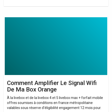
Comment
Amplifier
Le
Signal
Wifi
De
Ma
Box
Orange
Comment Amplifier Le Signal Wifi
De Ma Box Orange
À la livebox et de la livebox 4 et 5 livebox max + forfait mobile
offres soumises à conditions en france métropolitaine
valables sous réserve d’éligibilité engagement 12 mois pour.