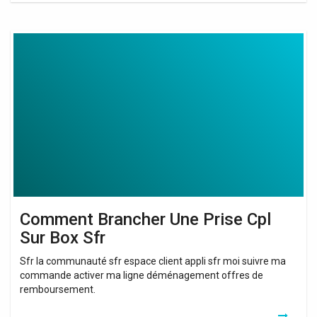
Comment
Brancher
Une
Prise
Cpl
Sur
Box
Sfr
Comment Brancher Une Prise Cpl
Sur Box Sfr
Sfr la communauté sfr espace client appli sfr moi suivre ma
commande activer ma ligne déménagement offres de
remboursement.