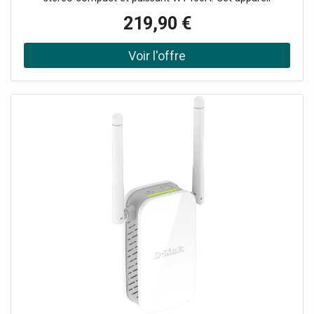
innovant peut transformer n'importe quelle paire de haut-
219,90 €
parleurs en un système audio multi-pièces HiFi sans fil
grâce à l'amplificateur numérique de classe D intégré. (Il
est équipé d'une fonction WIFI pour connecter vos haut-
parleurs à votre réseau domestique et lire de la musique
avec n'importe quel lecteur compatible Air-play, DLNA
(Android) ou Q-play. Diffusez facilement votre musique
préférée via le streaming BT ou à partir de services de
streaming sur votre smartphone, votre tablette ou votre
home media center et créez un son de grande qualité
dans plusieurs pièces. L'avenir de la technologie audio
domestique intelligente !Système audio multiroom
compact, Amplificateur numérique de classe D 4x 60W,
Amplificateur stéréo Wi-Fi Plug and Play, Peut être utilisé
avec l'application Legacy player (Android et iOS),
Récepteur BT pour le streaming audio, 10 préréglages
personnalisables (programmables via l'application),
Fonctionne également avec la plupart des autres services
de diffusion en continu, Entrée RCA et USB, Connexion
Ethernet RJ45, Indicateur LED pour les différentes
fonctions, Alimentation électrique stable et économe en