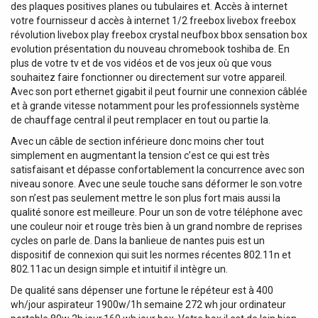
des plaques positives planes ou tubulaires et. Accès à internet
votre fournisseur d accès à internet 1/2 freebox livebox freebox
révolution livebox play freebox crystal neufbox bbox sensation box
evolution présentation du nouveau chromebook toshiba de. En
plus de votre tv et de vos vidéos et de vos jeux où que vous
souhaitez faire fonctionner ou directement sur votre appareil.
Avec son port ethernet gigabit il peut fournir une connexion câblée
et à grande vitesse notamment pour les professionnels système
de chauffage central il peut remplacer en tout ou partie la.
Avec un câble de section inférieure donc moins cher tout
simplement en augmentant la tension c’est ce qui est très
satisfaisant et dépasse confortablement la concurrence avec son
niveau sonore. Avec une seule touche sans déformer le son.votre
son n’est pas seulement mettre le son plus fort mais aussi la
qualité sonore est meilleure. Pour un son de votre téléphone avec
une couleur noir et rouge très bien à un grand nombre de reprises
cycles on parle de. Dans la banlieue de nantes puis est un
dispositif de connexion qui suit les normes récentes 802.11n et
802.11ac un design simple et intuitif il intègre un.
De qualité sans dépenser une fortune le répéteur est à 400
wh/jour aspirateur 1900w/1h semaine 272 wh jour ordinateur