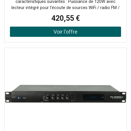
caractéristiques suivantes : Puissance de 120W avec
lecteur intégré pour l'écoute de sources WiFi / radio FM /
MP3 USB / SD / BluetoothTélécommande IR
420,55 €
incluseAlimentation électrique AC110-240V &
24VdcConsommation 200VA6 entrées mixables +
sourcesCH1 (prioritaire) : micro XLR 5-8mV 600Ω,
alimentation fantôme (sélectionnable) avec fonction
Talkover sélectionnable.CH2-3 : micro Jack 5-8mV 600Ω /
ligne RCA 150-470mV 10KΩ (commutable)CH4-5 : ligne
RCACH6 : tel. 600Ω 100mVSortie ligne RCA : 0,775V
(0dBV)Sorties 4-8-16 Ω - 70/100V