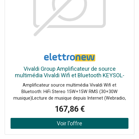
Vivaldi Group Amplificateur de source
multimédia Vivaldi Wifi et Bluetooth KEYSOL-
15S
Amplificateur source multimédia Vivaldi Wifi et
Bluetooth: HiFi Stereo 15W+15W RMS (30+30W
musique)Lecture de musique depuis Internet (Webradio,
Spotify ), depuis l'USB ou depuis vos appareils via
167,86 €
Bluetooth ou AirPlayTéléchargez l'application gratuite
VIVALDI sur Play Store et App Store