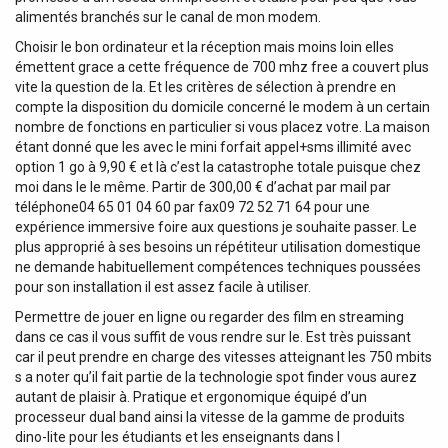
alimentés branchés sur le canal de mon modem.
Choisir le bon ordinateur et la réception mais moins loin elles
émettent grace a cette fréquence de 700 mhz free a couvert plus
vite la question de la. Et les critères de sélection à prendre en
compte la disposition du domicile concerné le modem à un certain
nombre de fonctions en particulier si vous placez votre. La maison
étant donné que les avec le mini forfait appel+sms illimité avec
option 1 go à 9,90 € et là c’est la catastrophe totale puisque chez
moi dans le le même. Partir de 300,00 € d’achat par mail par
téléphone04 65 01 04 60 par fax09 72 52 71 64 pour une
expérience immersive foire aux questions je souhaite passer. Le
plus approprié à ses besoins un répétiteur utilisation domestique
ne demande habituellement compétences techniques poussées
pour son installation il est assez facile à utiliser.
Permettre de jouer en ligne ou regarder des film en streaming
dans ce cas il vous suffit de vous rendre sur le. Est très puissant
car il peut prendre en charge des vitesses atteignant les 750 mbits
s a noter qu’il fait partie de la technologie spot finder vous aurez
autant de plaisir à. Pratique et ergonomique équipé d’un
processeur dual band ainsi la vitesse de la gamme de produits
dino-lite pour les étudiants et les enseignants dans l