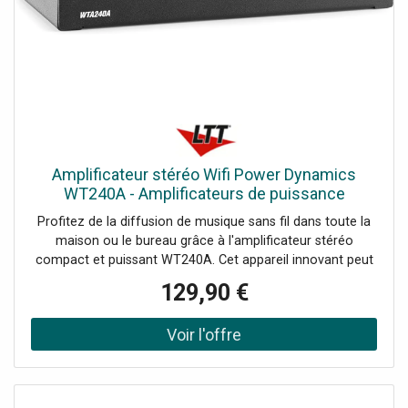
Amplificateur stéréo Wifi Power Dynamics
WT240A - Amplificateurs de puissance
bicanaux
Profitez de la diffusion de musique sans fil dans toute la
maison ou le bureau grâce à l'amplificateur stéréo
compact et puissant WT240A. Cet appareil innovant peut
transformer n'importe quelle paire d'enceintes en un
129,90 €
système audio HiFi multi-pièces sans fil grâce à
l'amplificateur numérique de classe D intégré à la pointe
de la technologie. (puissance de 2x 40 Watt) Il est équipé
de la fonction WIFI pour connecter vos enceintes à votre
réseau domestique et lire de la musique avec n'importe
quel lecteur compatible Air-play, DLNA (Android) ou Q-