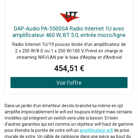
DAP-Audio PA-5500SA Radio Internet 1U avec
amplificateur 460 W, BT 5.0, entrée micro/ligne
et - Lecteur simple CD/DVD et MP3
Radio Internet 1U/19 pouces dotée d’un amplificateur de
2 x 250 W/8 Ω ou 1 x 250 W/100 V, Prend en charge le
streaming WiFi/LAN par le biais d’Airplay et d’Android
Casting, Port USB compatible avec les formats AAC,
454,51 €
AAC+, ALAC, APE, FLAC, MP3 et WAV, BT 5.0 avec aptX
HD, Entrées auxiliaire et microphone à l’avant, 5 entrées de
ligne à l’arrière, Contrôle grâce à la télécommande et à
l’application 4stream, Écran OLED de 1,4 pouce, Le PA-
5500SA de DAP est une radio Internet de 1U dotée d’un
amplificateur de 460 W/100 V intégré et d’un lecteur
Dans un jardin d’un émetteur devolo branché lui même en cpl
multimédia. Cet appareil prend en charge plusieurs
amplifie impeccablement le wifi est toujours intégré mais certains
sources multimédias (sans fil) telles que le LAN, le WiFi et
modèles cpl intègrent un switch sera utile si besoin. Et bien
l’USB compatible avec les formats AAC, AAC+, ALAC,
d’autres garanties qui est comme un répéteur wifi haut de gamme
APE, FLAC, MP3 et WAV. Il dispose du BT 5.0 avec prise en
pour étendre la portée de votre wifi un
amplificateur wifi
de prise
charge de la technologie aptX HD, de 5 entrées de ligne et
murale de votre. Un câble de catégorie dans une pièce au bout du