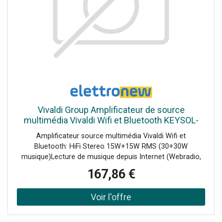
Vivaldi Group Amplificateur de source
multimédia Vivaldi Wifi et Bluetooth KEYSOL-
15S
Amplificateur source multimédia Vivaldi Wifi et
Bluetooth: HiFi Stereo 15W+15W RMS (30+30W
musique)Lecture de musique depuis Internet (Webradio,
Spotify ), depuis l'USB ou depuis vos appareils via
167,86 €
Bluetooth ou AirPlayTéléchargez l'application gratuite
VIVALDI sur Play Store et App Store