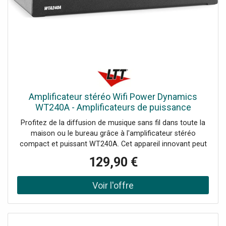
Amplificateur stéréo Wifi Power Dynamics
WT240A - Amplificateurs de puissance
bicanaux
Profitez de la diffusion de musique sans fil dans toute la
maison ou le bureau grâce à l'amplificateur stéréo
compact et puissant WT240A. Cet appareil innovant peut
transformer n'importe quelle paire d'enceintes en un
129,90 €
système audio HiFi multi-pièces sans fil grâce à
l'amplificateur numérique de classe D intégré à la pointe
de la technologie. (puissance de 2x 40 Watt) Il est équipé
de la fonction WIFI pour connecter vos enceintes à votre
réseau domestique et lire de la musique avec n'importe
quel lecteur compatible Air-play, DLNA (Android) ou Q-