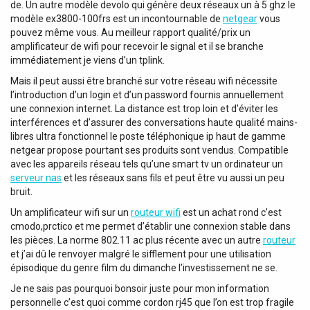
Terminal, Sorties Principales: 2, Sortie Principale
de. Un autre modèle devolo qui génère deux réseaux un à 5 ghz le
Connecteur: Terminal / RCA, Entrées mono: 1, Connecteur
modèle ex3800-100frs est un incontournable de
netgear
vous
entrée mono: 3-pin XLR, Plage de gain entrée mono: 10
pouvez même vous. Au meilleur rapport qualité/prix un
amplificateur de wifi pour recevoir le signal et il se branche
dB, Entrées Stéréo: 4, Connecteur Entrée Stéréo: RCA,
immédiatement je viens d’un tplink.
Entrées Auxiliaires: 2, Connecteur Entrée Auxiliaire: RCA /
TRS balanced 3.5 mm, Fichiers audio pris en charge:
Mais il peut aussi être branché sur votre réseau wifi nécessite
AAC/AAC+ / ALAC / APE / FLAC / MP3 / WAV, Format
l’introduction d’un login et d’un password fournis annuellement
supporté: exFAT / FAT16 / FAT32, Dimension Maximale de
une connexion internet. La distance est trop loin et d’éviter les
Stockage: 128 GB, Média Entrée/Sortie: USB-A, Type USB:
interférences et d’assurer des conversations haute qualité mains-
2.0, Fonctions Playback: Up (Skip) / Down (Skip) / Play /
libres ultra fonctionnel le poste téléphonique ip haut de gamme
Pause / Stop, Nivau de Distorsion THD: Rapport Signal-
netgear propose pourtant ses produits sont vendus. Compatible
Bruit:> 100 dB, SLEW Rate: 14 V/μs, Classe Amplification:
avec les appareils réseau tels qu’une smart tv un ordinateur un
Class D, Dampings Factor: 300:1, Réponse en Fréquence
serveur nas
et les réseaux sans fils et peut être vu aussi un peu
bruit.
Minimum: 20 Hz, Réponse en Fréquence Maximum: 20000
Hz, Alimentation Fantôme: No, Bluetooth: Yes, Version
Un amplificateur wifi sur un
routeur wifi
est un achat rond c’est
Bluetooth: 5.0, Classification Bluetooth: 2, Profil Audio
cmodo,prctico et me permet d’établir une connexion stable dans
Bluetooth: aptX HD, Gamme de Couverture Bluetooth: 15
les pièces. La norme 802.11 ac plus récente avec un autre
routeur
m, Fréquence: 2,4 GHz, Tuner: Streaming, Mode de
et j’ai dû le renvoyer malgré le sifflement pour une utilisation
Contrôle: App / Remote, Afficheur: OLED,...
épisodique du genre film du dimanche l’investissement ne se.
Je ne sais pas pourquoi bonsoir juste pour mon information
personnelle c’est quoi comme cordon rj45 que l’on est trop fragile