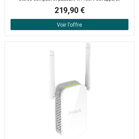
innovant peut transformer n'importe quelle paire de haut-
219,90 €
parleurs en un système audio multi-pièces HiFi sans fil
grâce à l'amplificateur numérique de classe D intégré. (Il
est équipé d'une fonction WIFI pour connecter vos haut-
parleurs à votre réseau domestique et lire de la musique
avec n'importe quel lecteur compatible Air-play, DLNA
(Android) ou Q-play. Diffusez facilement votre musique
préférée via le streaming BT ou à partir de services de
streaming sur votre smartphone, votre tablette ou votre
home media center et créez un son de grande qualité
dans plusieurs pièces. L'avenir de la technologie audio
domestique intelligente !Système audio multiroom
compact, Amplificateur numérique de classe D 4x 60W,
Amplificateur stéréo Wi-Fi Plug and Play, Peut être utilisé
avec l'application Legacy player (Android et iOS),
Récepteur BT pour le streaming audio, 10 préréglages
personnalisables (programmables via l'application),
Fonctionne également avec la plupart des autres services
de diffusion en continu, Entrée RCA et USB, Connexion
Ethernet RJ45, Indicateur LED pour les différentes
fonctions, Alimentation électrique stable et économe en