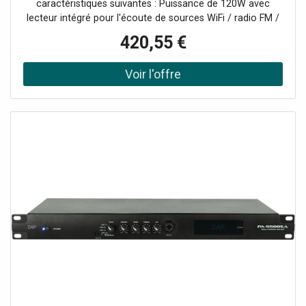
caractéristiques suivantes : Puissance de 120W avec
lecteur intégré pour l'écoute de sources WiFi / radio FM /
MP3 USB / SD / BluetoothTélécommande IR
420,55 €
incluseAlimentation électrique AC110-240V &
24VdcConsommation 200VA6 entrées mixables +
sourcesCH1 (prioritaire) : micro XLR 5-8mV 600Ω,
alimentation fantôme (sélectionnable) avec fonction
Talkover sélectionnable.CH2-3 : micro Jack 5-8mV 600Ω /
ligne RCA 150-470mV 10KΩ (commutable)CH4-5 : ligne
RCACH6 : tel. 600Ω 100mVSortie ligne RCA : 0,775V
(0dBV)Sorties 4-8-16 Ω - 70/100V