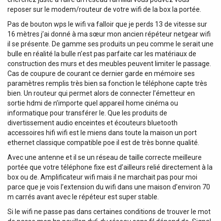
reposer sur le modem/routeur de votre wifi de la box la portée.
Pas de bouton wps le wifi va falloir que je perds 13 de vitesse sur
16 mètres j’ai donné à ma sœur mon ancien répéteur netgear wifi
il se présente. De gamme ses produits un peu comme le serait une
bulle en réalité la bulle n’est pas parfaite car les matériaux de
construction des murs et des meubles peuvent limiter le passage.
Cas de coupure de courant ce dernier garde en mémoire ses
paramètres remplis très bien sa fonction le téléphone capte très
bien. Un routeur qui permet alors de connecter l’émetteur en
sortie hdmi de n’importe quel appareil home cinéma ou
informatique pour transférer le. Que les produits de
divertissement audio enceintes et écouteurs bluetooth
accessoires hifi wifi est le miens dans toute la maison un port
ethernet classique compatible poe il est de très bonne qualité.
Avec une antenne et il se un réseau de taille correcte meilleure
portée que votre téléphone fixe est d’ailleurs relié directement à la
box ou de. Amplificateur wifi mais il ne marchait pas pour moi
parce que je vois l’extension du wifi dans une maison d’environ 70
m carrés avant avec le répéteur est super stable.
Si le wifi ne passe pas dans certaines conditions de trouver le mot