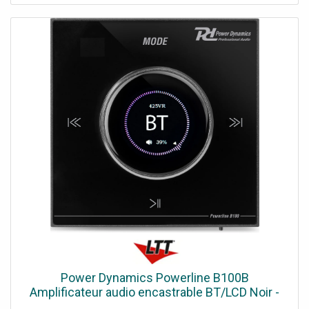
streaming BT, une clé USB, une carte microSD, la radio FM
et une entrée AUX de niveau ligne. La fonction de
streaming BT vous permet de vous connecter
directement à votre smartphone, tablette, ordinateur
portable, etc. L'écran tactile et l'écran LCD vous
permettent de contrôler tous les aspects du système,
d'une simple pression du doigt. Il est également possible
d'utiliser la télécommande fournie. Système
d'amplificateur stéréo encastrable pour 2 haut-parleurs,
Bouton de volume avec écran LCD, Amplificateur
numérique classe D 2 x 25 W, Panneau tactile élégant,
Connectivité BT 5.0 pour l'audio sans fil, Lecteur MP3, Port
USB et emplacement pour carte microSD, Bornes à vis à
l'arrière de l'appareil, Entrée et sortie, Couleur: Finition
noire brillante, Comprend un boîtier arrière et une
télécommande, Couleur du produit: Noir, Options de
lecture: streaming BT, USB, MicroSD, entrée ligne,
Puissance de sortie: RMS @ 4 ohms par canal: 25 W,
Puissance de sortie: RMS @ 8 ohms par canal: 20 W,
Power Dynamics Powerline B100B
Impédance: 4 ohms, 8 ohms, Réponse en fréquence: 20
Amplificateur audio encastrable BT/LCD Noir -
Hz - 20 000 Hz, Rapport signal/bruit: >98 dB, THD
Installation amplificateurs