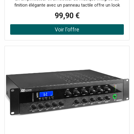
finition élégante avec un panneau tactile offre un look
minimaliste, pour que votre son soit entendu et non vu.
99,90 €
Tous les câbles et connexions sont solidement dissimulés
dans les murs, à l'abri des regards et sans risque de
trébucher. Profitez de votre musique préférée à partir de
nombreuses sources, telles que le streaming BT, l'USB, la
carte microSD et le niveau de ligne AUX. La fonction de
streaming BT vous permet de vous connecter
directement à votre smartphone, tablette, ordinateur
portable, etc. L'écran tactile vous donne la possibilité de
contrôler tous les aspects du système, il suffit de toucher
et de partir. Il est également possible d'utiliser la
télécommande incluse.Système d'amplificateur stéréo
mural pour 4 haut-parleurs, Amplificateur numérique de
classe D de 4x 20W, Panneau tactile élégant, Connectivité
BT 5.0 pour un son sans fil, Musique Lecteur MP3,
Emplacement pour carte USB et microSD, Terminaisons à
vis à l'arrière de l'unité, Entrée et sortie de ligne, Couleur:
Finition noire brillante, Comprend une boîte arrière et une
télécommande, Options de lecture: Streaming BT,
MicroSD, USB, Puissance de sortie: RMS: 80W, Impédance: