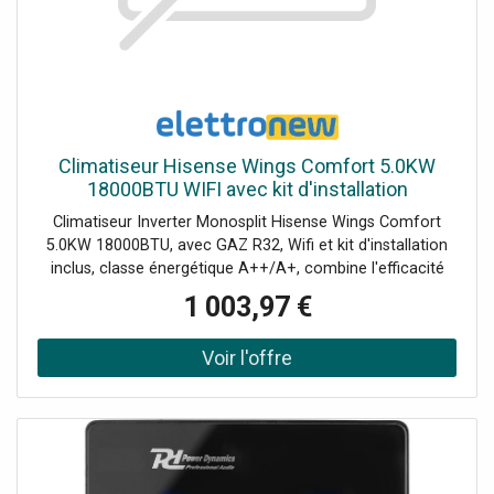
Climatiseur Hisense Wings Comfort 5.0KW
18000BTU WIFI avec kit d'installation
Climatiseur Inverter Monosplit Hisense Wings Comfort
5.0KW 18000BTU, avec GAZ R32, Wifi et kit d'installation
inclus, classe énergétique A++/A+, combine l'efficacité
énergétique, la connectivité intelligente et une gamme
1 003,97 €
complète de fonctionnalités avancées pour assurer un
environnement confortable à tout moment. Idéal pour
refroidir et chauffer les espaces domestiques, il offre
d'excellentes performances et un design moderne, le kit
comprend: : 1 Unité Intérieure 18000BTU KB50XS1GG 1
Unité Extérieure 18000BTU AS50XS1GW 1 Télécommande
incluse 1 Kit d'installation Remplace le modèle EASY
SMART.