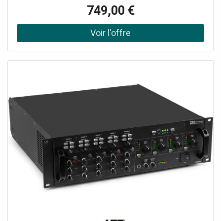
hôpitaux. Son design épuré et ses performances
749,00 €
exceptionnelles font de cet amplificateur un outil idéal
pour la diffusion de messages et de musique d'ambiance,
tout en offrant une adaptabilité parfaite et une fiabilité
inégalée. Que vous ayez besoin d'une sortie 70V/100V ou
4-16 ohms, ou d'une coupure prioritaire micro/téléphone,
cette série offre une flexibilité maximale. En outre,
l'amplificateur délivre un son cristallin de haute qualité et
comprend une fonction de priorité, un contrôle du
volume, une fonction carillon et bien d'autres choses
encore, ce qui le rend à la fois convivial et riche en
fonctionnalités.Amplificateur de sonorisation pour usage
commercial et industriel, Sélecteur d'enceintes 6 zones
avec atténuateur à 6 niveaux, Quatre entrées micro ou
ligne avec bornes à vis Euro block, Deux entrées AUX avec
prises RCA, Commandes des graves et des aigus, Entrée
microphone à distance avec borne RJ45, Alimentation
fantôme 48V et contrôle VOX, Inhibition prioritaire à trois
niveaux avec entrée EMC (commande de message
d'évacuation externe), Carillon de préannonce et sirène
d'évacuation intégrés et sélectionnables par l'utilisateur,
Enregistrement et lecture de messages d'alarme, Le