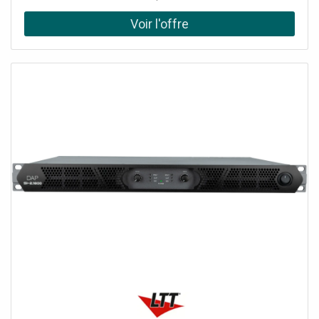
grâce à l'amplificateur numérique de classe D intégré. (Il
est équipé d'une fonction WIFI pour connecter vos haut-
parleurs à votre réseau domestique et lire de la musique
avec n'importe quel lecteur compatible Air-play, DLNA
(Android) ou Q-play. Diffusez facilement votre musique
préférée via le streaming BT ou à partir de services de
streaming sur votre smartphone, votre tablette ou votre
home media center et créez un son de grande qualité
dans plusieurs pièces. L'avenir de la technologie audio
domestique intelligente !Système audio multiroom
compact, Amplificateur numérique de classe D 4x 60W,
Amplificateur stéréo Wi-Fi Plug and Play, Peut être utilisé
avec l'application Legacy player (Android et iOS),
Récepteur BT pour le streaming audio, 10 préréglages
personnalisables (programmables via l'application),
Fonctionne également avec la plupart des autres services
de diffusion en continu, Entrée RCA et USB, Connexion
Ethernet RJ45, Indicateur LED pour les différentes
fonctions, Alimentation électrique stable et économe en
énergie, Idéal pour un usage domestique et commercial,
19" Supports de montage, Données techniques: Couleur