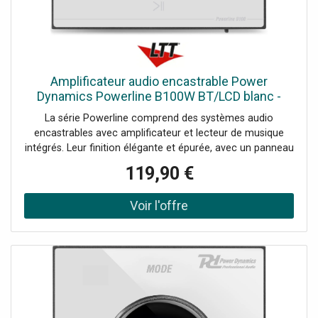
noire brillante, Comprend un boîtier arrière et une
télécommande, Couleur du produit: Noir, Options de
lecture: streaming BT, USB, MicroSD, entrée ligne,
Puissance de sortie: RMS @ 4 ohms par canal: 25 W,
Puissance de sortie: RMS @ 8 ohms par canal: 20 W,
Amplificateur audio encastrable Power
Impédance: 4 ohms, 8 ohms, Réponse en fréquence: 20
Dynamics Powerline B100W BT/LCD blanc -
Hz - 20 000 Hz, Rapport signal/bruit: >98 dB, THD
Installation amplificateurs
La série Powerline comprend des systèmes audio
encastrables avec amplificateur et lecteur de musique
intégrés. Leur finition élégante et épurée, avec un panneau
tactile, leur confère un look minimaliste, pour que vous
119,90 €
entendiez le son sans le voir. Tous les câbles et
connexions sont dissimulés dans les murs, hors de vue et
sans risque de trébucher. Profitez de votre musique
préférée à partir de nombreuses sources, telles que le
streaming BT, une clé USB, une carte microSD, la radio FM
et une entrée AUX de niveau ligne. La fonction de
streaming BT vous permet de vous connecter
directement à votre smartphone, tablette, ordinateur
portable, etc. L'écran tactile et l'écran LCD vous
permettent de contrôler tous les aspects du système,