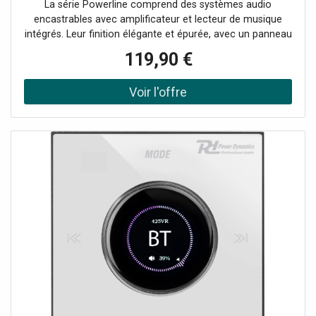
La série Powerline comprend des systèmes audio
encastrables avec amplificateur et lecteur de musique
intégrés. Leur finition élégante et épurée, avec un panneau
tactile, leur confère un look minimaliste, pour que vous
119,90 €
entendiez le son sans le voir. Tous les câbles et
connexions sont dissimulés dans les murs, hors de vue et
sans risque de trébucher. Profitez de votre musique
préférée à partir de nombreuses sources, telles que le
streaming BT, une clé USB, une carte microSD, la radio FM
et une entrée AUX de niveau ligne. La fonction de
streaming BT vous permet de vous connecter
directement à votre smartphone, tablette, ordinateur
portable, etc. L'écran tactile et l'écran LCD vous
permettent de contrôler tous les aspects du système,
d'une simple pression du doigt. Il est également possible
d'utiliser la télécommande fournie. Système
d'amplificateur stéréo encastrable pour 4 haut-parleurs,
Bouton de volume avec écran LCD, Amplificateur
numérique 4x 25 W de classe D, Panneau tactile élégant,
Connectivité BT 5.0 pour l'audio sans fil, Lecteur MP3, Port
USB et emplacement pour carte microSD, Bornes à vis à
l'arrière de l'appareil, Entrée et sortie, Couleur: Finition