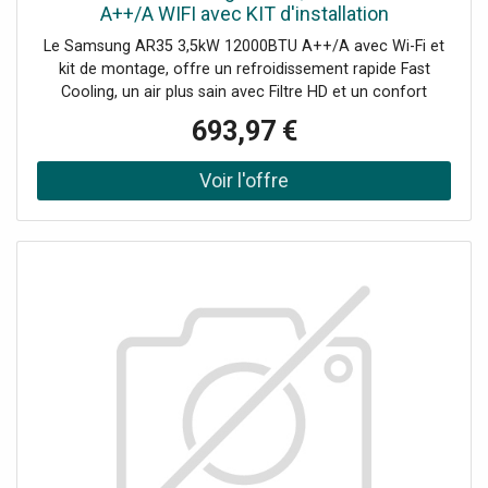
A++/A WIFI avec KIT d'installation
Le Samsung AR35 3,5kW 12000BTU A++/A avec Wi-Fi et
kit de montage, offre un refroidissement rapide Fast
Cooling, un air plus sain avec Filtre HD et un confort
silencieux jusqu'à 22 dBA. Contrôle intelligent avec
693,97 €
SmartThings et commandes vocales. Le kit comprend : 1
unité extérieure 12000BTU (AR40H12C1AMXEU) 1 unité
intérieure 12000BTU (AR40H12C1AMNEU) 1
télécommande standard infrarouge 1 kit d'installation