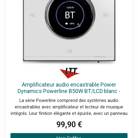
d'une simple pression du doigt. Il est également possible
d'utiliser la télécommande fournie. Système
d'amplificateur stéréo encastrable pour 4 haut-parleurs,
Bouton de volume avec écran LCD, Amplificateur
numérique 4x 25 W de classe D, Panneau tactile élégant,
Connectivité BT 5.0 pour l'audio sans fil, Lecteur MP3, Port
USB et emplacement pour carte microSD, Bornes à vis à
l'arrière de l'appareil, Entrée et sortie, Couleur: Finition
blanche brillante, Comprend un boîtier arrière et une
télécommande, Couleur du produit: Blanc, Options de
lecture: streaming BT, USB, MicroSD, entrée ligne,
Puissance de sortie: RMS @ 4 ohms par canal: 25 W,
Puissance de sortie: RMS @ 8 ohms par canal: 20 W,
Amplificateur audio encastrable Power
Impédance: 4 ohms, 8 ohms, Réponse en fréquence: 20
Dynamics Powerline B50W BT/LCD blanc -
Hz - 20 000 Hz, Rapport signal/bruit: >98 dB, THD
Installation amplificateurs
La série Powerline comprend des systèmes audio
encastrables avec amplificateur et lecteur de musique
intégrés. Leur finition élégante et épurée, avec un panneau
tactile, leur confère un look minimaliste, pour que vous
99,90 €
entendiez le son sans le voir. Tous les câbles et
connexions sont dissimulés dans les murs, hors de vue et