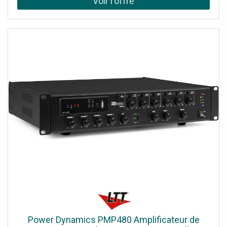
sans risque de trébucher. Profitez de votre musique
préférée à partir de nombreuses sources, telles que le
streaming BT, une clé USB, une carte microSD, la radio FM
et une entrée AUX de niveau ligne. La fonction de
streaming BT vous permet de vous connecter
directement à votre smartphone, tablette, ordinateur
portable, etc. L'écran tactile et l'écran LCD vous
permettent de contrôler tous les aspects du système,
d'une simple pression du doigt. Il est également possible
d'utiliser la télécommande fournie. Système
d'amplificateur stéréo encastrable pour 2 haut-parleurs,
Bouton de volume avec écran LCD, Amplificateur
numérique classe D 2 x 25 W, Panneau tactile élégant,
Connectivité BT 5.0 pour l'audio sans fil, Lecteur MP3, Port
USB et emplacement pour carte microSD, Bornes à vis à
l'arrière de l'appareil, Entrée et sortie, Couleur: Finition
blanche brillante, Comprend un boîtier arrière et une
télécommande, Couleur du produit: Blanc, Options de
lecture: streaming BT, USB, MicroSD, entrée ligne,
Puissance de sortie: RMS @ 4 ohms par canal: 25 W,
Puissance de sortie: RMS @ 8 ohms par canal: 20 W,
Power Dynamics PMP480 Amplificateur de
Impédance: 4 ohms, 8 ohms, Réponse en fréquence: 20