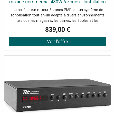
mixage commercial 480W 6 zones - Installation
Hz - 20 000 Hz, Rapport signal/bruit: >98 dB, THD
tables de mixage
L'amplificateur mixeur 6 zones PMP est un système de
sonorisation tout-en-un adapté à divers environnements
tels que les magasins, les usines, les écoles et les
hôpitaux. Son design épuré et ses performances
839,00 €
exceptionnelles font de cet amplificateur un outil idéal
pour la diffusion de messages et de musique d'ambiance,
tout en offrant une adaptabilité parfaite et une fiabilité
inégalée. Que vous ayez besoin d'une sortie 70V/100V ou
4-16 ohms, ou d'une coupure prioritaire micro/téléphone,
cette série offre une flexibilité maximale. En outre,
l'amplificateur délivre un son cristallin de haute qualité et
comprend une fonction de priorité, un contrôle du
volume, une fonction carillon et bien d'autres choses
encore, ce qui le rend à la fois convivial et riche en
fonctionnalités.Amplificateur de sonorisation pour usage
commercial et industriel, Sélecteur d'enceintes 6 zones
avec atténuateur à 6 niveaux, Quatre entrées micro ou
ligne avec bornes à vis Euro block, Deux entrées AUX avec
prises RCA, Commandes des graves et des aigus, Entrée
microphone à distance avec borne RJ45, Alimentation