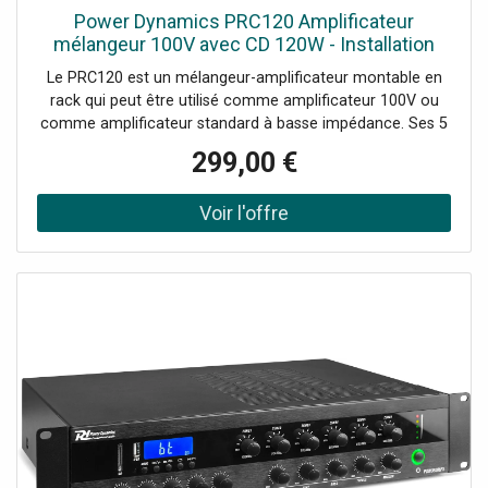
Power Dynamics PRC120 Amplificateur
mélangeur 100V avec CD 120W - Installation
amplificateurs
Le PRC120 est un mélangeur-amplificateur montable en
rack qui peut être utilisé comme amplificateur 100V ou
comme amplificateur standard à basse impédance. Ses 5
canaux d'entrée comprennent une entrée micro XLR
299,00 €
symétrique avec alimentation fantôme commutable et
Vox override, 2 entrées micro/ligne jack et 2 entrées ligne
RCA. Il est équipé d'un lecteur CD, d'un récepteur BT et de
ports USB/SD pour la lecture de MP3, ainsi que d'un écran
LCD lumineux. Le PRC120 est doté d'entrées XLR
commutables avec alimentation fantôme 24 V,
spécialement conçues pour les microphones d'appel et
les microphones à condensateur. Il est spécialement
conçu pour des applications telles que la radiomessagerie,
les annonces, les intercommunications, la musique
d'ambiance, la radiodiffusion dans les installations
industrielles, etc.Mélangeur-amplificateur à 5 canaux
d'entrée, Section de puissance de classe D de 120 W,
Lecteur CD à encastrer, Lecteur MP3 avec port USB/SD,