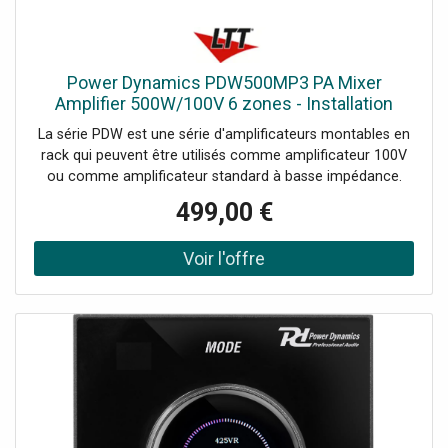
4 Ohm, 8 Ohm, Réponse en fréquence: 20Hz - 20.000Hz,
Rapport signal/bruit: >98dB, Alimentation électrique: 100-
240VAC 50/60Hz, THD
Power Dynamics PDW500MP3 PA Mixer
Amplifier 500W/100V 6 zones - Installation
amplificateurs
La série PDW est une série d'amplificateurs montables en
rack qui peuvent être utilisés comme amplificateur 100V
ou comme amplificateur standard à basse impédance.
Ces amplificateurs mixeurs de grande puissance, dotés de
499,00 €
6 sorties de zone, sont équipés de commandes de
volume séparées et d'un module MP3 intégré avec port
USB et carte SD, d'un tuner FM et d'un récepteur BT
interne. Tous les amplificateurs PDW sont également
dotés d'une entrée XLR commutable avec alimentation
fantôme 24V, notamment pour les microphones de
radiomessagerie et les microphones à condensateur.
Cette série d'amplificateurs convient aux applications
dans une banque, une mairie, un supermarché, une école,
un hôtel, un restaurant, un centre commercial ou tout
autre espace public.Amplificateur PA avec 6 zones et