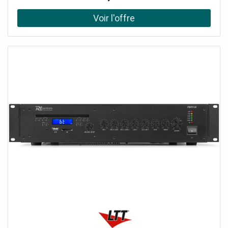
dans les murs, à l'abri des regards et sans risque de
trébucher. Profitez de votre musique préférée à partir de
nombreuses sources, telles que le streaming BT, l'USB, la
carte microSD et le niveau de ligne AUX. La fonction de
streaming BT vous permet de vous connecter
directement à votre smartphone, tablette, ordinateur
portable, etc. L'écran tactile vous donne la possibilité de
contrôler tous les aspects du système, il suffit de toucher
et de partir. Il est également possible d'utiliser la
télécommande incluse.Système d'amplificateur stéréo
mural pour 2 haut-parleurs, Amplificateur numérique de
classe D 2x 20W, Panneau tactile élégant, Connectivité BT
5.0 pour un son sans fil, Musique Lecteur MP3,
Emplacement pour carte USB et microSD, Terminaisons à
vis à l'arrière de l'unité, Entrée et sortie de ligne, Couleur:
Finition noire brillante, Comprend une boîte arrière et une
télécommande, Options de lecture: Streaming BT,
MicroSD, USB, Puissance de sortie: RMS: 40W, Impédance:
4 Ohm, 8 Ohm, Réponse en fréquence: 20Hz - 20.000Hz,
Rapport signal/bruit: >98dB, Alimentation électrique: 100-
240VAC 50/60Hz, THD