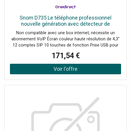
Snom D735 Le téléphone professionnel
nouvelle génération avec détecteur de
mouvement !
Non compatible avec une box internet, nécessite un
abonnement VoIP Écran couleur haute résolution de 4,3"
12 comptes SIP 10 touches de fonction Prise USB pour
casque ou clé usb (wifi) Ports 2 Go Alimentation non
171,54 €
intégrée