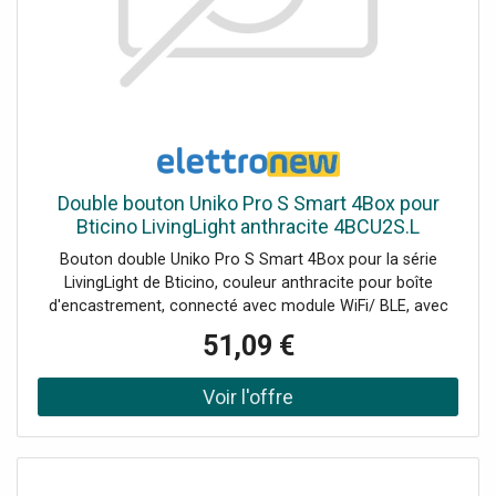
Double bouton Uniko Pro S Smart 4Box pour
Bticino LivingLight anthracite 4BCU2S.L
Bouton double Uniko Pro S Smart 4Box pour la série
LivingLight de Bticino, couleur anthracite pour boîte
d'encastrement, connecté avec module WiFi/ BLE, avec
double relais à bord fonctionnant dans la gamme 100-240
51,09 €
V jusqu'à un maximum de 5A+5A. Le double bouton est
Smart, c'est-à-dire qu'il peut être contrôlé à distance via
l'application smartphone, et peut assumer les fonctions
de contrôle de la lumière et de commande du moteur
pour les volets roulants. Équipé d'un compteur d'énergie
intégréPermet de contrôler 2 points lumineux ou 1 volet
roulantConnexion via Bluetooth et Wi-FiAucune passerelle