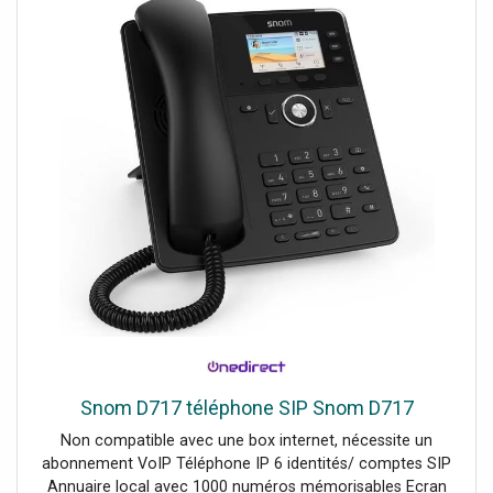
boutons NA / tactile (TE10) + APP WiFi WiFi 2,4 GHz (IEEE
802.11 b/g/n) pour contrôle à distance Compatible avec
Google Assistant et Amazon Alexa (commandes vocales)
Installation dans tableau avec connexions de commande
limitées (max ~2 mètres) ; pour distances plus grandes
utiliser relais impulsifs près du dispositif
Snom D717 téléphone SIP Snom D717
Non compatible avec une box internet, nécessite un
abonnement VoIP Téléphone IP 6 identités/ comptes SIP
Annuaire local avec 1000 numéros mémorisables Ecran