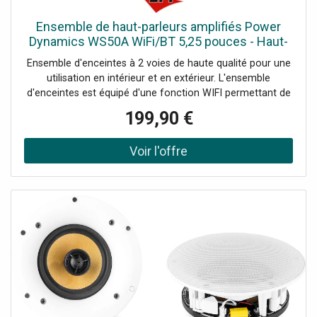
Ensemble de haut-parleurs amplifiés Power
Dynamics WS50A WiFi/BT 5,25 pouces - Haut-
parleurs d'installation
Ensemble d'enceintes à 2 voies de haute qualité pour une
utilisation en intérieur et en extérieur. L'ensemble
d'enceintes est équipé d'une fonction WIFI permettant de
connecter l'ensemble d'enceintes à votre réseau
199,90 €
domestique et de diffuser de la musique avec n'importe
quel lecteur compatible Airplay, DLNA (Android) ou Qplay.
Vous pouvez combiner plusieurs ensembles d'enceintes
pour une configuration multi-pièces. Un récepteur BT est
également intégré pour diffuser de la musique depuis
votre smartphone.Connexion WiFi pour la configuration
multiroom, Récepteur BT pour le streaming audio, Classé
IPX5, Système de haut-parleurs à 2 voies, Utilisation
intérieure et extérieure, Fourni par paire, Supports de
montage fournis, Télécommande incluse, Peut être utilisé
avec l'application 4STREAM (Android &,; iOS), Puissance
de sortie: Max: 240W, Puissance de sortie: RMS: 60W,
Diamètre du tweeter: 1/2, Diamètre du woofer: 5,25"., Type
de tweeter: Mylar, Impédance: 8 Ohm, Réponse en