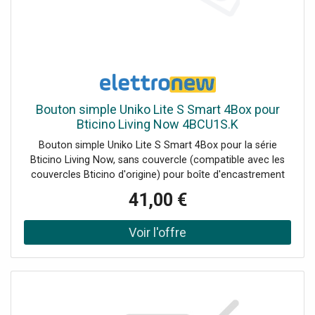
Bouton simple Uniko Lite S Smart 4Box pour
Bticino Living Now 4BCU1S.K
Bouton simple Uniko Lite S Smart 4Box pour la série
Bticino Living Now, sans couvercle (compatible avec les
couvercles Bticino d'origine) pour boîte d'encastrement
connectée avec un module WiFi/BLE, avec un seul relais
41,00 €
intégré fonctionnant dans la gamme 100-240 V jusqu'à un
maximum de 7A ; Uniko Lite est Smart, c'est-à-dire qu'il
peut être contrôlé à distance via une application pour
smartphone. Uniko Lite S vous permet de démarrer des
scénarios, de définir des routines via l'application ou de
contrôler la charge connectée. Il y a une LED RVB sur le
devant qui s'allume en fonction de l'utilisation. Uniko Lite S
est désormais encore plus unique. Aucune passerelle