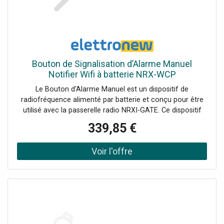
148 x 50 x 130 mm, Poids: 755 g, Entrées: 2 x jack 6.35
asym., Sorties: 2 x jack 6.35. asym..par. out2 x XLR. sym.,
Largeur: 148 mm, Hauteur: 50 mm, Profondeur: 130 mm,
Poids: 0.755 kg
Bouton de Signalisation d’Alarme Manuel
Notifier Wifi à batterie NRX-WCP
Le Bouton d'Alarme Manuel est un dispositif de
radiofréquence alimenté par batterie et conçu pour être
utilisé avec la passerelle radio NRXI-GATE. Ce dispositif
intègre un émetteur-récepteur qui permet une
339,85 €
communication fiable et stable dans un système d'alarme
incendie adressable, garantissant que chaque signal
d'alarme est transmis en toute sécurité, avec les
caractéristiques suivantes : Degré de protection IP67 :
résistant aux intempéries, idéal pour une utilisation à
l'extérieur. Installation murale : montage facile grâce à la
base en plastique Longue durée de vie des piles : jusqu'à 4
ans avec les piles Duracell Ultra 123 Fiabilité : conforme
aux normes EN54-11 et EN54-25 pour garantir des