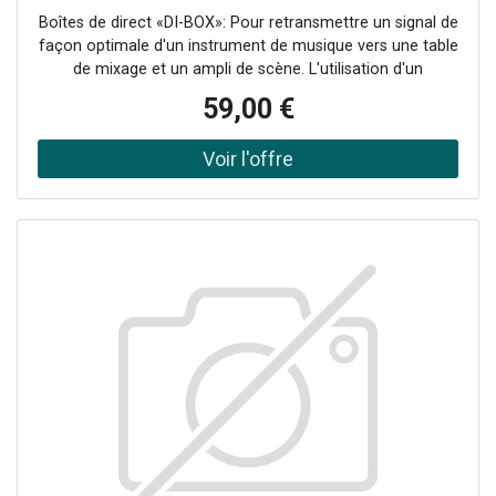
Boîtes de direct «DI-BOX»: Pour retransmettre un signal de
façon optimale d'un instrument de musique vers une table
de mixage et un ampli de scène. L'utilisation d'un
transformateur permet d'éviter les interférences générées
59,00 €
par des problèmes d'adaptation telles que les ronflements.
Entrées & sorties séparées galvaniquement.Pour des
niveaux Ligne, utilisez les appareils de la série LTR.: Boîte
de direct «DI-BOX» 2 canaux: Atténuateur 3 niveaux
(0/-20/-40 dB) par canal, 1 interrupteur Groundlift par
canal, 1 sortie repiquage instrument par canal,
Transformateur symétriseur large bande, Boîtier
métallique robuste, tools4music 06/2009: à propos de
LSP-102, LC-31, FGA-102, FGA-202, DIB-102"A
recommander, résistant. Des aides audio intéressantes
pour la boîte à outils - toujours là."Tools4music 02/2010:
Le DIB-12 de IMG Stage Line convainc par son petit prix et
son boîtier très solide. La courbe de fréquences est
intéressante."Données techniques: Type: DI-Box, Bande
passante: 15-30000 Hz, Impédance d'entrée: 50 k,
Impédance de sortie: 600. XLR50 k. jack, Rapport
conversion: 10:1, Température fonc.: 0-40 °C, Dimensions: