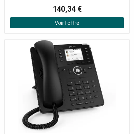
TFT couleur haute résolution Signal numérique ( DSP)
140,34 €
Switch ethernet Gigabit à 2 ports Supporte 3cx