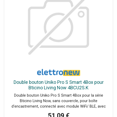
requiseLED d'état RVBCompatible avec Google Home et
Amazon AlexaPermet de contrôler 1 point
lumineuxConnecté via Bluetooth et Wi-Fi Uniko Lite S est
la version évolutive de l'Uniko.
Double bouton Uniko Pro S Smart 4Box pour
Bticino Living Now 4BCU2S.K
Double bouton Uniko Pro S Smart 4Box pour la série
Bticino Living Now, sans couvercle, pour boîte
d'encastrement, connecté avec module WiFi/ BLE, avec
double relais à bord fonctionnant dans la gamme 100-240
51,09 €