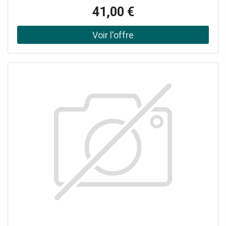
un seul relais à bord fonctionnant dans la gamme 100-240
41,00 €
V jusqu'à un maximum de 7A ; Uniko Lite est Smart, c'est-
à-dire qu'il peut être contrôlé à distance via l'App pour
smartphones. Uniko Lite S vous permet de démarrer des
scénarios, de définir des routines via l'application ou de
contrôler la charge connectée. Il y a une LED RVB sur le
devant qui s'allume en fonction de l'utilisation. Uniko Lite S
est désormais encore plus unique. Aucune passerelle
requiseLED d'état RVBCompatible avec Google Home et
Amazon AlexaPermet de contrôler 1 point
lumineuxConnecté via Bluetooth et Wi-Fi Uniko Lite S est
la version évolutive de l'Uniko.