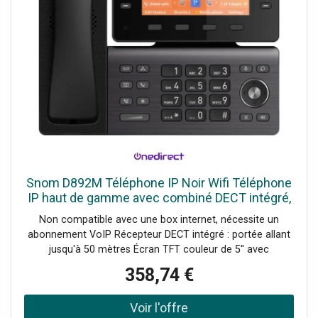
Snom D892M Téléphone IP Noir Wifi Téléphone
IP haut de gamme avec combiné DECT intégré,
Wifi, Bluetooth et grand écran couleur, conçu
Non compatible avec une box internet, nécessite un
pour les
abonnement VoIP Récepteur DECT intégré : portée allant
jusqu'à 50 mètres Écran TFT couleur de 5'' avec
inclinaison de 40° Dix touches SmartLabel : utilisation
358,74 €
souple et accès rapide aux fonctions utilisées Audio
professionnel : codecs vocaux multiples, réduction du
bruit et tampons de gigue adaptatifs Wifi et Bluetooth