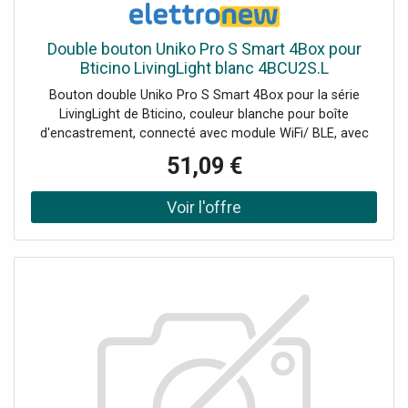
Double bouton Uniko Pro S Smart 4Box pour
Bticino LivingLight blanc 4BCU2S.L
Bouton double Uniko Pro S Smart 4Box pour la série
LivingLight de Bticino, couleur blanche pour boîte
d'encastrement, connecté avec module WiFi/ BLE, avec
double relais à bord fonctionnant dans la gamme 100-240
51,09 €
V jusqu'à un maximum de 5A+5A. Le double bouton est
Smart, c'est-à-dire qu'il peut être contrôlé à distance via
une application smartphone, et peut assumer les
fonctions de contrôle de la lumière et de commande du
moteur pour les volets roulants. Équipé d'un compteur
d'énergie intégréPermet de commander 2 points lumineux
ou 1 volet roulantConnexion via Bluetooth et Wi-FiAucune
passerelle n'est nécessaireDeux LED d'état RVBCompatible
avec Google Home et Amazon Alexa.