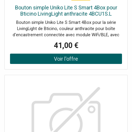
Bouton simple Uniko Lite S Smart 4Box pour
Bticino LivingLight anthracite 4BCU1S.L
Bouton simple Uniko Lite S Smart 4Box pour la série
LivingLight de Bticino, couleur anthracite pour boîte
d'encastrement connectée avec module WiFi/BLE, avec
un seul relais à bord fonctionnant dans la gamme 100-240
41,00 €
V jusqu'à un maximum de 7A ; Uniko Lite est Smart, c'est-
à-dire qu'il peut être contrôlé à distance via l'App pour
smartphones. Uniko Lite S vous permet de démarrer des
scénarios, de définir des routines via l'application ou de
contrôler la charge connectée. Il y a une LED RVB sur le
devant qui s'allume en fonction de l'utilisation. Uniko Lite S
est désormais encore plus unique. Aucune passerelle
requiseLED d'état RVBCompatible avec Google Home et
Amazon AlexaPermet de contrôler 1 point
lumineuxConnecté via Bluetooth et Wi-Fi Uniko Lite S est
la version évolutive de l'Uniko.