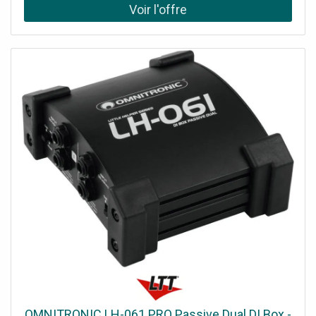
smartphone, et peut assumer les fonctions de contrôle de
la lumière et de commande du moteur pour les volets
roulants. Équipé d'un compteur d'énergie intégréPermet
de contrôler 2 points lumineux ou 1 volet
roulantConnexion via Bluetooth et Wi-FiAucune passerelle
n'est nécessaireDeux LED d'état RVBCompatible avec
Google Home et Amazon Alexa
OMNITRONIC LH-061 PRO Passive Dual DI Box -