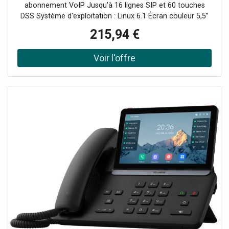
abonnement VoIP Jusqu'à 16 lignes SIP et 60 touches
DSS Système d'exploitation : Linux 6.1 Écran couleur 5,5’’
(960 × 480px) Audio HD optimisé par IA et technologie
215,94 €
Acoustic Shield Conférences locales jusqu’à 10
participants Wifi 6 double bande et Bluetooth 5.0 intégrés
Ports Gigabit Ethernet, USB-A et USB-C Sécurité 3 niveaux
: appareil, réseau, transmission Durable : matériaux
antimicrobiens + emballages écologiques