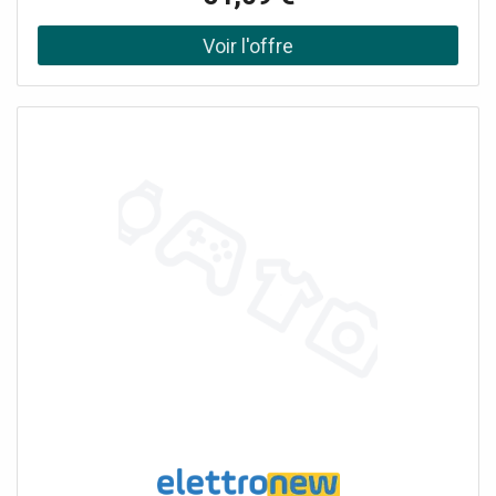
V jusqu'à un maximum de 5A+5A. Le double bouton est
Smart, c'est-à-dire qu'il peut être contrôlé à distance par
l'intermédiaire d'une application pour smartphone, et peut
assumer les fonctions de contrôle de la lumière et de
commande du moteur pour les volets roulants. À
compléter avec les couvercles originaux Bticino
disponibles. Équipé d'un compteur d'énergie
intégréPermet de contrôler 2 points lumineux ou 1 volet
roulantConnexion via Bluetooth et Wi-FiAucune passerelle
n'est nécessaireDeux LED d'état RVBCompatible avec
Google Home et Amazon Alexa