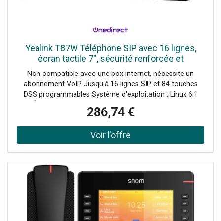
Yealink T87W Téléphone SIP avec 16 lignes,
écran tactile 7'', sécurité renforcée et
connectivité avancée (Wifi, Bluetooth).
Non compatible avec une box internet, nécessite un
abonnement VoIP Jusqu'à 16 lignes SIP et 84 touches
DSS programmables Système d'exploitation : Linux 6.1
Écran tactile couleur 7’’ (800 × 480px) Audio HD :
286,74 €
suppression de bruit par IA et Acoustic Shield
Conférences locales jusqu’à 10 participants Wifi 6 double
bande et Bluetooth 5.0 intégrés Ports Gigabit Ethernet,
USB-A et USB-C Sécurité 3 niveaux : appareil, réseau,
transmission Revêtement PCR antimicrobien : supporte
l'usage intensif