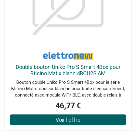
Double bouton Uniko Pro S Smart 4Box pour
Bticino Matix blanc 4BCU2S.AM
Bouton double Uniko Pro S Smart 4Box pour la série
Bticino Matix, couleur blanche pour boîte d'encastrement,
connecté avec module WiFi/ BLE, avec double relais à
bord fonctionnant dans la gamme 100-240 V jusqu'à un
46,77 €
maximum de 5A+5A. Le double bouton est Smart, c'est-
à-dire qu'il peut être contrôlé à distance via une
application pour smartphone, et peut assumer les
fonctions de contrôle de la lumière et de commande du
moteur pour les volets roulants. Équipé d'un compteur