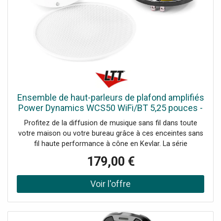
fréquence: 90Hz - 20.000Hz, SPL @ 1W/1m: 89dB, Indice
IP: IPX5, Alimentation électrique: 100-240VAC 50/60Hz,
Dimensions: Par enceinte: 245 x 180 x 160mm, Poids:
5.0000, Accessoires: Support de montage, télécommande
Ensemble de haut-parleurs de plafond amplifiés
Power Dynamics WCS50 WiFi/BT 5,25 pouces -
Haut-parleurs d'installation
Profitez de la diffusion de musique sans fil dans toute
votre maison ou votre bureau grâce à ces enceintes sans
fil haute performance à cône en Kevlar. La série
d'enceintes WCS se connecte au routeur sans fil de votre
179,00 €
domicile et vous permet de diffuser de la musique
directement depuis votre appareil. L'ensemble d'enceintes
est équipé d'une fonction WIFI permettant de connecter
l'ensemble d'enceintes à votre réseau domestique et de
diffuser de la musique avec n'importe quel lecteur
compatible Airplay, DLNA (Android) ou Qplay. Vous pouvez