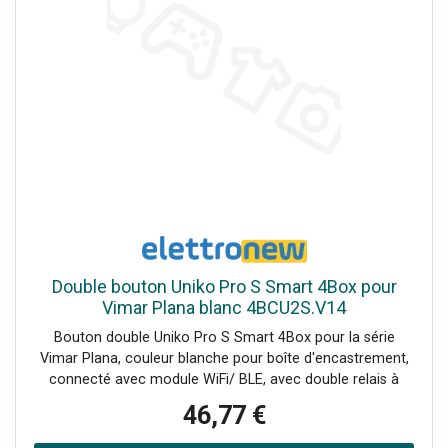
performances élevées Communication stable : fréquence
radio 865-870 MHz avec une puissance de sortie RF de 14
dBm
Double bouton Uniko Pro S Smart 4Box pour
Vimar Plana blanc 4BCU2S.V14
Bouton double Uniko Pro S Smart 4Box pour la série
Vimar Plana, couleur blanche pour boîte d'encastrement,
connecté avec module WiFi/ BLE, avec double relais à
bord fonctionnant dans la gamme 100-240 V jusqu'à un
46,77 €
maximum de 5A+5A. Le double bouton est Smart, c'est-à-
dire qu'il peut être contrôlé à distance via l'application