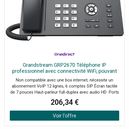
Grandstream GRP2670 Téléphone IP
professionnel avec connectivité WiFi, pouvant
gérer jusqu'à 6 comptes SIP et 12 lignes.
Non compatible avec une box internet, nécessite un
abonnement VoIP 12 lignes, 6 comptes SIP Écran tactile
de 7 pouces Haut-parleur full-duplex avec audio HD Ports
Ethernet 2 Gb, PoE Bluetooth Panneau avant
206,34 €
interchangeable pour la personnalisation Prise RJ9 pour
casque d'écoute permettant l'EHS avec Poly Wi-Fi bi-
bande intégré (2.4Ghz et 5Ghz).