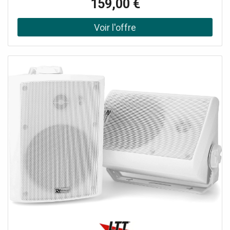
159,00 €
domestique et de diffuser de la musique avec n'importe
quel lecteur compatible Airplay, DLNA (Android) ou Qplay.
Vous pouvez combiner plusieurs ensembles d'enceintes
pour une configuration multi-pièces. Un récepteur BT est
également intégré pour diffuser de la musique depuis
votre smartphone.Connexion WiFi pour la configuration
multiroom, Amplificateur intégré, Récepteur BT pour le
streaming audio, Classé IPX5, Système de haut-parleurs à
2 voies, Utilisation intérieure et extérieure, Fourni par paire,
Supports de montage fournis, Télécommande incluse,
Peut être utilisé avec l'application 4STREAM (Android &,;
iOS), Puissance de sortie: Max: 200W, Puissance de sortie:
RMS: 60W, Diamètre du tweeter: 1/2, Diamètre du haut-
parleur de graves: 4"., Type de tweeter: Mylar, Impédance:
8 Ohm, Réponse en fréquence: 100Hz - 20.000Hz, SPL @
1W/1m: 87dB, Indice IP: IPX5, Alimentation électrique:
100-240VAC 50/60Hz, Dimensions: Par enceinte: 155 x
180 x 235mm, Poids: 3.6000, Accessoires: Support de
montage, télécommande