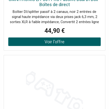
Boîtes de direct
Boîtier DI/splitter passif à 2 canaux, noir 2 entrées de
signal haute impédance via deux prises jack 6,3 mm, 2
sorties XLR à faible impédance, Convertit 2 entrées ligne
asymétriques distinctes (par exemple, lecteur CD,
44,90 €
instruments) en 2 sorties XLR symétriques, pour
connecter une table de mixage., Atténuation d'entrée
commutable: 0 dB, -20 dB, -40 dB, Les câbles peuvent être
acheminés sous le boîtier., Pour des domaines
d'application tels que: Installation, utilisation mobile, DJ
mobiles / animateurs, Contenu de l'emballage 1 x manuel
d'utilisation, 1 x appareil, Gamme de fréquences: 15 - 30
000 Hz, Impédance: Entrée: 50 kOhmSortie: 600 ohms,
Atténuation de l'entrée: 0 dB, -20 dB, -40 dB, commutable,
Éléments de commande: Sélecteur de levage de masse,
commutateur de sensibilité d'entrée, Connexions: Entrée:
2 x prise jack 6,3 mm (mono) version à montageSortie:
ligne via 2 x XLR 3 brochesConnexion: 2 x prise jack 6,3
mm (mono) version à montage, Niveau max.: Sortie: +6
dBu, Couleur: Noir, Dimensions: Largeur: 13,3
cmProfondeur: 11,5 cmHauteur: 5,4 cm, Poids: 0,61 kg