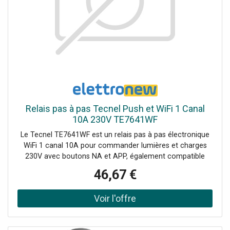
Relais pas à pas Tecnel Push et WiFi 1 Canal
10A 230V TE7641WF
Le Tecnel TE7641WF est un relais pas à pas électronique
WiFi 1 canal 10A pour commander lumières et charges
230V avec boutons NA et APP, également compatible
avec commandes vocales Google/Alexa Tension
46,67 €
d'alimentation Entrée 230 Vac Fréquence réseau 50 Hz
Signal de commande Boutons, WiFi Contact 10 Ampères
Dimensions (mm) : 88 x 39 x 23 Indice de protection IP20
1 canal avec sortie à relais 10A cosφ=1 pour charges
230Vac même non dimmables Commande multi-source :