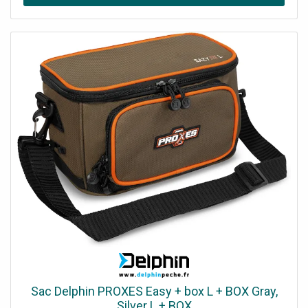
basse a une couche imperméable qui protège le sac dans
l'environnement humide. L'espace principal est assez
grand et il comprit une boîte plastique transparente avec
des cloisons réglables. Cette boîte est convenable pour
vos leurres carnassier ou d'autres accessoires. Le sac est
muni de fermetures éclair de qualité avec des curseurs
avec un logo Delphin. À l'intérieur de couvercle est une
poche à zip en filet pour y mettre des petits accessoires
ou vos documents. De plus, il y a une autre poche de
front. Tous nos produits sont conçus avec une attention
aux détails, c'est pourquoi nous avons également ajouté
des boucles des deux côtés du sac Easy L pour y insérer
un péan ou une pince. Ce sac a aussi une poignée de
transport sur le couvercle en haut et une sangle d'épaule
réglable. Informations techniques XL : Dimensions
externes : 30x26x19,5 cm Dimension d'espace central :
30x21x19,5 cm Dimensions poche frontale : 21x15x3 cm
Dimensions de la boîte : 27x18x4 cm
Sac Delphin PROXES Easy + box L + BOX Gray,
Silver L + BOX