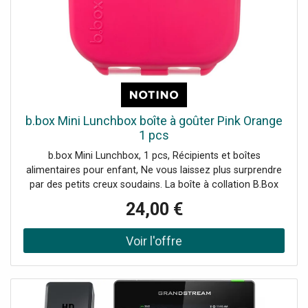
b.box Mini Lunchbox boîte à goûter Pink Orange
1 pcs
b.box Mini Lunchbox, 1 pcs, Récipients et boîtes
alimentaires pour enfant, Ne vous laissez plus surprendre
par des petits creux soudains. La boîte à collation B.Box
Mini Lunchbox est un accessoire pratique qu’il est bon de
24,00 €
toujours avoir à portée de main. Préparez votre collation
préférée et soyez certain(e) de ne plus jamais être
surpris(e) par la faim. Le produit : couvercle étanche pour
éviter les fuites avec cloison de séparation du contenu à
plusieurs compartiments parfait pour le déjeuner parfait
pour une collation idéal pour les déplacements facile à
entretenir et nettoyer Matière : sans BPA polypropylène