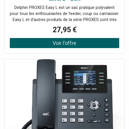
Delphin PROXES Easy L est un sac pratique polyvalent
pour tous les enthousiastes de feeder, coup ou carnassier.
Easy L et d'autres produits de la série PROXES sont très
pratiques et abordables. Les couleurs de la série PROXES
27,95 €
imitent les couleurs d'environnement. Les fermetures
oranges offrent meilleure visibilité pendant le brouillard. Le
sac entier est en matériel haut de gamme et la partie
basse a une couche imperméable qui protège le sac dans
l'environnement humide. L'espace principal est assez
grand et il comprit une boîte plastique transparente avec
des cloisons réglables. Cette boîte est convenable pour
vos leurres carnassiers ou d'autres accessoires. Le sac
est muni de fermetures éclair de qualité avec des
curseurs avec un logo Delphin. À l'intérieur de couvercle
est une poche à zip en filet pour y mettre des petits
accessoires ou vos documents. De plus, il y a une autre
poche de front. Tous nos produits sont conçus avec une
attention aux détails, c'est pourquoi nous avons
également ajouté des boucles des deux côtés du sac Easy
L pour y insérer un péan ou une pince. Ce sac a aussi une
poignée de transport sur le couvercle en haut et une