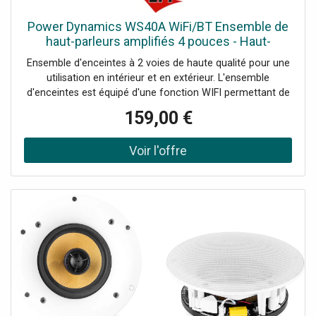
Power Dynamics WS40A WiFi/BT Ensemble de
haut-parleurs amplifiés 4 pouces - Haut-
parleurs d'installation
Ensemble d'enceintes à 2 voies de haute qualité pour une
utilisation en intérieur et en extérieur. L'ensemble
d'enceintes est équipé d'une fonction WIFI permettant de
connecter l'ensemble d'enceintes à votre réseau
159,00 €
domestique et de diffuser de la musique avec n'importe
quel lecteur compatible Airplay, DLNA (Android) ou Qplay.
Vous pouvez combiner plusieurs ensembles d'enceintes
pour une configuration multi-pièces. Un récepteur BT est
également intégré pour diffuser de la musique depuis
votre smartphone.Connexion WiFi pour la configuration
multiroom, Amplificateur intégré, Récepteur BT pour le
streaming audio, Classé IPX5, Système de haut-parleurs à
2 voies, Utilisation intérieure et extérieure, Fourni par paire,
Supports de montage fournis, Télécommande incluse,
Peut être utilisé avec l'application 4STREAM (Android &,;
iOS), Puissance de sortie: Max: 200W, Puissance de sortie:
RMS: 60W, Diamètre du tweeter: 1/2, Diamètre du haut-
parleur de graves: 4"., Type de tweeter: Mylar, Impédance: