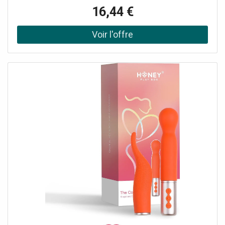
Feature : XBOX360 Game // Action // USK : ab 18 Jahren
16,44 €
Bitte beachten Sie bei USK 18 Spielen folgende wichtige
Hinweise : Diese Spiele werden nur an Personen
eigenhändig, medium : Videospiel, 0 : Xbox 360, 0 : Xbox
360, releaseDate : 2007-11-02