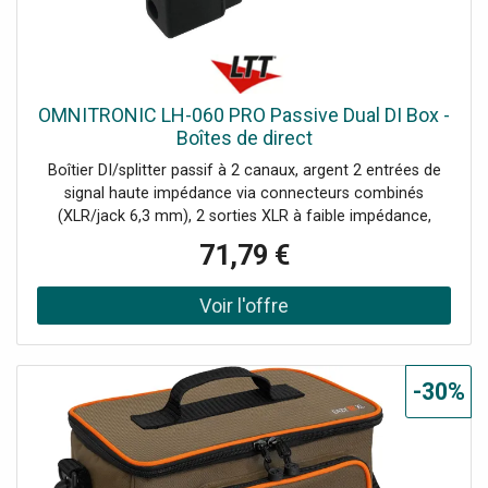
OMNITRONIC LH-060 PRO Passive Dual DI Box -
Boîtes de direct
Boîtier DI/splitter passif à 2 canaux, argent 2 entrées de
signal haute impédance via connecteurs combinés
(XLR/jack 6,3 mm), 2 sorties XLR à faible impédance,
Convertit 2 entrées ligne asymétriques distinctes (par
71,79 €
exemple, lecteur CD, instruments) en 2 sorties XLR
symétriques, pour connecter une table de mixage.,
Commutable en mode split (l'entrée 2 achemine le signal
vers les deux sorties), Atténuation d'entrée commutable: 0
dB, -20 dB, -40 dB, Les câbles peuvent être acheminés
sous le boîtier., Pour des domaines d'application tels que:
-30%
Installation, utilisation mobile, DJ mobiles / animateurs,
Contenu de l'emballage 1 appareil, 1 manuel d'utilisation,
Gamme de fréquences: 15 - 30 000 Hz, Impédance:
Entrée: 50 kOhmSortie: 600 ohms, Atténuation de l'entrée: