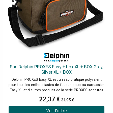
0 dB, -20 dB, -40 dB, commutable, Couleur du boîtier:
Argent, Éléments de commande: Sélecteur de levage au
sol, Connexions: Entrée: 2 x prise combinée XLR 3
broches/jack 6,35 mm (F) (version à montage)Sortie: ligne
via 2 x XLR 3 broches, Niveau max.: Sortie: +6 dBu,
Dimensions: Largeur: 15 cmProfondeur: 13 cmHauteur: 6
cm, Poids: 0,65 kg
Sac Delphin PROXES Easy + box XL + BOX Gray,
Silver XL + BOX
Delphin PROXES Easy XL est un sac pratique polyvalent
pour tous les enthousiastes de feeder, coup ou carnassier.
Easy XL et d'autres produits de la série PROXES sont très
pratiques et abordables. Les couleurs de la série PROXES
22,37 €
31,95 €
imitent les couleurs d'environnement. Les fermetures
oranges offrent meilleure visibilité pendant le brouillard. Le
sac entier est en matériel haut de gamme et la partie