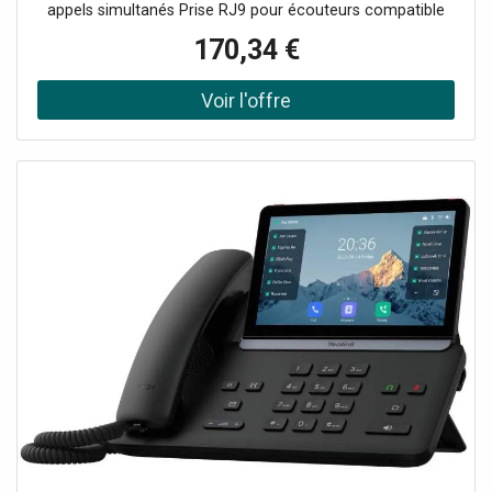
appels simultanés Prise RJ9 pour écouteurs compatible
avec les micro-casques Son full HD large bande avec
170,34 €
OPUS et G.722 Fonction de connection Wifi et bluetooth
V5 Écran LCD couleur x 2 Protection de l'entreprise avec
démarrage et micrologiciel crypté Conférence à 3 et haut-
parleur mains libres 4 touches de lignes polyvalentes
Compatible 3cx