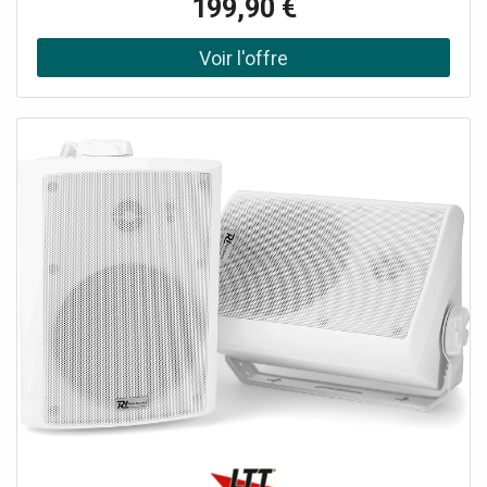
199,90 €
domestique et de diffuser de la musique avec n'importe
quel lecteur compatible Airplay, DLNA (Android) ou Qplay.
Vous pouvez combiner plusieurs ensembles d'enceintes
pour une configuration multi-pièces. Un récepteur BT est
également intégré pour diffuser de la musique depuis
votre smartphone.Connexion WiFi pour la configuration
multiroom, Récepteur BT pour le streaming audio, Classé
IPX5, Système de haut-parleurs à 2 voies, Utilisation
intérieure et extérieure, Fourni par paire, Supports de
montage fournis, Télécommande incluse, Peut être utilisé
avec l'application 4STREAM (Android &,; iOS), Puissance
de sortie: Max: 240W, Puissance de sortie: RMS: 60W,
Diamètre du tweeter: 1/2, Diamètre du woofer: 5,25"., Type
de tweeter: Mylar, Impédance: 8 Ohm, Réponse en
fréquence: 90Hz - 20.000Hz, SPL @ 1W/1m: 89dB, Indice
IP: IPX5, Alimentation électrique: 100-240VAC 50/60Hz,
Dimensions: Par enceinte: 245 x 180 x 160mm, Poids:
5.0000, Accessoires: Support de montage, télécommande