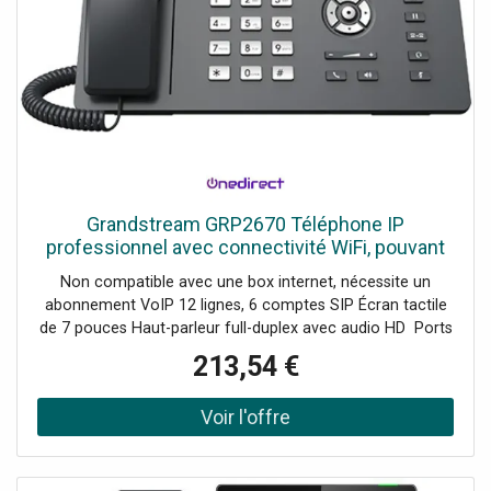
Grandstream GRP2670 Téléphone IP
professionnel avec connectivité WiFi, pouvant
gérer jusqu'à 6 comptes SIP et 12 lignes.
Non compatible avec une box internet, nécessite un
abonnement VoIP 12 lignes, 6 comptes SIP Écran tactile
de 7 pouces Haut-parleur full-duplex avec audio HD Ports
Ethernet 2 Gb, PoE Bluetooth Panneau avant
213,54 €
interchangeable pour la personnalisation Prise RJ9 pour
casque d'écoute permettant l'EHS avec Poly Wi-Fi bi-
bande intégré (2.4Ghz et 5Ghz).