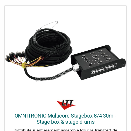
Consommation d'Energie: 3 W, Connecteur Alimentation
IN: Low Voltage DC plug, Type d’adaptateur: AC-DC
adapter (not included), Hauteur (mm): 150 mm, Largueur
(mm): 130 mm, Profondeur (mm): 43 mm, Poids: 0.655 kg,
Classement IP: IP20 (indoor use only), Coffrage: Metal,
Couleur: Black, Refroidissement: Passive, Options de
montage: Surface, Température ambiante maximum: 40
°C
OMNITRONIC Multicore Stagebox 8/4 30m -
Stage box & stage drums
Distributeur entièrement assemblé Pour le transfert de