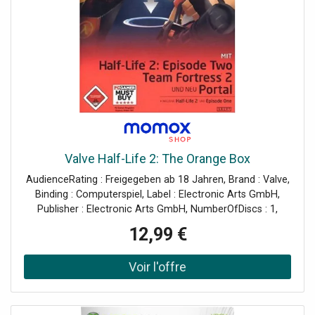
Valve Half-Life 2: The Orange Box
AudienceRating : Freigegeben ab 18 Jahren, Brand : Valve,
Binding : Computerspiel, Label : Electronic Arts GmbH,
Publisher : Electronic Arts GmbH, NumberOfDiscs : 1,
Format : CD-ROM, Feature : PC Game // Action // USK : ab
12,99 €
18 Jahren Bitte beachten Sie bei USK 18 Spielen folgende
wichtige Hinweise : Diese Spiele werden nur an Personen
eigenhändig, medium : Computerspiel, 0 : PC, 0 : Windows
2000, 1 : Windows Vista, 2 : Windows XP, releaseDate :
2007-10-18