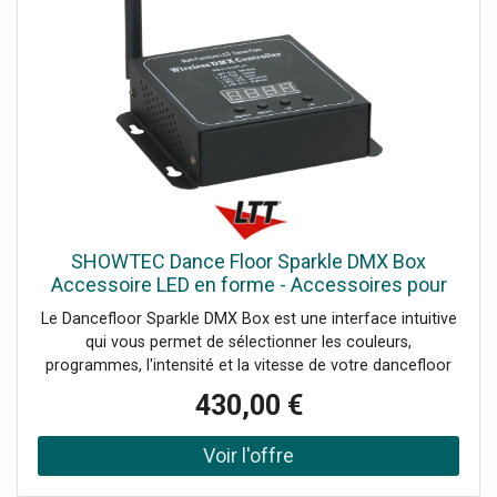
SHOWTEC Dance Floor Sparkle DMX Box
Accessoire LED en forme - Accessoires pour
éclairage décoratif
Le Dancefloor Sparkle DMX Box est une interface intuitive
qui vous permet de sélectionner les couleurs,
programmes, l'intensité et la vitesse de votre dancefloor
par DMX. L'antenne transmet le signal à votre dancefloor
430,00 €
par RF afin de réduire le besoin en câbles.Données
techniques: Mode de Contrôle: Built-in Program / DMX /
RF, Canaux DMX: 5, Protocoles: DMX/RF, Afficheur: 7-
segment / LED, Gradateur: 0-100 %, Alimentation: 9 V DC,