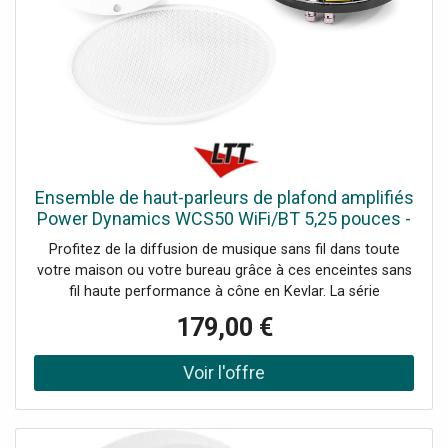
8 Ohm, Réponse en fréquence: 100Hz - 20.000Hz, SPL @
1W/1m: 87dB, Indice IP: IPX5, Alimentation électrique:
100-240VAC 50/60Hz, Dimensions: Par enceinte: 155 x
180 x 235mm, Poids: 3.6000, Accessoires: Support de
montage, télécommande
Ensemble de haut-parleurs de plafond amplifiés
Power Dynamics WCS50 WiFi/BT 5,25 pouces -
Haut-parleurs d'installation
Profitez de la diffusion de musique sans fil dans toute
votre maison ou votre bureau grâce à ces enceintes sans
fil haute performance à cône en Kevlar. La série
d'enceintes WCS se connecte au routeur sans fil de votre
179,00 €
domicile et vous permet de diffuser de la musique
directement depuis votre appareil. L'ensemble d'enceintes
est équipé d'une fonction WIFI permettant de connecter
l'ensemble d'enceintes à votre réseau domestique et de
diffuser de la musique avec n'importe quel lecteur
compatible Airplay, DLNA (Android) ou Qplay. Vous pouvez