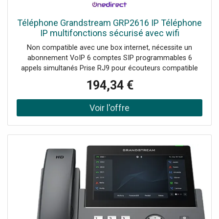
Téléphone Grandstream GRP2616 IP Téléphone
IP multifonctions sécurisé avec wifi
Non compatible avec une box internet, nécessite un
abonnement VoIP 6 comptes SIP programmables 6
appels simultanés Prise RJ9 pour écouteurs compatible
avec les micro-casques Son full HD large bande avec
194,34 €
OPUS et G.722 Fonction de connection Wifi et bluetooth
V5 Écran LCD couleur 4.3" Protection de l'entreprise avec
démarrage et micrologiciel crypté Conférence à 3 et haut-
parleur mains libres Touches de lignes numériques BLF
Compatible 3cx