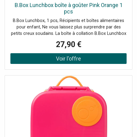
B.Box Lunchbox boîte à goûter Pink Orange 1
pcs
B.Box Lunchbox, 1 pcs, Récipients et boîtes alimentaires
pour enfant, Ne vous laissez plus surprendre par des
petits creux soudains. La boîte à collation B.Box Lunchbox
est un accessoire pratique qu’il est bon de toujours avoir à
27,90 €
portée de main. Préparez votre collation préférée et
soyez certain(e) de ne plus jamais être surpris(e) par la
faim. Le produit : couvercle étanche pour éviter les fuites
à plusieurs compartiments parfait pour le déjeuner parfait
pour une collation parfait pour une salade idéal pour les
déplacements aide à maintenir la fraîcheur des aliments
facile à entretenir et nettoyer Matière : silicone
polypropylène sans BPA Mode d’emploi : Lavez avant la
première utilisation.