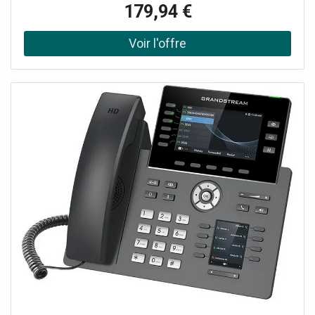
avec les micro-casques Son full HD large bande avec
179,94 €
OPUS et G.722 Fonction de connection Wifi et bluetooth
V5 Écran LCD couleur 4.3" Protection de l'entreprise avec
démarrage et micrologiciel crypté Conférence à 3 et haut-
parleur mains libres 10 touches de lignes polyvalentes