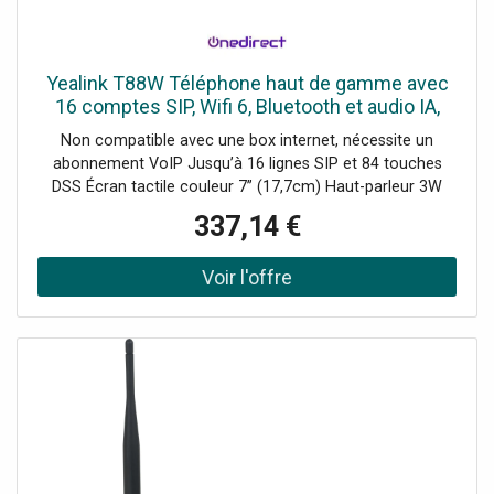
Yealink T88W Téléphone haut de gamme avec
16 comptes SIP, Wifi 6, Bluetooth et audio IA,
pensé pour la productivité et la sécurité.
Non compatible avec une box internet, nécessite un
abonnement VoIP Jusqu’à 16 lignes SIP et 84 touches
DSS Écran tactile couleur 7’’ (17,7cm) Haut-parleur 3W
Suppression de bruit par IA et Acoustic Shield
337,14 €
Conférences locales jusqu’à 10 participants Wifi 6 double
bande et Bluetooth 5.0 intégrés Sécurité avancée : triple
anneau (appareil, réseau, transmission) Design robuste et
antimicrobien : supporte l'usage intensif