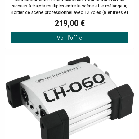
signaux à trajets multiples entre la scène et le mélangeur,
Boîtier de scène professionnel avec 12 voies (8 entrées et
4 sorties/retours), connecteurs XLR 3 broches, Câble
219,00 €
multiconducteur hautement flexible de 30 m avec codage
couleur, divisé en 8 fiches (femelles) et 4 fiches (mâles),
Tous les chemins de signal sont symétriques, avec 2
noyaux et un blindage apparié., Contenu de l'emballage 1
appareil, 2 sacs, Construction du câble: Câble multicœur,
Longueur du câble: 30 m, Prise A: 8 x XLR 3 broches (F),
Fiche B: 4 x XLR 3 broches (M), Couleur: Noir, Dimensions:
Largeur: 33 cmProfondeur: 19 cmHauteur: 8,5 cm, Poids:
10,40 kg