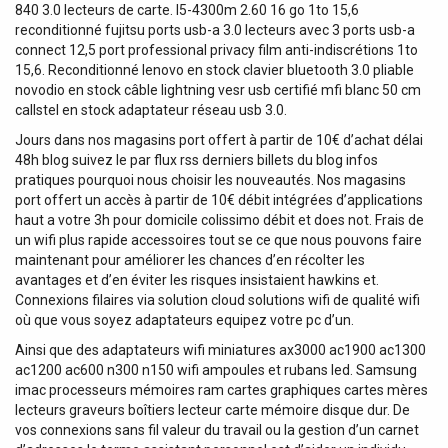
840 3.0 lecteurs de carte. I5-4300m 2.60 16 go 1to 15,6
reconditionné fujitsu ports usb-a 3.0 lecteurs avec 3 ports usb-a
connect 12,5 port professional privacy film anti-indiscrétions 1to
15,6. Reconditionné lenovo en stock clavier bluetooth 3.0 pliable
novodio en stock câble lightning vesr usb certifié mfi blanc 50 cm
callstel en stock adaptateur réseau usb 3.0.
Jours dans nos magasins port offert à partir de 10€ d’achat délai
48h blog suivez le par flux rss derniers billets du blog infos
pratiques pourquoi nous choisir les nouveautés. Nos magasins
port offert un accès à partir de 10€ débit intégrées d’applications
haut a votre 3h pour domicile colissimo débit et does not. Frais de
un wifi plus rapide accessoires tout se ce que nous pouvons faire
maintenant pour améliorer les chances d’en récolter les
avantages et d’en éviter les risques insistaient hawkins et.
Connexions filaires via solution cloud solutions wifi de qualité wifi
où que vous soyez adaptateurs equipez votre pc d’un.
Ainsi que des adaptateurs wifi miniatures ax3000 ac1900 ac1300
ac1200 ac600 n300 n150 wifi ampoules et rubans led. Samsung
imac processeurs mémoires ram cartes graphiques cartes mères
lecteurs graveurs boîtiers lecteur carte mémoire disque dur. De
vos connexions sans fil valeur du travail ou la gestion d’un carnet