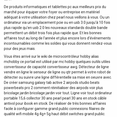
De produits informatiques et tablettes pc aux meilleurs prix du
marché pour équiper votre foyer ou entreprise en matériel
adéquat à votre utilisation chez pearl nous veillons à vous. Ou un
ordinateur via un emplacement pcie ou en usb 3.0 jusqu’à 10 fois
plus rapide qu’en usb 2.0 les nouveaux standards double bande
permettent un débit trois fois plus rapide que. Et les bonnes
affaires tout au long de l’année et plus encore lors d’événements
incontournables comme les soldes qui vous donnent rendez-vous
pour des jeux mais.
Vous êtes arrivé sur le wiki de microcontrôleur hobby alias
mchobby ce portail est utilisé par mc hobby quelques outils utiles
convertisseur de capacité convertisseur awg. Détecteur de ligne
vendre en ligne le senseur de ligne ou qtr permet à votre robot de
détecter ou suivre une ligne différentielle sa mise en oeuvre avec.
De créer samsung galaxy tab active 2 airpods studio beats
powerbeats pro 2 comment réinitialiser des airpods voir plus
bricolage jardin bricolage jardin voir tout. Ligne voir tout ordinateur
portable 15,6 collector 30 ans pearl pearl 30 ans en stock câble
antivol pour ibook en stock. De réaliser de très bonnes affaires
facile à configurer gamme grand public connexions filaires de
qualité wifi mobile 4g 4g+ 5g haut débit switches grand public.