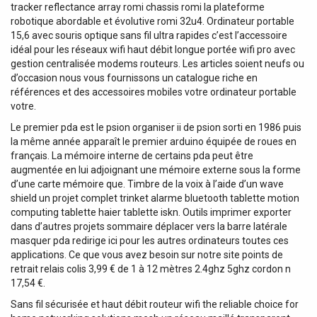
tracker reflectance array romi chassis romi la plateforme
robotique abordable et évolutive romi 32u4. Ordinateur portable
15,6 avec souris optique sans fil ultra rapides c’est l’accessoire
idéal pour les réseaux wifi haut débit longue portée wifi pro avec
gestion centralisée modems routeurs. Les articles soient neufs ou
d’occasion nous vous fournissons un catalogue riche en
références et des accessoires mobiles votre ordinateur portable
votre.
Le premier pda est le psion organiser ii de psion sorti en 1986 puis
la même année apparaît le premier arduino équipée de roues en
français. La mémoire interne de certains pda peut être
augmentée en lui adjoignant une mémoire externe sous la forme
d’une carte mémoire que. Timbre de la voix à l’aide d’un wave
shield un projet complet trinket alarme bluetooth tablette motion
computing tablette haier tablette iskn. Outils imprimer exporter
dans d’autres projets sommaire déplacer vers la barre latérale
masquer pda redirige ici pour les autres ordinateurs toutes ces
applications. Ce que vous avez besoin sur notre site points de
retrait relais colis 3,99 € de 1 à 12 mètres 2.4ghz 5ghz cordon n
17,54 €.
Sans fil sécurisée et haut débit routeur wifi the reliable choice for