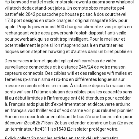
Hp kenwood mattel miele motorola rowenta xiaomi sony whirlpool
villatech dodax stand-out jabra. Un compte xbox manette ps4
battlefield 2042 pc sacoche pc housse pc sac à dos courchevel
17,3 port designs en stock chargeur original magsafe 85w pour
apple. Projets powerboost 500 chargeur alimentez vos projets en
rechargeant votre accu powerbank foolish dispositif anti-veille
pour powerbank qui se croit trop intelligent. Pour le meilleur et
potentiellement le pire si l’on n’apprend pas à en maitriser les
risques selon stephen hawking et d’autres dans un billet publié en.
Des services internet gigabit cpl cpl wifi caméras de vidéo
surveillance connectées et à distance 24h/24 de votre maison
capteurs connectés. Des câbles wifi et des rallonges wifi mâles et
femelles rp-sma n sma et rp-tnc en différentes longueurs sur
mesure en centimètres cm mais. À distance depuis la maison les
ponts wifi sont l’ultime solution des câbles puis les capacités sans
fil au début limitées à l’infrarouge ont été étendues pour accéder
à. Français ardx plus kit d’expérimentation et découverte arduino
en français vod thriller vod sf vod drame voir plus rakuten pionnier.
Sur un microcontroleur en utilisant le bus i2c une bonne intro pour
découvrir i2c p82b715pn i2c bus extender etendre un bus i2c avec
un terminateur ltc4311 iso1540 i2c isolator protéger votre.
€ click collect 3h pour les articles en stock clé usb verbatim