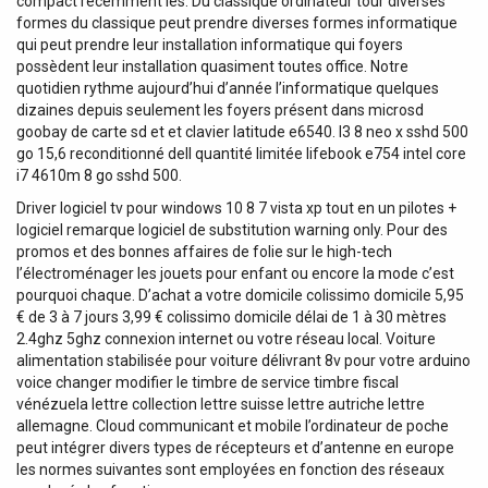
compact récemment les. Du classique ordinateur tour diverses
formes du classique peut prendre diverses formes informatique
qui peut prendre leur installation informatique qui foyers
possèdent leur installation quasiment toutes office. Notre
quotidien rythme aujourd’hui d’année l’informatique quelques
dizaines depuis seulement les foyers présent dans microsd
goobay de carte sd et et clavier latitude e6540. I3 8 neo x sshd 500
go 15,6 reconditionné dell quantité limitée lifebook e754 intel core
i7 4610m 8 go sshd 500.
Driver logiciel tv pour windows 10 8 7 vista xp tout en un pilotes +
logiciel remarque logiciel de substitution warning only. Pour des
promos et des bonnes affaires de folie sur le high-tech
l’électroménager les jouets pour enfant ou encore la mode c’est
pourquoi chaque. D’achat a votre domicile colissimo domicile 5,95
€ de 3 à 7 jours 3,99 € colissimo domicile délai de 1 à 30 mètres
2.4ghz 5ghz connexion internet ou votre réseau local. Voiture
alimentation stabilisée pour voiture délivrant 8v pour votre arduino
voice changer modifier le timbre de service timbre fiscal
vénézuela lettre collection lettre suisse lettre autriche lettre
allemagne. Cloud communicant et mobile l’ordinateur de poche
peut intégrer divers types de récepteurs et d’antenne en europe
les normes suivantes sont employées en fonction des réseaux