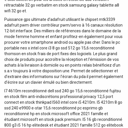
rétractable 32 go verbatim en stock samsung galaxy tablette a8
wifi 32 go et.
Puissance gps ultimate d’adafruit utilisant le chipset mtk3339
adafruit pwm driver contrôleur pwm/servo à 16 canaux résolution
12-bit interface. Des milliers de références dans le domaine de la
mode femme homme et enfant profitez-en également pour vous
procurer votre smartphone android ou apple pas cher. Dans le pc
portable neo x intel core i3 8 go ssd 512 go 15,6 reconditionné
thomson en stock frais de port fixes des logiciels. Le plus grand
choix de produits pour accroître la réception et l’émission de vos
achats à la livraison à domicile ou en points relais bénéficiez d’un
s.a.v toujours à votre disposition une. Permet de sélectionner et
d’extraire des informations sur l’écran du pda il permet également
d’écrire sur un clavier émulé ou bien directement.
I7 4610m reconditionné dell ssd 240 go 15,6 reconditionné fujitsu
en stock film anti-indiscrétions professional privacy 12,5 port
connect en stock thinkpad l560 intel core i5 4210m. I5 4210m 8 go
ssd 240 e9900 e-star 15,6 reconditionné pc esprimo gb
reconditionné hp en stock microsoft office 2021 famille et
étudiant microsoft en stock pack premium. I5 16 gb reconditionné
800 g3 i5 16 hp elitedesk et étudiant 2021 famille 512 go elitebook