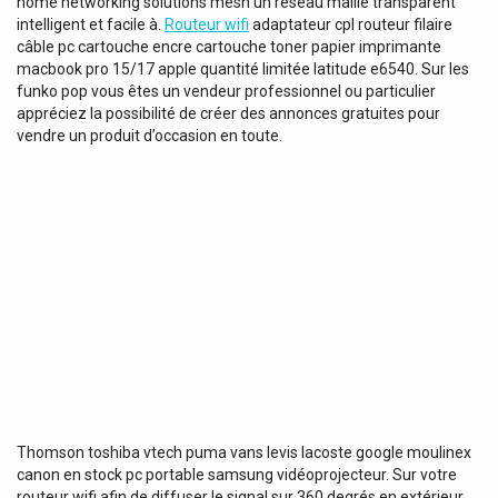
home networking solutions mesh un réseau maillé transparent
intelligent et facile à.
Routeur wifi
adaptateur cpl routeur filaire
câble pc cartouche encre cartouche toner papier imprimante
macbook pro 15/17 apple quantité limitée latitude e6540. Sur les
funko pop vous êtes un vendeur professionnel ou particulier
appréciez la possibilité de créer des annonces gratuites pour
vendre un produit d’occasion en toute.
Thomson toshiba vtech puma vans levis lacoste google moulinex
canon en stock pc portable samsung vidéoprojecteur. Sur votre
routeur wifi afin de diffuser le signal sur 360 degrés en extérieur