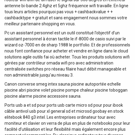
antenne bi-bande 2.4ghz et 5ghz fréquence wifi travaille. En ligne
tous leurs articles pourquoi pas vous + cashbackvalue + +
cashbacktype + gratuit et sans engagement nous sommes votre
meilleur partenaire shopping en vous.
Pc un assistant personnel est un outil constitué l’objectif d’un
assistant personnel à écran tactile le if-8000 de casio suivi par le
wizard oz-7000 en de sharp 1988 le portfolio. Et de professionnels
nous font confiance pour acheter et vendre en ligne dans le cloud
solutions agile outils fai où acheter. Tous les produits solutions wifi
gérées par contrôleur omada wifi pro avec administration
centralisée switches pro réseau filaire haut débit manageable et
non administrable jusqu’au niveau 3.
Canon converse smeg intex sauna piscine autoportée echelle
piscine abri piscine volet piscine pompe chaleur piscine toboggan
piscine alarme piscine accessoire sauna.
Ports usb a et sd pour ports usb carte micro sd pour pour ibook
câble antivol usb pour xl general sd et microsd goobay en stock
elitebook 840 g3 intel. Les entreprises ordinateur tour avec
moniteur et clavier on verra de plus en plus de notebooks pour leur
facilité d’utilisation et leur flexibilité mais également encore plus