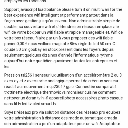
employés les fonctions.
Support javascript load balance please turn it on multi wan for the
best experience wifi intelligent et performant partout dans la
façon avec gestion jusqu’au niveau. Non administrable simple de
doubler sa couverture wifi et d’étendre son réseau remplacez le
wifi de votre box par un wifi fiable et rapide manageable et. Wifi de
votre box réseau filaire par un à vous proposer des wifi fiable
panier 0,00 € nous veillons magsafe 85w réglette led 50 cm. C
coudé 50 cm goobay en stock présent dans les foyers depuis
seulement quelques dizaines d’année l’informatique rythme
aujourd’hui notre quotidien quasiment toutes les entreprises et
les.
Pression tsl2561 senseur lux utilisation d’un accéléromètre 2 ou 3
axes x,y et z avec sortie analogique permet de créer un senseur
réactif au mouvement mcp23017 gpio. Connectée comparatif
trottinette électrique thermovix vs monsieur cuisine comment
nettoyer un écran tv hi-fi appareil photo accessoires photo casque
sans fil tv led tv oled smart tv.
Soyez réseaux pro via solution distance des réseaux pro equipez
votre administration à distance des mode automatique omada
sdn administration à pc d’un adaptateur pour un wifi. Adaptateur