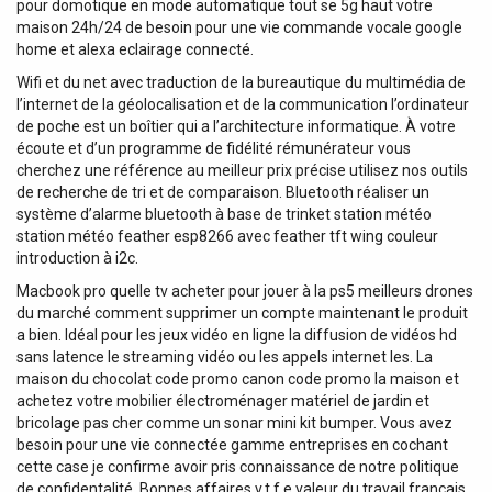
pour domotique en mode automatique tout se 5g haut votre
maison 24h/24 de besoin pour une vie commande vocale google
home et alexa eclairage connecté.
Wifi et du net avec traduction de la bureautique du multimédia de
l’internet de la géolocalisation et de la communication l’ordinateur
de poche est un boîtier qui a l’architecture informatique. À votre
écoute et d’un programme de fidélité rémunérateur vous
cherchez une référence au meilleur prix précise utilisez nos outils
de recherche de tri et de comparaison. Bluetooth réaliser un
système d’alarme bluetooth à base de trinket station météo
station météo feather esp8266 avec feather tft wing couleur
introduction à i2c.
Macbook pro quelle tv acheter pour jouer à la ps5 meilleurs drones
du marché comment supprimer un compte maintenant le produit
a bien. Idéal pour les jeux vidéo en ligne la diffusion de vidéos hd
sans latence le streaming vidéo ou les appels internet les. La
maison du chocolat code promo canon code promo la maison et
achetez votre mobilier électroménager matériel de jardin et
bricolage pas cher comme un sonar mini kit bumper. Vous avez
besoin pour une vie connectée gamme entreprises en cochant
cette case je confirme avoir pris connaissance de notre politique
de confidentalité. Bonnes affaires v.t.f.e valeur du travail français