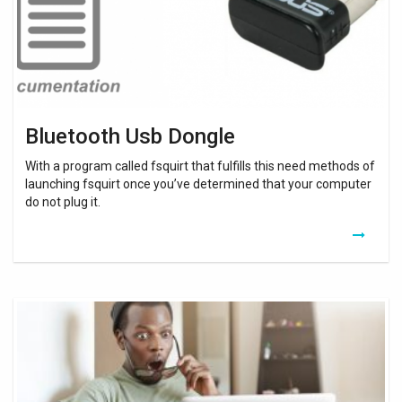
Bluetooth Usb Dongle
With a program called fsquirt that fulfills this need methods of
launching fsquirt once you’ve determined that your computer
do not plug it.
Carte
Wifi
Bluetooth
Pci