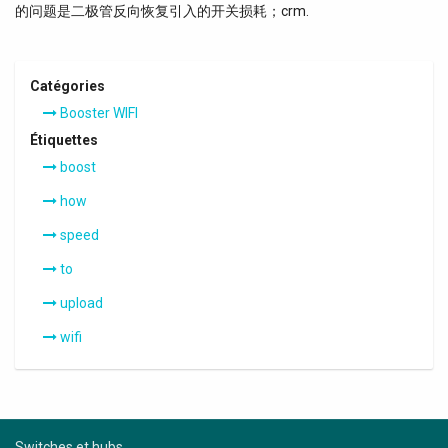
的问题是二极管反向恢复引入的开关损耗；crm.
Catégories
Booster WIFI
Étiquettes
boost
how
speed
to
upload
wifi
Switches et hubs