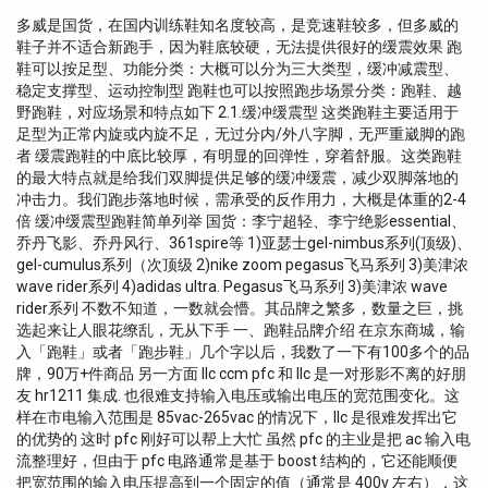
多威是国货，在国内训练鞋知名度较高，是竞速鞋较多，但多威的
鞋子并不适合新跑手，因为鞋底较硬，无法提供很好的缓震效果 跑
鞋可以按足型、功能分类：大概可以分为三大类型，缓冲减震型、
稳定支撑型、运动控制型 跑鞋也可以按照跑步场景分类：跑鞋、越
野跑鞋，对应场景和特点如下 2.1.缓冲缓震型 这类跑鞋主要适用于
足型为正常内旋或内旋不足，无过分内/外八字脚，无严重崴脚的跑
者 缓震跑鞋的中底比较厚，有明显的回弹性，穿着舒服。这类跑鞋
的最大特点就是给我们双脚提供足够的缓冲缓震，减少双脚落地的
冲击力。我们跑步落地时候，需承受的反作用力，大概是体重的2-4
倍 缓冲缓震型跑鞋简单列举 国货：李宁超轻、李宁绝影essential、
乔丹飞影、乔丹风行、361spire等 1)亚瑟士gel-nimbus系列(顶级)、
gel-cumulus系列（次顶级 2)nike zoom pegasus飞马系列 3)美津浓
wave rider系列 4)adidas ultra. Pegasus飞马系列 3)美津浓 wave
rider系列 不数不知道，一数就会懵。其品牌之繁多，数量之巨，挑
选起来让人眼花缭乱，无从下手 一、跑鞋品牌介绍 在京东商城，输
入「跑鞋」或者「跑步鞋」几个字以后，我数了一下有100多个的品
牌，90万+件商品 另一方面 llc ccm pfc 和 llc 是一对形影不离的好朋
友 hr1211 集成. 也很难支持输入电压或输出电压的宽范围变化。这
样在市电输入范围是 85vac-265vac 的情况下，llc 是很难发挥出它
的优势的 这时 pfc 刚好可以帮上大忙 虽然 pfc 的主业是把 ac 输入电
流整理好，但由于 pfc 电路通常是基于 boost 结构的，它还能顺便
把宽范围的输入电压提高到一个固定的值（通常是 400v 左右），这