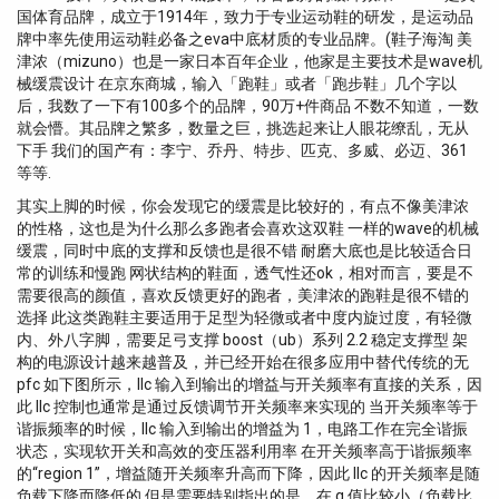
国体育品牌，成立于1914年，致力于专业运动鞋的研发，是运动品
牌中率先使用运动鞋必备之eva中底材质的专业品牌。(鞋子海淘 美
津浓（mizuno）也是一家日本百年企业，他家是主要技术是wave机
械缓震设计 在京东商城，输入「跑鞋」或者「跑步鞋」几个字以
后，我数了一下有100多个的品牌，90万+件商品 不数不知道，一数
就会懵。其品牌之繁多，数量之巨，挑选起来让人眼花缭乱，无从
下手 我们的国产有：李宁、乔丹、特步、匹克、多威、必迈、361
等等.
其实上脚的时候，你会发现它的缓震是比较好的，有点不像美津浓
的性格，这也是为什么那么多跑者会喜欢这双鞋 一样的wave的机械
缓震，同时中底的支撑和反馈也是很不错 耐磨大底也是比较适合日
常的训练和慢跑 网状结构的鞋面，透气性还ok，相对而言，要是不
需要很高的颜值，喜欢反馈更好的跑者，美津浓的跑鞋是很不错的
选择 此这类跑鞋主要适用于足型为轻微或者中度内旋过度，有轻微
内、外八字脚，需要足弓支撑 boost（ub）系列 2.2 稳定支撑型 架
构的电源设计越来越普及，并已经开始在很多应用中替代传统的无
pfc 如下图所示，llc 输入到输出的增益与开关频率有直接的关系，因
此 llc 控制也通常是通过反馈调节开关频率来实现的 当开关频率等于
谐振频率的时候，llc 输入到输出的增益为 1，电路工作在完全谐振
状态，实现软开关和高效的变压器利用率 在开关频率高于谐振频率
的“region 1”，增益随开关频率升高而下降，因此 llc 的开关频率是随
负载下降而降低的 但是需要特别指出的是，在 q 值比较小（负载比