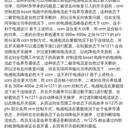
状态，这样的好处可以用峰值比较低的电感电流实现比较大的输出
功率，但同时所带来的问题是二极管反向恢复引入的开关损耗；crm
控制是指 boost 电路中的电感电流处于临界导通状态，这种状态下
二极管电流是自然过零关断的，所以没有反向恢复问题，但在实现
同等输出功率的情况下，crm 的电感电流峰值必然大于 ccm，这不
利于电感设计 基于上述特点，ccm 适合更大功率，而 crm 适合较小
的功率。二者的合理分界线通常在 300w-400w 之间 hr1211 的 pfc
部分采用 ccm 控制方式，电感电流在重载情况下处于连续状态，并
且开关频率可以通过数字接口进行配置。在轻载状态下 hr1211 会自
动降低开关频率，并过渡到断续电流状态，以此降低开关损耗，从
而达到全范围工作状态下的高效率. 控制是指 boost 电路中的电感电
流处于临界导通状态，这种状态下二极管电流是自然过零关断的，
所以没有反向恢复问题，但在实现同等输出功率的情况下，crm 的
电感电流峰值必然大于 ccm，这不利于电感设计 基于上述特点，
ccm 适合更大功率，而 crm 适合较小的功率。二者的合理分界线通
常在 300w-400w 之间 hr1211 的 ccm 控制方式，电感电流在重载情
况下处于连续状态，并且开关频率可以通过数字接口进行配置。在
轻载状态下 hr1211 会自动降低开关频率，并过渡到断续电流状态，
以此降低开关损耗，从而达到全范围工作状态下的高效率 hr1275 的
pfc 部分采用 crm 控制方式，电感电流在重载情况下处于临界导通
状态，并同样在在轻载状态下会自动降低开关频率，过渡到断续电
流状态。而且无论是临界导通还是断续状态，hr1275 都会通过内部
的检测电路保证谷底开通，从而将开关损耗降到最低.