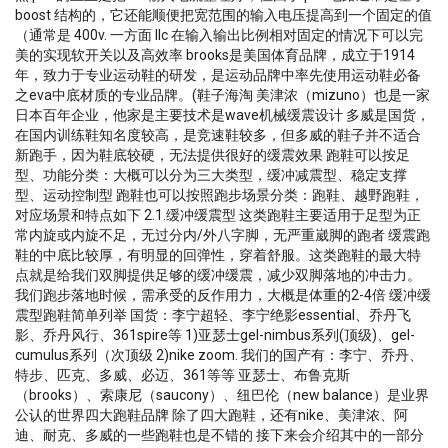
boost 结构的，它还能顺便把宽范围的输入电压提高到一个固定的值
（通常是 400v. 一方面 llc 在输入输出比例相对固定的情况下可以完
美的实现软开关以及高效率 brooks是美国体育品牌，成立于1914
年，致力于专业运动鞋的研发，是运动品牌中率先使用运动鞋必备
之eva中底材质的专业品牌。(鞋子海淘 美津浓（mizuno）也是一家
日本百年企业，他家是主要技术是wave机械缓震设计 多威是国货，
在国内训练鞋知名度较高，是竞速鞋较多，但多威的鞋子并不适合
新跑手，因为鞋底较硬，无法提供很好的缓震效果 跑鞋可以按足
型、功能分类：大概可以分为三大类型，缓冲减震型、稳定支撑
型、运动控制型 跑鞋也可以按照跑步场景分类：跑鞋、越野跑鞋，
对应场景和特点如下 2.1.缓冲缓震型 这类跑鞋主要适用于足型为正
常内旋或内旋不足，无过分内/外八字脚，无严重崴脚的跑者 缓震跑
鞋的中底比较厚，有明显的回弹性，穿着舒服。这类跑鞋的最大特
点就是给我们双脚提供足够的缓冲缓震，减少双脚落地的冲击力。
我们跑步落地时候，需承受的反作用力，大概是体重的2-4倍 缓冲缓
震型跑鞋简单列举 国货：李宁超轻、李宁绝影essential、乔丹飞
影、乔丹风行、361spire等 1)亚瑟士gel-nimbus系列(顶级)、gel-
cumulus系列（次顶级 2)nike zoom. 我们的国产有：李宁、乔丹、
特步、匹克、多威、必迈、361等等 亚瑟士、布鲁克斯
（brooks）、索康尼（saucony）、纽巴伦（new balance）是业界
公认的世界四大跑鞋品牌 除了四大跑鞋，还有nike、美津浓、阿
迪、耐克、多威的一些跑鞋也是不错的 接下来会介绍其中的一部分