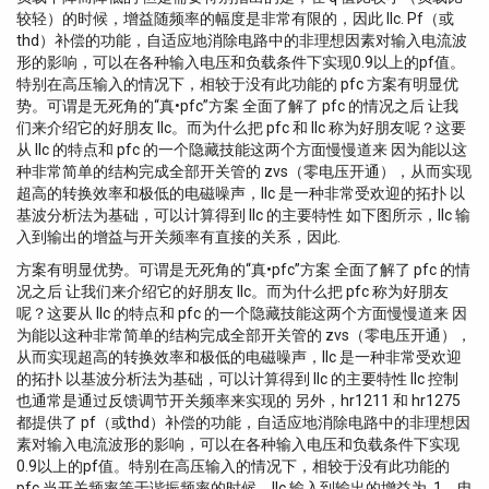
较轻）的时候，增益随频率的幅度是非常有限的，因此 llc. Pf（或
thd）补偿的功能，自适应地消除电路中的非理想因素对输入电流波
形的影响，可以在各种输入电压和负载条件下实现0.9以上的pf值。
特别在高压输入的情况下，相较于没有此功能的 pfc 方案有明显优
势。可谓是无死角的“真•pfc”方案 全面了解了 pfc 的情况之后 让我
们来介绍它的好朋友 llc。而为什么把 pfc 和 llc 称为好朋友呢？这要
从 llc 的特点和 pfc 的一个隐藏技能这两个方面慢慢道来 因为能以这
种非常简单的结构完成全部开关管的 zvs（零电压开通），从而实现
超高的转换效率和极低的电磁噪声，llc 是一种非常受欢迎的拓扑 以
基波分析法为基础，可以计算得到 llc 的主要特性 如下图所示，llc 输
入到输出的增益与开关频率有直接的关系，因此.
方案有明显优势。可谓是无死角的“真•pfc”方案 全面了解了 pfc 的情
况之后 让我们来介绍它的好朋友 llc。而为什么把 pfc 称为好朋友
呢？这要从 llc 的特点和 pfc 的一个隐藏技能这两个方面慢慢道来 因
为能以这种非常简单的结构完成全部开关管的 zvs（零电压开通），
从而实现超高的转换效率和极低的电磁噪声，llc 是一种非常受欢迎
的拓扑 以基波分析法为基础，可以计算得到 llc 的主要特性 llc 控制
也通常是通过反馈调节开关频率来实现的 另外，hr1211 和 hr1275
都提供了 pf（或thd）补偿的功能，自适应地消除电路中的非理想因
素对输入电流波形的影响，可以在各种输入电压和负载条件下实现
0.9以上的pf值。特别在高压输入的情况下，相较于没有此功能的
pfc 当开关频率等于谐振频率的时候，llc 输入到输出的增益为. 1，电