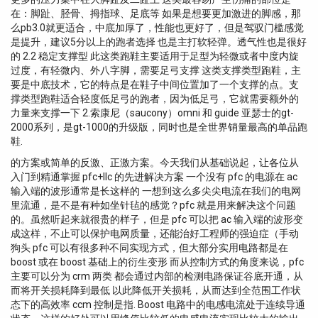
在：脚趾、胫骨、拇指球、足底等 如果是想要更加激进的脚感，那
么pb3.0就更适合，中底加厚了，性能也更好了，但是驾驭门槛感觉
是提升，建议5分以上的跑者选择 也是主打软轻弹。透气性也是很好
的 2.2 稳定支撑型 此这类跑鞋主要适用于足型为轻微或者中度内旋
过度，有轻微内、外八字脚，需要足弓支撑 这类支撑类型跑鞋，主
要是中底技术，它的特点是在鞋子中间位置加了一个支撑的点。支
撑类型跑鞋适合轻度低足弓的跑者，因为低足弓，它就需要额外的
力量来支撑一下 2.索康尼（saucony）omni 和 guide 亚瑟士的gt-
2000系列，是gt-1000的升级版，同时也是全世界销量最高的单品跑
鞋.
的方案或简单的反激、正激方案。今天我们从基础说起，让各位从
入门到精通掌握 pfc+llc 的先进解决方案 一个没有 pfc 的电源在 ac
输入端的波形通常是长这样的 一想到这么多尖尖电流在我们的电网
里流通，是不是有种如坐针毡的感觉？pfc 就是用来解决这个问题
的。虽然听起来就很贵的样子，但是 pfc 可以把 ac 输入端的波形变
成这样，不止可以保护电网质量，还能治好工程师的强迫症（手动
狗头 pfc 可以有很多种不同实现方式，但大部分实用电路都是在
boost 或在 boost 基础上的衍生变形 而从控制方式的角度来说，pfc
主要可以分为 crm 两类 都会通过内部的检测电路保证谷底开通，从
而将开关损耗降到最低 以此降低开关损耗，从而达到全范围工作状
态下的高效率 ccm 控制是指. Boost 电路中的电感电流处于连续导通