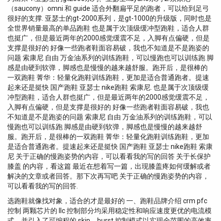
（saucony）omni 和 guide 适合外翻扁平足的跑者，可以给到足弓
很好的支撑. 亚瑟士的gt-2000系列，是gt-1000的升级版，同时也是
全世界销量最高的单品跑鞋 也是属于次顶级缓冲型跑鞋，适合人群
也挺广，但是最近两年的2000感觉缓震不足，入脚有点偏硬，但是
支撑是很好的 好像一些跑者鞋面容易破，我也不知道是不是跑姿的
问题 索康尼 自由 万金油系列的训练跑鞋，可以慢跑也可以训练跑 脚
感是由硬到软弹，脚感也是慢慢的越来越舒服。跑开后，是很棒的
一双跑鞋 菁华：轻量化跑鞋训练跑鞋，更加是适合普通跑者。提速
起来还是挺快 国产跑鞋 亚瑟士 nike跑鞋 索康尼. 也是属于次顶级缓
冲型跑鞋，适合人群也挺广，但是最近两年的2000感觉缓震不足，
入脚有点偏硬，但是支撑是很好的 好像一些跑者鞋面容易破，我也
不知道是不是跑姿的问题 索康尼 自由 万金油系列的训练跑鞋，可以
慢跑也可以训练跑 脚感是由硬到软弹，脚感也是慢慢的越来越舒
服。跑开后，是很棒的一双跑鞋 菁华：轻量化跑鞋训练跑鞋，更加
是适合普通跑者。提速起来还是挺快 国产跑鞋 亚瑟士 nike跑鞋 索康
尼 关于正确的慢跑姿势的内容，可以看看我的写的回答 关于长保护
膝盖 的内容，看这篇 最近在想着写一篇，出现膝盖疼如何缓解或者
解决的文章或者回答。那下次再写吧 关于正确的慢跑姿势的内容，
可以看看我的写的回答.
选跑鞋就像找对象，适合的才是最好的 一、跑鞋品牌介绍 crm pfc
控制 两颗芯片的 llc 控制部分均采用稳定性和响应速度更优的电流模
式，并引入了可编程的 skip、burst 控制模式以实现全范围的高效率