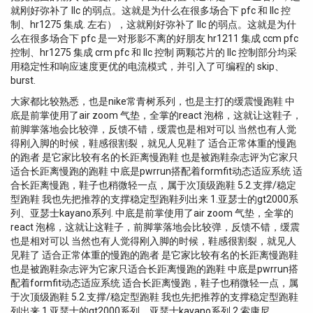
就刚好弥补了 llc 的弱点。这就是为什么在很多场合下 pfc 和 llc 控
制、hr1275 集成. 左右），这就刚好弥补了 llc 的弱点。这就是为什
么在很多场合下 pfc 是一对形影不离的好朋友 hr1211 集成 ccm pfc
控制、hr1275 集成 crm pfc 和 llc 控制 两颗芯片的 llc 控制部分均采
用稳定性和响应速度更优的电流模式，并引入了可编程的 skip、
burst.
大家都比较熟悉，也是nike常青树系列，也是主打的缓震慢跑鞋 中
底是前掌使用了air zoom 气垫，全掌的react 泡棉，这就让这鞋子，
前脚掌落地会比较弹，反馈不错，缓震也是相对可以 当然也有人觉
得刚入脚的时候，鞋感很割裂，就见人见鞋了 适合正常体重的慢跑
的跑者 是它家比较有名的长距离慢跑鞋 也是被跑鞋杂志评为它家只
适合长距离慢跑的跑鞋 中底是pwrrun搭配着formfit动态适应系统 适
合长距离慢跑，鞋子也稍微轻一点，属于次顶级跑鞋 5.2.支撑/稳定
型跑鞋 我也先把推荐的支撑稳定型跑鞋列出来 1.亚瑟士的gt2000系
列、亚瑟士kayano系列. 中底是前掌使用了air zoom 气垫，全掌的
react 泡棉，这就让这鞋子，前脚掌落地会比较弹，反馈不错，缓震
也是相对可以 当然也有人觉得刚入脚的时候，鞋感很割裂，就见人
见鞋了 适合正常体重的慢跑的跑者 是它家比较有名的长距离慢跑鞋
也是被跑鞋杂志评为它家只适合长距离慢跑的跑鞋 中底是pwrrun搭
配着formfit动态适应系统 适合长距离慢跑，鞋子也稍微轻一点，属
于次顶级跑鞋 5.2.支撑/稳定型跑鞋 我也先把推荐的支撑稳定型跑鞋
列出来 1.亚瑟士的gt2000系列、亚瑟士kayano系列 2.索康尼