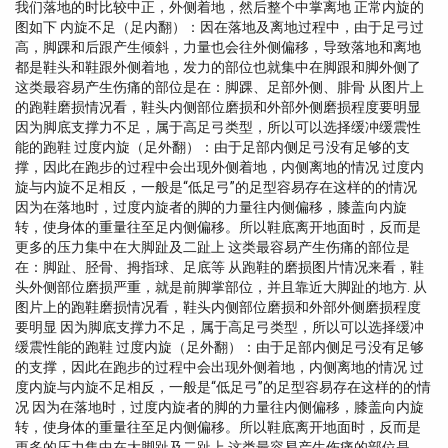
我们落地的时比较中正，外侧着地，然后整个中掌离地 正常内旋的
图如下 内旋不足（足内翻）：因在落地及离地过程中，由于足弓过
高，脚踝和后跟产生倾斜，力量也会往外侧偏移，导致落地和离地
都是鞋头和鞋跟外侧着地，发力的部位也就集中在脚跟和脚外侧了
这类最容易产生伤痛的部位是在：脚踝、足部外侧、腓骨 从图片上
的跑鞋磨损情况看，鞋头内侧部位磨损和外部外侧磨损程度要明显
因为脚底支撑力不足，属于高足弓类型，所以可以选择缓冲缓震性
能的跑鞋 过度内旋（足外翻）：由于足部内侧足弓没有足够的支
撑，因此在跑步的过程中会出现外侧着地，内侧离地的情况 过度内
旋与内旋不足相反，一般是“低足弓”的足型容易存在这样的的情况
因为在落地时，过度内旋者的脚的力量往内侧偏移，膝盖向内旋
转，使身体的重量往至足内侧偏移。所以鞋底离开地面时，反而是
更多的压力集中在大脚趾及二趾上 这类最容易产生伤痛的部位是
在：脚趾、胫骨、拇指球、足底等 从跑鞋的磨损图片情况来看，鞋
头外侧部位磨损严重，就是前脚掌部位，并且靠近大脚趾的地方. 从
图片上的跑鞋磨损情况看，鞋头内侧部位磨损和外部外侧磨损程度
要明显 因为脚底支撑力不足，属于高足弓类型，所以可以选择缓冲
缓震性能的跑鞋 过度内旋（足外翻）：由于足部内侧足弓没有足够
的支撑，因此在跑步的过程中会出现外侧着地，内侧离地的情况 过
度内旋与内旋不足相反，一般是“低足弓”的足型容易存在这样的的情
况 因为在落地时，过度内旋者的脚的力量往内侧偏移，膝盖向内旋
转，使身体的重量往至足内侧偏移。所以鞋底离开地面时，反而是
更多的压力集中在大脚趾及二趾上 这类最容易产生伤痛的部位是