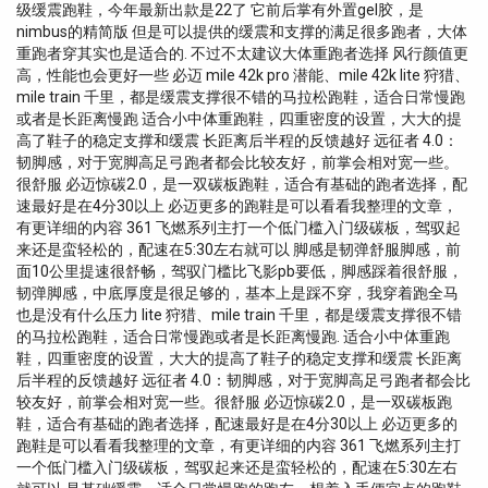
级缓震跑鞋，今年最新出款是22了 它前后掌有外置gel胶，是
nimbus的精简版 但是可以提供的缓震和支撑的满足很多跑者，大体
重跑者穿其实也是适合的. 不过不太建议大体重跑者选择 风行颜值更
高，性能也会更好一些 必迈 mile 42k pro 潜能、mile 42k lite 狩猎、
mile train 千里，都是缓震支撑很不错的马拉松跑鞋，适合日常慢跑
或者是长距离慢跑 适合小中体重跑鞋，四重密度的设置，大大的提
高了鞋子的稳定支撑和缓震 长距离后半程的反馈越好 远征者 4.0：
韧脚感，对于宽脚高足弓跑者都会比较友好，前掌会相对宽一些。
很舒服 必迈惊碳2.0，是一双碳板跑鞋，适合有基础的跑者选择，配
速最好是在4分30以上 必迈更多的跑鞋是可以看看我整理的文章，
有更详细的内容 361 飞燃系列主打一个低门槛入门级碳板，驾驭起
来还是蛮轻松的，配速在5:30左右就可以 脚感是韧弹舒服脚感，前
面10公里提速很舒畅，驾驭门槛比飞影pb要低，脚感踩着很舒服，
韧弹脚感，中底厚度是很足够的，基本上是踩不穿，我穿着跑全马
也是没有什么压力 lite 狩猎、mile train 千里，都是缓震支撑很不错
的马拉松跑鞋，适合日常慢跑或者是长距离慢跑. 适合小中体重跑
鞋，四重密度的设置，大大的提高了鞋子的稳定支撑和缓震 长距离
后半程的反馈越好 远征者 4.0：韧脚感，对于宽脚高足弓跑者都会比
较友好，前掌会相对宽一些。很舒服 必迈惊碳2.0，是一双碳板跑
鞋，适合有基础的跑者选择，配速最好是在4分30以上 必迈更多的
跑鞋是可以看看我整理的文章，有更详细的内容 361 飞燃系列主打
一个低门槛入门级碳板，驾驭起来还是蛮轻松的，配速在5:30左右