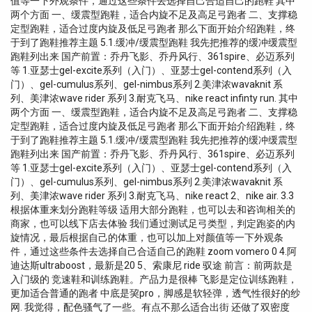
值等一下外观条件，通过这些条件去选择自己合适自己的跑鞋 其中
两个方面 一、缓震型跑鞋，适合内旋不足及高足弓跑者 二、支撑稳
定型跑鞋，适合过度内旋及低足弓跑者 那么下面开始介绍跑鞋，终
于到了跑鞋推荐主题 5.1.缓冲/缓震型跑鞋 我先把推荐的缓冲缓震型
跑鞋列出来 国产前置：乔丹飞影、乔丹风行、361spire、必迈系列
等 1.亚瑟士gel-excite系列（入门）、亚瑟士gel-contend系列（入
门）、gel-cumulus系列、gel-nimbus系列 2.美津浓wavaknit 系
列、美津浓wave rider 系列 3.耐克飞马、nike react infinty run. 其中
两个方面 一、缓震型跑鞋，适合内旋不足及高足弓跑者 二、支撑稳
定型跑鞋，适合过度内旋及低足弓跑者 那么下面开始介绍跑鞋，终
于到了跑鞋推荐主题 5.1.缓冲/缓震型跑鞋 我先把推荐的缓冲缓震型
跑鞋列出来 国产前置：乔丹飞影、乔丹风行、361spire、必迈系列
等 1.亚瑟士gel-excite系列（入门）、亚瑟士gel-contend系列（入
门）、gel-cumulus系列、gel-nimbus系列 2.美津浓wavaknit 系
列、美津浓wave rider 系列 3.耐克飞马、nike react 2、nike air. 3.3
根据体重来划分跑鞋等级 适用大部分跑鞋，也可以去和咨询相关的
商家，也可以线下店去体验 我们通过测试足弓类型，判定跑姿的内
旋情况，最后根据自己的体重，也可以加上对颜值等一下外观条
件，通过这些条件去选择自己合适自己的跑鞋 zoom vomero 0 4.阿
迪达斯ultraboost，最新是20 5、索康尼 ride 驭途 前言：前两款是
入门级的 竞速鞋和训练跑鞋。产品力是很棒 飞影是定位训练跑鞋，
更加适合普通的跑者 中底是巭pro，脚感是软轻弹，透气性很好的纱
网. 我觉得，配色骚气了一些。有点不那么适合出街 还做了双密度