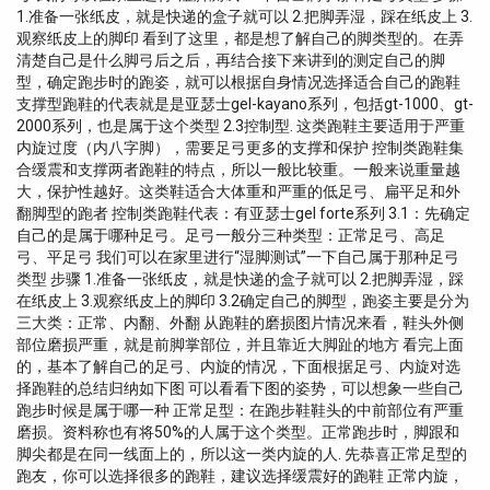
1.准备一张纸皮，就是快递的盒子就可以 2.把脚弄湿，踩在纸皮上 3.
观察纸皮上的脚印 看到了这里，都是想了解自己的脚类型的。在弄
清楚自己是什么脚弓后之后，再结合接下来讲到的测定自己的脚
型，确定跑步时的跑姿，就可以根据自身情况选择适合自己的跑鞋
支撑型跑鞋的代表就是是亚瑟士gel-kayano系列，包括gt-1000、gt-
2000系列，也是属于这个类型 2.3控制型. 这类跑鞋主要适用于严重
内旋过度（内八字脚），需要足弓更多的支撑和保护 控制类跑鞋集
合缓震和支撑两者跑鞋的特点，所以一般比较重。一般来说重量越
大，保护性越好。这类鞋适合大体重和严重的低足弓、扁平足和外
翻脚型的跑者 控制类跑鞋代表：有亚瑟士gel forte系列 3.1：先确定
自己的是属于哪种足弓。足弓一般分三种类型：正常足弓、高足
弓、平足弓 我们可以在家里进行“湿脚测试”一下自己属于那种足弓
类型 步骤 1.准备一张纸皮，就是快递的盒子就可以 2.把脚弄湿，踩
在纸皮上 3.观察纸皮上的脚印 3.2确定自己的脚型，跑姿主要是分为
三大类：正常、内翻、外翻 从跑鞋的磨损图片情况来看，鞋头外侧
部位磨损严重，就是前脚掌部位，并且靠近大脚趾的地方 看完上面
的，基本了解自己的足弓、内旋的情况，下面根据足弓、内旋对选
择跑鞋的总结归纳如下图 可以看看下图的姿势，可以想象一些自己
跑步时候是属于哪一种 正常足型：在跑步鞋鞋头的中前部位有严重
磨损。资料称也有将50%的人属于这个类型。正常跑步时，脚跟和
脚尖都是在同一线面上的，所以这一类内旋的人. 先恭喜正常足型的
跑友，你可以选择很多的跑鞋，建议选择缓震好的跑鞋 正常内旋，