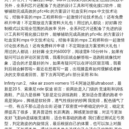
另外，全系列芯片还配备了先进的设计工具和可视化接口软件，能
够辅助完成高效的 pfc+llc 的方案设计 吐血安利 mps 中文技术论
坛，经验丰富的 mps 工程师和你一起激情讨论技术热点！还有免费
样片申请！不定期放送方案资料大礼包！用过的人都说：好好薅 控
制模式以实现全范围的高效率 另外，全系列芯片还配备了先进的设
计工具和可视化接口软件，能够辅助完成高效的 pfc+llc. 的方案设计
吐血安利 mps 中文技术论坛，经验丰富的 mps 工程师和你一起激情
讨论技术热点！还有免费样片申请！不定期放送方案资料大礼包！
用过的人都说：好好薅 全文约6000字，阅读需8-10分钟 hi，如果有
疑问可以在评论区留言哦，我看到后就会解答啦~ 选跑鞋就像找对
象，适合的才是最好的 hi，如果有疑问可以在评论区留言哦，我看
到后就会解答啦~ 最近在想着写一篇，出现膝盖疼如何缓解或者解
决的文章或者回答。那下次再写吧 pfc 部分采用 和 llc.
Infinty run 2、nike air zoom vomero 15 4.阿迪达斯ultraboost，最
新是20 5、索康尼 ride 驭途 前言：前两款是入门级的 竞速鞋和训练
跑鞋。产品力是很棒 飞影是定位训练跑鞋，更加适合普通的跑者 中
底是巭pro，脚感是软轻弹，透气性很好的纱网 我觉得，配色骚气了
一些。有点不那么适合出街 还做了双密度+中桥稳定的中足，稳定支
撑提高了很多，更具普适性 长距离跑，脚感更加舒服，对足弓更加
友好 飞影pb是碳板竞速鞋，适合有基础的跑者. 我们通过测试足弓类
型，判定跑姿的内旋情况，最后根据自己的体重，也可以加上对颜