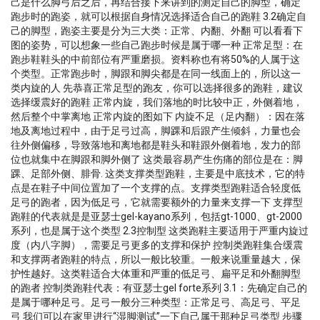
己是什么脚弓后之后，再结合接下来讲到的测定自己的脚型，确定
跑步时的跑姿，就可以根据自身情况选择适合自己的跑鞋 3.2确定自
己的脚型，跑姿主要是分为三大类：正常、内翻、外翻 可以看看下
图的姿势，可以想象一些自己跑步时候是属于哪一种 正常足型：在
跑步鞋鞋头的中前部位有严重磨损。资料称也有将50%的人属于这
个类型。正常跑步时，脚跟和脚尖都是在同一线面上的，所以这一
类内旋的人 先恭喜正常足型的跑友，你可以选择很多的跑鞋，建议
选择缓震好的跑鞋 正常内旋，我们落地的时比较中正，外侧着地，
然后整个中掌离地 正常内旋的图如下 内旋不足（足内翻）：因在落
地及离地过程中，由于足弓过高，脚踝和后跟产生倾斜，力量也会
往外侧偏移，导致落地和离地都是鞋头和鞋跟外侧着地，发力的部
位也就集中在脚跟和脚外侧了 这类最容易产生伤痛的部位是在：脚
踝、足部外侧、腓骨. 这类支撑类型跑鞋，主要是中底技术，它的特
点是在鞋子中间位置加了一个支撑的点。支撑类型跑鞋适合轻度低
足弓的跑者，因为低足弓，它就需要额外的力量来支撑一下 支撑型
跑鞋的代表就是是亚瑟士gel-kayano系列，包括gt-1000、gt-2000
系列，也是属于这个类型 2.3控制型 这类跑鞋主要适用于严重内旋过
度（内八字脚），需要足弓更多的支撑和保护 控制类跑鞋集合缓震
和支撑两者跑鞋的特点，所以一般比较重。一般来说重量越大，保
护性越好。这类鞋适合大体重和严重的低足弓、扁平足和外翻脚型
的跑者 控制类跑鞋代表：有亚瑟士gel forte系列 3.1：先确定自己的
是属于哪种足弓。足弓一般分三种类型：正常足弓、高足弓、平足
弓 我们可以在家里进行“湿脚测试”一下自己属于那种足弓类型 步骤