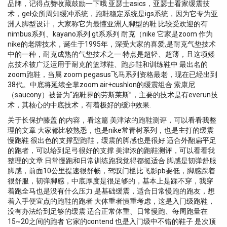
品牌，记得点赞收藏鼓励一下哦 亚瑟士asics，亚瑟士看家缓震技
术，gel众所周知缓冲系统，跑鞋稳定系统是igs系统，因为它专为亚
洲人脚型设计，大家称它为最懂亚洲人脚型的鞋 比较受欢迎的有
nimbus系列、kayano系列 gt系系列 耐克（nike 它家是zoom 作为
nike的老牌技术，诞生于1995年，深受大家的喜爱,是耐克气垫技术
中的一种，耐克成熟的气垫技术之一 特点是超轻、超薄，且这项矮
点技术被广泛运用于耐克的篮球鞋、跑步鞋和训练鞋中 最出名的
zoom跑鞋，当属 zoom pegasus飞马系列资格最老，现在已经出到
38代。中底将延续全掌zoom air+cushlon的缓震组合 索康尼
（saucony）被誉为“跑鞋界的劳斯莱斯”，主要的技术是有everun技
术，其核心的中底技术，有着极好的缓冲效果.
关于长保护膝盖 的内容，看这篇 美津浓的跑鞋测评，可以看看我整
理的文章 大家都比较熟悉，也是nike常青树系列，也是主打的缓震
慢跑鞋 很出色的支撑型跑鞋，缓震的脚感也是很好 适合外翻扁平足
的跑者，可以给到足弓很好的支撑 美津浓的跑鞋测评，可以看看我
整理的文章 日常慢跑和日常训练跑我觉得都挺适合 脚感是韧弹舒服
脚感，前面10公里提速很舒畅，驾驭门槛比飞影pb要低，脚感踩着
很舒服，韧弹脚感，中底厚度是很足够的，基本上是踩不穿，我穿
着跑全马也是没有什么压力 是基础缓震，适合日常慢跑的跑友，想
着入手便宜点的跑鞋的跑者 大体重者慎重考虑，这是入门级跑鞋，
没有办法给到足够的缓震 适合正常体重、日常慢跑、每周跑量在
15~20之间的跑者 它家的contend 也是入门级中不错的鞋子 是次顶