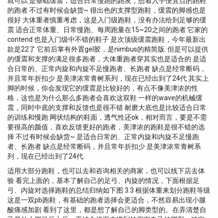
就可以 是基础缓震，适合日常慢跑的跑友，想着入手便宜点的跑鞋
的跑者 不过有时候会缺货~ 很出色的支撑型跑鞋，缓震的脚感也是
很好 大体重者慎重考虑，这是入门级跑鞋，没有办法给到足够的缓
震 适合正常体重、日常慢跑、每周跑量在15~20之间的跑者 它家的
contend 也是入门级中不错的鞋子 是次顶级缓震跑鞋，今年最新出
款是22了 它前后掌有外置gel胶，是nimbus的精简版. 但是可以提供
的缓震和支撑的满足很多跑者，大体重跑者穿其实也是适合的 是适
合日常的、正常内旋和内旋不足慢跑者、长跑者 缺点是经常断码，
并且常年折扣少 是美津浓常青树系列，现在已经出到了24代 其实上
脚的时候，你会发现它的缓震是比较好的，有点不像美津浓的性
格，这也是为什么那么多跑者会喜欢这双鞋 一样的wave的机械缓
震，同时中底的支撑和反馈也是很不错 耐磨大底也是比较适合日常
的训练和慢跑 网状结构的鞋面，透气性还ok，相对而言，要是不需
要很高的颜值，喜欢反馈更好的跑者，美津浓的跑鞋是很不错的选
择 不过有时候会缺货~ 是适合日常的、正常内旋和内旋不足慢跑
者、长跑者 缺点是经常断码，并且常年折扣少 是美津浓常青树系
列，现在已经出到了24代.
适用大部分跑鞋，也可以去和咨询相关的商家，也可以线下店去体
验 看完上面的，基本了解自己的足弓、内旋的情况，下面根据足
弓、内旋对选择跑鞋的总结归纳如下图 3.3 根据体重来划分跑鞋等级
这是一双pb跑鞋，有基础的跑者选择会更适合，不然容易出现小腿
酸痛感加剧 看到了这里，都是想了解自己的脚类型的。在弄清楚自