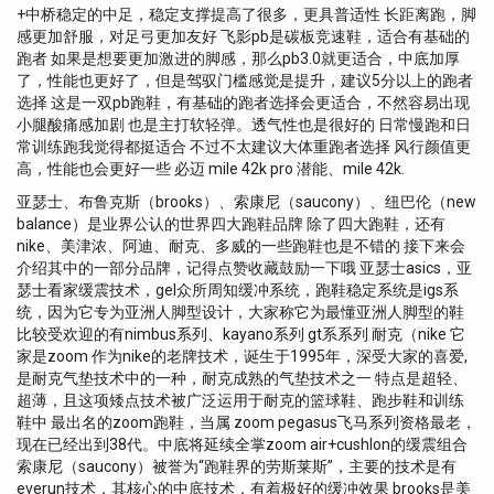
+中桥稳定的中足，稳定支撑提高了很多，更具普适性 长距离跑，脚
感更加舒服，对足弓更加友好 飞影pb是碳板竞速鞋，适合有基础的
跑者 如果是想要更加激进的脚感，那么pb3.0就更适合，中底加厚
了，性能也更好了，但是驾驭门槛感觉是提升，建议5分以上的跑者
选择 这是一双pb跑鞋，有基础的跑者选择会更适合，不然容易出现
小腿酸痛感加剧 也是主打软轻弹。透气性也是很好的 日常慢跑和日
常训练跑我觉得都挺适合 不过不太建议大体重跑者选择 风行颜值更
高，性能也会更好一些 必迈 mile 42k pro 潜能、mile 42k.
亚瑟士、布鲁克斯（brooks）、索康尼（saucony）、纽巴伦（new
balance）是业界公认的世界四大跑鞋品牌 除了四大跑鞋，还有
nike、美津浓、阿迪、耐克、多威的一些跑鞋也是不错的 接下来会
介绍其中的一部分品牌，记得点赞收藏鼓励一下哦 亚瑟士asics，亚
瑟士看家缓震技术，gel众所周知缓冲系统，跑鞋稳定系统是igs系
统，因为它专为亚洲人脚型设计，大家称它为最懂亚洲人脚型的鞋
比较受欢迎的有nimbus系列、kayano系列 gt系系列 耐克（nike 它
家是zoom 作为nike的老牌技术，诞生于1995年，深受大家的喜爱,
是耐克气垫技术中的一种，耐克成熟的气垫技术之一 特点是超轻、
超薄，且这项矮点技术被广泛运用于耐克的篮球鞋、跑步鞋和训练
鞋中 最出名的zoom跑鞋，当属 zoom pegasus飞马系列资格最老，
现在已经出到38代。中底将延续全掌zoom air+cushlon的缓震组合
索康尼（saucony）被誉为“跑鞋界的劳斯莱斯”，主要的技术是有
everun技术，其核心的中底技术，有着极好的缓冲效果 brooks是美