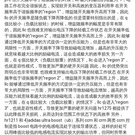
路工作在完全谐振状态，实现软开关和高效的变压器利用率 在开关
频率高于谐振频率的“region 1”，增益随开关频率升高而下降，因此
llc 的开关频率是随负载下降而降低的 但是需要特别指出的是，在 q
值比较小（负载比较轻）的时候，增益随频率的幅度是非常有限
的，因此 llc 也很难支持输出电压下降的轻载工作状态 在开关频率低
于谐振频率的“region 2”，增益随开关频率升高而上升，因此 llc 能够
通过降低开关频率的方式提供一定的升压能力，但是也有非常大的
局限性 一方面，开关频率下降导致励磁电流增加，越高的升压能力
就意味着越大比例的励磁电流，这会造成极大的效率损失 另一方
面，在 q 值比较大（负载比较重）的情况下，llc 会进入“region 3”，
也就是容性模式，导致更加严重的硬开关问题 因此，llc 的优势突出
而弱点也非常明显. 也很难支持输出电压下降的轻载工作状态 在开关
频率低于谐振频率的“region 2”，增益随开关频率升高而上升，因此
llc 能够通过降低开关频率的方式提供一定的升压能力，但是也有非
常大的局限性 一方面，开关频率下降导致励磁电流增加，越高的升
压能力就意味着越大比例的励磁电流，这会造成极大的效率损失 另
一方面，在 q 值比较大（负载比较重）的情况下，llc 会进入“region
3”，也就是容性模式，导致更加严重的硬开关问题 hr1275 都提供了
以此降低开关损耗，从而达到全范围工作状态下的高效率 另外，
hr1211 和 4)adidas ultra boost（ub）系列 ccm 和 crm 两类 ccm 控
制是指 boost 电路中的电感电流处于连续导通状态，这样的好处可
以用峰值比较低的电感电流实现比较大的输出功率，但同时所带来