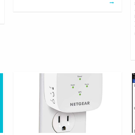
How
H
To
T
Setup
Ex
Netgear
Wi
Wifi
R
Extender
Dd
Wr