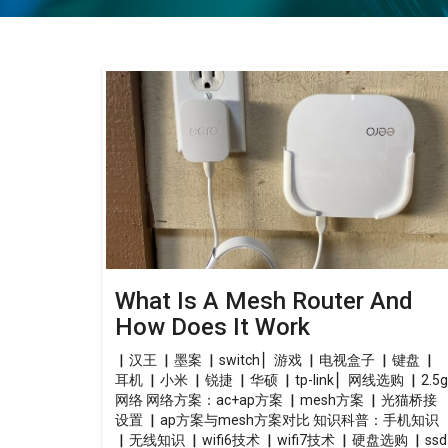
What
Is
A
Mesh
Router
And
How
Does
It
Work
What Is A Mesh Router And
How Does It Work
▏汉王 ▏墨案 ▏switch ▏游戏 ▏电视盒子 ▏键盘 ▏
耳机 ▏小米 ▏锐捷 ▏华硕 ▏tp-link ▏网线选购 ▏2.5g
网络 网络方案：ac+ap方案 ▏mesh方案 ▏光猫桥接
设置 ▏ap方案与mesh方案对比 知识科普：手机知识
▏无线知识 ▏wifi6技术 ▏wifi7技术 ▏硬盘选购 ▏ssd