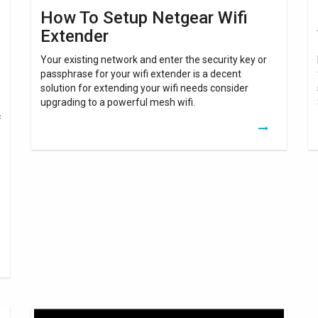
How To Setup Netgear Wifi
Extender
Your existing network and enter the security key or
passphrase for your wifi extender is a decent
solution for extending your wifi needs consider
upgrading to a powerful mesh wifi.
c
How