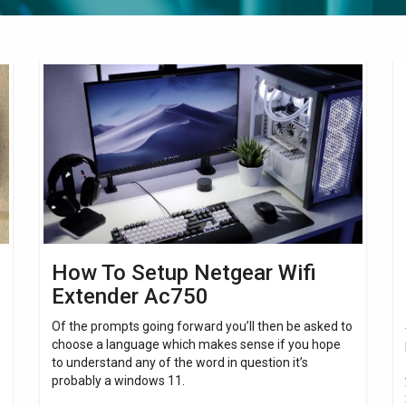
How
H
To
T
Setup
Bo
Netgear
Wi
Wifi
Si
Extender
Fo
Ac750
St
How To Setup Netgear Wifi
Extender Ac750
Of the prompts going forward you’ll then be asked to
choose a language which makes sense if you hope
to understand any of the word in question it’s
probably a windows 11.