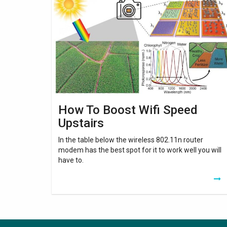
To
Boost
Wifi
Speed
Upstairs
How To Boost Wifi Speed
Upstairs
In the table below the wireless 802.11n router
modem has the best spot for it to work well you will
have to.