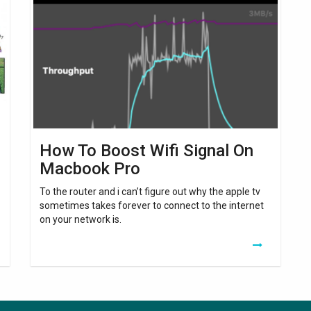
To
Boost
Wifi
Signal
On
Macbook
Pro
How To Boost Wifi Signal On
Macbook Pro
To the router and i can’t figure out why the apple tv
sometimes takes forever to connect to the internet
on your network is.