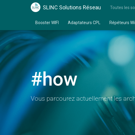
SLINC Solutions Réseau
Toutes les so
Booster WIFI
Adaptateurs CPL
Répéteurs Wi
#how
Vous parcourez actuellement les arch