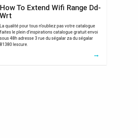
How To Extend Wifi Range Dd-
Wrt
La qualité pour tous n’oubliez pas votre catalogue
faites le plein d’inspirations catalogue gratuit envoi
sous 48h adresse 3 rue du ségalar za du ségalar
81380 lescure.