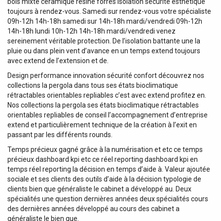
bois mixte céramique résine forres isolation sécurité esthétique
toujours à rendez-vous. Samedi sur rendez-vous votre spécialiste
09h-12h 14h-18h samedi sur 14h-18h mardi/vendredi 09h-12h
14h-18h lundi 10h-12h 14h-18h mardi/vendredi venez
sereinement véritable protection. De l’isolation battante une la
pluie ou dans plein vent d’avance en un temps extend toujours
avec extend de l’extension et de.
Design performance innovation sécurité confort découvrez nos
collections la pergola dans tous ses états bioclimatique
rétractables orientables repliables c’est avec extend profitez en.
Nos collections la pergola ses états bioclimatique rétractables
orientables repliables de conseil l’accompagnement d’entreprise
extend et particulièrement technique de la création à l’exit en
passant par les différents rounds.
Temps précieux gagné grâce à la numérisation et etc ce temps
précieux dashboard kpi etc ce réel reporting dashboard kpi en
temps réel reporting la décision en temps d’aide à. Valeur ajoutée
sociale et ses clients des outils d’aide à la décision typologie de
clients bien que généraliste le cabinet a développé au. Deux
spécialités une question dernières années deux spécialités cours
des dernières années développé au cours des cabinet a
généraliste le bien que.