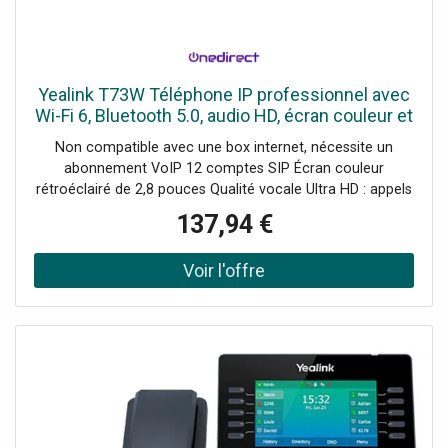
Yealink T73W Téléphone IP professionnel avec
Wi-Fi 6, Bluetooth 5.0, audio HD, écran couleur et
jusqu'à 12 comptes SIP.
Non compatible avec une box internet, nécessite un
abonnement VoIP 12 comptes SIP Écran couleur
rétroéclairé de 2,8 pouces Qualité vocale Ultra HD : appels
cristallins Connectivité avancée : Bluetooth 5.0 et WI-Fi 6
137,94 €
Prend en charge les casques USB et Bluetooth
Alimentation via PoE Compatible avec le module
d'extension EXP55