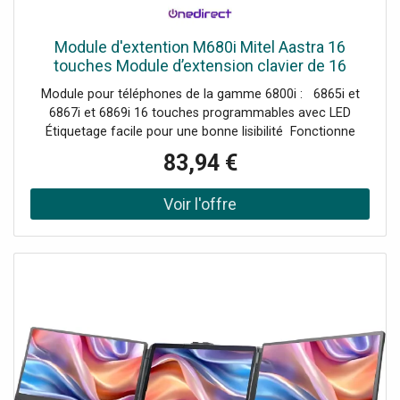
Module d'extention M680i Mitel Aastra 16
touches Module d’extension clavier de 16
touches Mitel Aastra
Module pour téléphones de la gamme 6800i : 6865i et
6867i et 6869i 16 touches programmables avec LED
Étiquetage facile pour une bonne lisibilité Fonctionne
directement avec le téléphone ; aucun adaptateur séparé
83,94 €
requis Possibilité de combiner 3 modules pour avoir
jusqu'a 48 touches de fonctions Meilleurs gestion de vos
conversations