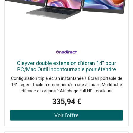
Cleyver double extension d'écran 14'' pour
PC/Mac Outil incontournable pour étendre
facilement votre écran PC et tripler votre
Configuration triple écran instantanée ! Écran portable de
productivité en tout
14'' Léger : facile à emmener d'un site à l'autre Multitâche
efficace et organisé Affichage Full HD : couleurs
éclatantes et détails nets Ajustable en hauteur : meilleur
335,94 €
confort visuel Socle arrière robuste pour un support
stable Compatible avec PC/Mac ( 13 à 17,3''), tablettes et
smartphones