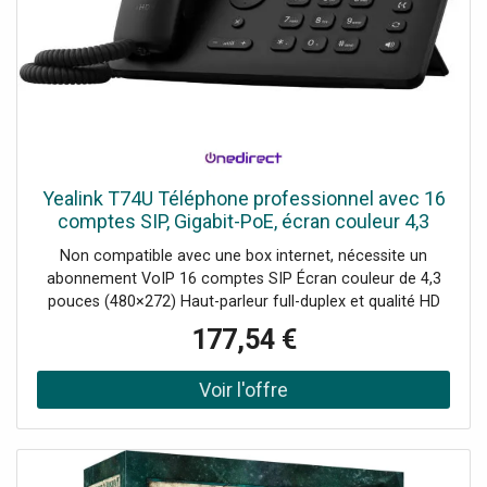
Yealink T74U Téléphone professionnel avec 16
comptes SIP, Gigabit-PoE, écran couleur 4,3
pouces et prise en charge des modules
Non compatible avec une box internet, nécessite un
d'extension.
abonnement VoIP 16 comptes SIP Écran couleur de 4,3
pouces (480×272) Haut-parleur full-duplex et qualité HD
Voice Interface USB-A pour casques ou modules
177,54 €
d'extension 2 ports Gigabit Ethernet avec alimentation
PoE Fonctions de sécurité : cryptage matériel TEE, Linux
6.1 Évolutif : ajout de 3 modules d'extension EXP55 max.