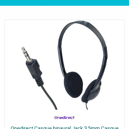
Onedirect Casque binaural Jack 3,5mm Casque