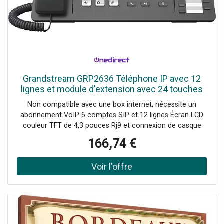
Grandstream GRP2636 Téléphone IP avec 12
lignes et module d'extension avec 24 touches
pour gérer un grand nombre d'appels
Non compatible avec une box internet, nécessite un
abonnement VoIP 6 comptes SIP et 12 lignes Écran LCD
couleur TFT de 4,3 pouces Rj9 et connexion de casque
USB, permet EHS pour Plantronics Ports Ethernet 2 Gb
166,74 €
10/100/1000 Mbps et PoE Faceplate pour la
personnalisation du logo Wi-fi double bande (2,4 GHz et 5
GHz) et Bluetooth Technologie d'annulation du bruit