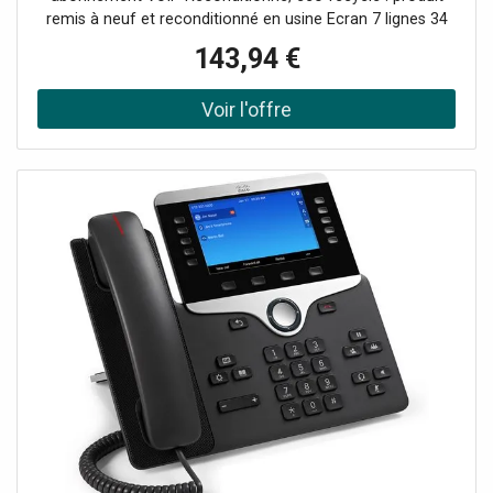
remis à neuf et reconditionné en usine Ecran 7 lignes 34
caractères 3 touches interactives 10
143,94 €
touches programmables Mains libres Prise casque
Jusqu'à 3 modules d'extension clavier