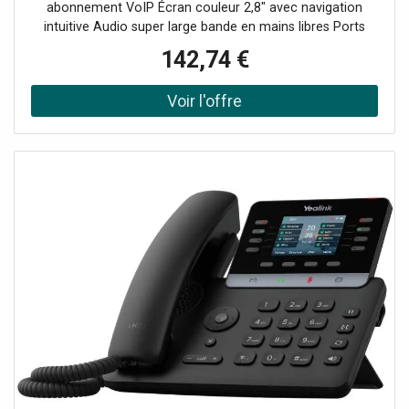
abonnement VoIP Écran couleur 2,8" avec navigation
intuitive Audio super large bande en mains libres Ports
USB-A & USB-C pour accessoires externes 8 touches
142,74 €
contextuelles avec LED Support natif du protocole SIP
standard Pied réglable pour un meilleur confort visuel
Gestion centralisée via EDM et déploiement EDS Façades
personnalisables pour votre image de marque