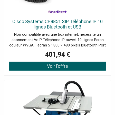
Cisco Systems CP8851 SIP Téléphone IP 10
lignes Bluetooth et USB
Non compatible avec une box internet, nécessite un
abonnement VoIP Téléphone IP ouvert 10 lignes Ecran
couleur WVGA, écran 5 " 800 × 480 pixels Bluetooth Port
USB Jusqu'à deux modules d'extensions Mains-libres,
401,94 €
haut-parleur Full-Duplex 4 touches
programmables contextuelles PoE classe 2 Support EHS
Audio large bande IPv6 pris en charge