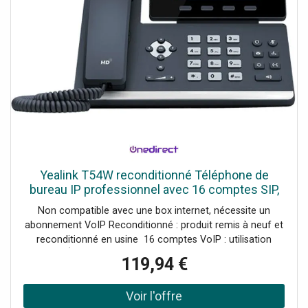
Yealink T54W reconditionné Téléphone de
bureau IP professionnel avec 16 comptes SIP,
écran couleur de 4,3″, Bluetooth, Wi-Fi et USB
Non compatible avec une box internet, nécessite un
2.0.
abonnement VoIP Reconditionné : produit remis à neuf et
reconditionné en usine 16 comptes VoIP : utilisation
flexible Écran LCD couleur de 4,3 pouces Bluetooth 4.2
119,94 €
intégré Wi-Fi double bande (2,4G/5G) Port USB 2.0 pour
casques et extension EXP50 PoE supporté : installation
simplifiée Double port Gigabit Ethernet Protection