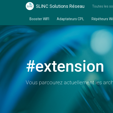
SLINC Solutions Réseau
Toutes les so
Booster WIFI
Adaptateurs CPL
Répéteurs Wi
#extension
Vous parcourez actuellement les archi