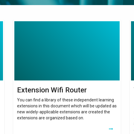
Extension
Wi
Wifi
Ex
Router
Wi
Et
Extension Wifi Router
You can find a library of these independent learning
extensions in this document which will be updated as
new widely-applicable extensions are created the
extensions are organized based on.