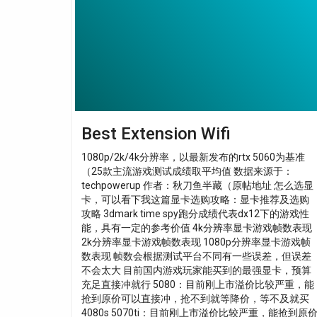
Wifi
Best Extension Wifi
1080p/2k/4k分辨率，以最新发布的rtx 5060为基准
（25款主流游戏测试成绩取平均值 数据来源于：
techpowerup 作者：秋刀鱼半藏（原帖地址 怎么选显
卡，可以看下我这篇显卡选购攻略：显卡推荐及选购
攻略 3dmark time spy跑分成绩代表dx12下的游戏性
能，具有一定的参考价值 4k分辨率显卡游戏帧数表现
2k分辨率显卡游戏帧数表现 1080p分辨率显卡游戏帧
数表现 帧数会根据测试平台不同有一些误差，但误差
不会太大 目前国内游戏玩家能买到的最强显卡，预算
充足直接冲就行 5080：目前刚上市溢价比较严重，能
抢到原价可以直接冲，抢不到就等降价，等不及就买
4080s 5070ti：目前刚上市溢价比较严重，能抢到原