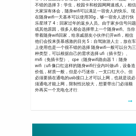
不错的选择 3：学生，校园卡和校园网网速感人，相信
大家深有体会，随身wifi可以满足一宿舍人的快乐。现
在随身wifi一天基本可以使用30g，够一宿舍人进行快
乐星球了 4：回家过年的返乡人员。由于家乡信号问题
或其他原因，很多人都会选择带上一个随身wifi。当你
带着随身wifi回家，给亲戚朋友小伙伴们开wifi，相信
他们会投来羡慕感激的目光 5：自驾旅游人士，放在车
上使用也是一个很不错的选择 随身wifi一般可以分为三
种类型，可以根据自己的需求选择 ufi（插卡型）、
mifi（免插卡型）、cpe（随身wifi路由器 1：随身
wifi（ufi 像口红这样的随身wifi行业内叫做ufi，设备造
价低，材质一般，但是小巧迷你，一支口红大小。但
必须要插在通电的usb接口上才可以上网，也就是说必
须通电才能上网，限制性比较大，想要带出门必须额
外再买一个充电仓才行.
Best
Extension