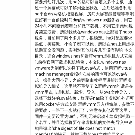
需要滑动好几次，用ha的话可以自定义多个面板，通
过一个屏幕就可以了解到全屋状况，之后还准备利用
ha平台diy网络机柜监视屏、房间大屏智能管理等等 我
正好有一台前段时间diy的windows nas服务器，用它
24小时不间断跑着积分和做下载机，不用它来跑ha服
务简直浪费，所以我就在windows nas上部署了haos
服务，目前用了两个多月了，很稳定。ha对配置要求
很低，树莓派、小盒子都可以跑，所以在nas上用虚拟
机跑完全没问题，实测对其他服务几乎没有影响 本文
目录，适合windows nas和群晖vmm虚拟机方式安装
1.前往官网下载虚拟机镜像，本文以windows nas
vmware为例所以选择下载.ova格式，使用群晖vitual
machine manager虚拟机安装的话也可以选ova格
式，操作大同小异，之前旁路由教程里讲解过群晖虚
拟机导入细节，这里就不重复了 2.群晖vmm的话是在
vmm里点击虚拟机、新增、导入、从ova文件导入，
选择下载好的.ova镜像，群晖等nas除了虚拟机外还可
以用docker等方式安装 群晖vmm导入很简单，参数不
需要改，一路下一步就行了，注意在其他设置这里，
固件一定要设置为uefi，否则无法启动 4.给虚拟机取一
个名字，并且选择将要存储虚拟机的文件夹 导入中途
如果弹出“sha digest of file does not match
manifest”的提示，就把下载的ova文件扩展名改