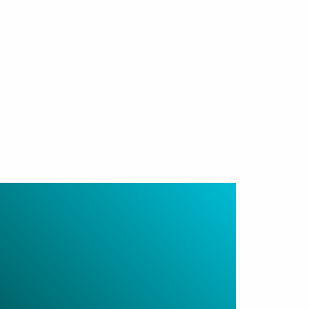
fi
tension
eviews