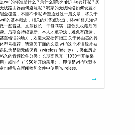
是wifi的标准是什么？为什么都说5g比2.4g要好呢？买
无线路由器如何避坑呢？我家的无线网络如何设置才
能全覆盖，不慢不卡呢 希望通过这一篇文章，将关于
wifi的基本概念，相关的知识点说透，将wifi相关知识
做一些普及。文章较长，干货满满，建议先收藏后阅
读。后期会持续更新。本人才疏学浅，难免有疏漏，
甚至错误的地方，欢迎大家批评指正 关于路由器的具
体型号推荐，请查阅下面的文章 wi-fi这个术语经常被
误以为是指无线保真（wireless fidelity），类似历史
悠久的音频设备分类：长期高保真（1930年开始采
用）或hi-fi（1950年开始采用）。即便是wi-fi联盟本
身也经常在新闻稿和文件中使用“wireless.