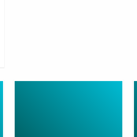
Extension
Wi
Lead
Ex
For
R
Wifi
Router