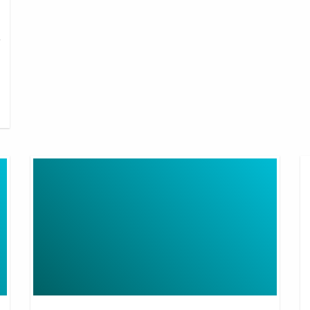
一
Extension
Ex
Wire
Wi
For
Ap
Wifi
Router