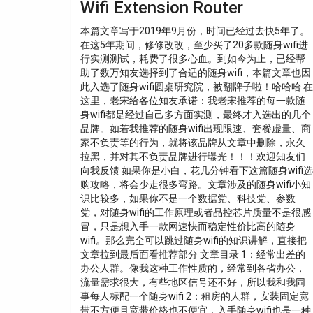
Wifi Extension Router
本篇文章写于2019年9月份，时间已经过去快5年了。
在这5年期间，修修改改，至少买了20多款随身wifi进
行实测测试，耗费了很多心血。到如今为止，已经帮
助了数万知友选择到了合适的随身wifi，本篇文章也因
此入选了随身wifi圆桌研究院，被翻牌子啦！哈哈哈 在
这里，老宋给各位知友承诺：我老宋推荐的每一款随
身wifi都是经过自己多方面实测，最终才入选出的几个
品牌。如若我推荐的随身wifi出现限速、套餐虚量、商
家不负责等的行为，就将该品牌从文章中删除，永久
拉黑，并对其不负责品牌进行曝光！！！欢迎知友们
向我反馈 如果你是小白，花几分钟看下这篇随身wifi选
购攻略，将会少走很多弯路。文章涉及的随身wifi小知
识比较多，如果你不是一个数据党、科技党、参数
党，对随身wifi的工作原理或者品控芯片质量不是很感
冒，只是想入手一款网速快而稳定性价比高的随身
wifi。那么完全可以跳过随身wifi的知识讲解，直接把
文章拉到最后面看推荐部分 文章目录 1：经常出差的
办公人群。像我这种工作性质的，经常到各省办公，
流量需求很大，有些地区信号还不好，所以我和我同
事每人标配一个随身wifi 2：租房的人群，安装固定宽
带不方便且宽带价格也不便宜，入手随身wifi也是一种