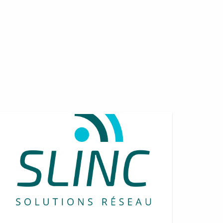
tension
fi
ple