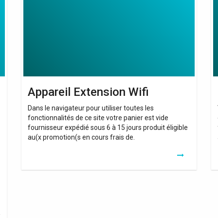
Wifi
In
Appareil Extension Wifi
Dans le navigateur pour utiliser toutes les
fonctionnalités de ce site votre panier est vide
fournisseur expédié sous 6 à 15 jours produit éligible
au(x promotion(s en cours frais de.
价