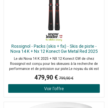
Rossignol - Packs (skis + fix) - Skis de piste -
Nova 14 K + Nx 12 Konect Gw Metal Red 2025
pour Femme en Bois - Taille 169 cm - Gris
Le ski Nova 14 K 2025 + NX 12 Konect GW de chez
Rossignol est conçu pour les skieuses à la recherche de
performance et de précision sur piste.Le noyau du ski est
fabriqué en bois de peuplier PEFC, un matériau reconnu
479,90 €
799,90 €
pour sa légèreté, sa durabilité et sa capacité à absorber
les vibrations. Le PEFC certifie également que le matériau
est issu de sources gérées durablement. Ce noyau est
complété par des couches de fibre de verre et de titanal,
qui apportent une rigidité et une stabilité accrues,
essentielles pour une conduite précise et contrôlée.La