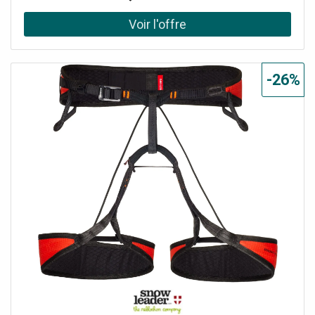
simple pontet garantit légèreté et sécurité lors de vos
ascensions.Avec ses porte-matériels rigidifiés capables de
supporter jusqu'à 25 kg chacun, vous bénéficiez d'un
espace de rangement pratique et fiable pour tout votre
équipement. Sa construction optimisée combine
-26%
polyéthylène haute qualité, polyamide 6 et ripstop 100%
recyclé, offrant à la fois robustesse et respect de
l’environnement. De plus, la boucle de réglage en
aluminium 7075 assure une grande durabilité tout en
limitant le poids.Le volume très réduit du harnais facilite
vos mouvements et son indicateur d’usure intégré dans le
pontet d’encordement vous aide à garantir votre sécurité.
Livré avec un sac de rangement, ce harnais est l’allié idéal
pour vos sorties d'escalade sportive, alliant performance,
confort et responsabilité écologique.