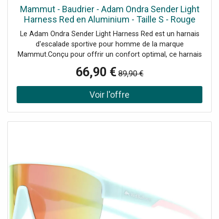
Mammut - Baudrier - Adam Ondra Sender Light
Harness Red en Aluminium - Taille S - Rouge
Le Adam Ondra Sender Light Harness Red est un harnais
d'escalade sportive pour homme de la marque
Mammut.Conçu pour offrir un confort optimal, ce harnais
se distingue par ses sangles de cuisse élastiques avec
66,90 €
89,90 €
réglage qui assurent un ajustement parfait sans gêne. Son
simple pontet garantit légèreté et sécurité lors de vos
ascensions.Avec ses porte-matériels rigidifiés capables de
supporter jusqu'à 25 kg chacun, vous bénéficiez d'un
espace de rangement pratique et fiable pour tout votre
équipement. Sa construction optimisée combine
polyéthylène haute qualité, polyamide 6 et ripstop 100%
recyclé, offrant à la fois robustesse et respect de
l’environnement. De plus, la boucle de réglage en
aluminium 7075 assure une grande durabilité tout en
limitant le poids.Le volume très réduit du harnais facilite
vos mouvements et son indicateur d’usure intégré dans le
pontet d’encordement vous aide à garantir votre sécurité.
Livré avec un sac de rangement, ce harnais est l’allié idéal
pour vos sorties d'escalade sportive, alliant performance,