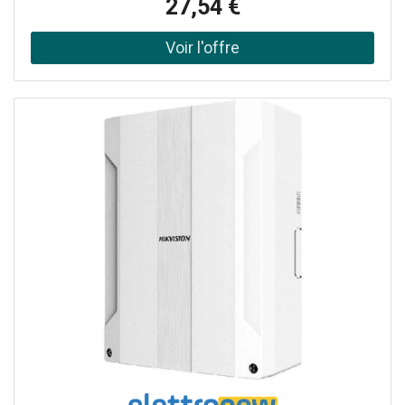
27,54 €
configuration intégré et application QRS pour mobiles
Deux antennes externes Voyant LED : indicateur de force
du signal Wifi à 3 segments Demander un audit de
connectivité !