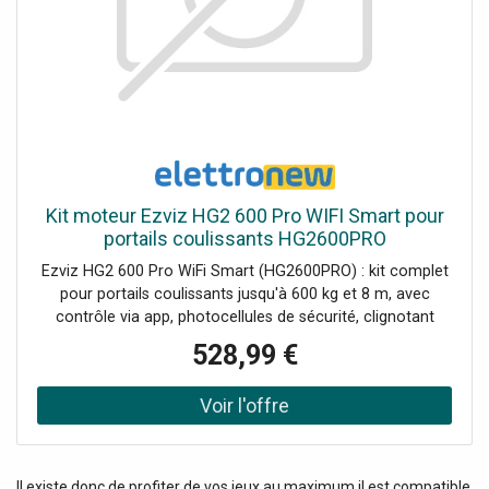
Kit moteur Ezviz HG2 600 Pro WIFI Smart pour
portails coulissants HG2600PRO
Ezviz HG2 600 Pro WiFi Smart (HG2600PRO) : kit complet
pour portails coulissants jusqu'à 600 kg et 8 m, avec
contrôle via app, photocellules de sécurité, clignotant
avec caméra et répéteur Wi-Fi HaLow pour une connexion
528,99 €
stable. Contenu de l'emballage : 1 Ouvre-porte (moteur) 1
paire de Photocellules 1 Caméra d'alarme clignotante
intelligente 1 Répéteur Wi-Fi HaLow (carillon) 12 x
Crémaillère 1 Batterie de secours 2 Télécommandes 1
Base de montage Autres accessoires (visserie/éléments
d'installation)
Il existe donc de profiter de vos jeux au maximum il est compatible