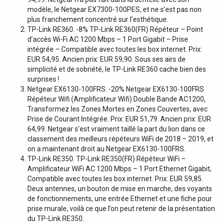
modèle, le Netgear EX7300-100PES, et ne s’est pas non
plus franchement concentré sur l’esthétique.
TP-Link RE360. -8% TP-Link RE360(FR) Répéteur – Point
d’accès Wi-Fi AC 1200 Mbps – 1 Port Gigabit – Prise
intégrée – Compatible avec toutes les box internet. Prix:
EUR 54,95. Ancien prix: EUR 59,90. Sous ses airs de
simplicité et de sobriété, le TP-Link RE360 cache bien des
surprises !
Netgear EX6130-100FRS. -20% Netgear EX6130-100FRS
Répéteur Wifi (Amplificateur Wifi) Double Bande AC1200,
Transformez les Zones Mortes en Zones Couvertes, avec
Prise de Courant Intégrée. Prix: EUR 51,79. Ancien prix: EUR
64,99. Netgear s’est vraiment taillé la part du lion dans ce
classement des meilleurs répéteurs WiFi de 2018 – 2019, et
on a maintenant droit au Netgear EX6130-100FRS.
TP-Link RE350. TP-Link RE350(FR) Répéteur WiFi –
Amplificateur WiFi AC 1200 Mbps – 1 Port Ethernet Gigabit,
Compatible avec toutes les box internet. Prix: EUR 59,85.
Deux antennes, un bouton de mise en marche, des voyants
de fonctionnements, une entrée Ethernet et une fiche pour
prise murale, voilà ce que l’on peut retenir de la présentation
du TP-Link RE350.