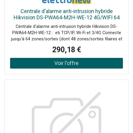
Centrale d'alarme anti-intrusion hybride
Hikvision DS-PWA64-M2H-WE-12 4G/WIFI 64
zones 302402023
Centrale d'alarme anti-intrusion hybride Hikvision DS-
PWA64-M2H-WE-12 : eti TCP/IP, Wi-Fi et 3/4G Connecte
jusqu'à 64 zones/sorties (dont 48 zones/sorties filaires et
PIRCAM intégrées), 48 télécommandes sans fil, 4
290,18 €
répéteurs, 6 sirènes, 8 lecteurs d'étiquettes et claviers.
Prend en charge jusqu'à 48 utilisateurs du réseau, dont 1
installateur, 1 administrateur et 46 utilisateurs normaux.