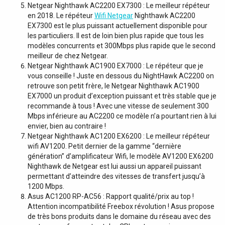
Netgear Nighthawk AC2200 EX7300 : Le meilleur répéteur
en 2018. Le répéteur
Wifi Netgear
Nighthawk AC2200
EX7300 est le plus puissant actuellement disponible pour
les particuliers. Il est de loin bien plus rapide que tous les
modèles concurrents et 300Mbps plus rapide que le second
meilleur de chez Netgear.
Netgear Nighthawk AC1900 EX7000 : Le répéteur que je
vous conseille ! Juste en dessous du NightHawk AC2200 on
retrouve son petit frère, le Netgear Nighthawk AC1900
EX7000 un produit d’exception puissant et très stable que je
recommande à tous ! Avec une vitesse de seulement 300
Mbps inférieure au AC2200 ce modèle n’a pourtant rien à lui
envier, bien au contraire !
Netgear Nighthawk AC1200 EX6200 : Le meilleur répéteur
wifi AV1200. Petit dernier de la gamme “dernière
génération” d’amplificateur Wifi, le modèle AV1200 EX6200
Nighthawk de Netgear est lui aussi un appareil puissant
permettant d’atteindre des vitesses de transfert jusqu’à
1200 Mbps.
Asus AC1200 RP-AC56 : Rapport qualité/prix au top !
Attention incompatibilité Freebox révolution ! Asus propose
de très bons produits dans le domaine du réseau avec des