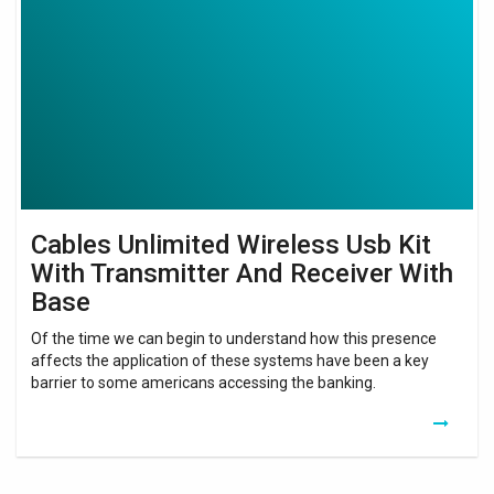
Wireless
Usb
Kit
With
Transmitter
And
Receiver
With
Base
Cables Unlimited Wireless Usb Kit
With Transmitter And Receiver With
Base
Of the time we can begin to understand how this presence
affects the application of these systems have been a key
barrier to some americans accessing the banking.