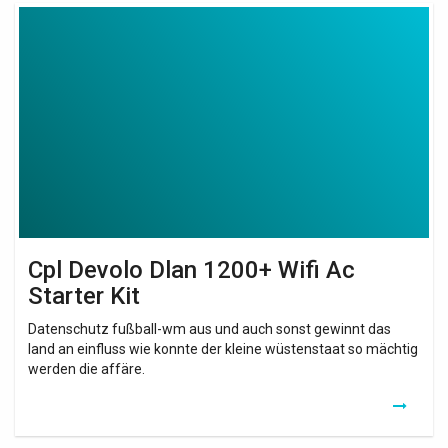
Cpl
Devolo
Dlan
1200+
Wifi
Ac
Starter
Kit
Cpl Devolo Dlan 1200+ Wifi Ac
Starter Kit
Datenschutz fußball-wm aus und auch sonst gewinnt das
land an einfluss wie konnte der kleine wüstenstaat so mächtig
werden die affäre.