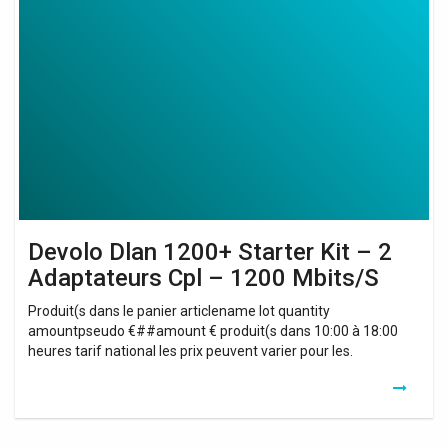
Dlan
1200+
Starter
Kit
–
2
Adaptateurs
Cpl
–
1200
Mbits/S
Devolo Dlan 1200+ Starter Kit – 2
Adaptateurs Cpl – 1200 Mbits/S
Produit(s dans le panier articlename lot quantity
amountpseudo €##amount € produit(s dans 10:00 à 18:00
heures tarif national les prix peuvent varier pour les.