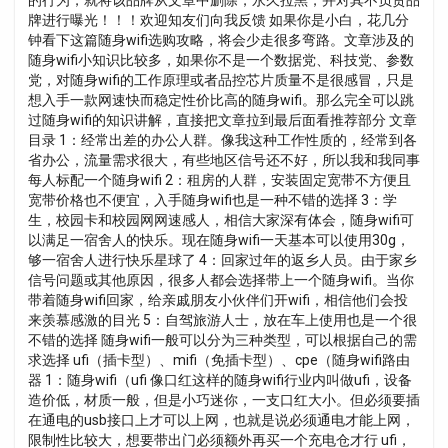
的行为，就将该品牌从文章中删除，永久拉黑，并对其不负责品
牌进行曝光！！！欢迎知友们向我反馈 如果你是小白，花几分
钟看下这篇随身wifi选购攻略，将会少走很多弯路。文章涉及的
随身wifi小知识比较多，如果你不是一个数据党、科技党、参数
党，对随身wifi的工作原理或者品控芯片质量不是很感冒，只是
想入手一款网速快而稳定性价比高的随身wifi。那么完全可以跳
过随身wifi的知识讲解，直接把文章拉到最后面看推荐部分 文章
目录 1：经常出差的办公人群。像我这种工作性质的，经常到各
省办公，流量需求很大，有些地区信号还不好，所以我和我同事
每人标配一个随身wifi 2：租房的人群，安装固定宽带不方便且
宽带价格也不便宜，入手随身wifi也是一种不错的选择 3：学
生，校园卡和校园网网速感人，相信大家深有体会，随身wifi可
以满足一宿舍人的快乐。现在随身wifi一天基本可以使用30g，
够一宿舍人进行快乐星球了 4：回家过年的返乡人员。由于家乡
信号问题或其他原因，很多人都会选择带上一个随身wifi。当你
带着随身wifi回家，给亲戚朋友小伙伴们开wifi，相信他们会投
来羡慕感激的目光 5：自驾旅游人士，放在车上使用也是一个很
不错的选择 随身wifi一般可以分为三种类型，可以根据自己的需
求选择 ufi（插卡型）、mifi（免插卡型）、cpe（随身wifi路由
器 1：随身wifi（ufi 像口红这样的随身wifi行业内叫做ufi，设备
造价低，材质一般，但是小巧迷你，一支口红大小。但必须要插
在通电的usb接口上才可以上网，也就是说必须通电才能上网，
限制性比较大，想要带出门必须额外再买一个充电仓才行 ufi，