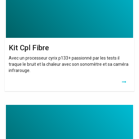
Kit Cpl Fibre
Avec un processeur cyrix p133+ passionné par les tests il
traque le bruit et la chaleur avec son sonomètre et sa caméra
infrarouge.
Kit
Cpl
Tp
Link