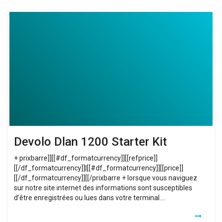
Devolo
Dlan
1200
Starter
Kit
Devolo Dlan 1200 Starter Kit
+ prixbarre]][[#df_formatcurrency]][[refprice]]
[[/df_formatcurrency]]|[[#df_formatcurrency]][[price]]
[[/df_formatcurrency]][[/prixbarre + lorsque vous naviguez
sur notre site internet des informations sont susceptibles
d’être enregistrées ou lues dans votre terminal….