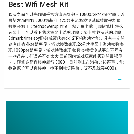
Best Wifi Mesh Kit
购买之前可以先领知乎官方京东红包~ 1080p/2k/4k分辨率，以
最新发布的rtx 5060为基准（25款主流游戏测试成绩取平均值
数据来源于：techpowerup 作者：秋刀鱼半藏（原帖地址 怎么
选显卡，可以看下我这篇显卡选购攻略：显卡推荐及选购攻略
3dmark time spy跑分成绩代表dx12下的游戏性能，具有一定的
参考价值 4k分辨率显卡游戏帧数表现 2k分辨率显卡游戏帧数表
现 1080p分辨率显卡游戏帧数表现 帧数会根据测试平台不同有
一些误差，但误差不会太大 目前国内游戏玩家能买到的最强显
卡，预算充足直接冲就行 5080：目前刚上市溢价比较严重，能
抢到原价可以直接冲，抢不到就等降价，等不及就买4080s.
Kit
Cpl
Fibre