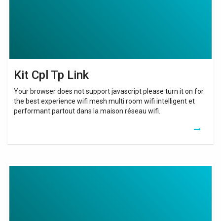
Kit Cpl Tp Link
Your browser does not support javascript please turn it on for
the best experience wifi mesh multi room wifi intelligent et
performant partout dans la maison réseau wifi.
Devolo
Dlan
1200+
Wifi
Ac
Starter