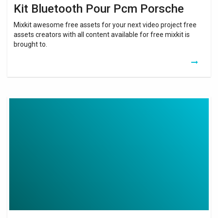
Kit Bluetooth Pour Pcm Porsche
Mixkit awesome free assets for your next video project free
assets creators with all content available for free mixkit is
brought to.
Kit
Cpl
Netgear
1000