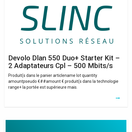
Starter
Kit
–
2
Adaptateurs
Cpl
–
500
Mbits/s
Devolo Dlan 550 Duo+ Starter Kit –
2 Adaptateurs Cpl – 500 Mbits/s
Produit(s dans le panier articlename lot quantity
amountpseudo €##amount € produit(s dans la technologie
range+ la portée est supérieure mais.
Cables
Unlimited