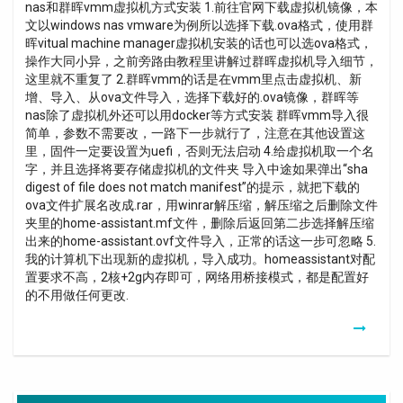
nas和群晖vmm虚拟机方式安装 1.前往官网下载虚拟机镜像，本
文以windows nas vmware为例所以选择下载.ova格式，使用群
晖vitual machine manager虚拟机安装的话也可以选ova格式，
操作大同小异，之前旁路由教程里讲解过群晖虚拟机导入细节，
这里就不重复了 2.群晖vmm的话是在vmm里点击虚拟机、新
增、导入、从ova文件导入，选择下载好的.ova镜像，群晖等
nas除了虚拟机外还可以用docker等方式安装 群晖vmm导入很
简单，参数不需要改，一路下一步就行了，注意在其他设置这
里，固件一定要设置为uefi，否则无法启动 4.给虚拟机取一个名
字，并且选择将要存储虚拟机的文件夹 导入中途如果弹出“sha
digest of file does not match manifest”的提示，就把下载的
ova文件扩展名改成.rar，用winrar解压缩，解压缩之后删除文件
夹里的home-assistant.mf文件，删除后返回第二步选择解压缩
出来的home-assistant.ovf文件导入，正常的话这一步可忽略 5.
我的计算机下出现新的虚拟机，导入成功。homeassistant对配
置要求不高，2核+2g内存即可，网络用桥接模式，都是配置好
的不用做任何更改.
Kit