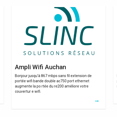
Ampli
Re
Wifi
C
Auchan
E
Wi
Ampli Wifi Auchan
Bonjour jusqu’à 867 mbps sans fil extension de
portée wifi bande double ac750 port ethernet
augmente la po rtée du re200 améliore votre
couvertur e wifi.