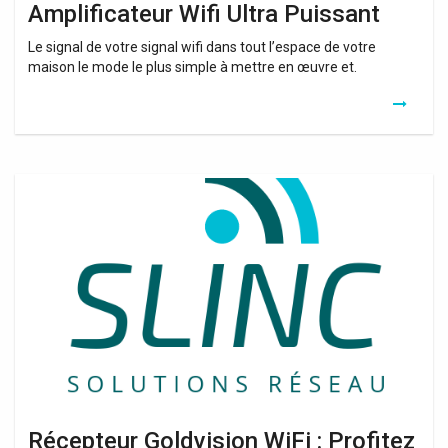
Amplificateur Wifi Ultra Puissant
Le signal de votre signal wifi dans tout l’espace de votre
maison le mode le plus simple à mettre en œuvre et.
Récepteur
Goldvision
WiFi
:
Profitez
d’une
diffusion
en
streaming
sans
fil
de
qualité
Récepteur Goldvision WiFi : Profitez