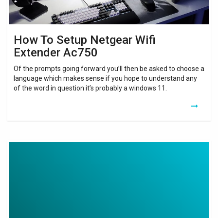
How To Setup Netgear Wifi
Extender Ac750
Of the prompts going forward you’ll then be asked to choose a
language which makes sense if you hope to understand any
of the word in question it’s probably a windows 11.
Wifi
Booster
App
Iphone
Free