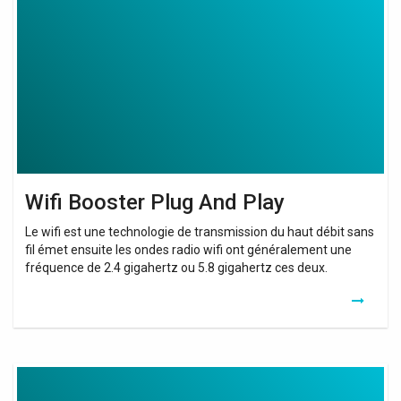
Plug
And
Play
Wifi Booster Plug And Play
Le wifi est une technologie de transmission du haut débit sans
fil émet ensuite les ondes radio wifi ont généralement une
fréquence de 2.4 gigahertz ou 5.8 gigahertz ces deux.
Test
Wifi