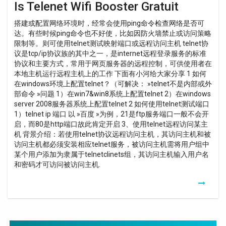
Is Telenet Wifi Booster Gratuit
搭建或配置网络环境时，经常会使用ping命令检查网络是否可
达。有些时候ping命令也不好使，比如因防火墙禁止或访问策略
限制等。则可使用telnet测试映射端口或远程访问主机 telnet协
议是tcp/ip协议族的其中之一，是internet远程登录服务的标准
协议和主要方式，常用于网页服务器的远程控制，可供使用者在
本地主机运行远程主机上的工作 下面有小河给大家分享 1 如何
在windows环境上配置telnet？（可解决： »telnet不是内部或外
部命令 »问题 1）在win7&win8系统上配置telnet 2）在windows
server 2008服务器系统上配置telnet 2 如何使用telnet测试端口
1）telnet ip 端口 以 »百度 »为例，21是ftp服务端口一般不会开
启，而80是http端口故此肯定开启 3、使用telnet远程访问某主
机 背景介绍：若使用telnet协议远程访问主机，其访问主机和被
访问主机都必须安装相应telnet服务，被访问主机需将用户组中
某个用户添加为隶属于telnetclinets组，其访问主机输入用户名
和密码才可访问被访问主机.
Wifi