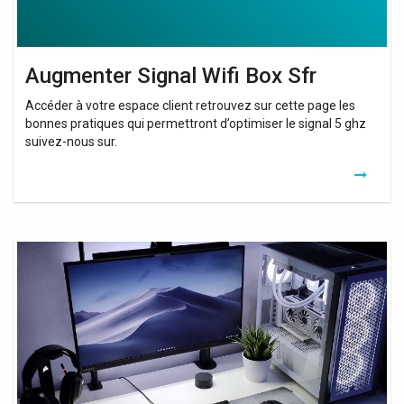
Augmenter Signal Wifi Box Sfr
Accéder à votre espace client retrouvez sur cette page les
bonnes pratiques qui permettront d’optimiser le signal 5 ghz
suivez-nous sur.
How
To
Setup
Netgear
Wifi
Extender
Ac750