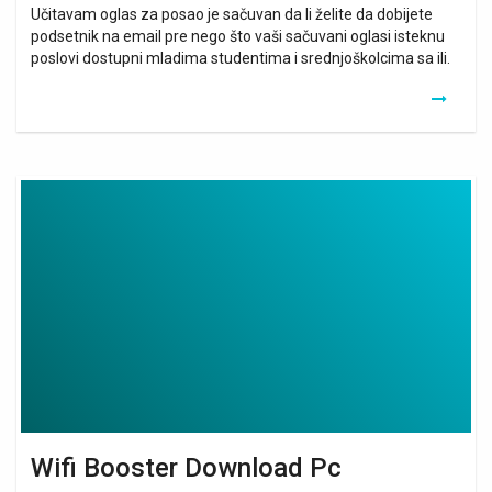
Učitavam oglas za posao je sačuvan da li želite da dobijete
podsetnik na email pre nego što vaši sačuvani oglasi isteknu
poslovi dostupni mladima studentima i srednjoškolcima sa ili.
Wifi
Booster
Download
Pc
Wifi Booster Download Pc