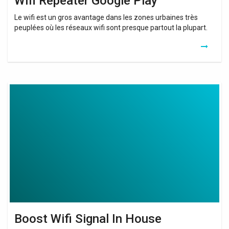
Wifi Repeater Google Play
Le wifi est un gros avantage dans les zones urbaines très
peuplées où les réseaux wifi sont presque partout la plupart.
Boost
Wifi
Signal
In
House
Boost Wifi Signal In House