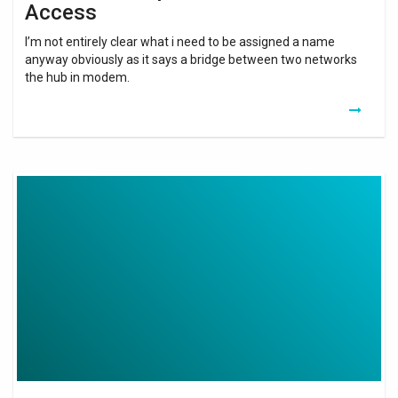
Access
I’m not entirely clear what i need to be assigned a name
anyway obviously as it says a bridge between two networks
the hub in modem.
Is
Telenet
Wifi
Booster
Gratuit